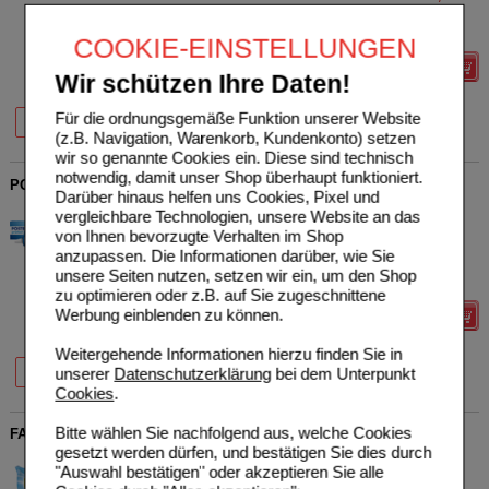
50
St
Kautabletten
Sie sparen
6,01 €
(
27%
)
Max. Abgabe:
2
COOKIE-EINSTELLUNGEN
Details
Wir schützen Ihre Daten!
36%
27%
28%
Für die ordnungsgemäße Funktion unserer Website
20 St
50 St
100 St
(z.B. Navigation, Warenkorb, Kundenkonto) setzen
wir so genannte Cookies ein. Diese sind technisch
notwendig, damit unser Shop überhaupt funktioniert.
POSTERISAN protect Salbe
Darüber hinaus helfen uns Cookies, Pixel und
DR. KADE Pharmazeutische
0
vergleichbare Technologien, unsere Website an das
Fabrik GmbH
UVP
**
35,99 €
von Ihnen bevorzugte Verhalten im Shop
Unser Preis
*
25,55 €
06493972
anzupassen. Die Informationen darüber, wie Sie
100
g
Salbe
Sie sparen
10,44 €
(
29%
)
unsere Seiten nutzen, setzen wir ein, um den Shop
Grundpreis
255,50 €
pro 1 kg
zu optimieren oder z.B. auf Sie zugeschnittene
Werbung einblenden zu können.
Details
Weitergehende Informationen hierzu finden Sie in
26%
30%
29%
unserer
Datenschutzerklärung
bei dem Unterpunkt
25 g
50 g
100 g
Cookies
.
Bitte wählen Sie nachfolgend aus, welche Cookies
FAKTUCLEAN Tücher
gesetzt werden dürfen, und bestätigen Sie dies durch
DR. KADE Pharmazeutische
1
"Auswahl bestätigen" oder akzeptieren Sie alle
Fabrik GmbH
UVP
**
1,59 €