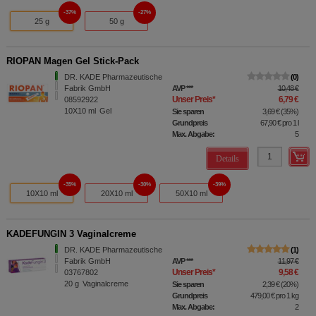
37%
27%
25 g
50 g
RIOPAN Magen Gel Stick-Pack
DR. KADE Pharmazeutische
0
Fabrik GmbH
AVP
***
10,48 €
Unser Preis
*
6,79 €
08592922
10X10
ml
Gel
Sie sparen
3,69 €
(
35%
)
Grundpreis
67,90 €
pro 1 l
Max. Abgabe:
5
Details
35%
30%
39%
10X10 ml
20X10 ml
50X10 ml
KADEFUNGIN 3 Vaginalcreme
DR. KADE Pharmazeutische
1
Fabrik GmbH
AVP
***
11,97 €
Unser Preis
*
9,58 €
03767802
20
g
Vaginalcreme
Sie sparen
2,39 €
(
20%
)
Grundpreis
479,00 €
pro 1 kg
Max. Abgabe:
2