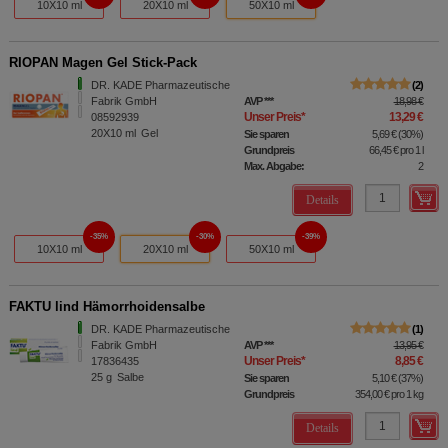
10X10 ml
20X10 ml
50X10 ml
RIOPAN Magen Gel Stick-Pack
DR. KADE Pharmazeutische
2
Fabrik GmbH
AVP
***
18,98 €
Unser Preis
*
13,29 €
08592939
20X10
ml
Gel
Sie sparen
5,69 €
(
30%
)
Grundpreis
66,45 €
pro 1 l
Max. Abgabe:
2
Details
35%
30%
39%
10X10 ml
20X10 ml
50X10 ml
FAKTU lind Hämorrhoidensalbe
DR. KADE Pharmazeutische
1
Fabrik GmbH
AVP
***
13,95 €
Unser Preis
*
8,85 €
17836435
25
g
Salbe
Sie sparen
5,10 €
(
37%
)
Grundpreis
354,00 €
pro 1 kg
Details