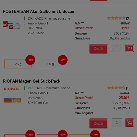
POSTERISAN Akut Salbe mit Lidocain
DR. KADE Pharmazeutische
3
Fabrik GmbH
AVP
***
16,99 €
Unser Preis
*
9,99 €
04957864
25
g
Salbe
Sie sparen
7,00 €
(
41%
)
Grundpreis
399,60 €
pro 1 kg
Details
41%
20%
25 g
50 g
RIOPAN Magen Gel Stick-Pack
DR. KADE Pharmazeutische
1
Fabrik GmbH
AVP
***
41,98 €
Unser Preis
*
25,40 €
08592945
50X10
ml
Gel
Sie sparen
16,58 €
(
39%
)
Grundpreis
50,80 €
pro 1 l
Max. Abgabe:
1
Details
35%
30%
39%