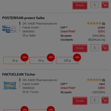
Details
POSTERISAN protect Salbe
DR. KADE Pharmazeutische
1
Fabrik GmbH
UVP
**
12,99 €
Unser Preis
*
9,55 €
06493943
25
g
Salbe
Sie sparen
3,44 €
(
26%
)
Grundpreis
382,00 €
pro 1 kg
Details
26%
30%
29%
25 g
50 g
100 g
FAKTUCLEAN Tücher
DR. KADE Pharmazeutische
1
Fabrik GmbH
UVP
**
4,99 €
Unser Preis
*
3,99 €
00696616
30
St
Tücher
Sie sparen
1,00 €
(
20%
)
Details
20%
20%