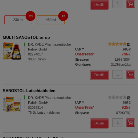
Details
5%
5%
230 ml
460 ml
MULTI SANOSTOL Sirup
DR. KADE Pharmazeutische
1
Fabrik GmbH
UVP
**
9,95 €
Unser Preis
*
7,96 €
02774817
300
g
Sirup
Sie sparen
1,99 €
(
20%
)
Grundpreis
26,53 €
pro 1 kg
Details
SANOSTOL Lutschtabletten
DR. KADE Pharmazeutische
0
Fabrik GmbH
UVP
**
9,95 €
Unser Preis
*
9,25 €
02038314
75
St
Lutschtabletten
Sie sparen
0,70 €
(
7%
)
Details