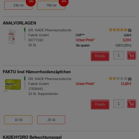
10%
15%
230 ml
780 ml
ANALVORLAGEN
DR. KADE Pharmazeutische
1
Fabrik GmbH
UVP
**
3,99 €
Unser Preis
*
3,19 €
00777160
20
St
Sie sparen
0,80 €
(
20%
)
Details
FAKTU lind Hämorrhoidenzäpfchen
DR. KADE Pharmazeutische
1
Unser Preis
*
11,80 €
Fabrik GmbH
17836441
10
St
Suppositorien
Details
10 St
25 St
KADEHYDRO Befeuchtungsgel