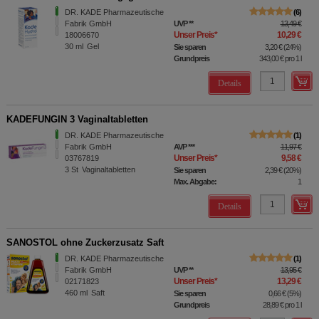
DR. KADE Pharmazeutische
6
Fabrik GmbH
UVP
**
13,49 €
Unser Preis
*
10,29 €
18006670
30
ml
Gel
Sie sparen
3,20 €
(
24%
)
Grundpreis
343,00 €
pro 1 l
Details
KADEFUNGIN 3 Vaginaltabletten
DR. KADE Pharmazeutische
1
Fabrik GmbH
AVP
***
11,97 €
Unser Preis
*
9,58 €
03767819
3
St
Vaginaltabletten
Sie sparen
2,39 €
(
20%
)
Max. Abgabe:
1
Details
SANOSTOL ohne Zuckerzusatz Saft
DR. KADE Pharmazeutische
1
Fabrik GmbH
UVP
**
13,95 €
Unser Preis
*
13,29 €
02171823
460
ml
Saft
Sie sparen
0,66 €
(
5%
)
Grundpreis
28,89 €
pro 1 l