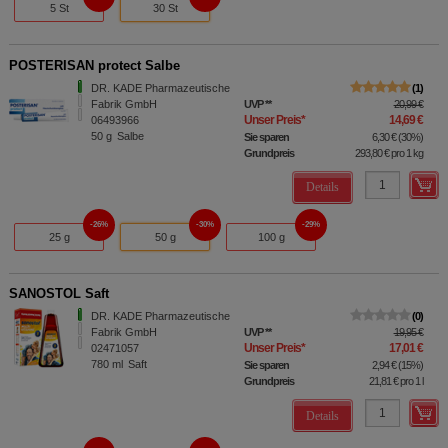
5 St
30 St
POSTERISAN protect Salbe
DR. KADE Pharmazeutische
1
Fabrik GmbH
UVP
**
20,99 €
Unser Preis
*
14,69 €
06493966
50
g
Salbe
Sie sparen
6,30 €
(
30%
)
Grundpreis
293,80 €
pro 1 kg
Details
26%
30%
29%
25 g
50 g
100 g
SANOSTOL Saft
DR. KADE Pharmazeutische
0
Fabrik GmbH
UVP
**
19,95 €
Unser Preis
*
17,01 €
02471057
780
ml
Saft
Sie sparen
2,94 €
(
15%
)
Grundpreis
21,81 €
pro 1 l
Details