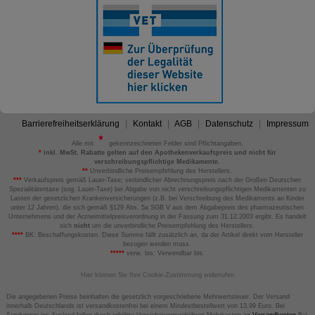
Barrierefreiheitserklärung
Kontakt
AGB
Datenschutz
Impressum
Alle mit
gekennzeichneten Felder sind Pflichtangaben.
*
inkl. MwSt. Rabatte gelten auf den Apothekenverkaufspreis und nicht für
verschreibungspflichtige Medikamente.
**
Unverbindliche Preisempfehlung des Herstellers.
***
Verkaufspreis gemäß Lauer-Taxe; verbindlicher Abrechnungspreis nach der Großen Deutschen
Spezialitätentaxe (sog. Lauer-Taxe) bei Abgabe von nicht verschreibungspflichtigen Medikamenten zu
Lasten der gesetzlichen Krankenversicherungen (z.B. bei Verschreibung des Medikaments an Kinder
unter 12 Jahren), die sich gemäß §129 Abs. 5a SGB V aus dem Abgabepreis des pharmazeutischen
Unternehmens und der Arzneimittelpreisverordnung in der Fassung zum 31.12.2003 ergibt. Es handelt
sich
nicht
um die unverbindliche Preisempfehlung des Herstellers.
****
BK: Beschaffungskosten. Diese Summe fällt zusätzlich an, da der Artikel direkt vom Hersteller
bezogen werden muss.
*****
verw. bis: Verwendbar bis.
Hier können Sie Ihre Cookie-Zustimmung widerrufen
Die angegebenen Preise beinhalten die gesetzlich vorgeschriebene Mehrwertsteuer. Der Versand
innerhalb Deutschlands ist versandkostenfrei bei einem Mindestbestellwert von 13,99 Euro. Bei
Sendungen ins Ausland fallen durch erhöhte Versicherungsgebühren Mehrkosten an
Versandkosten
Bei