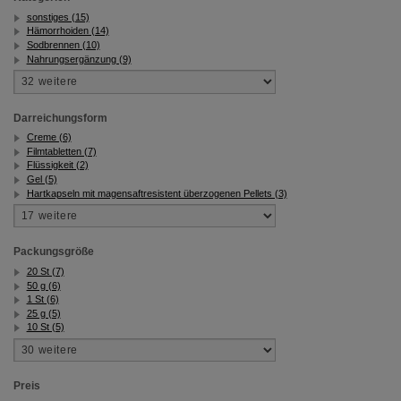
sonstiges (15)
Hämorrhoiden (14)
Sodbrennen (10)
Nahrungsergänzung (9)
Darreichungsform
Creme (6)
Filmtabletten (7)
Flüssigkeit (2)
Gel (5)
Hartkapseln mit magensaftresistent überzogenen Pellets (3)
Packungsgröße
20 St (7)
50 g (6)
1 St (6)
25 g (5)
10 St (5)
Preis