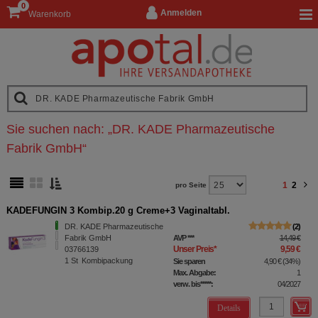
0
Anmelden
Warenkorb
Sie suchen nach:
„
DR. KADE Pharmazeutische
Fabrik GmbH
“
1
2
pro Seite
KADEFUNGIN 3 Kombip.20 g Creme+3 Vaginaltabl.
DR. KADE Pharmazeutische
2
Fabrik GmbH
AVP
***
14,49 €
Unser Preis
*
9,59 €
03766139
1
St
Kombipackung
Sie sparen
4,90 €
(
34%
)
Max. Abgabe:
1
verw. bis*****:
04/2027
Details