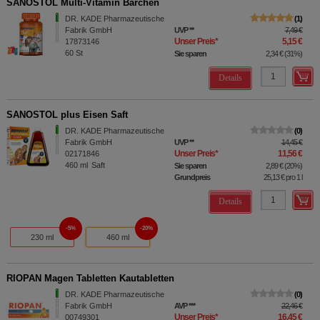
SANOSTOL Multi-Vitamin Bärchen
DR. KADE Pharmazeutische
1
Fabrik GmbH
UVP
**
7,49 €
Unser Preis
*
5,15 €
17873146
60
St
Sie sparen
2,34 €
(
31%
)
Details
SANOSTOL plus Eisen Saft
DR. KADE Pharmazeutische
0
Fabrik GmbH
UVP
**
14,45 €
Unser Preis
*
11,56 €
02171846
460
ml
Saft
Sie sparen
2,89 €
(
20%
)
Grundpreis
25,13 €
pro 1 l
Details
5%
20%
230 ml
460 ml
RIOPAN Magen Tabletten Kautabletten
DR. KADE Pharmazeutische
0
Fabrik GmbH
AVP
***
22,46 €
Unser Preis
*
16,45 €
00749301