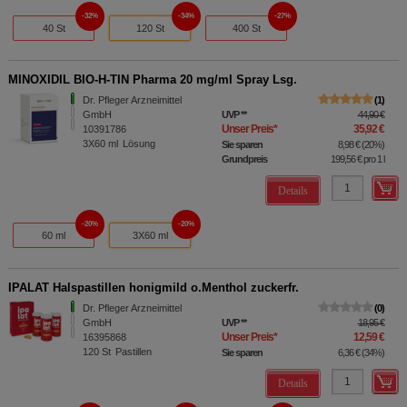
32%
34%
27%
40 St
120 St
400 St
MINOXIDIL BIO-H-TIN Pharma 20 mg/ml Spray Lsg.
Dr. Pfleger Arzneimittel
1
GmbH
UVP
**
44,90 €
Unser Preis
*
35,92 €
10391786
3X60
ml
Lösung
Sie sparen
8,98 €
(
20%
)
Grundpreis
199,56 €
pro 1 l
Details
20%
20%
60 ml
3X60 ml
IPALAT Halspastillen honigmild o.Menthol zuckerfr.
Dr. Pfleger Arzneimittel
0
GmbH
UVP
**
18,95 €
Unser Preis
*
12,59 €
16395868
120
St
Pastillen
Sie sparen
6,36 €
(
34%
)
Details