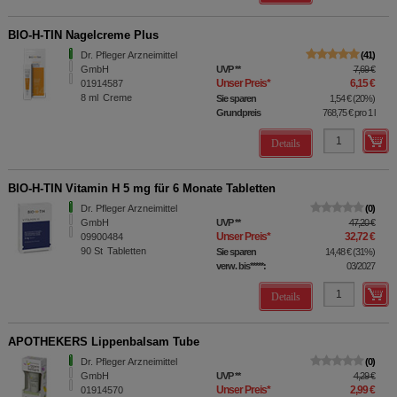
BIO-H-TIN Nagelcreme Plus
Dr. Pfleger Arzneimittel
41
GmbH
UVP
**
7,69 €
Unser Preis
*
6,15 €
01914587
8
ml
Creme
Sie sparen
1,54 €
(
20%
)
Grundpreis
768,75 €
pro 1 l
Details
BIO-H-TIN Vitamin H 5 mg für 6 Monate Tabletten
Dr. Pfleger Arzneimittel
0
GmbH
UVP
**
47,20 €
Unser Preis
*
32,72 €
09900484
90
St
Tabletten
Sie sparen
14,48 €
(
31%
)
verw. bis*****:
03/2027
Details
APOTHEKERS Lippenbalsam Tube
Dr. Pfleger Arzneimittel
0
GmbH
UVP
**
4,29 €
Unser Preis
*
2,99 €
01914570