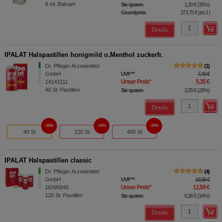
8
ml
Balsam
Sie sparen
1,30 €
(
30%
)
Grundpreis
373,75 €
pro 1 l
Details
IPALAT Halspastillen honigmild o.Menthol zuckerfr.
Dr. Pfleger Arzneimittel
1
GmbH
UVP
**
7,40 €
Unser Preis
*
5,35 €
14143111
40
St
Pastillen
Sie sparen
2,05 €
(
28%
)
Details
28%
34%
29%
40 St
120 St
400 St
IPALAT Halspastillen classic
Dr. Pfleger Arzneimittel
4
GmbH
UVP
**
18,95 €
Unser Preis
*
12,59 €
16395845
120
St
Pastillen
Sie sparen
6,36 €
(
34%
)
Details