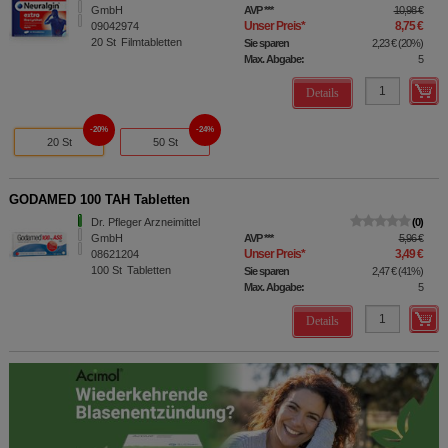
GmbH
AVP
***
10,98 €
Unser Preis
*
8,75 €
09042974
20
St
Filmtabletten
Sie sparen
2,23 €
(
20%
)
Max. Abgabe:
5
Details
20%
24%
20 St
50 St
GODAMED 100 TAH Tabletten
Dr. Pfleger Arzneimittel
0
GmbH
AVP
***
5,96 €
Unser Preis
*
3,49 €
08621204
100
St
Tabletten
Sie sparen
2,47 €
(
41%
)
Max. Abgabe:
5
Details