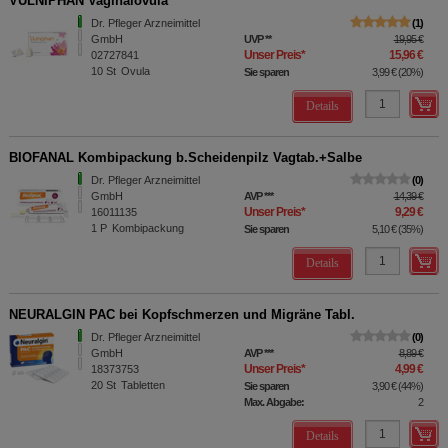
VULNIPHAN Vaginalovula
Dr. Pfleger Arzneimittel
1
GmbH
UVP
**
19,95 €
Unser Preis
*
15,96 €
02727841
10
St
Ovula
Sie sparen
3,99 €
(
20%
)
Details
BIOFANAL Kombipackung b.Scheidenpilz Vagtab.+Salbe
Dr. Pfleger Arzneimittel
0
GmbH
AVP
***
14,39 €
Unser Preis
*
9,29 €
16011135
1
P
Kombipackung
Sie sparen
5,10 €
(
35%
)
Details
NEURALGIN PAC bei Kopfschmerzen und Migräne Tabl.
Dr. Pfleger Arzneimittel
0
GmbH
AVP
***
8,89 €
Unser Preis
*
4,99 €
18373753
20
St
Tabletten
Sie sparen
3,90 €
(
44%
)
Max. Abgabe:
2
Details