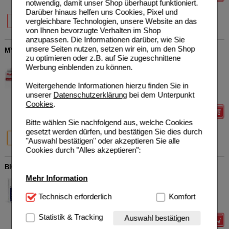
notwendig, damit unser Shop überhaupt funktioniert.
Darüber hinaus helfen uns Cookies, Pixel und
29%
35%
29%
vergleichbare Technologien, unsere Website an das
40 St
120 St
400 St
von Ihnen bevorzugte Verhalten im Shop
anzupassen. Die Informationen darüber, wie Sie
unsere Seiten nutzen, setzen wir ein, um den Shop
MYKOSERT Creme bei Haut- und Fußpilz
zu optimieren oder z.B. auf Sie zugeschnittene
Dr. Pfleger Arzneimittel
1
Werbung einblenden zu können.
GmbH
AVP
***
12,45 €
Unser Preis
*
9,96 €
15579721
Weitergehende Informationen hierzu finden Sie in
20
g
Creme
Sie sparen
2,49 €
(
20%
)
unserer
Datenschutzerklärung
bei dem Unterpunkt
Grundpreis
498,00 €
pro 1 kg
Cookies
.
Details
Bitte wählen Sie nachfolgend aus, welche Cookies
gesetzt werden dürfen, und bestätigen Sie dies durch
20%
20%
20 g
50 g
"Auswahl bestätigen" oder akzeptieren Sie alle
Cookies durch "Alles akzeptieren":
BIO-H-TIN Vitamin H 2,5 mg für 12 Wochen Tabletten
Mehr Information
Dr. Pfleger Arzneimittel
0
GmbH
UVP
**
27,69 €
Unser Preis
*
20,61 €
09900432
Technisch Notwendig:
Technisch erforderlich
Hierbei handelt es sich um
Komfort
84
St
Tabletten
Sie sparen
7,08 €
(
26%
)
Cookies, die für die Grundfunktionen unserer
Website notwendig sind (z.B. Navigation, Warenkorb,
Statistik & Tracking
Auswahl bestätigen
Details
Kundenkonto), weshalb auf diese nicht verzichtet