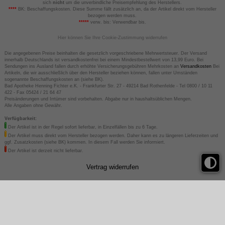
sich
nicht
um die unverbindliche Preisempfehlung des Herstellers.
****
BK: Beschaffungskosten. Diese Summe fällt zusätzlich an, da der Artikel direkt vom Hersteller
bezogen werden muss.
*****
verw. bis: Verwendbar bis.
Hier können Sie Ihre Cookie-Zustimmung widerrufen
Die angegebenen Preise beinhalten die gesetzlich vorgeschriebene Mehrwertsteuer. Der Versand
innerhalb Deutschlands ist versandkostenfrei bei einem Mindestbestellwert von 13,99 Euro. Bei
Sendungen ins Ausland fallen durch erhöhte Versicherungsgebühren Mehrkosten an
Versandkosten
Bei
Artikeln, die wir ausschließlich über den Hersteller beziehen können, fallen unter Umständen
sogenannte Beschaffungskosten an (siehe BK).
Bad Apotheke Henning Fichter e.K. - Frankfurter Str. 27 - 49214 Bad Rothenfelde - Tel 0800 / 10 11
422 - Fax 05424 / 21 64 47
Preisänderungen und Irrtümer sind vorbehalten. Abgabe nur in haushaltsüblichen Mengen.
Alle Angaben ohne Gewähr.
Verfügbarkeit:
Der Artikel ist in der Regel sofort lieferbar, in Einzelfällen bis zu 6 Tage.
Der Artikel muss direkt vom Hersteller bezogen werden. Daher kann es zu längeren Lieferzeiten und
ggf. Zusatzkosten (siehe BK) kommen. In diesem Fall werden Sie informiert.
Der Artikel ist derzeit nicht lieferbar.
Vertrag widerrufen