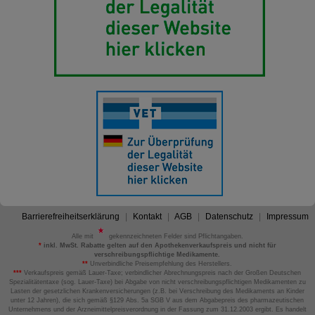
Barrierefreiheitserklärung
Kontakt
AGB
Datenschutz
Impressum
Alle mit
gekennzeichneten Felder sind Pflichtangaben.
*
inkl. MwSt. Rabatte gelten auf den Apothekenverkaufspreis und nicht für
verschreibungspflichtige Medikamente.
**
Unverbindliche Preisempfehlung des Herstellers.
***
Verkaufspreis gemäß Lauer-Taxe; verbindlicher Abrechnungspreis nach der Großen Deutschen
Spezialitätentaxe (sog. Lauer-Taxe) bei Abgabe von nicht verschreibungspflichtigen Medikamenten zu
Lasten der gesetzlichen Krankenversicherungen (z.B. bei Verschreibung des Medikaments an Kinder
unter 12 Jahren), die sich gemäß §129 Abs. 5a SGB V aus dem Abgabepreis des pharmazeutischen
Unternehmens und der Arzneimittelpreisverordnung in der Fassung zum 31.12.2003 ergibt. Es handelt