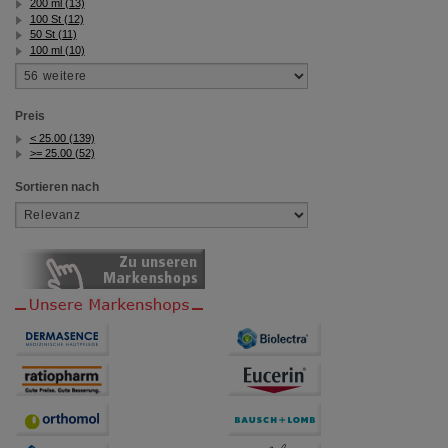
200 ml (13)
100 St (12)
50 St (11)
100 ml (10)
Preis
< 25.00 (139)
>= 25.00 (52)
Sortieren nach