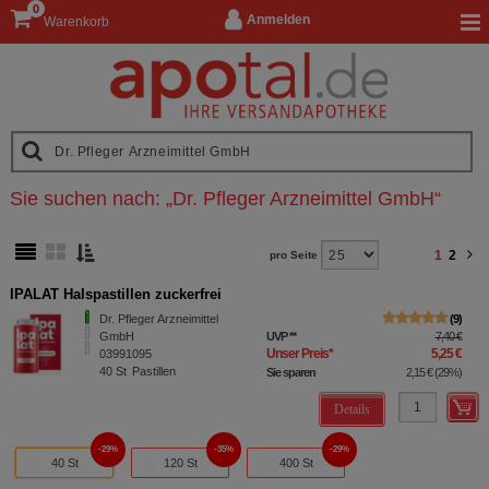
0
Anmelden
Warenkorb
Sie suchen nach:
„
Dr. Pfleger Arzneimittel GmbH
“
1
2
pro Seite
IPALAT Halspastillen zuckerfrei
Dr. Pfleger Arzneimittel
9
GmbH
UVP
**
7,40 €
Unser Preis
*
5,25 €
03991095
40
St
Pastillen
Sie sparen
2,15 €
(
29%
)
Details
29%
35%
29%
40 St
120 St
400 St