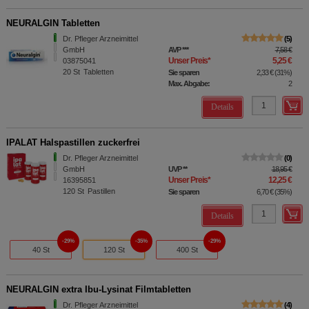
NEURALGIN Tabletten
Dr. Pfleger Arzneimittel
5
GmbH
AVP
***
7,58 €
Unser Preis
*
5,25 €
03875041
20
St
Tabletten
Sie sparen
2,33 €
(
31%
)
Max. Abgabe:
2
Details
IPALAT Halspastillen zuckerfrei
Dr. Pfleger Arzneimittel
0
GmbH
UVP
**
18,95 €
Unser Preis
*
12,25 €
16395851
120
St
Pastillen
Sie sparen
6,70 €
(
35%
)
Details
29%
35%
29%
40 St
120 St
400 St
NEURALGIN extra Ibu-Lysinat Filmtabletten
Dr. Pfleger Arzneimittel
4