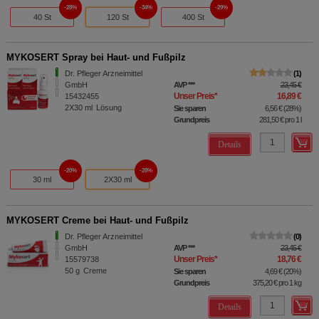
28%
34%
29%
40 St
120 St
400 St
MYKOSERT Spray bei Haut- und Fußpilz
Dr. Pfleger Arzneimittel
1
GmbH
AVP
***
23,45 €
Unser Preis
*
16,89 €
15432455
2X30
ml
Lösung
Sie sparen
6,56 €
(
28%
)
Grundpreis
281,50 €
pro 1 l
Details
20%
28%
30 ml
2X30 ml
MYKOSERT Creme bei Haut- und Fußpilz
Dr. Pfleger Arzneimittel
0
GmbH
AVP
***
23,45 €
Unser Preis
*
18,76 €
15579738
50
g
Creme
Sie sparen
4,69 €
(
20%
)
Grundpreis
375,20 €
pro 1 kg
Details