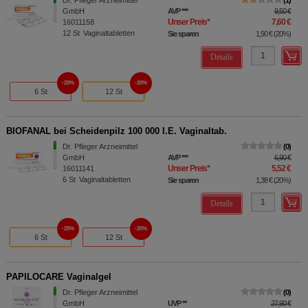
Dr. Pfleger Arzneimittel
1
GmbH
AVP
***
9,50 €
Unser Preis
*
7,60 €
16011158
12
St
Vaginaltabletten
Sie sparen
1,90 €
(
20%
)
Details
20%
20%
6 St
12 St
BIOFANAL bei Scheidenpilz 100 000 I.E. Vaginaltab.
Dr. Pfleger Arzneimittel
0
GmbH
AVP
***
6,90 €
Unser Preis
*
5,52 €
16011141
6
St
Vaginaltabletten
Sie sparen
1,38 €
(
20%
)
Details
20%
20%
6 St
12 St
PAPILOCARE Vaginalgel
Dr. Pfleger Arzneimittel
0
GmbH
UVP
**
27,90 €