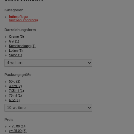
Kategorien
Intimpflege
(auswahl entfernen)
Darreichungsform
Creme (3)
Gel (1)
Kombipackung (1)
Lotion (3)
Salbe (1)
Packungsgröße
50 g (2)
30 ml (2)
7X5 ml (1)
75 ml (1)
6 St (1)
Preis
< 25.00 (14)
>= 25.00 (3)