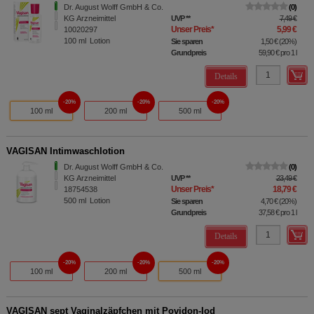
Dr. August Wolff GmbH & Co.
0
KG Arzneimittel
UVP
**
7,49 €
Unser Preis
*
5,99 €
10020297
100
ml
Lotion
Sie sparen
1,50 €
(
20%
)
Grundpreis
59,90 €
pro 1 l
Details
20%
20%
20%
100 ml
200 ml
500 ml
VAGISAN Intimwaschlotion
Dr. August Wolff GmbH & Co.
0
KG Arzneimittel
UVP
**
23,49 €
Unser Preis
*
18,79 €
18754538
500
ml
Lotion
Sie sparen
4,70 €
(
20%
)
Grundpreis
37,58 €
pro 1 l
Details
20%
20%
20%
100 ml
200 ml
500 ml
VAGISAN sept Vaginalzäpfchen mit Povidon-Iod