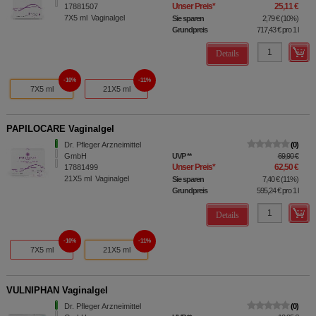
Unser Preis
*
25,11 €
17881507
7X5
ml
Vaginalgel
Sie sparen
2,79 €
(
10%
)
Grundpreis
717,43 €
pro 1 l
Details
10%
11%
7X5 ml
21X5 ml
PAPILOCARE Vaginalgel
Dr. Pfleger Arzneimittel
0
GmbH
UVP
**
69,90 €
Unser Preis
*
62,50 €
17881499
21X5
ml
Vaginalgel
Sie sparen
7,40 €
(
11%
)
Grundpreis
595,24 €
pro 1 l
Details
10%
11%
7X5 ml
21X5 ml
VULNIPHAN Vaginalgel
Dr. Pfleger Arzneimittel
0