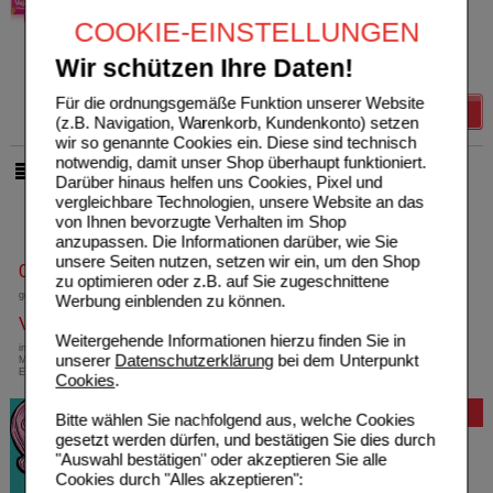
Dr. August Wolff GmbH & Co.
2
KG Arzneimittel
UVP
**
13,99 €
COOKIE-EINSTELLUNGEN
Unser Preis
*
11,19 €
20011715
30
ml
Creme
Sie sparen
2,80 €
(
20%
)
Wir schützen Ihre Daten!
Grundpreis
373,00 €
pro 1 l
Für die ordnungsgemäße Funktion unserer Website
Details
(z.B. Navigation, Warenkorb, Kundenkonto) setzen
wir so genannte Cookies ein. Diese sind technisch
notwendig, damit unser Shop überhaupt funktioniert.
pro Seite
Darüber hinaus helfen uns Cookies, Pixel und
vergleichbare Technologien, unsere Website an das
von Ihnen bevorzugte Verhalten im Shop
anzupassen. Die Informationen darüber, wie Sie
unsere Seiten nutzen, setzen wir ein, um den Shop
0800-10 11 422
zu optimieren oder z.B. auf Sie zugeschnittene
gebührenfreie Rufnummer
Werbung einblenden zu können.
Versandkostenfrei
Weitergehende Informationen hierzu finden Sie in
innerhalb Deutschlands bei einem
unserer
Datenschutzerklärung
bei dem Unterpunkt
Mindestbestellwert von 13,99 Euro oder bei
Einsendung eines Kassenrezeptes
Cookies
.
Bewertung
Bitte wählen Sie nachfolgend aus, welche Cookies
gesetzt werden dürfen, und bestätigen Sie dies durch
"Auswahl bestätigen" oder akzeptieren Sie alle
Cookies durch "Alles akzeptieren":