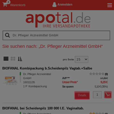
0
Anmelden
Warenkorb
Sie suchen nach:
„
Dr. Pfleger Arzneimittel GmbH
“
pro Seite
BIOFANAL Kombipackung b.Scheidenpilz Vagtab.+Salbe
Dr. Pfleger Arzneimittel
0
GmbH
AVP
***
14,39 €
Unser Preis
*
9,29 €
16011135
1
P
Kombipackung
Sie sparen
5,10 €
(
35%
)
Details
BIOFANAL bei Scheidenpilz 100 000 I.E. Vaginaltab.