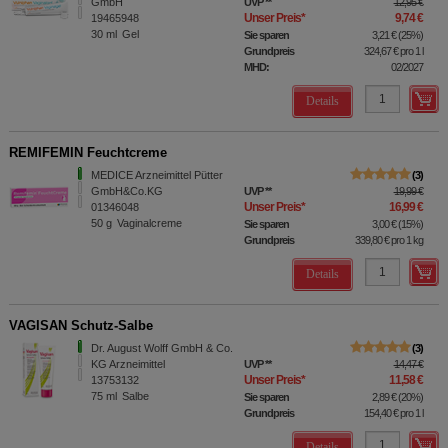
GmbH
UVP
**
12,95 €
Unser Preis
*
9,74 €
19465948
30
ml
Gel
Sie sparen
3,21 €
(
25%
)
Grundpreis
324,67 €
pro 1 l
MHD:
02/2027
Details
REMIFEMIN Feuchtcreme
MEDICE Arzneimittel Pütter
3
GmbH&Co.KG
UVP
**
19,99 €
Unser Preis
*
16,99 €
01346048
50
g
Vaginalcreme
Sie sparen
3,00 €
(
15%
)
Grundpreis
339,80 €
pro 1 kg
Details
VAGISAN Schutz-Salbe
Dr. August Wolff GmbH & Co.
3
KG Arzneimittel
UVP
**
14,47 €
Unser Preis
*
11,58 €
13753132
75
ml
Salbe
Sie sparen
2,89 €
(
20%
)
Grundpreis
154,40 €
pro 1 l
Details