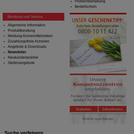
Problembehebung
Drittseiten möglichst relevant für Sie zu gestalten.
Bestellschein
Bitte beachten Sie, dass Daten hierfür teilweise an
Dritte wie z.B. Google oder soziale Medien
Beratung und Service
übertragen werden.
Allgemeine Information
Produktberatung
Meldung Arzneimittelrisiken
Zuzahlungsfreie Arzneien
Angebote & Downloads
Newsletter
Neukundenprämie
Stellenangebote
Suche verfeinern