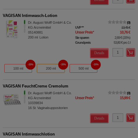
VAGISAN Intimwasch-Lotion
Dr. August Wolff GmbH & Co.
0
KG Arzneimittel
UVP
**
13,45 €
Unser Preis
*
10,76 €
05140881
200
ml
Lotion
Sie sparen
2,69 €
(
20%
)
Grundpreis
53,80 €
pro 1 l
Details
20%
20%
20%
100 ml
200 ml
500 ml
VAGISAN FeuchtCreme Cremolum
Dr. August Wolff GmbH & Co.
0
Unser Preis
*
15,99 €
KG Arzneimittel
10339834
16
St
Vaginalsuppositorien
Details
VAGISAN Intimwaschlotion