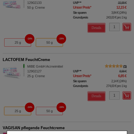
12902133
UVP
**
15,99 €
Unser Preis
*
12,15 €
50
g
Creme
Sie sparen
3,84 €
(
24%
)
Grundpreis
243,00 €
pro 1 kg
Details
24%
24%
25 g
50 g
LACTOFEM FeuchtCreme
MIBE GmbH Arzneimittel
1
12902127
UVP
**
8,99 €
Unser Preis
*
6,85 €
25
g
Creme
Sie sparen
2,14 €
(
24%
)
Grundpreis
274,00 €
pro 1 kg
Details
24%
24%
25 g
50 g
VAGISAN pflegende Feuchtcreme