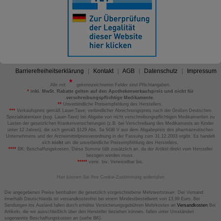
Barrierefreiheitserklärung
Kontakt
AGB
Datenschutz
Impressum
Alle mit
gekennzeichneten Felder sind Pflichtangaben.
*
inkl. MwSt. Rabatte gelten auf den Apothekenverkaufspreis und nicht für
verschreibungspflichtige Medikamente.
**
Unverbindliche Preisempfehlung des Herstellers.
***
Verkaufspreis gemäß Lauer-Taxe; verbindlicher Abrechnungspreis nach der Großen Deutschen
Spezialitätentaxe (sog. Lauer-Taxe) bei Abgabe von nicht verschreibungspflichtigen Medikamenten zu
Lasten der gesetzlichen Krankenversicherungen (z.B. bei Verschreibung des Medikaments an Kinder
unter 12 Jahren), die sich gemäß §129 Abs. 5a SGB V aus dem Abgabepreis des pharmazeutischen
Unternehmens und der Arzneimittelpreisverordnung in der Fassung zum 31.12.2003 ergibt. Es handelt
sich
nicht
um die unverbindliche Preisempfehlung des Herstellers.
****
BK: Beschaffungskosten. Diese Summe fällt zusätzlich an, da der Artikel direkt vom Hersteller
bezogen werden muss.
*****
verw. bis: Verwendbar bis.
Hier können Sie Ihre Cookie-Zustimmung widerrufen
Die angegebenen Preise beinhalten die gesetzlich vorgeschriebene Mehrwertsteuer. Der Versand
innerhalb Deutschlands ist versandkostenfrei bei einem Mindestbestellwert von 13,99 Euro. Bei
Sendungen ins Ausland fallen durch erhöhte Versicherungsgebühren Mehrkosten an
Versandkosten
Bei
Artikeln, die wir ausschließlich über den Hersteller beziehen können, fallen unter Umständen
sogenannte Beschaffungskosten an (siehe BK).