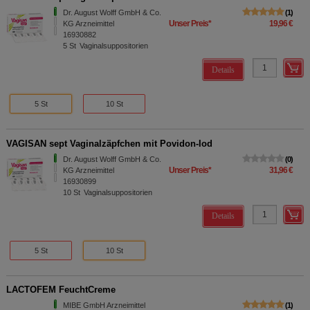
Dr. August Wolff GmbH & Co.
1
Unser Preis
*
19,96 €
KG Arzneimittel
16930882
5
St
Vaginalsuppositorien
Details
5 St
10 St
VAGISAN sept Vaginalzäpfchen mit Povidon-Iod
Dr. August Wolff GmbH & Co.
0
Unser Preis
*
31,96 €
KG Arzneimittel
16930899
10
St
Vaginalsuppositorien
Details
5 St
10 St
LACTOFEM FeuchtCreme
MIBE GmbH Arzneimittel
1