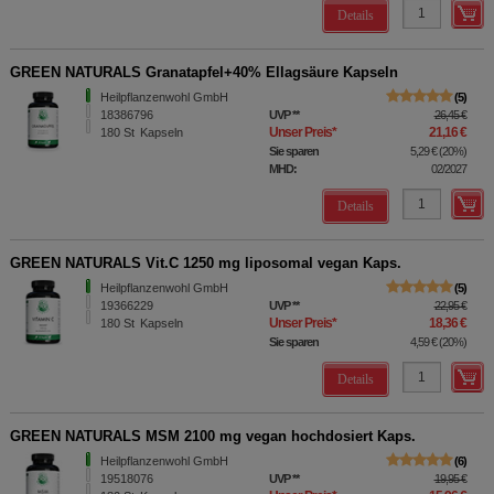
Details
GREEN NATURALS Granatapfel+40% Ellagsäure Kapseln
Heilpflanzenwohl GmbH
5
18386796
UVP
**
26,45 €
Unser Preis
*
21,16 €
180
St
Kapseln
Sie sparen
5,29 €
(
20%
)
MHD:
02/2027
Details
GREEN NATURALS Vit.C 1250 mg liposomal vegan Kaps.
Heilpflanzenwohl GmbH
5
19366229
UVP
**
22,95 €
Unser Preis
*
18,36 €
180
St
Kapseln
Sie sparen
4,59 €
(
20%
)
Details
GREEN NATURALS MSM 2100 mg vegan hochdosiert Kaps.
Heilpflanzenwohl GmbH
6
19518076
UVP
**
19,95 €