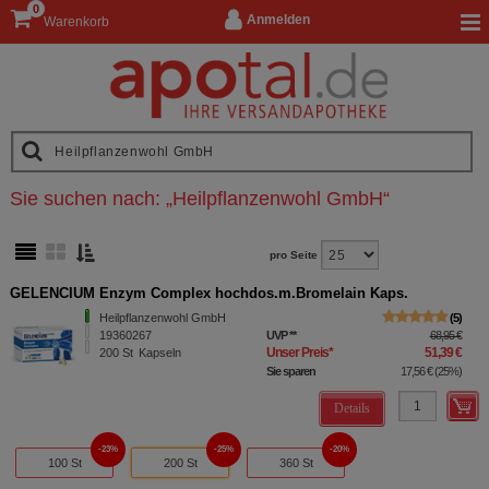
0
Anmelden
Warenkorb
Sie suchen nach:
„
Heilpflanzenwohl GmbH
“
pro Seite
GELENCIUM Enzym Complex hochdos.m.Bromelain Kaps.
Heilpflanzenwohl GmbH
5
19360267
UVP
**
68,95 €
Unser Preis
*
51,39 €
200
St
Kapseln
Sie sparen
17,56 €
(
25%
)
Details
23%
25%
20%
100 St
200 St
360 St