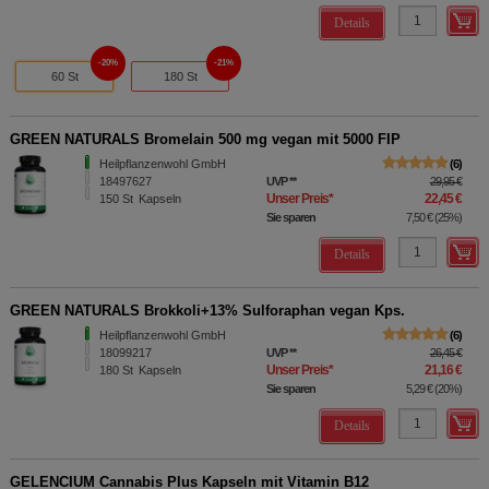
Details
20%
21%
60 St
180 St
GREEN NATURALS Bromelain 500 mg vegan mit 5000 FIP
Heilpflanzenwohl GmbH
6
18497627
UVP
**
29,95 €
Unser Preis
*
22,45 €
150
St
Kapseln
Sie sparen
7,50 €
(
25%
)
Details
GREEN NATURALS Brokkoli+13% Sulforaphan vegan Kps.
Heilpflanzenwohl GmbH
6
18099217
UVP
**
26,45 €
Unser Preis
*
21,16 €
180
St
Kapseln
Sie sparen
5,29 €
(
20%
)
Details
GELENCIUM Cannabis Plus Kapseln mit Vitamin B12