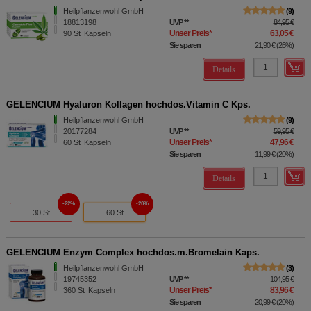
Heilpflanzenwohl GmbH
9
18813198
UVP
**
84,95 €
Unser Preis
*
63,05 €
90
St
Kapseln
Sie sparen
21,90 €
(
26%
)
Details
GELENCIUM Hyaluron Kollagen hochdos.Vitamin C Kps.
Heilpflanzenwohl GmbH
9
20177284
UVP
**
59,95 €
Unser Preis
*
47,96 €
60
St
Kapseln
Sie sparen
11,99 €
(
20%
)
Details
22%
20%
30 St
60 St
GELENCIUM Enzym Complex hochdos.m.Bromelain Kaps.
Heilpflanzenwohl GmbH
3
19745352
UVP
**
104,95 €
Unser Preis
*
83,96 €
360
St
Kapseln
Sie sparen
20,99 €
(
20%
)