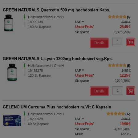
GREEN NATURALS Quercetin 500 mg hochdosiert Kaps.
Heilpflanzenwohl GmbH
6
18099134
UVP
**
33,95 €
Unser Preis
*
25,45 €
180
St
Kapseln
Sie sparen
8,50 €
(
25%
)
Details
GREEN NATURALS L-Lysin 1200mg hochdosiert veg.Kps.
Heilpflanzenwohl GmbH
5
19485276
UVP
**
14,95 €
Unser Preis
*
12,25 €
120
St
Kapseln
Sie sparen
2,70 €
(
18%
)
Details
GELENCIUM Curcuma Plus hochdosiert m.Vit.C Kapseln
Heilpflanzenwohl GmbH
12
18295929
UVP
**
24,95 €
Unser Preis
*
19,96 €
60
St
Kapseln
Sie sparen
4,99 €
(
20%
)
MHD:
12/2026