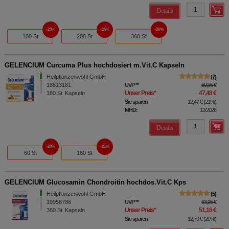
Details
23%
25%
20%
100 St
200 St
360 St
GELENCIUM Curcuma Plus hochdosiert m.Vit.C Kapseln
Heilpflanzenwohl GmbH
7
18813181
UVP
**
59,95 €
Unser Preis
*
47,48 €
180
St
Kapseln
Sie sparen
12,47 €
(
21%
)
MHD:
12/2026
Details
20%
21%
60 St
180 St
GELENCIUM Glucosamin Chondroitin hochdos.Vit.C Kps
Heilpflanzenwohl GmbH
5
19958786
UVP
**
63,95 €
Unser Preis
*
51,16 €
360
St
Kapseln
Sie sparen
12,79 €
(
20%
)