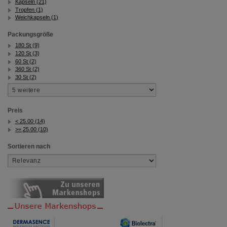
Kapseln (21)
Tropfen (1)
Weichkapseln (1)
Packungsgröße
180 St (9)
120 St (3)
60 St (2)
360 St (2)
30 St (2)
Preis
< 25.00 (14)
>= 25.00 (10)
Sortieren nach