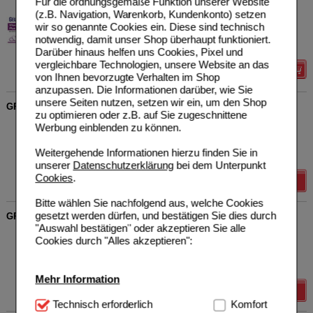
Für die ordnungsgemäße Funktion unserer Website
(z.B. Navigation, Warenkorb, Kundenkonto) setzen
Heilpflanzenwohl GmbH
5
19967934
UVP
**
19,95 €
wir so genannte Cookies ein. Diese sind technisch
Unser Preis
*
15,96 €
30
St
Weichkapseln
notwendig, damit unser Shop überhaupt funktioniert.
Sie sparen
3,99 €
(
20%
)
Darüber hinaus helfen uns Cookies, Pixel und
vergleichbare Technologien, unsere Website an das
Details
von Ihnen bevorzugte Verhalten im Shop
anzupassen. Die Informationen darüber, wie Sie
unsere Seiten nutzen, setzen wir ein, um den Shop
GREEN NATURALS Bockshornklee 2600 mg+Saponine Kps.
zu optimieren oder z.B. auf Sie zugeschnittene
Heilpflanzenwohl GmbH
5
Werbung einblenden zu können.
19518082
UVP
**
19,95 €
Unser Preis
*
15,96 €
240
St
Kapseln
Weitergehende Informationen hierzu finden Sie in
Sie sparen
3,99 €
(
20%
)
unserer
Datenschutzerklärung
bei dem Unterpunkt
Cookies
.
Details
Bitte wählen Sie nachfolgend aus, welche Cookies
gesetzt werden dürfen, und bestätigen Sie dies durch
GREEN NATURALS Vitamin D3 liposomal hochdos.Kaps.
"Auswahl bestätigen" oder akzeptieren Sie alle
Heilpflanzenwohl GmbH
5
Cookies durch "Alles akzeptieren":
18272259
UVP
**
19,95 €
Unser Preis
*
15,96 €
120
St
Kapseln
Sie sparen
3,99 €
(
20%
)
Mehr Information
Details
Technisch Notwendig:
Technisch erforderlich
Hierbei handelt es sich um
Komfort