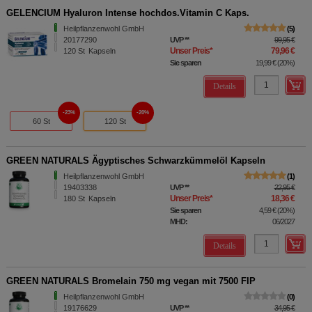
GELENCIUM Hyaluron Intense hochdos.Vitamin C Kaps.
Heilpflanzenwohl GmbH
5
20177290
UVP
**
99,95 €
Unser Preis
*
79,96 €
120
St
Kapseln
Sie sparen
19,99 €
(
20%
)
Details
23%
20%
60 St
120 St
GREEN NATURALS Ägyptisches Schwarzkümmelöl Kapseln
Heilpflanzenwohl GmbH
1
19403338
UVP
**
22,95 €
Unser Preis
*
18,36 €
180
St
Kapseln
Sie sparen
4,59 €
(
20%
)
MHD:
06/2027
Details
GREEN NATURALS Bromelain 750 mg vegan mit 7500 FIP
Heilpflanzenwohl GmbH
0
19176629
UVP
**
34,95 €