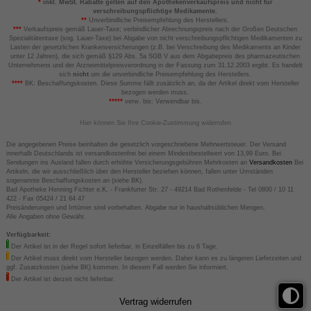
*
inkl. MwSt. Rabatte gelten auf den Apothekenverkaufspreis und nicht für
verschreibungspflichtige Medikamente.
**
Unverbindliche Preisempfehlung des Herstellers.
***
Verkaufspreis gemäß Lauer-Taxe; verbindlicher Abrechnungspreis nach der Großen Deutschen
Spezialitätentaxe (sog. Lauer-Taxe) bei Abgabe von nicht verschreibungspflichtigen Medikamenten zu
Lasten der gesetzlichen Krankenversicherungen (z.B. bei Verschreibung des Medikaments an Kinder
unter 12 Jahren), die sich gemäß §129 Abs. 5a SGB V aus dem Abgabepreis des pharmazeutischen
Unternehmens und der Arzneimittelpreisverordnung in der Fassung zum 31.12.2003 ergibt. Es handelt
sich
nicht
um die unverbindliche Preisempfehlung des Herstellers.
****
BK: Beschaffungskosten. Diese Summe fällt zusätzlich an, da der Artikel direkt vom Hersteller
bezogen werden muss.
*****
verw. bis: Verwendbar bis.
Hier können Sie Ihre Cookie-Zustimmung widerrufen
Die angegebenen Preise beinhalten die gesetzlich vorgeschriebene Mehrwertsteuer. Der Versand
innerhalb Deutschlands ist versandkostenfrei bei einem Mindestbestellwert von 13,99 Euro. Bei
Sendungen ins Ausland fallen durch erhöhte Versicherungsgebühren Mehrkosten an
Versandkosten
Bei
Artikeln, die wir ausschließlich über den Hersteller beziehen können, fallen unter Umständen
sogenannte Beschaffungskosten an (siehe BK).
Bad Apotheke Henning Fichter e.K. - Frankfurter Str. 27 - 49214 Bad Rothenfelde - Tel 0800 / 10 11
422 - Fax 05424 / 21 64 47
Preisänderungen und Irrtümer sind vorbehalten. Abgabe nur in haushaltsüblichen Mengen.
Alle Angaben ohne Gewähr.
Verfügbarkeit:
Der Artikel ist in der Regel sofort lieferbar, in Einzelfällen bis zu 6 Tage.
Der Artikel muss direkt vom Hersteller bezogen werden. Daher kann es zu längeren Lieferzeiten und
ggf. Zusatzkosten (siehe BK) kommen. In diesem Fall werden Sie informiert.
Der Artikel ist derzeit nicht lieferbar.
Vertrag widerrufen