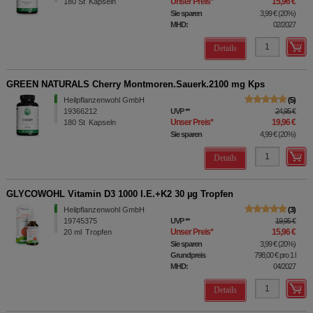
Unser Preis
*
15,96 €
180
St
Kapseln
Sie sparen
3,99 €
(
20%
)
MHD:
02/2027
Details
GREEN NATURALS Cherry Montmoren.Sauerk.2100 mg Kps
Heilpflanzenwohl GmbH
5
19366212
UVP
**
24,95 €
Unser Preis
*
19,96 €
180
St
Kapseln
Sie sparen
4,99 €
(
20%
)
Details
GLYCOWOHL Vitamin D3 1000 I.E.+K2 30 µg Tropfen
Heilpflanzenwohl GmbH
3
19745375
UVP
**
19,95 €
Unser Preis
*
15,96 €
20
ml
Tropfen
Sie sparen
3,99 €
(
20%
)
Grundpreis
798,00 €
pro 1 l
MHD:
04/2027
Details