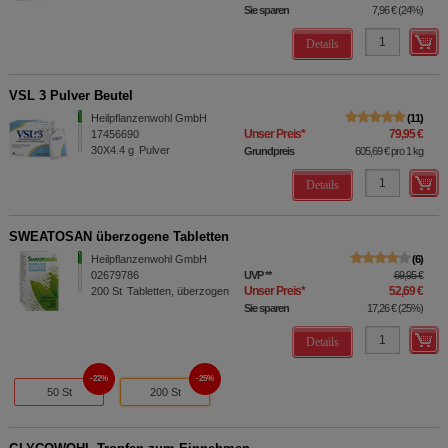
Sie sparen
7,96 €
(
24%
)
Details
VSL 3 Pulver Beutel
Heilpflanzenwohl GmbH
11
Unser Preis
*
79,95 €
17456690
30X4.4
g
Pulver
Grundpreis
605,69 €
pro 1 kg
Details
SWEATOSAN überzogene Tabletten
Heilpflanzenwohl GmbH
6
02679786
UVP
**
69,95 €
Unser Preis
*
52,69 €
200
St
Tabletten, überzogen
Sie sparen
17,26 €
(
25%
)
Details
22%
25%
50 St
200 St