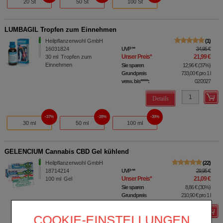
20 St
50 St
100 St
LUMBAGIL Tropfen zum Einnehmen
Heilpflanzenwohl GmbH
1
16031824
UVP
**
34,95 €
Unser Preis
*
21,99 €
30
ml
Tropfen zum
Einnehmen
Sie sparen
12,96 €
(
37%
)
Grundpreis
733,00 €
pro 1 l
verw. bis*****:
02/2027
Details
37%
28%
30%
30 ml
50 ml
100 ml
GELENCIUM Cannabis CBD Gel kühlend
Heilpflanzenwohl GmbH
22
18714214
UVP
**
29,95 €
Unser Preis
*
21,09 €
100
ml
Gel
Sie sparen
8,86 €
(
30%
)
Grundpreis
210,90 €
pro 1 l
Details
COOKIE-EINSTELLUNGEN