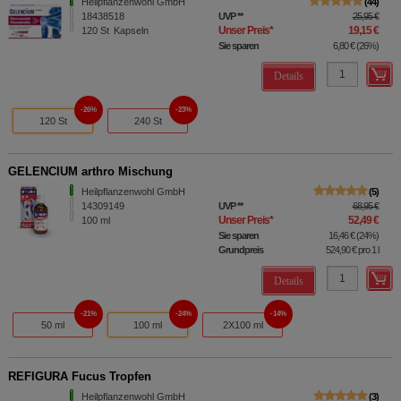
Heilpflanzenwohl GmbH
44
18438518
UVP
**
25,95 €
Unser Preis
*
19,15 €
120
St
Kapseln
Sie sparen
6,80 €
(
26%
)
Details
26%
23%
120 St
240 St
GELENCIUM arthro Mischung
Heilpflanzenwohl GmbH
5
14309149
UVP
**
68,95 €
Unser Preis
*
52,49 €
100
ml
Sie sparen
16,46 €
(
24%
)
Grundpreis
524,90 €
pro 1 l
Details
21%
24%
14%
50 ml
100 ml
2X100 ml
REFIGURA Fucus Tropfen
Heilpflanzenwohl GmbH
3