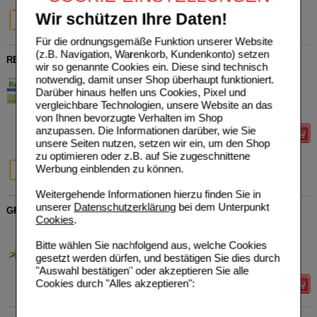
30%
20%
Wir schützen Ihre Daten!
100 ml
2X100 ml
Für die ordnungsgemäße Funktion unserer Website
(z.B. Navigation, Warenkorb, Kundenkonto) setzen
REFIGURA Pro Kapseln
wir so genannte Cookies ein. Diese sind technisch
Heilpflanzenwohl GmbH
8
notwendig, damit unser Shop überhaupt funktioniert.
16122136
UVP
**
44,90 €
Darüber hinaus helfen uns Cookies, Pixel und
Unser Preis
*
33,64 €
60
St
Kapseln
vergleichbare Technologien, unsere Website an das
Sie sparen
11,26 €
(
25%
)
von Ihnen bevorzugte Verhalten im Shop
anzupassen. Die Informationen darüber, wie Sie
Details
unsere Seiten nutzen, setzen wir ein, um den Shop
zu optimieren oder z.B. auf Sie zugeschnittene
25%
25%
Werbung einblenden zu können.
60 St
160 St
Weitergehende Informationen hierzu finden Sie in
unserer
Datenschutzerklärung
bei dem Unterpunkt
GREEN NATURALS Mönchspfeffer 20mg hochdosiert Kps.
Cookies
.
Heilpflanzenwohl GmbH
6
18386810
UVP
**
16,95 €
Bitte wählen Sie nachfolgend aus, welche Cookies
Unser Preis
*
12,99 €
180
St
Kapseln
gesetzt werden dürfen, und bestätigen Sie dies durch
Sie sparen
3,96 €
(
23%
)
"Auswahl bestätigen" oder akzeptieren Sie alle
Cookies durch "Alles akzeptieren":
Details