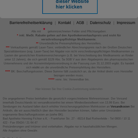
Barrierefreiheitserklärung
Kontakt
AGB
Datenschutz
Impressum
Alle mit
gekennzeichneten Felder sind Pflichtangaben.
*
inkl. MwSt. Rabatte gelten auf den Apothekenverkaufspreis und nicht für
verschreibungspflichtige Medikamente.
**
Unverbindliche Preisempfehlung des Herstellers.
***
Verkaufspreis gemäß Lauer-Taxe; verbindlicher Abrechnungspreis nach der Großen Deutschen
Spezialitätentaxe (sog. Lauer-Taxe) bei Abgabe von nicht verschreibungspflichtigen Medikamenten zu
Lasten der gesetzlichen Krankenversicherungen (z.B. bei Verschreibung des Medikaments an Kinder
unter 12 Jahren), die sich gemäß §129 Abs. 5a SGB V aus dem Abgabepreis des pharmazeutischen
Unternehmens und der Arzneimittelpreisverordnung in der Fassung zum 31.12.2003 ergibt. Es handelt
sich
nicht
um die unverbindliche Preisempfehlung des Herstellers.
****
BK: Beschaffungskosten. Diese Summe fällt zusätzlich an, da der Artikel direkt vom Hersteller
bezogen werden muss.
*****
verw. bis: Verwendbar bis.
Hier können Sie Ihre Cookie-Zustimmung widerrufen
Die angegebenen Preise beinhalten die gesetzlich vorgeschriebene Mehrwertsteuer. Der Versand
innerhalb Deutschlands ist versandkostenfrei bei einem Mindestbestellwert von 13,99 Euro. Bei
Sendungen ins Ausland fallen durch erhöhte Versicherungsgebühren Mehrkosten an
Versandkosten
Bei
Artikeln, die wir ausschließlich über den Hersteller beziehen können, fallen unter Umständen
sogenannte Beschaffungskosten an (siehe BK).
Bad Apotheke Henning Fichter e.K. - Frankfurter Str. 27 - 49214 Bad Rothenfelde - Tel 0800 / 10 11
422 - Fax 05424 / 21 64 47
Preisänderungen und Irrtümer sind vorbehalten. Abgabe nur in haushaltsüblichen Mengen.
Alle Angaben ohne Gewähr.