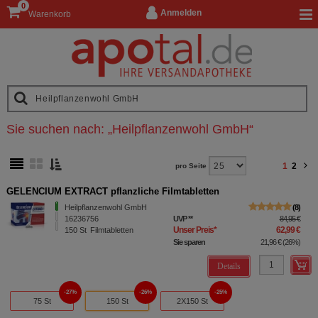
0
Anmelden
Warenkorb
Sie suchen nach:
„
Heilpflanzenwohl GmbH
“
1
2
pro Seite
GELENCIUM EXTRACT pflanzliche Filmtabletten
Heilpflanzenwohl GmbH
8
16236756
UVP
**
84,95 €
Unser Preis
*
62,99 €
150
St
Filmtabletten
Sie sparen
21,96 €
(
26%
)
Details
27%
26%
25%
75 St
150 St
2X150 St