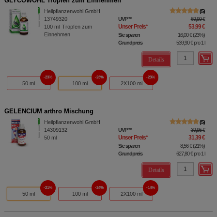
GLYCOWOHL Tropfen zum Einnehmen
Heilpflanzenwohl GmbH
5
13749320
UVP
**
69,99 €
Unser Preis
*
53,99 €
100
ml
Tropfen zum
Einnehmen
Sie sparen
16,00 €
(
23%
)
Grundpreis
539,90 €
pro 1 l
Details
23%
23%
23%
50 ml
100 ml
2X100 ml
GELENCIUM arthro Mischung
Heilpflanzenwohl GmbH
5
14309132
UVP
**
39,95 €
Unser Preis
*
31,39 €
50
ml
Sie sparen
8,56 €
(
21%
)
Grundpreis
627,80 €
pro 1 l
Details
21%
24%
14%
50 ml
100 ml
2X100 ml