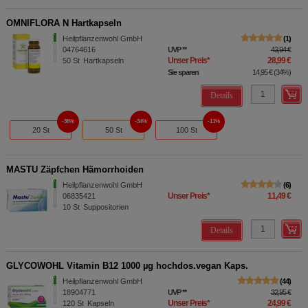
OMNIFLORA N Hartkapseln
Heilpflanzenwohl GmbH
1
04764616
UVP
**
43,94 €
Unser Preis
*
28,99 €
50
St
Hartkapseln
Sie sparen
14,95 €
(
34%
)
Details
36%
34%
11%
20 St
50 St
100 St
MASTU Zäpfchen Hämorrhoiden
Heilpflanzenwohl GmbH
6
Unser Preis
*
11,49 €
06835421
10
St
Suppositorien
Details
GLYCOWOHL Vitamin B12 1000 µg hochdos.vegan Kaps.
Heilpflanzenwohl GmbH
44
18904771
UVP
**
32,95 €
Unser Preis
*
24,99 €
120
St
Kapseln