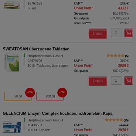
16767169
UVP
**
52,90 €
Unser Preis
*
43,72 €
50
ml
Sie sparen
9,18 €
(
17%
)
Grundpreis
874,40 €
pro 1 l
verw. bis*****:
02/2027
Details
SWEATOSAN überzogene Tabletten
Heilpflanzenwohl GmbH
5
02679705
UVP
**
26,99 €
Unser Preis
*
20,99 €
50
St
Tabletten, überzogen
Sie sparen
6,00 €
(
22%
)
Details
22%
25%
50 St
200 St
GELENCIUM Enzym Complex hochdos.m.Bromelain Kaps.
Heilpflanzenwohl GmbH
25
18438501
UVP
**
36,95 €
Unser Preis
*
28,50 €
100
St
Kapseln
Sie sparen
8,45 €
(
23%
)