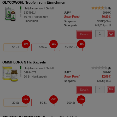
GLYCOWOHL Tropfen zum Einnehmen
Heilpflanzenwohl GmbH
8
13749314
UVP
**
39,99 €
Unser Preis
*
30,89 €
50
ml
Tropfen zum
Einnehmen
Sie sparen
9,10 €
(
23%
)
Grundpreis
617,80 €
pro 1 l
Details
23%
23%
23%
50 ml
100 ml
2X100 ml
OMNIFLORA N Hartkapseln
Heilpflanzenwohl GmbH
0
04994871
UVP
**
18,94 €
Unser Preis
*
12,09 €
20
St
Hartkapseln
Sie sparen
6,85 €
(
36%
)
Details
36%
34%
11%
20 St
50 St
100 St