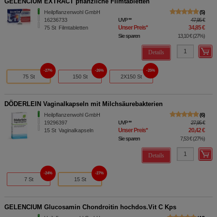
GELENCIUM EXTRACT pflanzliche Filmtabletten
Heilpflanzenwohl GmbH
5
16236733
UVP
**
47,95 €
Unser Preis
*
34,85 €
75
St
Filmtabletten
Sie sparen
13,10 €
(
27%
)
Details
27%
26%
25%
75 St
150 St
2X150 St
DÖDERLEIN Vaginalkapseln mit Milchsäurebakterien
Heilpflanzenwohl GmbH
6
19296397
UVP
**
27,95 €
Unser Preis
*
20,42 €
15
St
Vaginalkapseln
Sie sparen
7,53 €
(
27%
)
Details
24%
27%
7 St
15 St
GELENCIUM Glucosamin Chondroitin hochdos.Vit C Kps