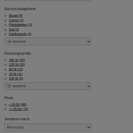
Darreichungsform
Beutel (8)
Creme (1)
Filmtabletten (3)
Gel (3)
Hartkapseln (3)
Packungsgröße
180 St (35)
120 St (20)
60 St (12)
30 St (11)
240 St (9)
Preis
< 25.00 (98)
>= 25.00 (73)
Sortieren nach