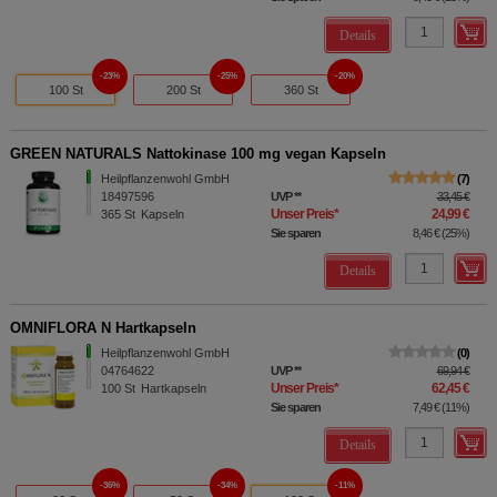
Details
23%
25%
20%
100 St
200 St
360 St
GREEN NATURALS Nattokinase 100 mg vegan Kapseln
Heilpflanzenwohl GmbH
7
18497596
UVP
**
33,45 €
Unser Preis
*
24,99 €
365
St
Kapseln
Sie sparen
8,46 €
(
25%
)
Details
OMNIFLORA N Hartkapseln
Heilpflanzenwohl GmbH
0
04764622
UVP
**
69,94 €
Unser Preis
*
62,45 €
100
St
Hartkapseln
Sie sparen
7,49 €
(
11%
)
Details
36%
34%
11%