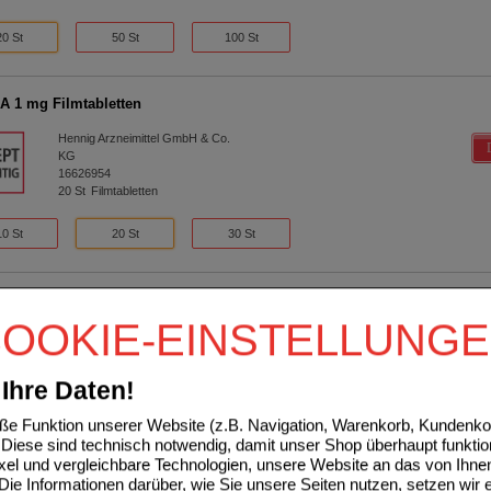
20 St
50 St
100 St
A 1 mg Filmtabletten
Hennig Arzneimittel GmbH & Co.
KG
16626954
20
St
Filmtabletten
10 St
20 St
30 St
A 2 mg Filmtabletten
OOKIE-EINSTELLUNG
Hennig Arzneimittel GmbH & Co.
KG
16627008
Ihre Daten!
20
St
Filmtabletten
e Funktion unserer Website (z.B. Navigation, Warenkorb, Kundenkon
10 St
20 St
30 St
Diese sind technisch notwendig, damit unser Shop überhaupt funktio
ixel und vergleichbare Technologien, unsere Website an das von Ihne
ie Informationen darüber, wie Sie unsere Seiten nutzen, setzen wir 