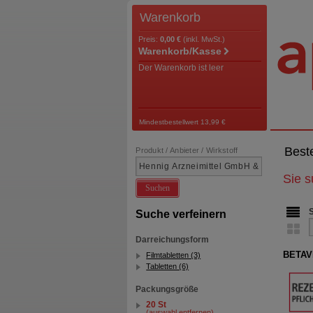
Warenkorb
Preis:
0,00 €
(inkl. MwSt.)
Warenkorb/Kasse
Der Warenkorb ist leer
Mindestbestellwert 13,99 €
Best
Produkt / Anbieter / Wirkstoff
Sie 
Suchen
Suche verfeinern
Darreichungsform
BETAVE
Filmtabletten (3)
Tabletten (6)
Packungsgröße
20 St
(auswahl entfernen)