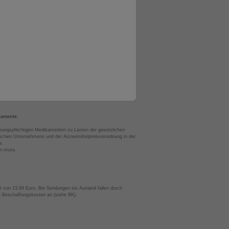
kamente.
bungspflichtigen Medikamenten zu Lasten der gesetzlichen
chen Unternehmens und der Arzneimittelpreisverordnung in der
s.
en muss.
t von 13,99 Euro. Bei Sendungen ins Ausland fallen durch
te Beschaffungskosten an (siehe BK).