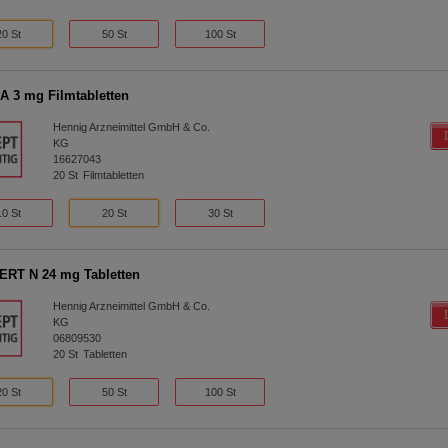
20 St
50 St
100 St
A 3 mg Filmtabletten
Hennig Arzneimittel GmbH & Co.
KG
16627043
20
St
Filmtabletten
10 St
20 St
30 St
RT N 24 mg Tabletten
Hennig Arzneimittel GmbH & Co.
KG
06809530
20
St
Tabletten
20 St
50 St
100 St