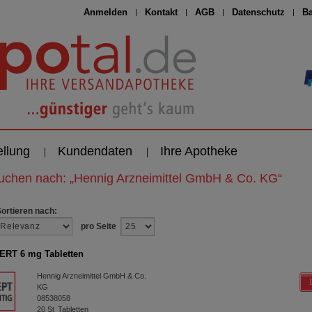
Anmelden
Kontakt
AGB
Datenschutz
Ba
ellung
Kundendaten
Ihre Apotheke
suchen nach:
„
Hennig Arzneimittel GmbH & Co. KG
“
Sortieren nach:
pro Seite
RT 6 mg Tabletten
Hennig Arzneimittel GmbH & Co.
KG
08538058
20
St
Tabletten