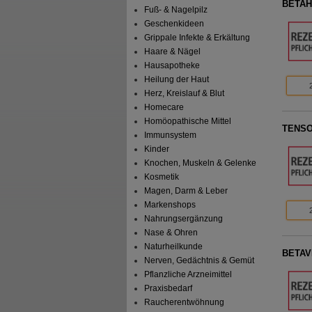
BETAH
Fuß- & Nagelpilz
Geschenkideen
Grippale Infekte & Erkältung
Haare & Nägel
Hausapotheke
Heilung der Haut
Herz, Kreislauf & Blut
Homecare
Homöopathische Mittel
TENSOF
Immunsystem
Kinder
Knochen, Muskeln & Gelenke
Kosmetik
Magen, Darm & Leber
Markenshops
Nahrungsergänzung
Nase & Ohren
Naturheilkunde
BETAVE
Nerven, Gedächtnis & Gemüt
Pflanzliche Arzneimittel
Praxisbedarf
Raucherentwöhnung