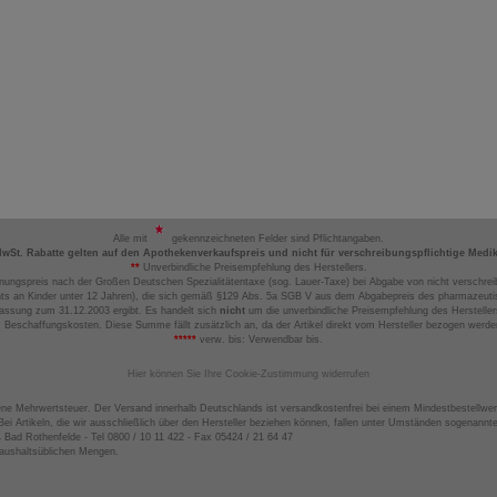
Alle mit
gekennzeichneten Felder sind Pflichtangaben.
MwSt. Rabatte gelten auf den Apothekenverkaufspreis und nicht für verschreibungspflichtige Medi
**
Unverbindliche Preisempfehlung des Herstellers.
nungspreis nach der Großen Deutschen Spezialitätentaxe (sog. Lauer-Taxe) bei Abgabe von nicht verschrei
ts an Kinder unter 12 Jahren), die sich gemäß §129 Abs. 5a SGB V aus dem Abgabepreis des pharmazeutis
assung zum 31.12.2003 ergibt. Es handelt sich
nicht
um die unverbindliche Preisempfehlung des Hersteller
 Beschaffungskosten. Diese Summe fällt zusätzlich an, da der Artikel direkt vom Hersteller bezogen werd
*****
verw. bis: Verwendbar bis.
Hier können Sie Ihre Cookie-Zustimmung widerrufen
ene Mehrwertsteuer. Der Versand innerhalb Deutschlands ist versandkostenfrei bei einem Mindestbestellwer
ei Artikeln, die wir ausschließlich über den Hersteller beziehen können, fallen unter Umständen sogenann
4 Bad Rothenfelde - Tel 0800 / 10 11 422 - Fax 05424 / 21 64 47
haushaltsüblichen Mengen.