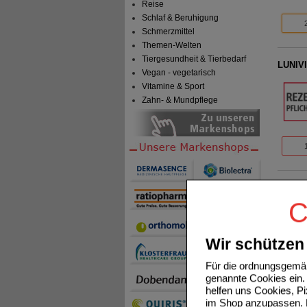
Reise
Schlaf & Beruhigung
Schmerzmittel
Themen-Welten
Tiergesundheit & Tierbedarf
LUNIVI
Vegan - vegetarisch
Vitamine & Sport
Zahn- & Mundpflege
LUNIVI
C
Wir schützen 
Für die ordnungsgemäß
genannte Cookies ein. 
helfen uns Cookies, P
im Shop anzupassen. D