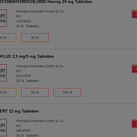
ISTINDIHYDROCHLORID Hennig 24 mg Tabletten
Hennig Arzneimittel GmbH & Co.
KG
15415818
20
St
Tabletten
20 St
50 St
LUX 2,5 mg/5 mg Tabletten
Hennig Arzneimittel GmbH & Co.
KG
03127942
20
St
Tabletten
20 St
50 St
100 St
RT 12 mg Tabletten
Hennig Arzneimittel GmbH & Co.
KG
08538087
20
St
Tabletten