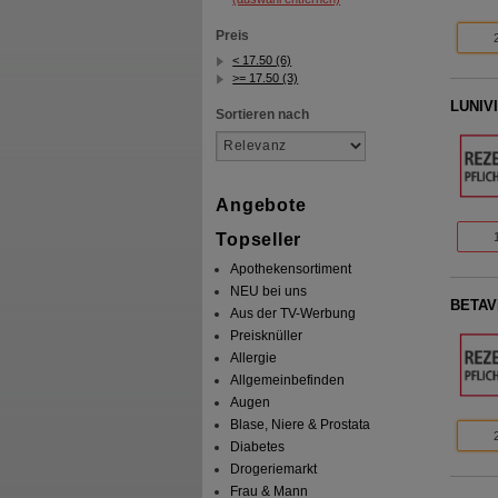
Preis
< 17.50 (6)
>= 17.50 (3)
LUNIVI
Sortieren nach
Angebote
Topseller
Apothekensortiment
NEU bei uns
BETAVE
Aus der TV-Werbung
Preisknüller
Allergie
Allgemeinbefinden
Augen
Blase, Niere & Prostata
Diabetes
Drogeriemarkt
Frau & Mann