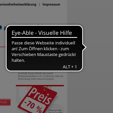
rrierefreiheitserklärung
Impressum
Seite drucken
0800-10 11 422
gebührenfreie Rufnummer
Versandkostenfrei
innerhalb Deutschlands bei einem
Mindestbestellwert von 13,99 Euro oder bei
Einsendung eines Kassenrezeptes
Details