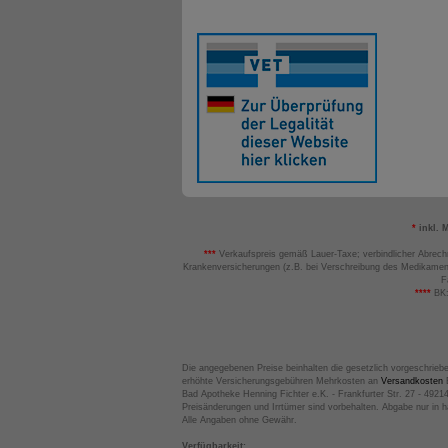
*
inkl. 
***
Verkaufspreis gemäß Lauer-Taxe; verbindlicher Abrech
Krankenversicherungen (z.B. bei Verschreibung des Medikamen
F
****
BK:
Die angegebenen Preise beinhalten die gesetzlich vorgeschrieb
erhöhte Versicherungsgebühren Mehrkosten an
Versandkosten
B
Bad Apotheke Henning Fichter e.K. - Frankfurter Str. 27 - 4921
Preisänderungen und Irrtümer sind vorbehalten. Abgabe nur in 
Alle Angaben ohne Gewähr.
Verfügbarkeit: