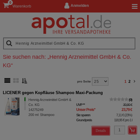
0
Anmelden
Warenkorb
Sie suchen nach:
„
Hennig Arzneimittel GmbH & Co.
KG
“
1
2
pro Seite
LICENER gegen Kopfläuse Shampoo Maxi-Packung
Hennig Arzneimittel GmbH &
0
Co. KG
UVP
**
30,90 €
Unser Preis
*
23,79 €
14275249
200
ml
Shampoo
Sie sparen
7,11 €
(
23%
)
Grundpreis
118,95 €
pro 1 l
Details