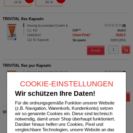
14 St
56 St
TRIVITAL flex Kapseln
Hennig Arzneimittel GmbH &
0
Co. KG
UVP
**
49,90 €
Unser Preis
*
39,92 €
18492647
112
St
Kapseln
Sie sparen
9,98 €
(
20%
)
Details
TRIVITAL flex pur Kapseln
Hennig Arzneimittel GmbH &
0
Co. KG
UVP
**
39,90 €
COOKIE-EINSTELLUNGEN
Unser Preis
*
31,92 €
18897019
56
St
Kapseln
Sie sparen
7,98 €
(
20%
)
Wir schützen Ihre Daten!
Details
Für die ordnungsgemäße Funktion unserer Website
(z.B. Navigation, Warenkorb, Kundenkonto) setzen
VITICKS Schutz vor Mücken u.Zecken Nachfüllflasche
wir so genannte Cookies ein. Diese sind technisch
notwendig, damit unser Shop überhaupt funktioniert.
Hennig Arzneimittel GmbH &
0
Darüber hinaus helfen uns Cookies, Pixel und
Co. KG
UVP
**
59,51 €
Unser Preis
*
42,99 €
11102436
vergleichbare Technologien, unsere Website an das