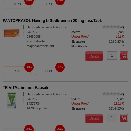
20%
19%
10 St
30 St
PANTOPRAZOL Hennig b.Sodbrennen 20 mg msr.Tabl.
Hennig Arzneimittel GmbH &
0
Co. KG
AVP
***
6,40 €
Unser Preis
*
5,12 €
08439965
7
St
Tabletten,
Sie sparen
1,28 €
(
20%
)
magensaftresistent
Max. Abgabe:
2
Details
20%
37%
7 St
14 St
TRIVITAL immun Kapseln
Hennig Arzneimittel GmbH &
0
Co. KG
UVP
**
14,90 €
Unser Preis
*
11,19 €
14371734
14
St
Kapseln
Sie sparen
3,71 €
(
25%
)
Details
25%
20%