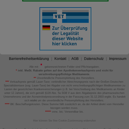
Barrierefreiheitserklärung
Kontakt
AGB
Datenschutz
Impressum
Alle mit
gekennzeichneten Felder sind Pflichtangaben.
*
inkl. MwSt. Rabatte gelten auf den Apothekenverkaufspreis und nicht für
verschreibungspflichtige Medikamente.
**
Unverbindliche Preisempfehlung des Herstellers.
***
Verkaufspreis gemäß Lauer-Taxe; verbindlicher Abrechnungspreis nach der Großen Deutschen
Spezialitätentaxe (sog. Lauer-Taxe) bei Abgabe von nicht verschreibungspflichtigen Medikamenten zu
Lasten der gesetzlichen Krankenversicherungen (z.B. bei Verschreibung des Medikaments an Kinder
unter 12 Jahren), die sich gemäß §129 Abs. 5a SGB V aus dem Abgabepreis des pharmazeutischen
Unternehmens und der Arzneimittelpreisverordnung in der Fassung zum 31.12.2003 ergibt. Es handelt
sich
nicht
um die unverbindliche Preisempfehlung des Herstellers.
****
BK: Beschaffungskosten. Diese Summe fällt zusätzlich an, da der Artikel direkt vom Hersteller
bezogen werden muss.
*****
verw. bis: Verwendbar bis.
Hier können Sie Ihre Cookie-Zustimmung widerrufen