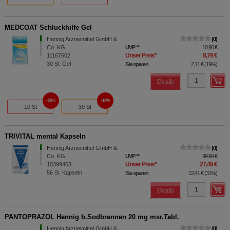
MEDCOAT Schluckhilfe Gel
Hennig Arzneimittel GmbH &
0
Co. KG
UVP
**
10,90 €
Unser Preis
*
8,79 €
11167602
30
St
Gel
Sie sparen
2,11 €
(
19%
)
Details
20%
19%
10 St
30 St
TRIVITAL mental Kapseln
Hennig Arzneimittel GmbH &
0
Co. KG
UVP
**
39,90 €
Unser Preis
*
27,49 €
10399463
56
St
Kapseln
Sie sparen
12,41 €
(
31%
)
Details
PANTOPRAZOL Hennig b.Sodbrennen 20 mg msr.Tabl.
Hennig Arzneimittel GmbH &
0