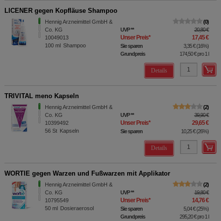
LICENER gegen Kopfläuse Shampoo
Hennig Arzneimittel GmbH &
0
Co. KG
UVP
**
20,80 €
Unser Preis
*
17,45 €
10049013
100
ml
Shampoo
Sie sparen
3,35 €
(
16%
)
Grundpreis
174,50 €
pro 1 l
Details
TRIVITAL meno Kapseln
Hennig Arzneimittel GmbH &
2
Co. KG
UVP
**
39,90 €
Unser Preis
*
29,65 €
10399492
56
St
Kapseln
Sie sparen
10,25 €
(
26%
)
Details
WORTIE gegen Warzen und Fußwarzen mit Applikator
Hennig Arzneimittel GmbH &
2
Co. KG
UVP
**
19,80 €
Unser Preis
*
14,76 €
10795549
50
ml
Dosieraerosol
Sie sparen
5,04 €
(
25%
)
Grundpreis
295,20 €
pro 1 l