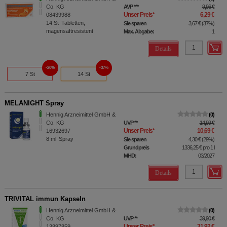
Co. KG
AVP
***
9,96 €
Unser Preis
*
6,29 €
08439988
14
St
Tabletten,
Sie sparen
3,67 €
(
37%
)
magensaftresistent
Max. Abgabe:
1
Details
20%
37%
7 St
14 St
MELANIGHT Spray
Hennig Arzneimittel GmbH &
0
Co. KG
UVP
**
14,99 €
Unser Preis
*
10,69 €
16932697
8
ml
Spray
Sie sparen
4,30 €
(
29%
)
Grundpreis
1336,25 €
pro 1 l
MHD:
03/2027
Details
TRIVITAL immun Kapseln
Hennig Arzneimittel GmbH &
0
Co. KG
UVP
**
39,90 €
Unser Preis
*
31,92 €
13897859