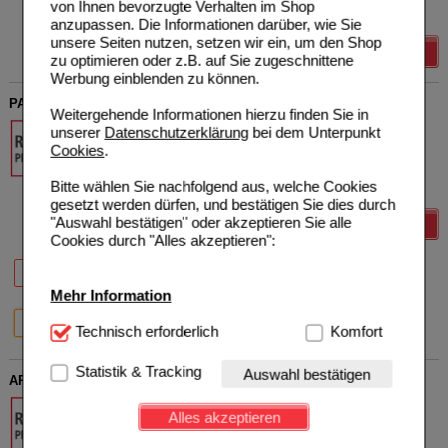
1000
ml
Flaschen
Sie sparen
16,52 €
(
28%
)
von Ihnen bevorzugte Verhalten im Shop
Biozide!
Grundpreis
42,99 €
pro 1 l
anzupassen. Die Informationen darüber, wie Sie
unsere Seiten nutzen, setzen wir ein, um den Shop
Details
zu optimieren oder z.B. auf Sie zugeschnittene
Werbung einblenden zu können.
PANTOPRAZOL Hennig 20 mg magensaftres.Tabletten
Weitergehende Informationen hierzu finden Sie in
Hennig Arzneimittel GmbH &
unserer
Datenschutzerklärung
bei dem Unterpunkt
Co. KG
Cookies
.
08877010
90
St
Tabletten,
Bitte wählen Sie nachfolgend aus, welche Cookies
magensaftresistent
gesetzt werden dürfen, und bestätigen Sie dies durch
"Auswahl bestätigen" oder akzeptieren Sie alle
Details
Cookies durch "Alles akzeptieren":
15 St
30 St
60 St
Mehr Information
90 St
100 St
Technisch Notwendig:
Technisch erforderlich
Hierbei handelt es sich um
Komfort
Cookies, die für die Grundfunktionen unserer
Website notwendig sind (z.B. Navigation, Warenkorb,
Statistik & Tracking
Auswahl bestätigen
ARLEVERT 20 mg/40 mg Tabletten
Kundenkonto), weshalb auf diese nicht verzichtet
werden kann.
Hennig Arzneimittel GmbH &
Alles akzeptieren
Co. KG
08877932
Komfort:
Diese Cookies werden genutzt um das