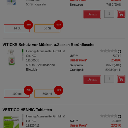
56
St
Kapseln
Sie sparen
7,98 €
(
20%
)
Details
25%
20%
14 St
56 St
VITICKS Schutz vor Mücken u.Zecken Sprühflasche
Hennig Arzneimittel GmbH &
0
Co. KG
UVP
**
33,71 €
Unser Preis
*
25,09 €
11100555
500
ml
Sprühflasche
Sie sparen
8,62 €
(
26%
)
Biozide!
Grundpreis
50,18 €
pro 1 l
Details
20%
26%
100 ml
500 ml
VERTIGO HENNIG Tabletten
Hennig Arzneimittel GmbH &
0
Co. KG
AVP
***
31,98 €
Unser Preis
*
23,24 €
19225411