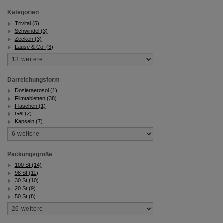
Kategorien
Trivital (5)
Schwindel (3)
Zecken (3)
Läuse & Co. (3)
Darreichungsform
Dosieraerosol (1)
Filmtabletten (38)
Flaschen (1)
Gel (2)
Kapseln (7)
Packungsgröße
100 St (14)
98 St (11)
30 St (10)
20 St (9)
50 St (8)