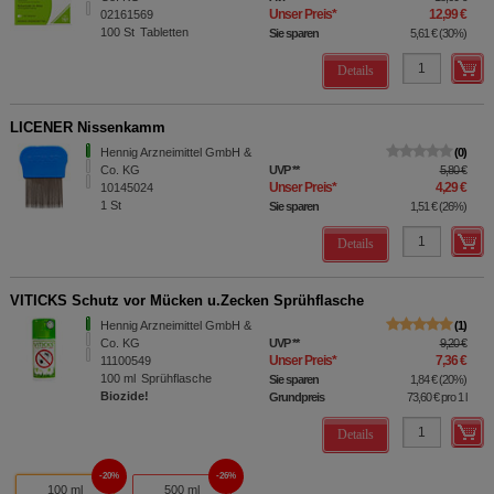
Unser Preis
*
12,99 €
02161569
100
St
Tabletten
Sie sparen
5,61 €
(
30%
)
Details
LICENER Nissenkamm
Hennig Arzneimittel GmbH &
0
Co. KG
UVP
**
5,80 €
Unser Preis
*
4,29 €
10145024
1
St
Sie sparen
1,51 €
(
26%
)
Details
VITICKS Schutz vor Mücken u.Zecken Sprühflasche
Hennig Arzneimittel GmbH &
1
Co. KG
UVP
**
9,20 €
Unser Preis
*
7,36 €
11100549
100
ml
Sprühflasche
Sie sparen
1,84 €
(
20%
)
Biozide!
Grundpreis
73,60 €
pro 1 l
Details
20%
26%
100 ml
500 ml