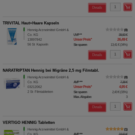
Details
TRIVITAL Haut+Haare Kapseln
Hennig Arzneimittel GmbH &
0
Co. KG
UVP
**
39,90 €
Unser Preis
*
26,49 €
13897842
56
St
Kapseln
Sie sparen
13,41 €
(
34%
)
Details
NARATRIPTAN Hennig bei Migräne 2,5 mg Filmtabl.
Hennig Arzneimittel GmbH &
0
Co. KG
AVP
***
7,38 €
Unser Preis
*
4,95 €
03212062
2
St
Filmtabletten
Sie sparen
2,43 €
(
33%
)
Max. Abgabe:
3
Details
VERTIGO HENNIG Tabletten
Hennig Arzneimittel GmbH &
1
Co. KG
AVP
***
18,60 €