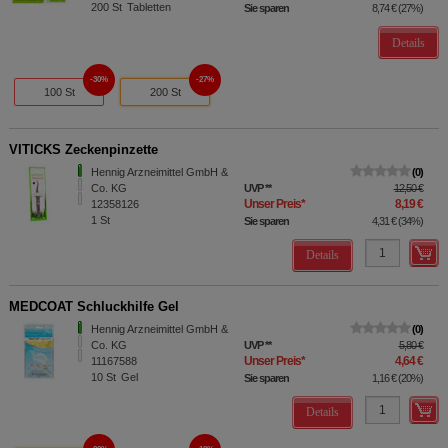
200
St
Tabletten
Sie sparen
8,74 €
(
27%
)
Details
30%
27%
100 St
200 St
VITICKS Zeckenpinzette
Hennig Arzneimittel GmbH &
0
Co. KG
UVP
**
12,50 €
Unser Preis
*
8,19 €
12358126
1
St
Sie sparen
4,31 €
(
34%
)
Details
MEDCOAT Schluckhilfe Gel
Hennig Arzneimittel GmbH &
0
Co. KG
UVP
**
5,80 €
Unser Preis
*
4,64 €
11167588
10
St
Gel
Sie sparen
1,16 €
(
20%
)
Details