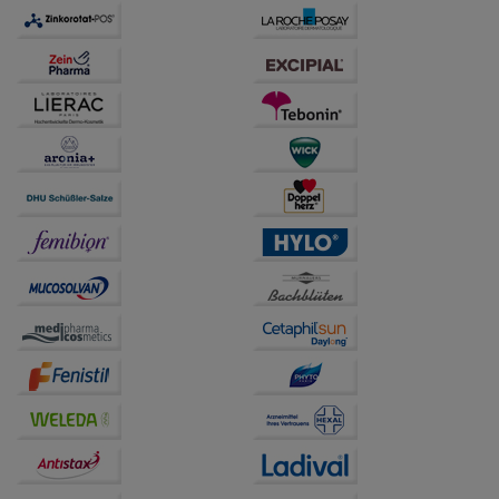
auch auf Ihre Bedürfnisse zugeschrittene Inhalte
anzuzeigen und unser Partnerprogramm zu
betreiben.
Statistik & Tracking:
Hierüber lassen sich
Informationen über die Art und Weise der Nutzung
unserer Website sammeln, mit deren Hilfe wir unsere
Website weiter für Sie optimieren können, den Inhalt
auf unserer Website aber auch die Werbung auf
Drittseiten möglichst relevant für Sie zu gestalten.
Bitte beachten Sie, dass Daten hierfür teilweise an
Dritte wie z.B. Google oder soziale Medien
übertragen werden.