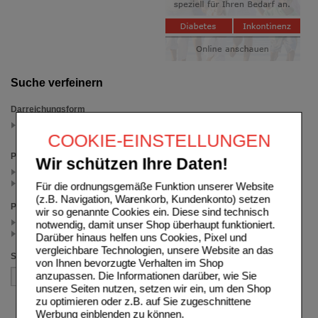
Suche verfeinern
Darreichungsform
Gel
(auswahl entfernen)
COOKIE-EINSTELLUNGEN
Packungsgröße
Wir schützen Ihre Daten!
30 St (1)
10 St (1)
Für die ordnungsgemäße Funktion unserer Website
(z.B. Navigation, Warenkorb, Kundenkonto) setzen
Preis
wir so genannte Cookies ein. Diese sind technisch
< 5.00 (1)
notwendig, damit unser Shop überhaupt funktioniert.
>= 5.00 (1)
Darüber hinaus helfen uns Cookies, Pixel und
vergleichbare Technologien, unsere Website an das
Sortieren nach
von Ihnen bevorzugte Verhalten im Shop
anzupassen. Die Informationen darüber, wie Sie
unsere Seiten nutzen, setzen wir ein, um den Shop
zu optimieren oder z.B. auf Sie zugeschnittene
Werbung einblenden zu können.