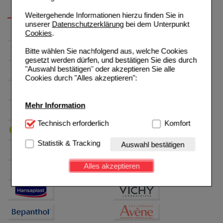
Weitergehende Informationen hierzu finden Sie in
unserer
Datenschutzerklärung
bei dem Unterpunkt
Cookies
.
Bitte wählen Sie nachfolgend aus, welche Cookies
gesetzt werden dürfen, und bestätigen Sie dies durch
"Auswahl bestätigen" oder akzeptieren Sie alle
Cookies durch "Alles akzeptieren":
Mehr Information
Technisch Notwendig:
Technisch erforderlich
Hierbei handelt es sich um
Komfort
Cookies, die für die Grundfunktionen unserer
Website notwendig sind (z.B. Navigation, Warenkorb,
Statistik & Tracking
Auswahl bestätigen
Kundenkonto), weshalb auf diese nicht verzichtet
werden kann.
Alles akzeptieren
Komfort:
Diese Cookies werden genutzt um das
Einkaufserlebnis noch ansprechender zu gestalten,
beispielsweise für die Wiedererkennung des
Besuchers oder unsere Seite an bevorzugte
Verhaltensweisen (z.B. Spracheinstellung)
anzupassen. Komfort-Cookies ermöglichen es uns