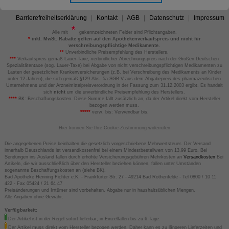
Barrierefreiheitserklärung
Kontakt
AGB
Datenschutz
Impressum
Alle mit
gekennzeichneten Felder sind Pflichtangaben.
*
inkl. MwSt. Rabatte gelten auf den Apothekenverkaufspreis und nicht für
verschreibungspflichtige Medikamente.
**
Unverbindliche Preisempfehlung des Herstellers.
***
Verkaufspreis gemäß Lauer-Taxe; verbindlicher Abrechnungspreis nach der Großen Deutschen
Spezialitätentaxe (sog. Lauer-Taxe) bei Abgabe von nicht verschreibungspflichtigen Medikamenten zu
Lasten der gesetzlichen Krankenversicherungen (z.B. bei Verschreibung des Medikaments an Kinder
unter 12 Jahren), die sich gemäß §129 Abs. 5a SGB V aus dem Abgabepreis des pharmazeutischen
Unternehmens und der Arzneimittelpreisverordnung in der Fassung zum 31.12.2003 ergibt. Es handelt
sich
nicht
um die unverbindliche Preisempfehlung des Herstellers.
****
BK: Beschaffungskosten. Diese Summe fällt zusätzlich an, da der Artikel direkt vom Hersteller
bezogen werden muss.
*****
verw. bis: Verwendbar bis.
Hier können Sie Ihre Cookie-Zustimmung widerrufen
Die angegebenen Preise beinhalten die gesetzlich vorgeschriebene Mehrwertsteuer. Der Versand
innerhalb Deutschlands ist versandkostenfrei bei einem Mindestbestellwert von 13,99 Euro. Bei
Sendungen ins Ausland fallen durch erhöhte Versicherungsgebühren Mehrkosten an
Versandkosten
Bei
Artikeln, die wir ausschließlich über den Hersteller beziehen können, fallen unter Umständen
sogenannte Beschaffungskosten an (siehe BK).
Bad Apotheke Henning Fichter e.K. - Frankfurter Str. 27 - 49214 Bad Rothenfelde - Tel 0800 / 10 11
422 - Fax 05424 / 21 64 47
Preisänderungen und Irrtümer sind vorbehalten. Abgabe nur in haushaltsüblichen Mengen.
Alle Angaben ohne Gewähr.
Verfügbarkeit:
Der Artikel ist in der Regel sofort lieferbar, in Einzelfällen bis zu 6 Tage.
Der Artikel muss direkt vom Hersteller bezogen werden. Daher kann es zu längeren Lieferzeiten und