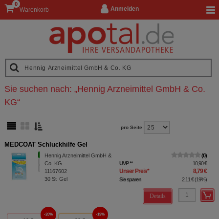
0
Anmelden
Warenkorb
Sie suchen nach:
„
Hennig Arzneimittel GmbH & Co.
KG
“
pro Seite
MEDCOAT Schluckhilfe Gel
Hennig Arzneimittel GmbH &
0
Co. KG
UVP
**
10,90 €
Unser Preis
*
8,79 €
11167602
30
St
Gel
Sie sparen
2,11 €
(
19%
)
Details
20%
19%