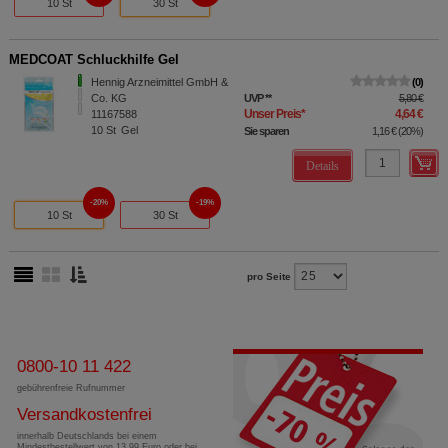
10 St
30 St
MEDCOAT Schluckhilfe Gel
Hennig Arzneimittel GmbH &
0
Co. KG
UVP
**
5,80 €
Unser Preis
*
4,64 €
11167588
10
St
Gel
Sie sparen
1,16 €
(
20%
)
Details
20%
19%
10 St
30 St
pro Seite
0800-10 11 422
gebührenfreie Rufnummer
Versandkostenfrei
innerhalb Deutschlands bei einem
Mindestbestellwert von 13,99 Euro oder bei