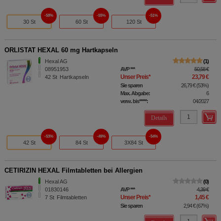
58%
55%
51%
30 St
60 St
120 St
ORLISTAT HEXAL 60 mg Hartkapseln
Hexal AG
1
08951953
AVP
***
50,58 €
Unser Preis
*
23,79 €
42
St
Hartkapseln
Sie sparen
26,79 €
(
53%
)
Max. Abgabe:
6
verw. bis*****:
04/2027
Details
53%
49%
54%
42 St
84 St
3X84 St
CETIRIZIN HEXAL Filmtabletten bei Allergien
Hexal AG
0
01830146
AVP
***
4,39 €
Unser Preis
*
1,45 €
7
St
Filmtabletten
Sie sparen
2,94 €
(
67%
)