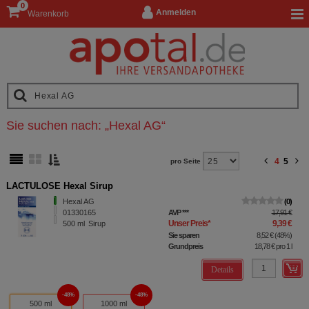
0
Anmelden
Warenkorb
Sie suchen nach:
„
Hexal AG
“
4
5
pro Seite
LACTULOSE Hexal Sirup
Hexal AG
0
01330165
AVP
***
17,91 €
Unser Preis
*
9,39 €
500
ml
Sirup
Sie sparen
8,52 €
(
48%
)
Grundpreis
18,78 €
pro 1 l
Details
48%
48%
500 ml
1000 ml