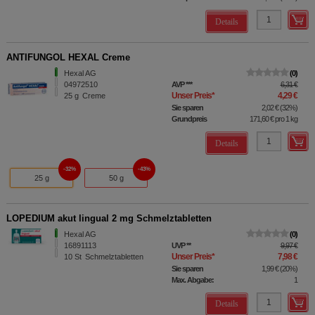
Details
ANTIFUNGOL HEXAL Creme
Hexal AG
0
04972510
AVP
***
6,31 €
Unser Preis
*
4,29 €
25
g
Creme
Sie sparen
2,02 €
(
32%
)
Grundpreis
171,60 €
pro 1 kg
Details
32%
43%
25 g
50 g
LOPEDIUM akut lingual 2 mg Schmelztabletten
Hexal AG
0
16891113
UVP
**
9,97 €
Unser Preis
*
7,98 €
10
St
Schmelztabletten
Sie sparen
1,99 €
(
20%
)
Max. Abgabe:
1
Details