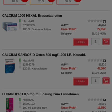
10 St
20 St
50 St
CALCIUM 1000 HEXAL Brausetabletten
Hexal AG
0
07383955
AVP
***
45,86 €
Unser Preis
*
27,45 €
100
St
Brausetabletten
Sie sparen
18,41 €
(
40%
)
Details
CALCIUM SANDOZ D Osteo 500 mg/1.000 I.E. Kautabl.
Hexal AG
0
11586279
AVP
***
59,50 €
Unser Preis
*
47,60 €
120
St
Kautabletten
Sie sparen
11,90 €
(
20%
)
Details
LORANOPRO 0,5 mg/ml Lösung zum Einnehmen
Hexal AG
0
16790122
AVP
***
23,06 €
Unser Preis
*
11,55 €
100
ml
Lösung zum
Einnehmen
Sie sparen
11,51 €
(
50%
)