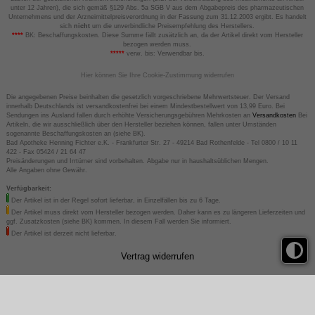
unter 12 Jahren), die sich gemäß §129 Abs. 5a SGB V aus dem Abgabepreis des pharmazeutischen
Unternehmens und der Arzneimittelpreisverordnung in der Fassung zum 31.12.2003 ergibt. Es handelt
sich
nicht
um die unverbindliche Preisempfehlung des Herstellers.
****
BK: Beschaffungskosten. Diese Summe fällt zusätzlich an, da der Artikel direkt vom Hersteller
bezogen werden muss.
*****
verw. bis: Verwendbar bis.
Hier können Sie Ihre Cookie-Zustimmung widerrufen
Die angegebenen Preise beinhalten die gesetzlich vorgeschriebene Mehrwertsteuer. Der Versand
innerhalb Deutschlands ist versandkostenfrei bei einem Mindestbestellwert von 13,99 Euro. Bei
Sendungen ins Ausland fallen durch erhöhte Versicherungsgebühren Mehrkosten an
Versandkosten
Bei
Artikeln, die wir ausschließlich über den Hersteller beziehen können, fallen unter Umständen
sogenannte Beschaffungskosten an (siehe BK).
Bad Apotheke Henning Fichter e.K. - Frankfurter Str. 27 - 49214 Bad Rothenfelde - Tel 0800 / 10 11
422 - Fax 05424 / 21 64 47
Preisänderungen und Irrtümer sind vorbehalten. Abgabe nur in haushaltsüblichen Mengen.
Alle Angaben ohne Gewähr.
Verfügbarkeit:
Der Artikel ist in der Regel sofort lieferbar, in Einzelfällen bis zu 6 Tage.
Der Artikel muss direkt vom Hersteller bezogen werden. Daher kann es zu längeren Lieferzeiten und
ggf. Zusatzkosten (siehe BK) kommen. In diesem Fall werden Sie informiert.
Der Artikel ist derzeit nicht lieferbar.
Vertrag widerrufen