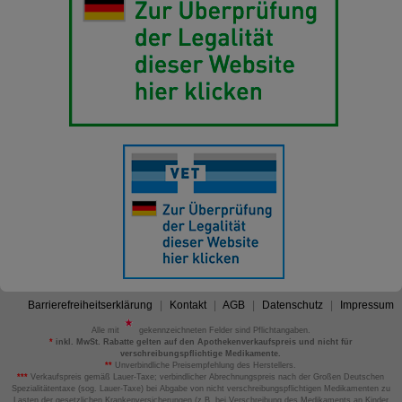
Barrierefreiheitserklärung
Kontakt
AGB
Datenschutz
Impressum
Alle mit
gekennzeichneten Felder sind Pflichtangaben.
*
inkl. MwSt. Rabatte gelten auf den Apothekenverkaufspreis und nicht für
verschreibungspflichtige Medikamente.
**
Unverbindliche Preisempfehlung des Herstellers.
***
Verkaufspreis gemäß Lauer-Taxe; verbindlicher Abrechnungspreis nach der Großen Deutschen
Spezialitätentaxe (sog. Lauer-Taxe) bei Abgabe von nicht verschreibungspflichtigen Medikamenten zu
Lasten der gesetzlichen Krankenversicherungen (z.B. bei Verschreibung des Medikaments an Kinder