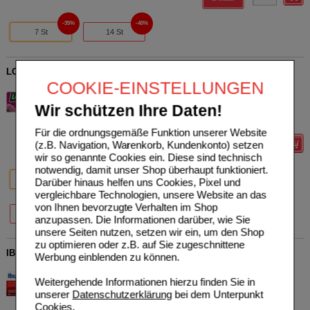
35%
40%
7 St
14 St
LORANOPRO 5 mg Filmtabletten
COOKIE-EINSTELLUNGEN
Hexal AG
0
13917734
UVP
**
5,65 €
Wir schützen Ihre Daten!
Unser Preis
*
2,85 €
6
St
Filmtabletten
Sie sparen
2,80 €
(
50%
)
Für die ordnungsgemäße Funktion unserer Website
(z.B. Navigation, Warenkorb, Kundenkonto) setzen
Details
wir so genannte Cookies ein. Diese sind technisch
notwendig, damit unser Shop überhaupt funktioniert.
50%
49%
47%
6 St
18 St
50 St
Darüber hinaus helfen uns Cookies, Pixel und
vergleichbare Technologien, unsere Website an das
von Ihnen bevorzugte Verhalten im Shop
45%
100 St
anzupassen. Die Informationen darüber, wie Sie
unsere Seiten nutzen, setzen wir ein, um den Shop
zu optimieren oder z.B. auf Sie zugeschnittene
IBUHEXAL plus Paracetamol 200 mg/500 mg Filmtabl.
Werbung einblenden zu können.
Hexal AG
0
18334428
AVP
***
4,80 €
Weitergehende Informationen hierzu finden Sie in
Unser Preis
*
1,44 €
10
St
Filmtabletten
unserer
Datenschutzerklärung
bei dem Unterpunkt
Sie sparen
3,36 €
(
70%
)
Cookies
.