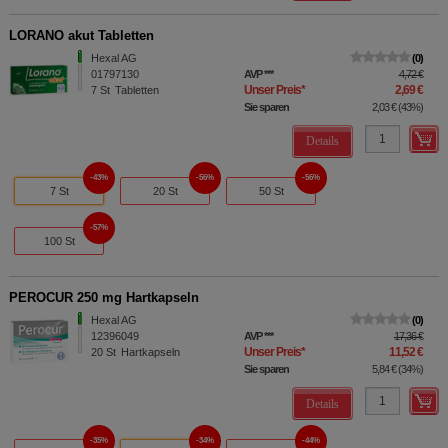
LORANO akut Tabletten
Hexal AG
0
01797130
AVP
***
4,72 €
Unser Preis
*
2,69 €
7
St
Tabletten
Sie sparen
2,03 €
(
43%
)
Details
43%
56%
56%
7 St
20 St
50 St
57%
100 St
PEROCUR 250 mg Hartkapseln
Hexal AG
0
12396049
AVP
***
17,36 €
Unser Preis
*
11,52 €
20
St
Hartkapseln
Sie sparen
5,84 €
(
34%
)
Details
35%
34%
44%