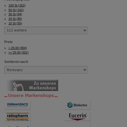
100 St (262)
50 St (161)
30 St (94)
20 St (85)
10 St (55)
Preis
< 25.00 (654)
>= 25.00 (501)
Sortieren nach