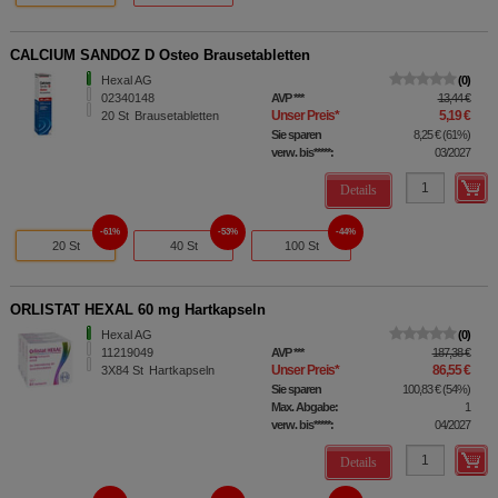
CALCIUM SANDOZ D Osteo Brausetabletten
Hexal AG
0
02340148
AVP
***
13,44 €
Unser Preis
*
5,19 €
20
St
Brausetabletten
Sie sparen
8,25 €
(
61%
)
verw. bis*****:
03/2027
Details
61%
53%
44%
20 St
40 St
100 St
ORLISTAT HEXAL 60 mg Hartkapseln
Hexal AG
0
11219049
AVP
***
187,38 €
Unser Preis
*
86,55 €
3X84
St
Hartkapseln
Sie sparen
100,83 €
(
54%
)
Max. Abgabe:
1
verw. bis*****:
04/2027
Details