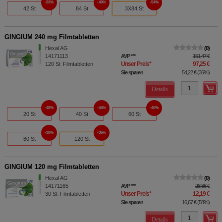
53%
49%
54%
42 St
84 St
3X84 St
GINGIUM 240 mg Filmtabletten
Hexal AG
0
14171113
AVP
***
151,47 €
Unser Preis
*
97,25 €
120
St
Filmtabletten
Sie sparen
54,22 €
(
36%
)
Details
48%
44%
40%
20 St
40 St
60 St
38%
36%
80 St
120 St
GINGIUM 120 mg Filmtabletten
Hexal AG
0
14171165
AVP
***
28,86 €
Unser Preis
*
12,19 €
30
St
Filmtabletten
Sie sparen
16,67 €
(
58%
)
Details