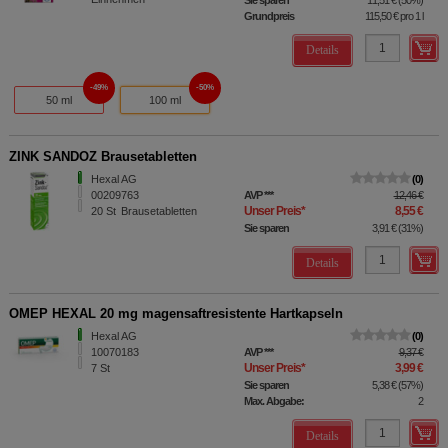
Grundpreis
115,50 €
pro 1 l
Details
49%
50%
50 ml
100 ml
ZINK SANDOZ Brausetabletten
Hexal AG
0
00209763
AVP
***
12,46 €
Unser Preis
*
8,55 €
20
St
Brausetabletten
Sie sparen
3,91 €
(
31%
)
Details
OMEP HEXAL 20 mg magensaftresistente Hartkapseln
Hexal AG
0
10070183
AVP
***
9,37 €
Unser Preis
*
3,99 €
7
St
Sie sparen
5,38 €
(
57%
)
Max. Abgabe:
2
Details