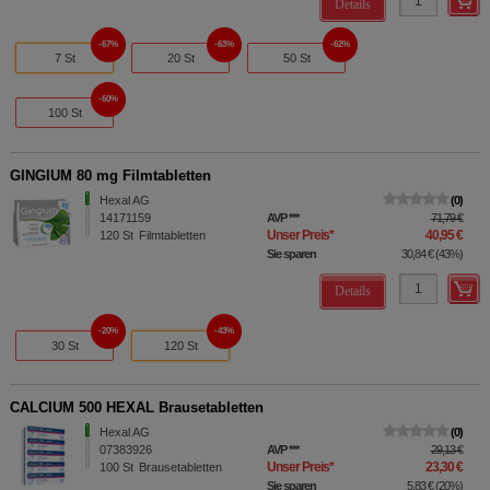
Details
67%
63%
62%
7 St
20 St
50 St
60%
100 St
GINGIUM 80 mg Filmtabletten
Hexal AG
0
14171159
AVP
***
71,79 €
Unser Preis
*
40,95 €
120
St
Filmtabletten
Sie sparen
30,84 €
(
43%
)
Details
20%
43%
30 St
120 St
CALCIUM 500 HEXAL Brausetabletten
Hexal AG
0
07383926
AVP
***
29,13 €
Unser Preis
*
23,30 €
100
St
Brausetabletten
Sie sparen
5,83 €
(
20%
)