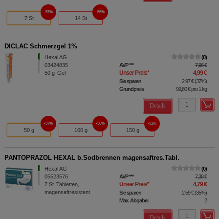
57%
55%
7 St
14 St
DICLAC Schmerzgel 1%
Hexal AG
0
03424835
AVP
***
7,96 €
Unser Preis
*
4,99 €
50
g
Gel
Sie sparen
2,97 €
(
37%
)
Grundpreis
99,80 €
pro 1 kg
Details
37%
56%
51%
50 g
100 g
150 g
PANTOPRAZOL HEXAL b.Sodbrennen magensaftres.Tabl.
Hexal AG
0
05523576
AVP
***
7,38 €
Unser Preis
*
4,79 €
7
St
Tabletten,
magensaftresistent
Sie sparen
2,59 €
(
35%
)
Max. Abgabe:
2
Details