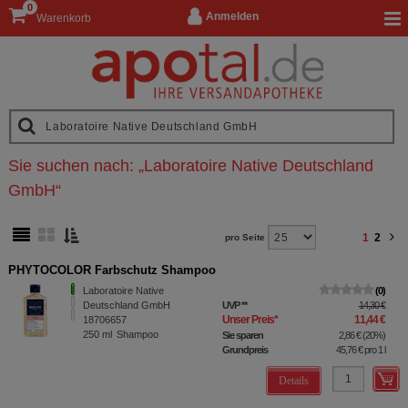
0
Anmelden
Warenkorb
Sie suchen nach:
„
Laboratoire Native Deutschland
GmbH
“
1
2
pro Seite
PHYTOCOLOR Farbschutz Shampoo
Laboratoire Native
0
Deutschland GmbH
UVP
**
14,30 €
Unser Preis
*
11,44 €
18706657
250
ml
Shampoo
Sie sparen
2,86 €
(
20%
)
Grundpreis
45,76 €
pro 1 l
Details