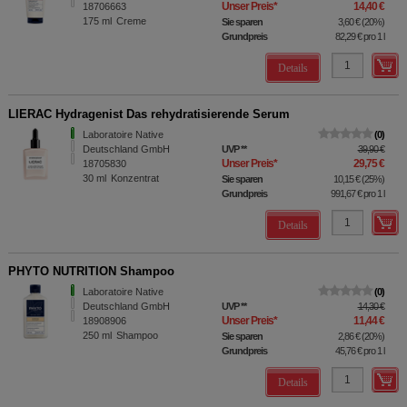
Unser Preis
*
14,40 €
18706663
175
ml
Creme
Sie sparen
3,60 €
(
20%
)
Grundpreis
82,29 €
pro 1 l
Details
LIERAC Hydragenist Das rehydratisierende Serum
Laboratoire Native
0
Deutschland GmbH
UVP
**
39,90 €
Unser Preis
*
29,75 €
18705830
30
ml
Konzentrat
Sie sparen
10,15 €
(
25%
)
Grundpreis
991,67 €
pro 1 l
Details
PHYTO NUTRITION Shampoo
Laboratoire Native
0
Deutschland GmbH
UVP
**
14,30 €
Unser Preis
*
11,44 €
18908906
250
ml
Shampoo
Sie sparen
2,86 €
(
20%
)
Grundpreis
45,76 €
pro 1 l
Details