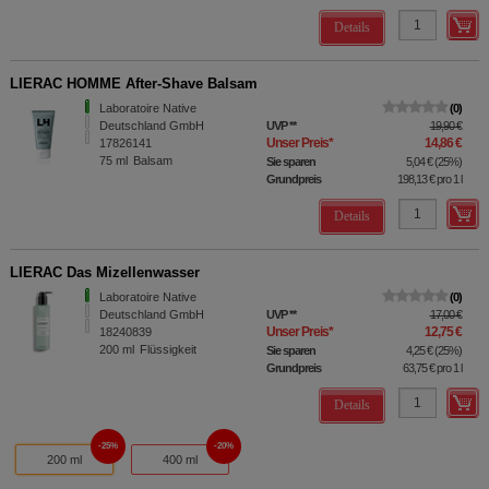
Details
LIERAC HOMME After-Shave Balsam
Laboratoire Native
0
Deutschland GmbH
UVP
**
19,90 €
Unser Preis
*
14,86 €
17826141
75
ml
Balsam
Sie sparen
5,04 €
(
25%
)
Grundpreis
198,13 €
pro 1 l
Details
LIERAC Das Mizellenwasser
Laboratoire Native
0
Deutschland GmbH
UVP
**
17,00 €
Unser Preis
*
12,75 €
18240839
200
ml
Flüssigkeit
Sie sparen
4,25 €
(
25%
)
Grundpreis
63,75 €
pro 1 l
Details
25%
20%
200 ml
400 ml