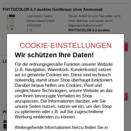
PHYTOCOLOR 6.3 dunkles Goldbraun ohne Ammoniak
Laboratoire Native
Dieser Artikel ist vom Hersteller nicht
Deutschland GmbH
mehr lieferbar und wurde durch
14410204
folgenden Artikel ersetzt:
1
St
PHYTOCOLOR 6.3 dunkles
Goldbraun 18428052
.
COOKIE-EINSTELLUNGEN
Nachfolger mit PZN 18428052
Wir schützen Ihre Daten!
LIERAC LIFT INTEGRAL Serum
Für die ordnungsgemäße Funktion unserer Website
Laboratoire Native
0
(z.B. Navigation, Warenkorb, Kundenkonto) setzen
Deutschland GmbH
UVP
**
57,00 €
wir so genannte Cookies ein. Diese sind technisch
Unser Preis
*
45,60 €
18240762
notwendig, damit unser Shop überhaupt funktioniert.
30
ml
Konzentrat
Sie sparen
11,40 €
(
20%
)
Darüber hinaus helfen uns Cookies, Pixel und
Grundpreis
1520,00 €
pro 1 l
vergleichbare Technologien, unsere Website an das
von Ihnen bevorzugte Verhalten im Shop
Details
anzupassen. Die Informationen darüber, wie Sie
unsere Seiten nutzen, setzen wir ein, um den Shop
zu optimieren oder z.B. auf Sie zugeschnittene
PHYTOSILVER Farbkorrektur Maske
Werbung einblenden zu können.
Laboratoire Native
0
Deutschland GmbH
UVP
**
28,00 €
Weitergehende Informationen hierzu finden Sie in
Unser Preis
*
22,40 €
18706700