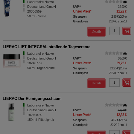
Laboratoire Native
0
Deutschland GmbH
UVP
**
14,90 €
Unser Preis
*
11,92 €
20366559
50
ml
Creme
Sie sparen
2,98 €
(
20%
)
Grundpreis
238,40 €
pro 1 l
Details
LIERAC LIFT INTEGRAL straffende Tagescreme
Laboratoire Native
0
Deutschland GmbH
UVP
**
53,00 €
Unser Preis
*
39,75 €
18240779
50
ml
Tagescreme
Sie sparen
13,25 €
(
25%
)
Grundpreis
795,00 €
pro 1 l
Details
LIERAC Der Reinigungsschaum
Laboratoire Native
0
Deutschland GmbH
UVP
**
17,00 €
Unser Preis
*
12,33 €
18240874
150
ml
Flüssigkeit
Sie sparen
4,67 €
(
27%
)
Grundpreis
82,20 €
pro 1 l