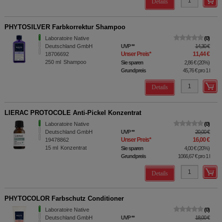
Details
PHYTOSILVER Farbkorrektur Shampoo
Laboratoire Native
0
Deutschland GmbH
UVP
**
14,30 €
Unser Preis
*
11,44 €
18706692
250
ml
Shampoo
Sie sparen
2,86 €
(
20%
)
Grundpreis
45,76 €
pro 1 l
Details
LIERAC PROTOCOLE Anti-Pickel Konzentrat
Laboratoire Native
0
Deutschland GmbH
UVP
**
20,00 €
Unser Preis
*
16,00 €
19478862
15
ml
Konzentrat
Sie sparen
4,00 €
(
20%
)
Grundpreis
1066,67 €
pro 1 l
Details
PHYTOCOLOR Farbschutz Conditioner
Laboratoire Native
0
Deutschland GmbH
UVP
**
18,00 €