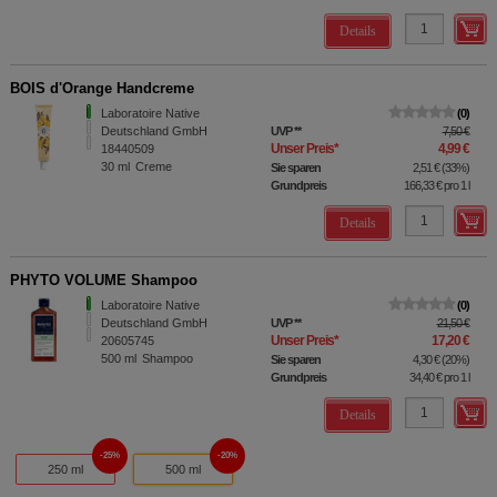
Details
BOIS d'Orange Handcreme
Laboratoire Native
0
Deutschland GmbH
UVP
**
7,50 €
Unser Preis
*
4,99 €
18440509
30
ml
Creme
Sie sparen
2,51 €
(
33%
)
Grundpreis
166,33 €
pro 1 l
Details
PHYTO VOLUME Shampoo
Laboratoire Native
0
Deutschland GmbH
UVP
**
21,50 €
Unser Preis
*
17,20 €
20605745
500
ml
Shampoo
Sie sparen
4,30 €
(
20%
)
Grundpreis
34,40 €
pro 1 l
Details
25%
20%
250 ml
500 ml