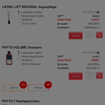
LIERAC LIFT INTEGRAL Augenpflege
Laboratoire Native
0
Deutschland GmbH
UVP
**
39,90 €
Unser Preis
*
31,92 €
18240791
15
ml
Creme
Sie sparen
7,98 €
(
20%
)
Grundpreis
2128,00 €
pro 1 l
Details
PHYTO VOLUME Shampoo
Laboratoire Native
0
Deutschland GmbH
UVP
**
14,30 €
Unser Preis
*
10,68 €
18786107
250
ml
Shampoo
Sie sparen
3,62 €
(
25%
)
Grundpreis
42,72 €
pro 1 l
Details
25%
20%
250 ml
500 ml
PHYTO 7 Haartagescreme