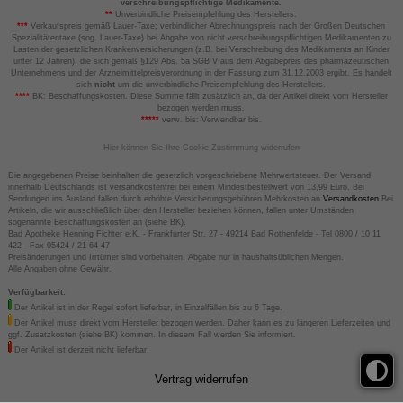
verschreibungspflichtige Medikamente.
**
Unverbindliche Preisempfehlung des Herstellers.
***
Verkaufspreis gemäß Lauer-Taxe; verbindlicher Abrechnungspreis nach der Großen Deutschen
Spezialitätentaxe (sog. Lauer-Taxe) bei Abgabe von nicht verschreibungspflichtigen Medikamenten zu
Lasten der gesetzlichen Krankenversicherungen (z.B. bei Verschreibung des Medikaments an Kinder
unter 12 Jahren), die sich gemäß §129 Abs. 5a SGB V aus dem Abgabepreis des pharmazeutischen
Unternehmens und der Arzneimittelpreisverordnung in der Fassung zum 31.12.2003 ergibt. Es handelt
sich
nicht
um die unverbindliche Preisempfehlung des Herstellers.
****
BK: Beschaffungskosten. Diese Summe fällt zusätzlich an, da der Artikel direkt vom Hersteller
bezogen werden muss.
*****
verw. bis: Verwendbar bis.
Hier können Sie Ihre Cookie-Zustimmung widerrufen
Die angegebenen Preise beinhalten die gesetzlich vorgeschriebene Mehrwertsteuer. Der Versand
innerhalb Deutschlands ist versandkostenfrei bei einem Mindestbestellwert von 13,99 Euro. Bei
Sendungen ins Ausland fallen durch erhöhte Versicherungsgebühren Mehrkosten an
Versandkosten
Bei
Artikeln, die wir ausschließlich über den Hersteller beziehen können, fallen unter Umständen
sogenannte Beschaffungskosten an (siehe BK).
Bad Apotheke Henning Fichter e.K. - Frankfurter Str. 27 - 49214 Bad Rothenfelde - Tel 0800 / 10 11
422 - Fax 05424 / 21 64 47
Preisänderungen und Irrtümer sind vorbehalten. Abgabe nur in haushaltsüblichen Mengen.
Alle Angaben ohne Gewähr.
Verfügbarkeit:
Der Artikel ist in der Regel sofort lieferbar, in Einzelfällen bis zu 6 Tage.
Der Artikel muss direkt vom Hersteller bezogen werden. Daher kann es zu längeren Lieferzeiten und
ggf. Zusatzkosten (siehe BK) kommen. In diesem Fall werden Sie informiert.
Der Artikel ist derzeit nicht lieferbar.
Vertrag widerrufen