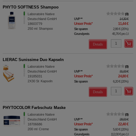
PHYTO SOFTNESS Shampoo
Laboratoire Native
0
Deutschland GmbH
UVP
**
14,30 €
Unser Preis
*
11,44 €
18603779
250
ml
Shampoo
Sie sparen
2,86 €
(
20%
)
Grundpreis
45,76 €
pro 1 l
Details
LIERAC Sunissime Duo Kapseln
Laboratoire Native
0
Deutschland GmbH
UVP
**
31,00 €
Unser Preis
*
24,80 €
19185031
2X30
St
Kapseln
Sie sparen
6,20 €
(
20%
)
Details
PHYTOCOLOR Farbschutz Maske
Laboratoire Native
0
Deutschland GmbH
UVP
**
28,00 €
Unser Preis
*
22,40 €
18706686
200
ml
Creme
Sie sparen
5,60 €
(
20%
)
Grundpreis
112,00 €
pro 1 l