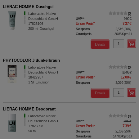
LIERAC HOMME Duschgel
Laboratoire Native
0
Deutschland GmbH
UVP
**
9,90 €
Unser Preis
*
7,37 €
17826106
200
ml
Duschgel
Sie sparen
2,53 €
(
26%
)
Grundpreis
36,85 €
pro 1 l
Details
PHYTOCOLOR 3 dunkelbraun
Laboratoire Native
0
Deutschland GmbH
UVP
**
15,00 €
Unser Preis
*
12,00 €
18427957
1
St
Emulsion
Sie sparen
3,00 €
(
20%
)
Details
LIERAC HOMME Deodorant
Laboratoire Native
0
Deutschland GmbH
UVP
**
9,90 €
Unser Preis
*
7,39 €
17826098
50
ml
Sie sparen
2,51 €
(
25%
)
Grundpreis
147,80 €
pro 1 l