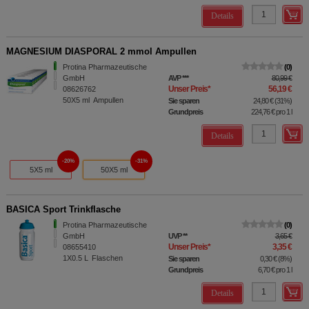
Details
MAGNESIUM DIASPORAL 2 mmol Ampullen
Protina Pharmazeutische
0
GmbH
AVP
***
80,99 €
Unser Preis
*
56,19 €
08626762
50X5
ml
Ampullen
Sie sparen
24,80 €
(
31%
)
Grundpreis
224,76 €
pro 1 l
Details
20%
31%
5X5 ml
50X5 ml
BASICA Sport Trinkflasche
Protina Pharmazeutische
0
GmbH
UVP
**
3,65 €
Unser Preis
*
3,35 €
08655410
1X0.5
L
Flaschen
Sie sparen
0,30 €
(
8%
)
Grundpreis
6,70 €
pro 1 l
Details