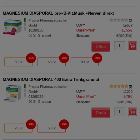
MAGNESIUM DIASPORAL pro+B-Vit.Musk.+Nerven direkt
Protina Pharmazeutische
0
GmbH
UVP
**
19,55 €
Unser Preis
*
13,55 €
18160135
30
St
Granulat
Sie sparen
6,00 €
(
31%
)
Details
31%
26%
30%
30 St
60 St
90 St
MAGNESIUM DIASPORAL 400 Extra Trinkgranulat
Protina Pharmazeutische
9
GmbH
UVP
**
12,20 €
Unser Preis
*
9,76 €
03268269
20
St
Granulat
Sie sparen
2,44 €
(
20%
)
Details
20%
26%
20 St
50 St