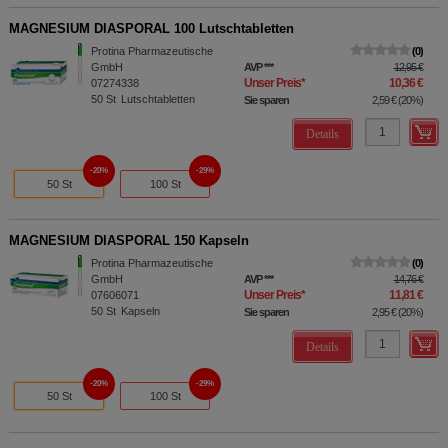
MAGNESIUM DIASPORAL 100 Lutschtabletten
Protina Pharmazeutische
0
GmbH
AVP
***
12,95 €
Unser Preis
*
10,36 €
07274338
50
St
Lutschtabletten
Sie sparen
2,59 €
(
20%
)
Details
20%
29%
50 St
100 St
MAGNESIUM DIASPORAL 150 Kapseln
Protina Pharmazeutische
0
GmbH
AVP
***
14,76 €
Unser Preis
*
11,81 €
07606071
50
St
Kapseln
Sie sparen
2,95 €
(
20%
)
Details
20%
29%
50 St
100 St