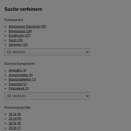
Suche verfeinern
Kategorien
Magnesium Diasporal (30)
Magnesium (28)
Ernährung (27)
Sport (25)
Senioren (24)
Darreichungsform
Ampullen (4)
Augentropfen (6)
Brausetabletten (1)
Flaschen (2)
Flüssigkeit (2)
Packungsgröße
30 St (9)
10 ml (9)
50 St (8)
20 St (7)