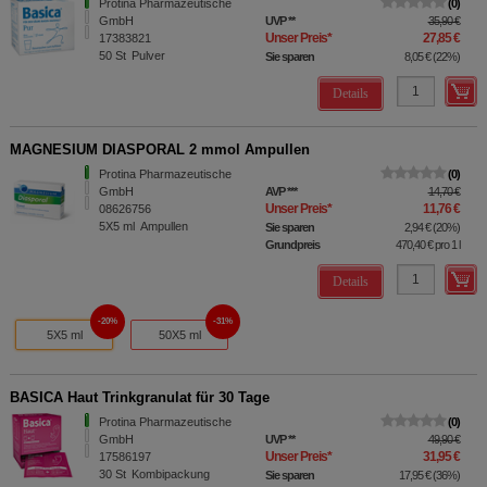
Protina Pharmazeutische
0
GmbH
UVP
**
35,90 €
Unser Preis
*
27,85 €
17383821
50
St
Pulver
Sie sparen
8,05 €
(
22%
)
Details
MAGNESIUM DIASPORAL 2 mmol Ampullen
Protina Pharmazeutische
0
GmbH
AVP
***
14,70 €
Unser Preis
*
11,76 €
08626756
5X5
ml
Ampullen
Sie sparen
2,94 €
(
20%
)
Grundpreis
470,40 €
pro 1 l
Details
20%
31%
5X5 ml
50X5 ml
BASICA Haut Trinkgranulat für 30 Tage
Protina Pharmazeutische
0
GmbH
UVP
**
49,90 €
Unser Preis
*
31,95 €
17586197
30
St
Kombipackung
Sie sparen
17,95 €
(
36%
)