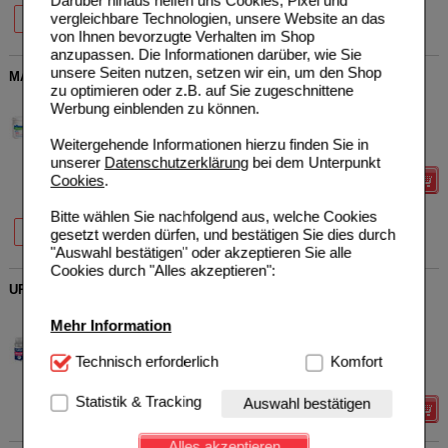
Darüber hinaus helfen uns Cookies, Pixel und
31%
26%
30%
vergleichbare Technologien, unsere Website an das
30 St
60 St
90 St
von Ihnen bevorzugte Verhalten im Shop
anzupassen. Die Informationen darüber, wie Sie
unsere Seiten nutzen, setzen wir ein, um den Shop
MAGNESIUM DIASPORAL pro+B-Vit.DEPOT Musk.+Nerv.Tab
zu optimieren oder z.B. auf Sie zugeschnittene
Protina Pharmazeutische
0
Werbung einblenden zu können.
GmbH
UVP
**
34,95 €
Unser Preis
*
24,29 €
20041716
Weitergehende Informationen hierzu finden Sie in
60
St
Tabletten
Sie sparen
10,66 €
(
31%
)
unserer
Datenschutzerklärung
bei dem Unterpunkt
Cookies
.
Details
Bitte wählen Sie nachfolgend aus, welche Cookies
34%
31%
31%
gesetzt werden dürfen, und bestätigen Sie dies durch
30 St
60 St
90 St
"Auswahl bestätigen" oder akzeptieren Sie alle
Cookies durch "Alles akzeptieren":
URGO LIPPENHERPES flüssig
Protina Pharmazeutische
0
Mehr Information
GmbH
UVP
**
14,95 €
Unser Preis
*
11,96 €
20166352
Technisch Notwendig:
Technisch erforderlich
Hierbei handelt es sich um
Komfort
3
ml
Flüssigkeit
Sie sparen
2,99 €
(
20%
)
Grundpreis
3986,67 €
pro 1 l
Cookies, die für die Grundfunktionen unserer
Website notwendig sind (z.B. Navigation, Warenkorb,
Statistik & Tracking
Auswahl bestätigen
Details
Kundenkonto), weshalb auf diese nicht verzichtet
werden kann.
Alles akzeptieren