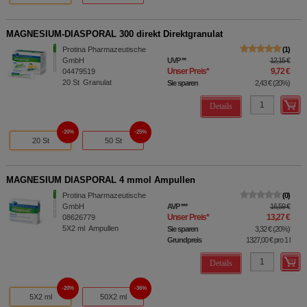
MAGNESIUM-DIASPORAL 300 direkt Direktgranulat
Protina Pharmazeutische
1
GmbH
UVP
**
12,15 €
Unser Preis
*
9,72 €
04479519
20
St
Granulat
Sie sparen
2,43 €
(
20%
)
Details
20%
25%
20 St
50 St
MAGNESIUM DIASPORAL 4 mmol Ampullen
Protina Pharmazeutische
0
GmbH
AVP
***
16,59 €
Unser Preis
*
13,27 €
08626779
5X2
ml
Ampullen
Sie sparen
3,32 €
(
20%
)
Grundpreis
1327,00 €
pro 1 l
Details
20%
36%
5X2 ml
50X2 ml