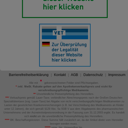
Barrierefreiheitserklärung
Kontakt
AGB
Datenschutz
Impressum
Alle mit
gekennzeichneten Felder sind Pflichtangaben.
*
inkl. MwSt. Rabatte gelten auf den Apothekenverkaufspreis und nicht für
verschreibungspflichtige Medikamente.
**
Unverbindliche Preisempfehlung des Herstellers.
***
Verkaufspreis gemäß Lauer-Taxe; verbindlicher Abrechnungspreis nach der Großen Deutschen
Spezialitätentaxe (sog. Lauer-Taxe) bei Abgabe von nicht verschreibungspflichtigen Medikamenten zu
Lasten der gesetzlichen Krankenversicherungen (z.B. bei Verschreibung des Medikaments an Kinder
unter 12 Jahren), die sich gemäß §129 Abs. 5a SGB V aus dem Abgabepreis des pharmazeutischen
Unternehmens und der Arzneimittelpreisverordnung in der Fassung zum 31.12.2003 ergibt. Es handelt
sich
nicht
um die unverbindliche Preisempfehlung des Herstellers.
****
BK: Beschaffungskosten. Diese Summe fällt zusätzlich an, da der Artikel direkt vom Hersteller
bezogen werden muss.
*****
verw. bis: Verwendbar bis.