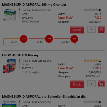
MAGNESIUM DIASPORAL 300 mg Granulat
Protina Pharmazeutische
0
GmbH
AVP
***
10,94 €
Unser Preis
*
7,39 €
10712457
20
St
Granulat
Sie sparen
3,55 €
(
32%
)
Details
32%
33%
25%
20 St
50 St
100 St
URGO APHTHEN flüssig
Protina Pharmazeutische
1
GmbH
UVP
**
14,95 €
Unser Preis
*
11,96 €
11637321
6
ml
Flüssigkeit
Sie sparen
2,99 €
(
20%
)
Grundpreis
1993,33 €
pro 1 l
Details
MAGNESIUM DIASPORAL pro Schneller Einschlafen dir.
Protina Pharmazeutische
0
GmbH
UVP
**
19,35 €