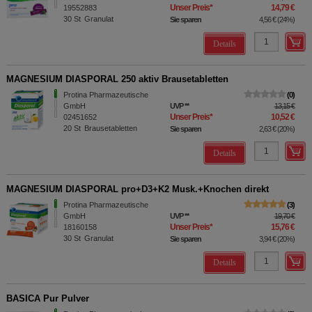
Unser Preis
*
14,79 €
19552883
30
St
Granulat
Sie sparen
4,56 €
(
24%
)
Details
MAGNESIUM DIASPORAL 250 aktiv Brausetabletten
Protina Pharmazeutische
0
GmbH
UVP
**
13,15 €
Unser Preis
*
10,52 €
02451652
20
St
Brausetabletten
Sie sparen
2,63 €
(
20%
)
Details
MAGNESIUM DIASPORAL pro+D3+K2 Musk.+Knochen direkt
Protina Pharmazeutische
3
GmbH
UVP
**
19,70 €
Unser Preis
*
15,76 €
18160158
30
St
Granulat
Sie sparen
3,94 €
(
20%
)
Details
BASICA Pur Pulver