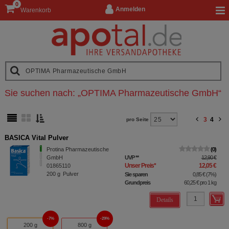
0
Anmelden
Warenkorb
Sie suchen nach:
„
OPTIMA Pharmazeutische GmbH
“
3
4
pro Seite
BASICA Vital Pulver
Protina Pharmazeutische
0
GmbH
UVP
**
12,90 €
Unser Preis
*
12,05 €
01865110
200
g
Pulver
Sie sparen
0,85 €
(
7%
)
Grundpreis
60,25 €
pro 1 kg
Details
7%
29%
200 g
800 g