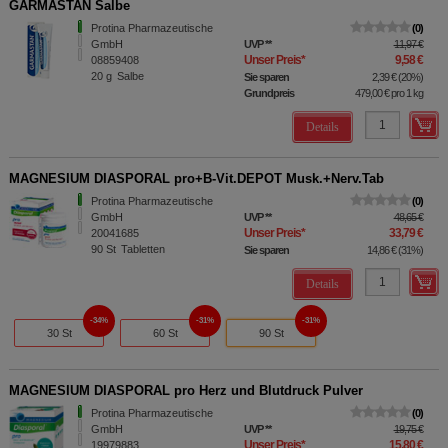
GARMASTAN Salbe
Protina Pharmazeutische
0
GmbH
UVP
**
11,97 €
Unser Preis
*
9,58 €
08859408
20
g
Salbe
Sie sparen
2,39 €
(
20%
)
Grundpreis
479,00 €
pro 1 kg
Details
MAGNESIUM DIASPORAL pro+B-Vit.DEPOT Musk.+Nerv.Tab
Protina Pharmazeutische
0
GmbH
UVP
**
48,65 €
Unser Preis
*
33,79 €
20041685
90
St
Tabletten
Sie sparen
14,86 €
(
31%
)
Details
34%
31%
31%
30 St
60 St
90 St
MAGNESIUM DIASPORAL pro Herz und Blutdruck Pulver
Protina Pharmazeutische
0
GmbH
UVP
**
19,75 €
Unser Preis
*
15,80 €
19979883