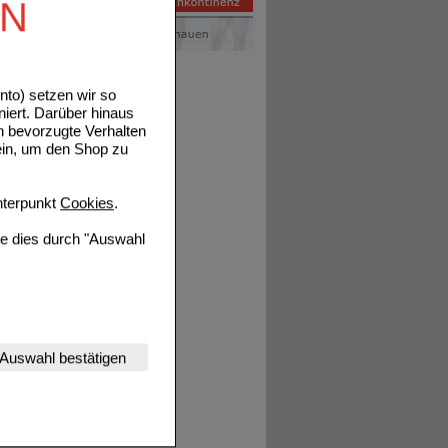
EN
Details
to) setzen wir so
niert. Darüber hinaus
n bevorzugte Verhalten
Details
ein, um den Shop zu
terpunkt
Cookies
.
ie dies durch "Auswahl
Details
nserer Website
Auswahl bestätigen
tet werden kann.
Details
estalten,
rhaltensweisen (z.B.
nisse zugeschrittene