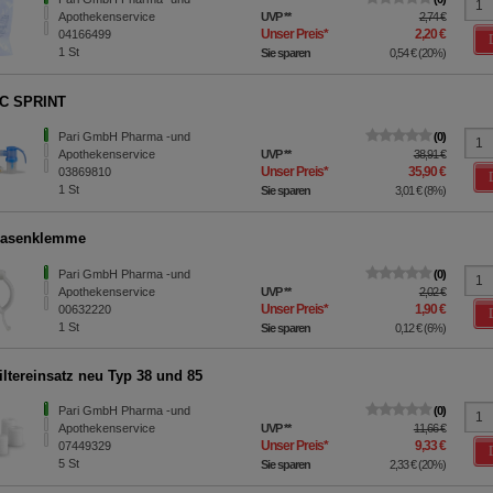
Apothekenservice
UVP
**
2,74 €
Unser Preis
*
2,20 €
04166499
1
St
Sie sparen
0,54 €
(
20%
)
LC SPRINT
Pari GmbH Pharma -und
0
Apothekenservice
UVP
**
38,91 €
Unser Preis
*
35,90 €
03869810
1
St
Sie sparen
3,01 €
(
8%
)
Nasenklemme
Pari GmbH Pharma -und
0
Apothekenservice
UVP
**
2,02 €
Unser Preis
*
1,90 €
00632220
1
St
Sie sparen
0,12 €
(
6%
)
iltereinsatz neu Typ 38 und 85
Pari GmbH Pharma -und
0
Apothekenservice
UVP
**
11,66 €
Unser Preis
*
9,33 €
07449329
5
St
Sie sparen
2,33 €
(
20%
)