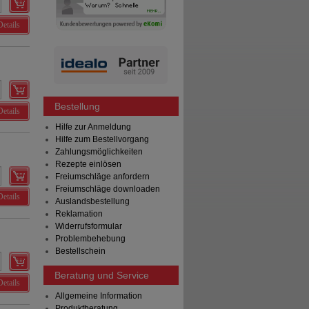
Details
Bestellung
Details
Hilfe zur Anmeldung
Hilfe zum Bestellvorgang
Zahlungsmöglichkeiten
Rezepte einlösen
Freiumschläge anfordern
Freiumschläge downloaden
Details
Auslandsbestellung
Reklamation
Widerrufsformular
Problembehebung
Bestellschein
Beratung und Service
Details
Allgemeine Information
Produktberatung