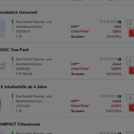
undstück Universell
Pari GmbH Pharma -und
0
Apothekenservice
UVP
**
7,50 €
Unser Preis
*
6,00 €
00078574
1
St
Sie sparen
1,50 €
(
20%
)
ASIC Year-Pack
Pari GmbH Pharma -und
0
Apothekenservice
UVP
**
22,61 €
Unser Preis
*
18,09 €
09285352
1
St
Beutel
Sie sparen
4,52 €
(
20%
)
 Inhalierhilfe ab 4 Jahre
Pari GmbH Pharma -und
0
Apothekenservice
UVP
**
24,99 €
Unser Preis
*
19,99 €
12371196
1
St
Sie sparen
5,00 €
(
20%
)
OMPACT Filtereinsatz
Pari GmbH Pharma -und
0