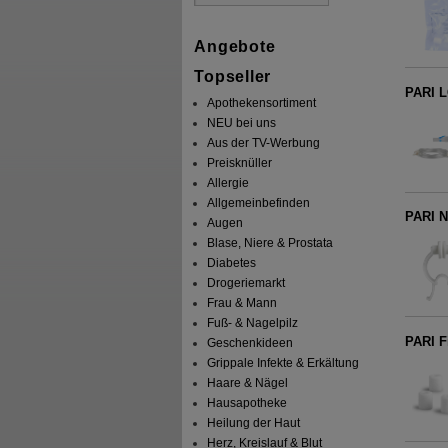
Angebote
Topseller
PARI 
Apothekensortiment
NEU bei uns
Aus der TV-Werbung
Preisknüller
Allergie
Allgemeinbefinden
PARI 
Augen
Blase, Niere & Prostata
Diabetes
Drogeriemarkt
Frau & Mann
Fuß- & Nagelpilz
PARI F
Geschenkideen
Grippale Infekte & Erkältung
Haare & Nägel
Hausapotheke
Heilung der Haut
Herz, Kreislauf & Blut