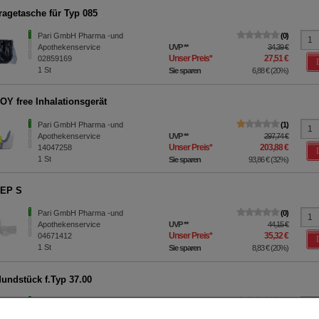
ragetasche für Typ 085
Pari GmbH Pharma -und
0
Apothekenservice
UVP
**
34,39 €
Unser Preis
*
27,51 €
02859169
1
St
Sie sparen
6,88 €
(
20%
)
OY free Inhalationsgerät
Pari GmbH Pharma -und
1
Apothekenservice
UVP
**
297,74 €
Unser Preis
*
203,88 €
14047258
1
St
Sie sparen
93,86 €
(
32%
)
PEP S
Pari GmbH Pharma -und
0
Apothekenservice
UVP
**
44,15 €
Unser Preis
*
35,32 €
04671412
1
St
Sie sparen
8,83 €
(
20%
)
undstück f.Typ 37.00
Pari GmbH Pharma -und
0
Apothekenservice
UVP
**
2,02 €