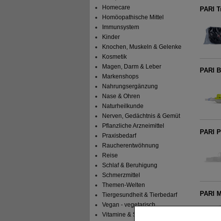
Homecare
PARI T
Homöopathische Mittel
Immunsystem
Kinder
Knochen, Muskeln & Gelenke
Kosmetik
Magen, Darm & Leber
PARI B
Markenshops
Nahrungsergänzung
Nase & Ohren
Naturheilkunde
Nerven, Gedächtnis & Gemüt
Pflanzliche Arzneimittel
PARI 
Praxisbedarf
Raucherentwöhnung
Reise
Schlaf & Beruhigung
Schmerzmittel
Themen-Welten
PARI M
Tiergesundheit & Tierbedarf
Vegan - vegetarisch
Vitamine & Sport