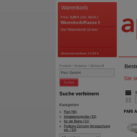
Warenkorb
Preis:
0,00 €
(inkl. MwSt.)
Warenkorb/Kasse
Der Warenkorb ist leer
Mindestbestellwert 13,99 €
Best
Produkt / Anbieter / Wirkstoff
Sie 
Suchen
Suche verfeinern
Kategorien
PARI A
Pari (46)
Inhalationsgeräte (33)
für die Beine (21)
Prellung,Zerrung,Verstauchung
etc. (19)