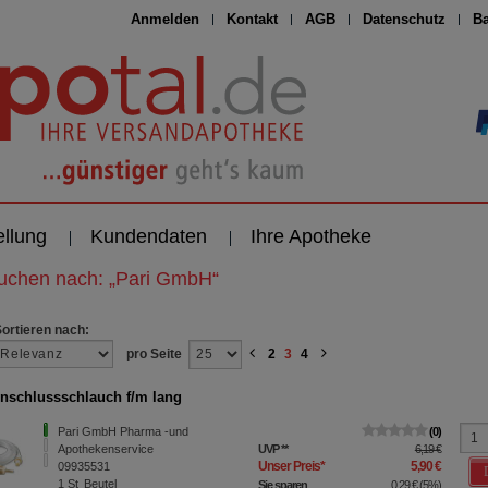
Anmelden
Kontakt
AGB
Datenschutz
Ba
ellung
Kundendaten
Ihre Apotheke
suchen nach:
„
Pari GmbH
“
Sortieren nach:
pro Seite
2
3
4
nschlussschlauch f/m lang
Pari GmbH Pharma -und
0
Apothekenservice
UVP
**
6,19 €
Unser Preis
*
5,90 €
09935531
1
St
Beutel
Sie sparen
0,29 €
(
5%
)