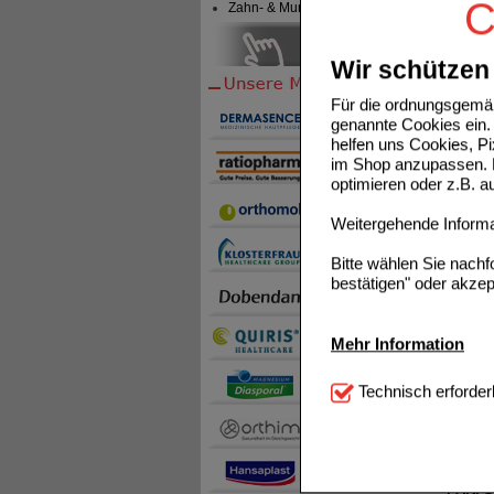
C
Zahn- & Mundpflege
Wir schützen 
PARI L
Für die ordnungsgemäß
genannte Cookies ein. 
helfen uns Cookies, P
im Shop anzupassen. D
optimieren oder z.B. 
VORTEX
Weitergehende Informat
Bitte wählen Sie nach
bestätigen" oder akzep
Mehr Information
PARI 
Technisch Notwendi
Technisch erforder
notwendig sind (z.B. N
Komfort:
Diese Cookie
beispielsweise für di
Spracheinstellung) an
PARI 