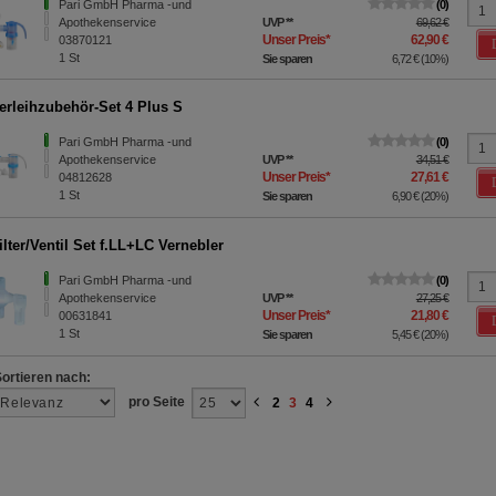
Pari GmbH Pharma -und
0
Apothekenservice
UVP
**
69,62 €
Unser Preis
*
62,90 €
03870121
1
St
Sie sparen
6,72 €
(
10%
)
erleihzubehör-Set 4 Plus S
Pari GmbH Pharma -und
0
Apothekenservice
UVP
**
34,51 €
Unser Preis
*
27,61 €
04812628
1
St
Sie sparen
6,90 €
(
20%
)
lter/Ventil Set f.LL+LC Vernebler
Pari GmbH Pharma -und
0
Apothekenservice
UVP
**
27,25 €
Unser Preis
*
21,80 €
00631841
1
St
Sie sparen
5,45 €
(
20%
)
Sortieren nach:
pro Seite
2
3
4