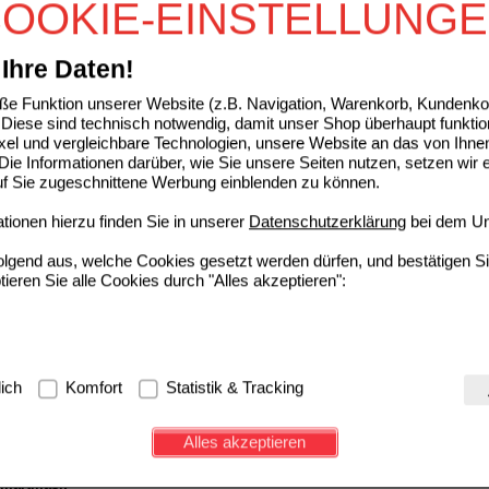
OOKIE-EINSTELLUNG
Unser Preis
*
1,88 €
07465334
1
St
Sie sparen
0,14 €
(
7%
)
Ihre Daten!
C SPRINT Junior
e Funktion unserer Website (z.B. Navigation, Warenkorb, Kundenkon
Pari GmbH Pharma -und
0
Diese sind technisch notwendig, damit unser Shop überhaupt funktio
Apothekenservice
UVP
**
38,91 €
ixel und vergleichbare Technologien, unsere Website an das von Ihne
Unser Preis
*
31,13 €
03870061
ie Informationen darüber, wie Sie unsere Seiten nutzen, setzen wir 
1
St
Sie sparen
7,78 €
(
20%
)
auf Sie zugeschnittene Werbung einblenden zu können.
 Inhalierhilfe m.Erwachsenenmaske
ionen hierzu finden Sie in unserer
Datenschutzerklärung
bei dem Un
Pari GmbH Pharma -und
0
folgend aus, welche Cookies gesetzt werden dürfen, und bestätigen S
Apothekenservice
UVP
**
35,11 €
tieren Sie alle Cookies durch "Alles akzeptieren":
Unser Preis
*
28,09 €
12371285
1
St
Sie sparen
7,02 €
(
20%
)
SINUS Schlauchsystem
g:
Hierbei handelt es sich um Cookies, die für die Grundfunktionen u
Pari GmbH Pharma -und
0
lich
Komfort
Statistik & Tracking
avigation, Warenkorb, Kundenkonto), weshalb auf diese nicht verzich
Apothekenservice
UVP
**
11,78 €
Unser Preis
*
9,20 €
00823977
1
St
Sie sparen
2,58 €
(
22%
)
s werden genutzt um das Einkaufserlebnis noch ansprechender zu g
Alles akzeptieren
e Wiedererkennung des Besuchers oder unsere Seite an bevorzugte Ve
zupassen. Komfort-Cookies ermöglichen es uns auch auf Ihre Bedürf
Smartmask