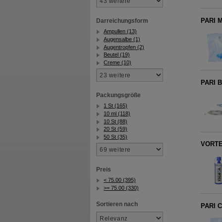
PARI M
Darreichungsform
Ampullen (13)
Augensalbe (1)
Augentropfen (2)
Beutel (19)
Creme (10)
PARI B
Packungsgröße
1 St (165)
10 ml (118)
10 St (88)
20 St (59)
50 St (35)
VORTEX
Preis
< 75.00 (395)
>= 75.00 (330)
Sortieren nach
PARI C