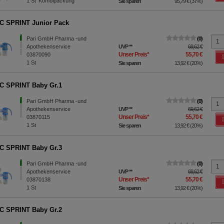
1
St
Kombipackung
Sie sparen
95,79 €
(
37%
)
C SPRINT Junior Pack
Pari GmbH Pharma -und
0
Apothekenservice
UVP
**
69,62 €
Unser Preis
*
55,70 €
03870090
1
St
Sie sparen
13,92 €
(
20%
)
C SPRINT Baby Gr.1
Pari GmbH Pharma -und
0
Apothekenservice
UVP
**
69,62 €
Unser Preis
*
55,70 €
03870115
1
St
Sie sparen
13,92 €
(
20%
)
C SPRINT Baby Gr.3
Pari GmbH Pharma -und
0
Apothekenservice
UVP
**
69,62 €
Unser Preis
*
55,70 €
03870138
1
St
Sie sparen
13,92 €
(
20%
)
C SPRINT Baby Gr.2