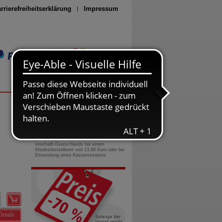
rrierefreiheitserklärung
Impressum
Seite drucken
0800-10 11 422
gebührenfreie Rufnummer
Versandkostenfrei
innerhalb Deutschlands bei einem
Mindestbestellwert von 13,99 Euro oder bei
Einsendung eines Kassenrezeptes
Details