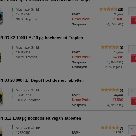
Vitamaze GmbH
21
14347747
UVP
**
23,97 €
Unser Preis
*
19,40 €
90
St
Kapseln
Sie sparen
4,57 €
(
19%
)
N D3 K2 1000 I.E./10 µg hochdosiert Tropfen
Vitamaze GmbH
2
16819311
UVP
**
17,97 €
Unser Preis
*
14,38 €
50
ml
Tropfen
Sie sparen
3,59 €
(
20%
)
Grundpreis
287,60 €
pro 1 l
N D3 20.000 I.E. Depot hochdosiert Tabletten
Vitamaze GmbH
7
13815270
UVP
**
21,97 €
Unser Preis
*
17,58 €
180
St
Tabletten
Sie sparen
4,39 €
(
20%
)
N B12 1000 µg hochdosiert vegan Tabletten
Vitamaze GmbH
6
12580592
UVP
**
18,97 €