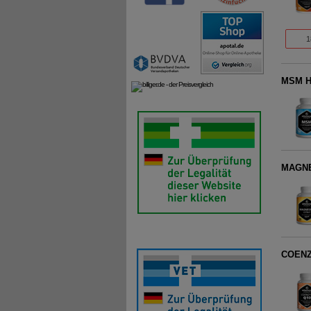
1
MSM H
MAGNE
COENZ