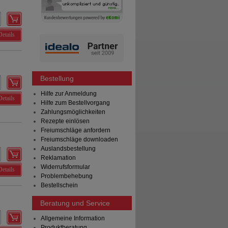
Details
Bestellung
Hilfe zur Anmeldung
Details
Hilfe zum Bestellvorgang
Zahlungsmöglichkeiten
Rezepte einlösen
Freiumschläge anfordern
Freiumschläge downloaden
Auslandsbestellung
Reklamation
Widerrufsformular
Details
Problembehebung
Bestellschein
Beratung und Service
Allgemeine Information
Produktberatung