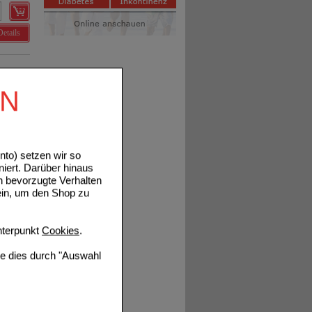
Details
EN
Details
to) setzen wir so
niert. Darüber hinaus
n bevorzugte Verhalten
ein, um den Shop zu
Details
terpunkt
Cookies
.
ie dies durch "Auswahl
Details