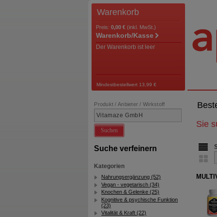
Warenkorb
Preis:
0,00 €
(inkl. MwSt.)
Warenkorb/Kasse
Der Warenkorb ist leer
Mindestbestellwert 13,99 €
Best
Produkt / Anbieter / Wirkstoff
Sie 
Suchen
Suche verfeinern
Kategorien
MULTIV
Nahrungsergänzung (52)
Vegan - vegetarisch (34)
Knochen & Gelenke (25)
Kognitive & psychische Funktion
(23)
Vitalität & Kraft (22)