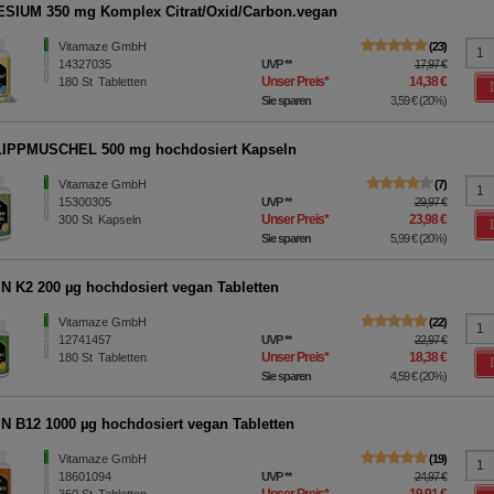
IUM 350 mg Komplex Citrat/Oxid/Carbon.vegan
Vitamaze GmbH
23
14327035
UVP
**
17,97 €
Unser Preis
*
14,38 €
180
St
Tabletten
Sie sparen
3,59 €
(
20%
)
IPPMUSCHEL 500 mg hochdosiert Kapseln
Vitamaze GmbH
7
15300305
UVP
**
29,97 €
Unser Preis
*
23,98 €
300
St
Kapseln
Sie sparen
5,99 €
(
20%
)
N K2 200 µg hochdosiert vegan Tabletten
Vitamaze GmbH
22
12741457
UVP
**
22,97 €
Unser Preis
*
18,38 €
180
St
Tabletten
Sie sparen
4,59 €
(
20%
)
N B12 1000 µg hochdosiert vegan Tabletten
Vitamaze GmbH
19
18601094
UVP
**
24,97 €