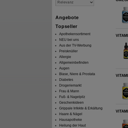
Angebote
Topseller
Apothekensortiment
VITAMI
NEU bei uns
Aus der TV-Werbung
Preisknüller
Allergie
Allgemeinbefinden
Augen
Blase, Niere & Prostata
VITAMI
Diabetes
Drogeriemarkt
Frau & Mann
Fuß- & Nagelpilz
Geschenkideen
Grippale Infekte & Erkältung
VITAMI
Haare & Nägel
Hausapotheke
Heilung der Haut