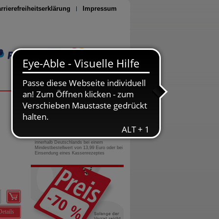
rrierefreiheitserklärung
Impressum
Seite drucken
0800-10 11 422
gebührenfreie Rufnummer
Versandkostenfrei
innerhalb Deutschlands bei einem
Mindestbestellwert von 13,99 Euro oder bei
Einsendung eines Kassenrezeptes
Details