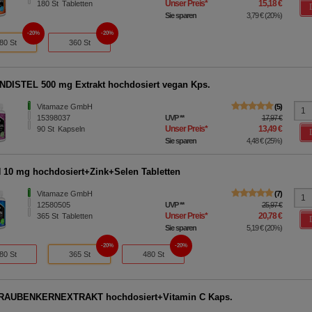
Unser Preis
*
15,18 €
180
St
Tabletten
Sie sparen
3,79 €
(
20%
)
20%
20%
80 St
360 St
DISTEL 500 mg Extrakt hochdosiert vegan Kps.
Vitamaze GmbH
5
15398037
UVP
**
17,97 €
Unser Preis
*
13,49 €
90
St
Kapseln
Sie sparen
4,48 €
(
25%
)
 10 mg hochdosiert+Zink+Selen Tabletten
Vitamaze GmbH
7
12580505
UVP
**
25,97 €
Unser Preis
*
20,78 €
365
St
Tabletten
Sie sparen
5,19 €
(
20%
)
20%
20%
80 St
365 St
480 St
RAUBENKERNEXTRAKT hochdosiert+Vitamin C Kaps.