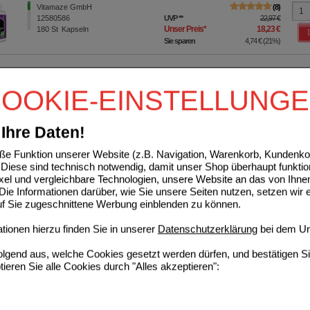
Vitamaze GmbH
8
12580586
UVP
**
22,97 €
Unser Preis
*
18,23 €
180
St
Kapseln
Sie sparen
4,74 €
(
21%
)
VITAMIN KAPSELN hochdosiert
OOKIE-EINSTELLUNG
Vitamaze GmbH
3
14347753
UVP
**
19,97 €
Unser Preis
*
15,98 €
120
St
Kapseln
Sie sparen
3,99 €
(
20%
)
Ihre Daten!
e Funktion unserer Website (z.B. Navigation, Warenkorb, Kundenkon
N B12 1000 µg hochdos.+B9+B6 vegan Tabletten
Diese sind technisch notwendig, damit unser Shop überhaupt funktio
ixel und vergleichbare Technologien, unsere Website an das von Ihne
Vitamaze GmbH
20
ie Informationen darüber, wie Sie unsere Seiten nutzen, setzen wir 
13834758
UVP
**
19,97 €
Unser Preis
*
15,98 €
180
St
Tabletten
auf Sie zugeschnittene Werbung einblenden zu können.
Sie sparen
3,99 €
(
20%
)
ionen hierzu finden Sie in unserer
Datenschutzerklärung
bei dem Un
ININ HOCHDOSIERT 4.500 mg Kapseln
folgend aus, welche Cookies gesetzt werden dürfen, und bestätigen S
tieren Sie alle Cookies durch "Alles akzeptieren":
Vitamaze GmbH
5
12580534
UVP
**
23,97 €
Unser Preis
*
19,57 €
360
St
Kapseln
Sie sparen
4,40 €
(
18%
)