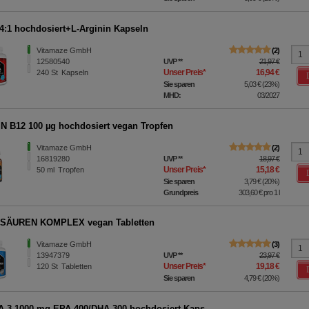
:1 hochdosiert+L-Arginin Kapseln
Vitamaze GmbH
2
12580540
UVP
**
21,97 €
Unser Preis
*
16,94 €
240
St
Kapseln
Sie sparen
5,03 €
(
23%
)
MHD:
03/2027
N B12 100 µg hochdosiert vegan Tropfen
Vitamaze GmbH
2
16819280
UVP
**
18,97 €
Unser Preis
*
15,18 €
50
ml
Tropfen
Sie sparen
3,79 €
(
20%
)
Grundpreis
303,60 €
pro 1 l
SÄUREN KOMPLEX vegan Tabletten
Vitamaze GmbH
3
13947379
UVP
**
23,97 €
Unser Preis
*
19,18 €
120
St
Tabletten
Sie sparen
4,79 €
(
20%
)
3 1000 mg EPA 400/DHA 300 hochdosiert Kaps.