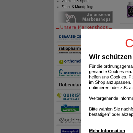
Vitamine & Sport
Zahn- & Mundpflege
MULTI
C
Wir schützen 
Für die ordnungsgemäß
VITAMI
genannte Cookies ein. 
helfen uns Cookies, P
im Shop anzupassen. D
optimieren oder z.B. 
Weitergehende Informat
L-ARG
Bitte wählen Sie nach
bestätigen" oder akzep
Mehr Information