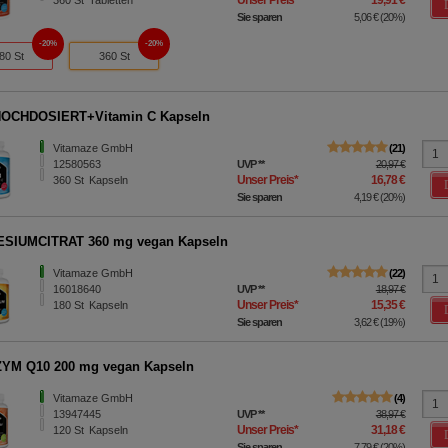
Unser Preis
*
19,91 €
360
St
Tabletten
Sie sparen
5,06 €
(
20%
)
20%
20%
80 St
360 St
OCHDOSIERT+Vitamin C Kapseln
Vitamaze GmbH
21
12580563
UVP
**
20,97 €
Unser Preis
*
16,78 €
360
St
Kapseln
Sie sparen
4,19 €
(
20%
)
SIUMCITRAT 360 mg vegan Kapseln
Vitamaze GmbH
22
16018640
UVP
**
18,97 €
Unser Preis
*
15,35 €
180
St
Kapseln
Sie sparen
3,62 €
(
19%
)
YM Q10 200 mg vegan Kapseln
Vitamaze GmbH
4
13947445
UVP
**
38,97 €
Unser Preis
*
31,18 €
120
St
Kapseln
Sie sparen
7,79 €
(
20%
)