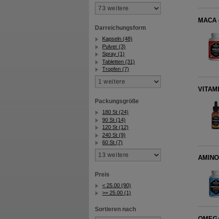
MACA 4
Darreichungsform
Kapseln (48)
Pulver (3)
Spray (1)
Tabletten (31)
Tropfen (7)
VITAMI
Packungsgröße
180 St (24)
90 St (14)
120 St (12)
240 St (9)
60 St (7)
AMINO
Preis
< 25.00 (90)
>= 25.00 (1)
Sortieren nach
OMEGA-