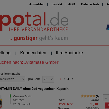
Anmelden
Kontakt
AGB
Datenschutz
Ba
ellung
Kundendaten
Ihre Apotheke
suchen nach:
„
Vitamaze GmbH
“
Sortieren nach:
pro Seite
1
2
3
ITAMIN DAILY ohne Jod vegetarisch Kapseln
Vitamaze GmbH
2
16018551
UVP
**
19,97 €
Unser Preis
*
15,98 €
120
St
Kapseln
Sie sparen
3,99 €
(
20%
)