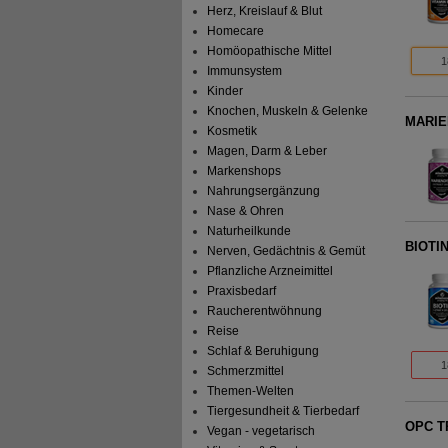
Herz, Kreislauf & Blut
Homecare
Homöopathische Mittel
1
Immunsystem
Kinder
Knochen, Muskeln & Gelenke
MARIEN
Kosmetik
Magen, Darm & Leber
Markenshops
Nahrungsergänzung
Nase & Ohren
Naturheilkunde
BIOTIN
Nerven, Gedächtnis & Gemüt
Pflanzliche Arzneimittel
Praxisbedarf
Raucherentwöhnung
Reise
Schlaf & Beruhigung
1
Schmerzmittel
Themen-Welten
Tiergesundheit & Tierbedarf
OPC T
Vegan - vegetarisch