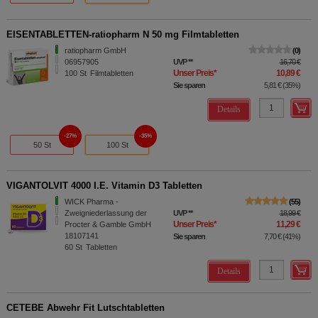
EISENTABLETTEN-ratiopharm N 50 mg Filmtabletten
ratiopharm GmbH
0
06957905
UVP
**
16,70 €
Unser Preis
*
10,89 €
100
St
Filmtabletten
Sie sparen
5,81 €
(
35%
)
Details
27%
35%
50 St
100 St
VIGANTOLVIT 4000 I.E. Vitamin D3 Tabletten
WICK Pharma -
55
Zweigniederlassung der
UVP
**
18,99 €
Unser Preis
*
11,29 €
Procter & Gamble GmbH
18107141
Sie sparen
7,70 €
(
41%
)
60
St
Tabletten
Details
CETEBE Abwehr Fit Lutschtabletten