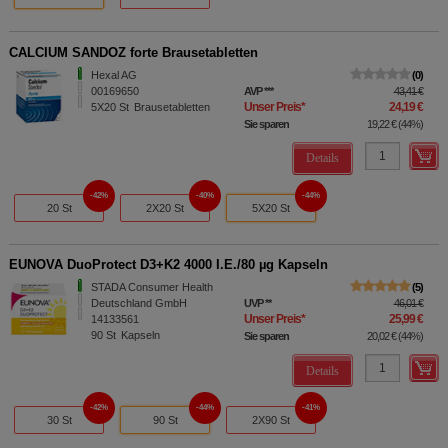
CALCIUM SANDOZ forte Brausetabletten
Hexal AG
0
00169650
AVP
***
43,41 €
Unser Preis
*
24,19 €
5X20
St
Brausetabletten
Sie sparen
19,22 €
(
44%
)
Details
42%
40%
44%
20 St
2X20 St
5X20 St
EUNOVA DuoProtect D3+K2 4000 I.E./80 µg Kapseln
STADA Consumer Health
5
Deutschland GmbH
UVP
**
46,01 €
Unser Preis
*
25,99 €
14133561
90
St
Kapseln
Sie sparen
20,02 €
(
44%
)
Details
42%
44%
41%
30 St
90 St
2X90 St