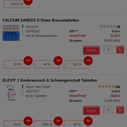
35%
2X112 St
CALCIUM SANDOZ D Osteo Brausetabletten
Hexal AG
0
02340160
AVP
***
55,95 €
Unser Preis
*
31,25 €
100
St
Brausetabletten
Sie sparen
24,70 €
(
44%
)
Details
61%
53%
44%
20 St
40 St
100 St
ELEVIT 1 Kinderwunsch & Schwangerschaft Tabletten
Bayer Vital GmbH
26
11677817
UVP
**
55,99 €
Unser Preis
*
38,65 €
90
St
Tabletten
Sie sparen
17,34 €
(
31%
)
Details
30%
28%
31%
30 St
1X60 St
90 St