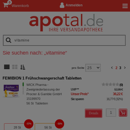
0
Anmelden
Warenkorb
Sie suchen nach:
„
vitamine
“
2
3
pro Seite
FEMIBION 1 Frühschwangerschaft Tabletten
WICK Pharma -
0
Zweigniederlassung der
UVP
**
52,99 €
Unser Preis
*
36,22 €
Procter & Gamble GmbH
15199970
Sie sparen
16,77 €
(
32%
)
56
St
Tabletten
Details
37%
32%
28 St
56 St