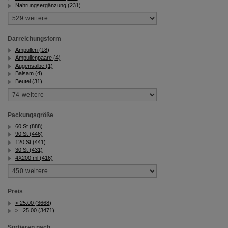
Nahrungsergänzung (231)
Darreichungsform
Ampullen (18)
Ampullenpaare (4)
Augensalbe (1)
Balsam (4)
Beutel (31)
Packungsgröße
60 St (888)
90 St (446)
120 St (441)
30 St (431)
4X200 ml (416)
Preis
< 25.00 (3668)
>= 25.00 (3471)
Sortieren nach