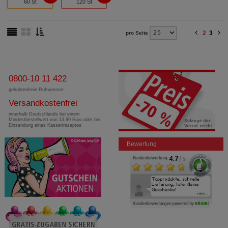
60 St
120 St
2
3
pro Seite
0800-10 11 422
gebührenfreie Rufnummer
Versandkostenfrei
innerhalb Deutschlands bei einem
Mindestbestellwert von 13,99 Euro oder bei
Einsendung eines Kassenrezeptes
Bewertung