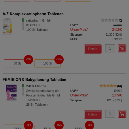
A-Z Komplex-ratiopharm Tabletten
ratiopharm GmbH
0
01433391
UVP
**
35,49 €
Unser Preis
*
24,19 €
100
St
Tabletten
Sie sparen
11,30 €
(
32%
)
MHD:
03/2027
Details
30%
32%
30 St
100 St
FEMIBION 0 Babyplanung Tabletten
WICK Pharma -
64
Zweigniederlassung der
UVP
**
19,99 €
Unser Preis
*
13,79 €
Procter & Gamble GmbH
15199941
Sie sparen
6,20 €
(
31%
)
28
St
Tabletten
Details
31%
36%
32%
28 St
56 St
84 St