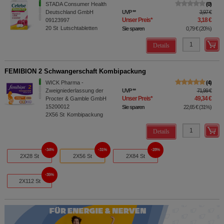
STADA Consumer Health
0
Deutschland GmbH
UVP
**
3,97 €
Unser Preis
*
3,18 €
09123997
20
St
Lutschtabletten
Sie sparen
0,79 €
(
20%
)
Details
FEMIBION 2 Schwangerschaft Kombipackung
WICK Pharma -
4
Zweigniederlassung der
UVP
**
71,99 €
Unser Preis
*
49,34 €
Procter & Gamble GmbH
15200012
Sie sparen
22,65 €
(
31%
)
2X56
St
Kombipackung
Details
34%
31%
28%
2X28 St
2X56 St
2X84 St
35%
2X112 St