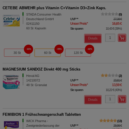
CETEBE ABWEHR plus Vitamin C+Vitamin D3+Zink Kaps.
STADA Consumer Health
0
Deutschland GmbH
UVP
**
27,08 €
Unser Preis
*
16,65 €
02411150
60
St
Kapseln
Sie sparen
10,43 €
(
39%
)
Details
16%
39%
42%
30 St
60 St
120 St
MAGNESIUM SANDOZ Direkt 400 mg Sticks
Hexal AG
2
14210072
UVP
**
23,81 €
Unser Preis
*
13,59 €
48
St
Granulat
Sie sparen
10,22 €
(
43%
)
Details
FEMIBION 1 Frühschwangerschaft Tabletten
WICK Pharma -
13
Zweigniederlassung der
UVP
**
29,99 €