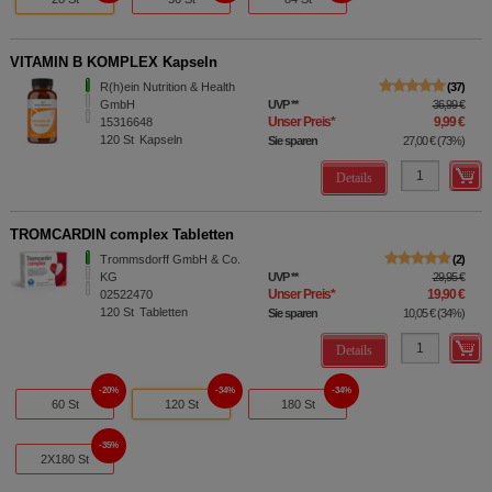
VITAMIN B KOMPLEX Kapseln
R(h)ein Nutrition & Health
37
GmbH
UVP
**
36,99 €
Unser Preis
*
9,99 €
15316648
120
St
Kapseln
Sie sparen
27,00 €
(
73%
)
Details
TROMCARDIN complex Tabletten
Trommsdorff GmbH & Co.
2
KG
UVP
**
29,95 €
Unser Preis
*
19,90 €
02522470
120
St
Tabletten
Sie sparen
10,05 €
(
34%
)
Details
20%
34%
34%
60 St
120 St
180 St
35%
2X180 St