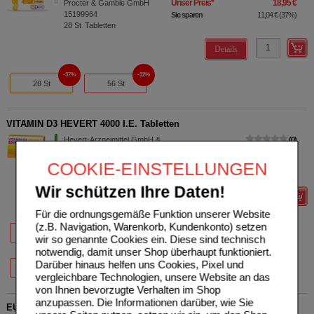
Unser Preis
*
18,95 €
Procter & Gamble GmbH
15199964
Sie sparen
11,04 €
(
37%
)
28
St
Tabletten
Details
37%
32%
28 St
56 St
VITAMIN D3 HEVERT 4000 I.E. Tabletten
Hevert-Arzneimittel GmbH &
0
Co. KG
UVP
**
18,28 €
Unser Preis
*
4,99 €
11295458
COOKIE-EINSTELLUNGEN
60
St
Tabletten
Sie sparen
13,29 €
(
73%
)
Wir schützen Ihre Daten!
Details
Für die ordnungsgemäße Funktion unserer Website
(z.B. Navigation, Warenkorb, Kundenkonto) setzen
70%
73%
20 St
30 St
60 St
wir so genannte Cookies ein. Diese sind technisch
notwendig, damit unser Shop überhaupt funktioniert.
20%
Darüber hinaus helfen uns Cookies, Pixel und
100 St
vergleichbare Technologien, unsere Website an das
von Ihnen bevorzugte Verhalten im Shop
anzupassen. Die Informationen darüber, wie Sie
EUNOVA DuoProtect D3+K2 2000 I.E./80 µg Kapseln