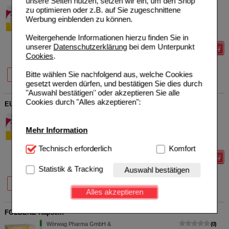
unsere Seiten nutzen, setzen wir ein, um den Shop
STADA Consumer Health
11
zu optimieren oder z.B. auf Sie zugeschnittene
Deutschland GmbH
UVP
**
27,80 €
Werbung einblenden zu können.
Unser Preis
*
18,45 €
14133549
90
St
Kapseln
Sie sparen
9,35 €
(
34%
)
Weitergehende Informationen hierzu finden Sie in
unserer
Datenschutzerklärung
bei dem Unterpunkt
Details
Cookies
.
34%
34%
44%
Bitte wählen Sie nachfolgend aus, welche Cookies
30 St
90 St
2X90 St
gesetzt werden dürfen, und bestätigen Sie dies durch
"Auswahl bestätigen" oder akzeptieren Sie alle
Cookies durch "Alles akzeptieren":
EUNOVA DuoProtect D3+K2 1000 I.E./80 µg Kapseln
STADA Consumer Health
5
Deutschland GmbH
UVP
**
23,41 €
Mehr Information
Unser Preis
*
13,35 €
13360645
90
St
Kapseln
Sie sparen
10,06 €
(
43%
)
Technisch Notwendig:
Technisch erforderlich
Hierbei handelt es sich um
Komfort
Cookies, die für die Grundfunktionen unserer
Details
Website notwendig sind (z.B. Navigation, Warenkorb,
Statistik & Tracking
Auswahl bestätigen
Kundenkonto), weshalb auf diese nicht verzichtet
42%
43%
30 St
90 St
werden kann.
Alles akzeptieren
Komfort:
Diese Cookies werden genutzt um das
Einkaufserlebnis noch ansprechender zu gestalten,
FOLBENE Kapseln
beispielsweise für die Wiedererkennung des
Wörwag Pharma GmbH &
0