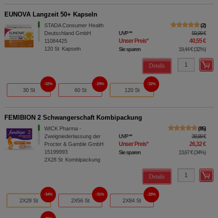
EUNOVA Langzeit 50+ Kapseln
STADA Consumer Health
2
Deutschland GmbH
UVP
**
59,99 €
Unser Preis
*
40,55 €
11084425
120
St
Kapseln
Sie sparen
19,44 €
(
32%
)
Details
32%
29%
32%
30 St
60 St
120 St
FEMIBION 2 Schwangerschaft Kombipackung
WICK Pharma -
85
Zweigniederlassung der
UVP
**
39,99 €
Unser Preis
*
26,32 €
Procter & Gamble GmbH
15199993
Sie sparen
13,67 €
(
34%
)
2X28
St
Kombipackung
Details
34%
31%
28%
2X28 St
2X56 St
2X84 St