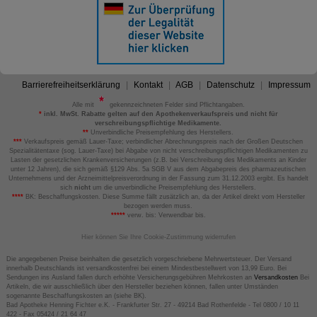
Barrierefreiheitserklärung
Kontakt
AGB
Datenschutz
Impressum
Alle mit
gekennzeichneten Felder sind Pflichtangaben.
*
inkl. MwSt. Rabatte gelten auf den Apothekenverkaufspreis und nicht für
verschreibungspflichtige Medikamente.
**
Unverbindliche Preisempfehlung des Herstellers.
***
Verkaufspreis gemäß Lauer-Taxe; verbindlicher Abrechnungspreis nach der Großen Deutschen
Spezialitätentaxe (sog. Lauer-Taxe) bei Abgabe von nicht verschreibungspflichtigen Medikamenten zu
Lasten der gesetzlichen Krankenversicherungen (z.B. bei Verschreibung des Medikaments an Kinder
unter 12 Jahren), die sich gemäß §129 Abs. 5a SGB V aus dem Abgabepreis des pharmazeutischen
Unternehmens und der Arzneimittelpreisverordnung in der Fassung zum 31.12.2003 ergibt. Es handelt
sich
nicht
um die unverbindliche Preisempfehlung des Herstellers.
****
BK: Beschaffungskosten. Diese Summe fällt zusätzlich an, da der Artikel direkt vom Hersteller
bezogen werden muss.
*****
verw. bis: Verwendbar bis.
Hier können Sie Ihre Cookie-Zustimmung widerrufen
Die angegebenen Preise beinhalten die gesetzlich vorgeschriebene Mehrwertsteuer. Der Versand
innerhalb Deutschlands ist versandkostenfrei bei einem Mindestbestellwert von 13,99 Euro. Bei
Sendungen ins Ausland fallen durch erhöhte Versicherungsgebühren Mehrkosten an
Versandkosten
Bei
Artikeln, die wir ausschließlich über den Hersteller beziehen können, fallen unter Umständen
sogenannte Beschaffungskosten an (siehe BK).
Bad Apotheke Henning Fichter e.K. - Frankfurter Str. 27 - 49214 Bad Rothenfelde - Tel 0800 / 10 11
422 - Fax 05424 / 21 64 47