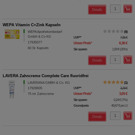
Details
WEPA Vitamin C+Zink Kapseln
WEPA Apothekenbedarf
0
GmbH & Co KG
UVP
**
7,95 €
17935077
Unser Preis
*
6,36 €
60
St
Kapseln
Sie sparen
1,59 €
(
20%
)
Details
LAVERA Zahncreme Complete Care fluoridfrei
LAVERANA GMBH & Co. KG
1
17928605
UVP
**
3,29 €
Unser Preis
*
3,05 €
75
ml
Zahncreme
Sie sparen
0,24 €
(
7%
)
Grundpreis
40,67 €
pro 1 l
Details