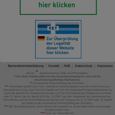
Barrierefreiheitserklärung
Kontakt
AGB
Datenschutz
Impressum
Alle mit
gekennzeichneten Felder sind Pflichtangaben.
*
inkl. MwSt. Rabatte gelten auf den Apothekenverkaufspreis und nicht für
verschreibungspflichtige Medikamente.
**
Unverbindliche Preisempfehlung des Herstellers.
***
Verkaufspreis gemäß Lauer-Taxe; verbindlicher Abrechnungspreis nach der Großen Deutschen
Spezialitätentaxe (sog. Lauer-Taxe) bei Abgabe von nicht verschreibungspflichtigen Medikamenten zu
Lasten der gesetzlichen Krankenversicherungen (z.B. bei Verschreibung des Medikaments an Kinder
unter 12 Jahren), die sich gemäß §129 Abs. 5a SGB V aus dem Abgabepreis des pharmazeutischen
Unternehmens und der Arzneimittelpreisverordnung in der Fassung zum 31.12.2003 ergibt. Es handelt
sich
nicht
um die unverbindliche Preisempfehlung des Herstellers.
****
BK: Beschaffungskosten. Diese Summe fällt zusätzlich an, da der Artikel direkt vom Hersteller
bezogen werden muss.
*****
verw. bis: Verwendbar bis.