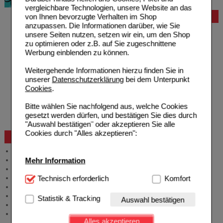
vergleichbare Technologien, unsere Website an das
von Ihnen bevorzugte Verhalten im Shop
Bestellung
anzupassen. Die Informationen darüber, wie Sie
Hilfe zur Anmeldung
unsere Seiten nutzen, setzen wir ein, um den Shop
Hilfe zum Bestellvorgang
zu optimieren oder z.B. auf Sie zugeschnittene
Zahlungsmöglichkeiten
Werbung einblenden zu können.
Rezepte einlösen
Freiumschläge anfordern
Weitergehende Informationen hierzu finden Sie in
Freiumschläge downloaden
unserer
Datenschutzerklärung
bei dem Unterpunkt
Auslandsbestellung
Cookies
.
Reklamation
Widerrufsformular
Bitte wählen Sie nachfolgend aus, welche Cookies
Problembehebung
gesetzt werden dürfen, und bestätigen Sie dies durch
Bestellschein
"Auswahl bestätigen" oder akzeptieren Sie alle
Cookies durch "Alles akzeptieren":
Beratung und Service
Allgemeine Information
Mehr Information
Produktberatung
Meldung Arzneimittelrisiken
Technisch Notwendig:
Technisch erforderlich
Hierbei handelt es sich um
Komfort
Zuzahlungsfreie Arzneien
Cookies, die für die Grundfunktionen unserer
Angebote & Downloads
Website notwendig sind (z.B. Navigation, Warenkorb,
Newsletter
Statistik & Tracking
Auswahl bestätigen
Kundenkonto), weshalb auf diese nicht verzichtet
Neukundenprämie
werden kann.
Stellenangebote
Alles akzeptieren