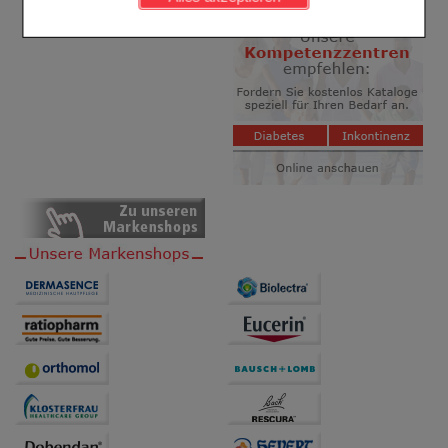
Komfort:
Diese Cookies werden genutzt um das
Einkaufserlebnis noch ansprechender zu gestalten,
beispielsweise für die Wiedererkennung des
Besuchers oder unsere Seite an bevorzugte
Verhaltensweisen (z.B. Spracheinstellung)
anzupassen. Komfort-Cookies ermöglichen es uns
auch auf Ihre Bedürfnisse zugeschrittene Inhalte
anzuzeigen und unser Partnerprogramm zu
betreiben.
Statistik & Tracking:
Hierüber lassen sich
Informationen über die Art und Weise der Nutzung
unserer Website sammeln, mit deren Hilfe wir unsere
Website weiter für Sie optimieren können, den Inhalt
auf unserer Website aber auch die Werbung auf
Drittseiten möglichst relevant für Sie zu gestalten.
Bitte beachten Sie, dass Daten hierfür teilweise an
Dritte wie z.B. Google oder soziale Medien
übertragen werden.