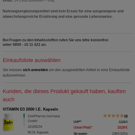
Inhalt:
24 Lutschpastillen – 60g
Nahrungsergänzungsmittel sind kein Ersatz für eine ausgewogene und
abwechslungsreiche Ernährung und eine gesunde Lebensweise.
Bei Fragen zu den Inhaltsstoffen rufen Sie uns bitte kostenfrei
unter 0800 - 10 11 422 an.
Einkaufsliste auswählen
Sie müssen
sich anmelden
um den ausgewählten Artikel in eine Einkaufsliste
aufzunehmen.
Kunden, die dieses Produkt gekauft haben, kauften
auch
VITAMIN D3 2000 I.E. Kapseln
ZeinPharma Germany
2
GmbH
UVP
**
12,95 €
10189234
Unser Preis
*
10,09 €
90
St
Kapseln
Sie sparen
2,86 €
(
22%
)