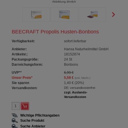
Abbildung ähnlich
BEECRAFT Propolis Husten-Bonbons
Verfügbarkeit
:
sofort lieferbar
Anbieter:
Hansa Naturheilmittel GmbH
Artikelnr.:
18152874
Packungsgröße:
24
St
Darreichungsform:
Bonbons
UVP
**
6,99 €
Unser Preis
*
5,59 €
(inkl. MwSt.)
Sie sparen
1,40 €
(
20%
)
Versandkosten:
DE: versandkostenfrei
zzgl. Auslands-
Versandkosten
Wichtige Pflichtangaben
Suche Produkt
Suche Anbieter