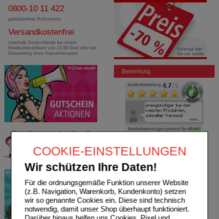
0800-10 11 422
gebührenfreie Rufnummer
Versandkostenfrei
innerhalb Deutschlands bei einem
Mindestbestellwert von 13,99 Euro oder bei
Einsendung eines Kassenrezeptes
Bewertung
COOKIE-EINSTELLUNGEN
Wir schützen Ihre Daten!
Für die ordnungsgemäße Funktion unserer Website
(z.B. Navigation, Warenkorb, Kundenkonto) setzen
wir so genannte Cookies ein. Diese sind technisch
notwendig, damit unser Shop überhaupt funktioniert.
Darüber hinaus helfen uns Cookies, Pixel und