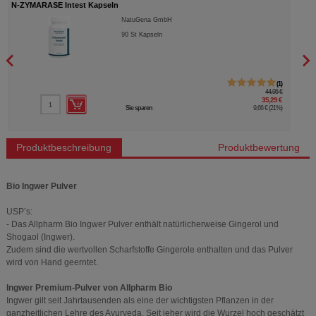
N-ZYMARASE Intest Kapseln
LACT
NatuGena GmbH
90
St
Kapseln
1
44,95 €
35,29 €
Sie sparen
9,66 €
(
21%
)
Produktbeschreibung
Produktbewertung
Bio Ingwer Pulver
USP’s:
- Das Allpharm Bio Ingwer Pulver enthält natürlicherweise Gingerol und
Shogaol (Ingwer).
Zudem sind die wertvollen Scharfstoffe Gingerole enthalten und das Pulver
wird von Hand geerntet.
Ingwer Premium-Pulver von Allpharm Bio
Ingwer gilt seit Jahrtausenden als eine der wichtigsten Pflanzen in der
ganzheitlichen Lehre des Ayurveda. Seit jeher wird die Wurzel hoch geschätzt