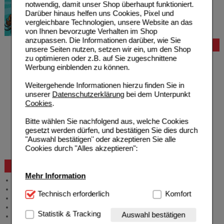
notwendig, damit unser Shop überhaupt funktioniert.
Darüber hinaus helfen uns Cookies, Pixel und
vergleichbare Technologien, unsere Website an das
von Ihnen bevorzugte Verhalten im Shop
anzupassen. Die Informationen darüber, wie Sie
Bestellung
unsere Seiten nutzen, setzen wir ein, um den Shop
zu optimieren oder z.B. auf Sie zugeschnittene
Hilfe zur Anmeldung
Werbung einblenden zu können.
Hilfe zum Bestellvorgang
Zahlungsmöglichkeiten
Weitergehende Informationen hierzu finden Sie in
Rezepte einlösen
unserer
Datenschutzerklärung
bei dem Unterpunkt
Freiumschläge anfordern
Cookies
.
Freiumschläge downloaden
Auslandsbestellung
Bitte wählen Sie nachfolgend aus, welche Cookies
Reklamation
gesetzt werden dürfen, und bestätigen Sie dies durch
Widerrufsformular
"Auswahl bestätigen" oder akzeptieren Sie alle
Problembehebung
Cookies durch "Alles akzeptieren":
Bestellschein
Beratung und Service
Mehr Information
Allgemeine Information
Produktberatung
Technisch Notwendig:
Technisch erforderlich
Hierbei handelt es sich um
Komfort
Meldung Arzneimittelrisiken
Cookies, die für die Grundfunktionen unserer
Zuzahlungsfreie Arzneien
Website notwendig sind (z.B. Navigation, Warenkorb,
Statistik & Tracking
Auswahl bestätigen
Angebote & Downloads
Kundenkonto), weshalb auf diese nicht verzichtet