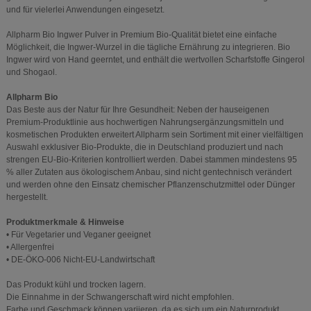
und für vielerlei Anwendungen eingesetzt.
Allpharm Bio Ingwer Pulver in Premium Bio-Qualität bietet eine einfache
Möglichkeit, die Ingwer-Wurzel in die tägliche Ernährung zu integrieren. Bio
Ingwer wird von Hand geerntet, und enthält die wertvollen Scharfstoffe Gingerol
und Shogaol.
Allpharm Bio
Das Beste aus der Natur für Ihre Gesundheit: Neben der hauseigenen
Premium-Produktlinie aus hochwertigen Nahrungsergänzungsmitteln und
kosmetischen Produkten erweitert Allpharm sein Sortiment mit einer vielfältigen
Auswahl exklusiver Bio-Produkte, die in Deutschland produziert und nach
strengen EU-Bio-Kriterien kontrolliert werden. Dabei stammen mindestens 95
% aller Zutaten aus ökologischem Anbau, sind nicht gentechnisch verändert
und werden ohne den Einsatz chemischer Pflanzenschutzmittel oder Dünger
hergestellt.
Produktmerkmale & Hinweise
• Für Vegetarier und Veganer geeignet
• Allergenfrei
• DE-ÖKO-006 Nicht-EU-Landwirtschaft
Das Produkt kühl und trocken lagern.
Die Einnahme in der Schwangerschaft wird nicht empfohlen.
Farbe und Geschmack können variieren, da es sich um ein Naturprodukt