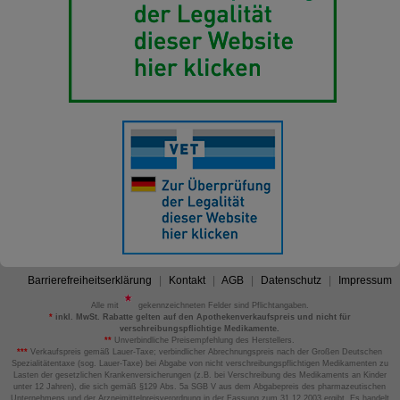
Barrierefreiheitserklärung
Kontakt
AGB
Datenschutz
Impressum
Alle mit
gekennzeichneten Felder sind Pflichtangaben.
*
inkl. MwSt. Rabatte gelten auf den Apothekenverkaufspreis und nicht für
verschreibungspflichtige Medikamente.
**
Unverbindliche Preisempfehlung des Herstellers.
***
Verkaufspreis gemäß Lauer-Taxe; verbindlicher Abrechnungspreis nach der Großen Deutschen
Spezialitätentaxe (sog. Lauer-Taxe) bei Abgabe von nicht verschreibungspflichtigen Medikamenten zu
Lasten der gesetzlichen Krankenversicherungen (z.B. bei Verschreibung des Medikaments an Kinder
unter 12 Jahren), die sich gemäß §129 Abs. 5a SGB V aus dem Abgabepreis des pharmazeutischen
Unternehmens und der Arzneimittelpreisverordnung in der Fassung zum 31.12.2003 ergibt. Es handelt