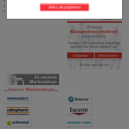
Newsletter
werden kann.
Neukundenprämie
Alles akzeptieren
Stellenangebote
Komfort:
Diese Cookies werden genutzt um das
Einkaufserlebnis noch ansprechender zu gestalten,
beispielsweise für die Wiedererkennung des
Besuchers oder unsere Seite an bevorzugte
Verhaltensweisen (z.B. Spracheinstellung)
anzupassen. Komfort-Cookies ermöglichen es uns
auch auf Ihre Bedürfnisse zugeschrittene Inhalte
anzuzeigen und unser Partnerprogramm zu
betreiben.
Statistik & Tracking:
Hierüber lassen sich
Informationen über die Art und Weise der Nutzung
unserer Website sammeln, mit deren Hilfe wir unsere
Website weiter für Sie optimieren können, den Inhalt
auf unserer Website aber auch die Werbung auf
Drittseiten möglichst relevant für Sie zu gestalten.
Bitte beachten Sie, dass Daten hierfür teilweise an
Dritte wie z.B. Google oder soziale Medien
übertragen werden.