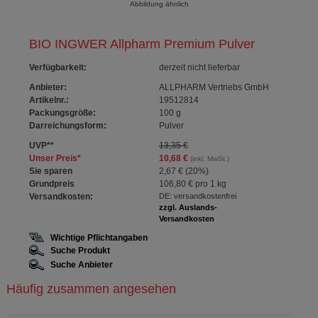
Abbildung ähnlich
BIO INGWER Allpharm Premium Pulver
Verfügbarkeit
:
derzeit nicht lieferbar
Anbieter:
ALLPHARM Vertriebs GmbH
Artikelnr.:
19512814
Packungsgröße:
100
g
Darreichungsform:
Pulver
UVP
**
13,35 €
Unser Preis
*
10,68 €
(inkl. MwSt.)
Sie sparen
2,67 €
(
20%
)
Grundpreis
106,80 €
pro 1 kg
Versandkosten:
DE: versandkostenfrei
zzgl. Auslands-
Versandkosten
Wichtige Pflichtangaben
Suche Produkt
Suche Anbieter
Häufig zusammen angesehen