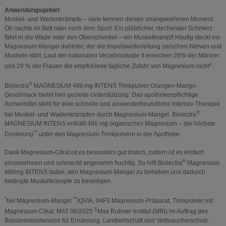
Anwendungsgebiet
Muskel- und Wadenkrämpfe – viele kennen diesen unangenehmen Moment.
Ob nachts im Bett oder nach dem Sport: Ein plötzlicher, stechender Schmerz
fährt in die Wade oder den Oberschenkel – ein Muskelkrampf! Häufig steckt ein
Magnesium-Mangel dahinter, der die Impulsweiterleitung zwischen Nerven und
Muskeln stört. Laut der nationalen Verzehrsstudie II erreichen 26% der Männer
1
und 29 % der Frauen die empfohlene tägliche Zufuhr von Magnesium nicht
.
®
Biolectra
MAGNESIUM 486 mg INTENS Trinkpulver Orangen-Mango-
Geschmack bietet hier gezielte Unterstützung: Das apothekenpflichtige
Arzneimittel steht für eine schnelle und anwenderfreundliche Intensiv-Therapie
®
bei Muskel- und Wadenkrämpfen durch Magnesium-Mangel. Biolectra
MAGNESIUM INTENS enthält 486 mg organisches Magnesium – die höchste
*
*
Dosierung
unter den Magnesium-Trinkpulvern in der Apotheke.
Dank Magnesium-Citrat ist es besonders gut löslich, zudem ist es einfach
®
einzunehmen und schmeckt angenehm fruchtig. So hilft Biolectra
Magnesium
486mg INTENS dabei, den Magnesium-Mangel zu beheben und dadurch
bedingte Muskelkrämpfe zu beseitigen.
*
*
*
bei Magnesium-Mangel
IQVIA, 04F3 Magnesium-Präparat, Trinkpulver mit
1
Magnesium-Citrat; MAT 06/2025
Max Rubner-Institut (MRI) im Auftrag des
Bundesministeriums für Ernährung, Landwirtschaft und Verbraucherschutz.