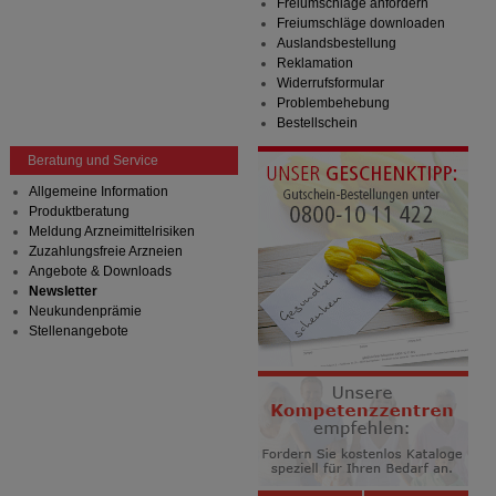
Freiumschläge anfordern
Bitte beachten Sie, dass Daten hierfür teilweise an
Freiumschläge downloaden
Dritte wie z.B. Google oder soziale Medien
Auslandsbestellung
übertragen werden.
Reklamation
Widerrufsformular
Problembehebung
Bestellschein
Beratung und Service
Allgemeine Information
Produktberatung
Meldung Arzneimittelrisiken
Zuzahlungsfreie Arzneien
Angebote & Downloads
Newsletter
Neukundenprämie
Stellenangebote