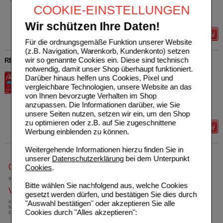
COOKIE-EINSTELLUNGEN
Sie sparen
2,41 €
(
20%
)
Grundpreis
77,12 €
pro 1 l
Wir schützen Ihre Daten!
Details
Für die ordnungsgemäße Funktion unserer Website
(z.B. Navigation, Warenkorb, Kundenkonto) setzen
wir so genannte Cookies ein. Diese sind technisch
RENNIE Kautabletten
notwendig, damit unser Shop überhaupt funktioniert.
Bayer Vital GmbH
22
Darüber hinaus helfen uns Cookies, Pixel und
16664802
AVP
***
27,79 €
vergleichbare Technologien, unsere Website an das
Unser Preis
*
16,89 €
96
St
Kautabletten
von Ihnen bevorzugte Verhalten im Shop
Sie sparen
10,90 €
(
39%
)
anzupassen. Die Informationen darüber, wie Sie
Max. Abgabe:
1
unsere Seiten nutzen, setzen wir ein, um den Shop
zu optimieren oder z.B. auf Sie zugeschnittene
Details
Werbung einblenden zu können.
Weitergehende Informationen hierzu finden Sie in
unserer
Datenschutzerklärung
bei dem Unterpunkt
0800-10 11 422
Cookies
.
gebührenfreie Rufnummer
Bitte wählen Sie nachfolgend aus, welche Cookies
Versandkostenfrei
gesetzt werden dürfen, und bestätigen Sie dies durch
"Auswahl bestätigen" oder akzeptieren Sie alle
innerhalb Deutschlands bei einem
Mindestbestellwert von 13,99 Euro oder bei
Cookies durch "Alles akzeptieren":
Einsendung eines Kassenrezeptes