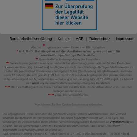
Barrierefreiheitserklärung
Kontakt
AGB
Datenschutz
Impressum
Alle mit
gekennzeichneten Felder sind Pflichtangaben.
*
inkl. MwSt. Rabatte gelten auf den Apothekenverkaufspreis und nicht für
verschreibungspflichtige Medikamente.
**
Unverbindliche Preisempfehlung des Herstellers.
***
Verkaufspreis gemäß Lauer-Taxe; verbindlicher Abrechnungspreis nach der Großen Deutschen
Spezialitätentaxe (sog. Lauer-Taxe) bei Abgabe von nicht verschreibungspflichtigen Medikamenten zu
Lasten der gesetzlichen Krankenversicherungen (z.B. bei Verschreibung des Medikaments an Kinder
unter 12 Jahren), die sich gemäß §129 Abs. 5a SGB V aus dem Abgabepreis des pharmazeutischen
Unternehmens und der Arzneimittelpreisverordnung in der Fassung zum 31.12.2003 ergibt. Es handelt
sich
nicht
um die unverbindliche Preisempfehlung des Herstellers.
****
BK: Beschaffungskosten. Diese Summe fällt zusätzlich an, da der Artikel direkt vom Hersteller
bezogen werden muss.
*****
verw. bis: Verwendbar bis.
Hier können Sie Ihre Cookie-Zustimmung widerrufen
Die angegebenen Preise beinhalten die gesetzlich vorgeschriebene Mehrwertsteuer. Der Versand
innerhalb Deutschlands ist versandkostenfrei bei einem Mindestbestellwert von 13,99 Euro. Bei
Sendungen ins Ausland fallen durch erhöhte Versicherungsgebühren Mehrkosten an
Versandkosten
Bei
Artikeln, die wir ausschließlich über den Hersteller beziehen können, fallen unter Umständen
sogenannte Beschaffungskosten an (siehe BK).
Bad Apotheke Henning Fichter e.K. - Frankfurter Str. 27 - 49214 Bad Rothenfelde - Tel 0800 / 10 11