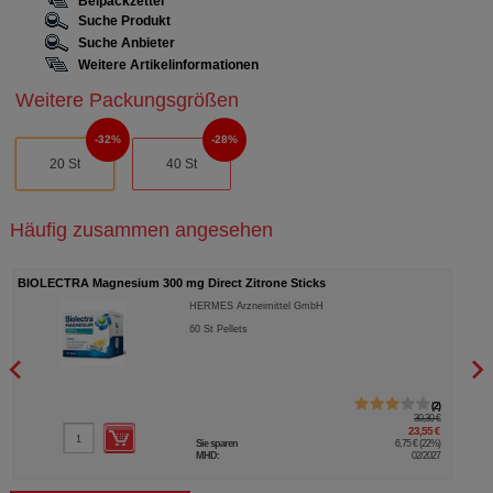
Beipackzettel
Suche Produkt
Suche Anbieter
Weitere Artikelinformationen
Weitere Packungsgrößen
32%
28%
20 St
40 St
Häufig zusammen angesehen
BIOLECTRA Magnesium 300 mg Direct Zitrone Sticks
BIOL
HERMES Arzneimittel GmbH
60
St
Pellets
2
30,30 €
23,55 €
Sie sparen
6,75 €
(
22%
)
MHD:
02/2027