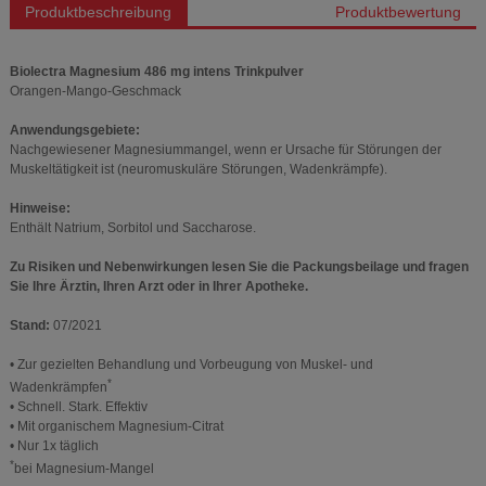
Produktbeschreibung
Produktbewertung
Biolectra Magnesium 486 mg intens Trinkpulver
Orangen-Mango-Geschmack
Anwendungsgebiete:
Nachgewiesener Magnesiummangel, wenn er Ursache für Störungen der
Muskeltätigkeit ist (neuromuskuläre Störungen, Wadenkrämpfe).
Hinweise:
Enthält Natrium, Sorbitol und Saccharose.
Zu Risiken und Nebenwirkungen lesen Sie die Packungsbeilage und fragen
Sie Ihre Ärztin, Ihren Arzt oder in Ihrer Apotheke.
Stand:
07/2021
• Zur gezielten Behandlung und Vorbeugung von Muskel- und
*
Wadenkrämpfen
• Schnell. Stark. Effektiv
• Mit organischem Magnesium-Citrat
• Nur 1x täglich
*
bei Magnesium-Mangel