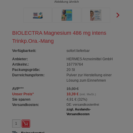
Abbildung ähnlich
BIOLECTRA Magnesium 486 mg intens
Trinkp.Ora.-Mang
Verfügbarkeit
:
sofort lieferbar
Anbieter:
HERMES Arzneimittel GmbH
Artikelnr.:
16779764
Packungsgröße:
20
St
Darreichungsform:
Pulver zur Herstellung einer
Lösung zum Einnehmen
AVP
***
15,30 €
Unser Preis
*
10,39 €
(inkl. MwSt.)
Sie sparen
4,91 €
(
32%
)
Versandkosten:
DE: versandkostenfrei
zzgl. Auslands-
Versandkosten