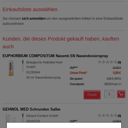
Einkaufsliste auswählen
Sie müssen
sich anmelden
um den ausgewählten Artikel in eine Einkaufsliste
aufzunehmen.
Kunden, die dieses Produkt gekauft haben, kauften
auch
EUPHORBIUM COMPOSITUM Nasentr.SN Nasendosierspray
Biologische Heilmittel Heel
0
GmbH
AVP
***
10,85 €
01230044
Unser Preis
*
5,99 €
20
ml
Nasendosierspray
Sie sparen
4,86 €
(
45%
)
Grundpreis
299,50 €
pro 1 l
Details
GEHWOL MED Schrunden Salbe
Eduard Gerlach GmbH
0
20101223
UVP
**
12,05 €
Unser Preis
*
9,64 €
125
ml
Salbe