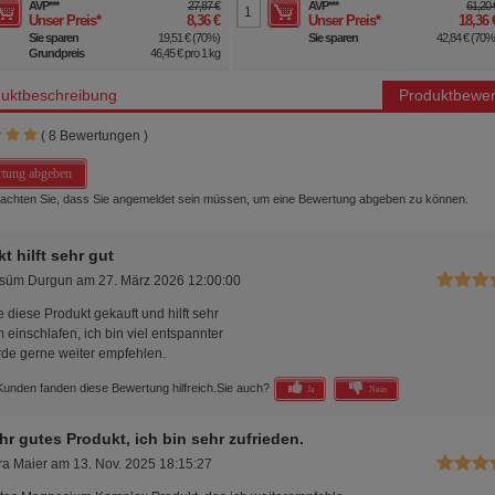
AVP
***
27,87 €
AVP
***
61,20 
Unser Preis
*
8,36 €
Unser Preis
*
18,36 
Sie sparen
19,51 €
(
70%
)
Sie sparen
42,84 €
(
70
Grundpreis
46,45 €
pro 1 kg
uktbeschreibung
Produktbewer
(
8
Bewertungen )
tung abgeben
beachten Sie, dass Sie angemeldet sein müssen, um eine Bewertung abgeben zu können.
t hilft sehr gut
süm Durgun
am
27. März 2026 12:00:00
 diese Produkt gekauft und hilft sehr
 einschlafen, ich bin viel entspannter
de gerne weiter empfehlen.
Kunden fanden diese Bewertung hilfreich.
Sie auch?
Ja
Nein
hr gutes Produkt, ich bin sehr zufrieden.
ra Maier
am
13. Nov. 2025 18:15:27