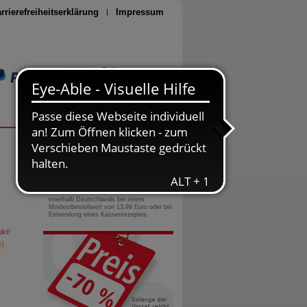
rrierefreiheitserklärung
Impressum
Seite drucken
0800-10 11 422
gebührenfreie Rufnummer
Versandkostenfrei
innerhalb Deutschlands bei einem
Mindestbestellwert von 13,99 Euro oder bei
Einsendung eines Kassenrezeptes
kt!
)