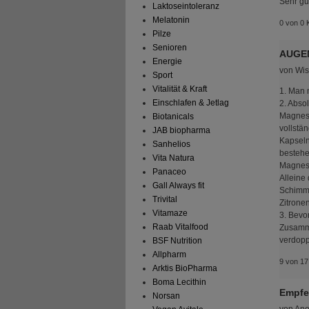
Sehr gu
Laktoseintoleranz
Melatonin
0 von 0 
Pilze
Senioren
AUGE
Energie
von
Wis
Sport
Vitalität & Kraft
1. Man 
Einschlafen & Jetlag
2. Abso
Magnesi
Biotanicals
vollstä
JAB biopharma
Kapseln
Sanhelios
bestehe
Vita Natura
Magnesi
Panaceo
Alleine
Gall Always fit
Schimme
Trivital
Zitrone
Vitamaze
3. Bevo
Raab Vitalfood
Zusamme
verdopp
BSF Nutrition
Allpharm
9 von 17
Arktis BioPharma
Boma Lecithin
Empfe
Norsan