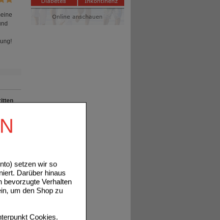
meine
und
lung!
itten
EN
he
 mehr
n
to) setzen wir so
niert. Darüber hinaus
n bevorzugte Verhalten
ein, um den Shop zu
terpunkt
Cookies
.
en.