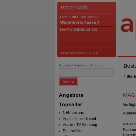
Warenkorb
Preis:
0,00 €
(inkl. MwSt.)
Warenkorb/Kasse
Der Warenkorb ist leer
Mindestbestellwert 13,99 €
Best
Produkt / Anbieter / Wirkstoff
Start
Suchen
MAGN
Angebote
Topseller
Verfügb
NEU bei uns
Anbiete
Apothekensortiment
Artikeln
Aus der TV-Werbung
Packun
Preisknüller
Darrei