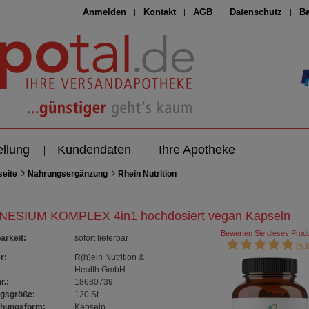
Anmelden
Kontakt
AGB
Datenschutz
Ba
ellung
Kundendaten
Ihre Apotheke
seite
Nahrungsergänzung
Rhein Nutrition
ESIUM KOMPLEX 4in1 hochdosiert vegan Kapseln
Bewerten Sie dieses Produ
arkeit
:
sofort lieferbar
(5.0
r:
R(h)ein Nutrition &
Health GmbH
r.:
18680739
gsgröße:
120
St
chungsform:
Kapseln