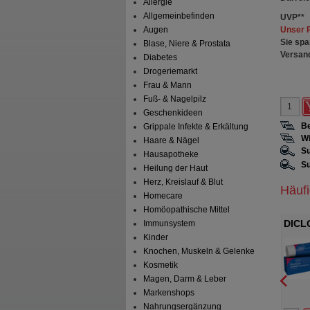
Allergie
Allgemeinbefinden
UVP
**
Unser 
Augen
Sie spa
Blase, Niere & Prostata
Versan
Diabetes
Drogeriemarkt
Frau & Mann
Fuß- & Nagelpilz
Geschenkideen
Be
Grippale Infekte & Erkältung
Wi
Haare & Nägel
Su
Hausapotheke
Su
Heilung der Haut
Herz, Kreislauf & Blut
Häuf
Homecare
Homöopathische Mittel
Immunsystem
DA 240 mg
GINKGO STADA 120 mg
DICL
Kinder
Filmtabletten
forte
A Consumer Health
STADA Consumer Health
schland GmbH
Deutschland GmbH
Knochen, Muskeln & Gelenke
t
Filmtabletten
120
St
Filmtabletten
Kosmetik
Magen, Darm & Leber
Markenshops
0
0
Nahrungsergänzung