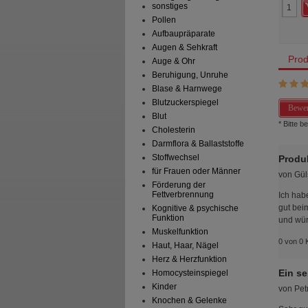
161,86 €
AVP
***
90,01 €
sonstiges
 Preis
*
48,55 €
Unser Preis
*
27,00 €
Pollen
aren
113,31 €
(
70%
)
Sie sparen
63,01 €
(
70%
)
Aufbaupräparate
Augen & Sehkraft
Prod
Auge & Ohr
Beruhigung, Unruhe
Blase & Harnwege
Blutzuckerspiegel
Bewer
Blut
* Bitte 
Cholesterin
Darmflora & Ballaststoffe
Stoffwechsel
Produk
für Frauen oder Männer
von
Gül
Förderung der
Fettverbrennung
Ich habe
gut beim
Kognitive & psychische
Funktion
und wür
Muskelfunktion
0 von 0 
Haut, Haar, Nägel
Herz & Herzfunktion
Ein se
Homocysteinspiegel
Kinder
von
Pet
Knochen & Gelenke