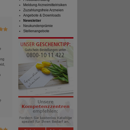
Meldung Arzneimittelrisiken
Zuzahlungsfreie Arzneien
Angebote & Downloads
Newsletter
Neukundenprämie
Stellenangebote
e
ung
id,
m
?