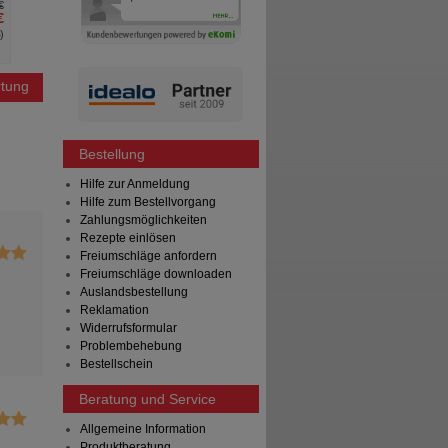
€
AVP
***
28,38 €
AVP
***
€
Unser Preis
*
8,51 €
Unser Preis
*
%
)
Sie sparen
19,87 €
(
70%
)
Sie sparen
Grundpreis
8,51 €
pro 1 l
tung
Bestellung
Hilfe zur Anmeldung
Hilfe zum Bestellvorgang
Zahlungsmöglichkeiten
Rezepte einlösen
Freiumschläge anfordern
Freiumschläge downloaden
Auslandsbestellung
Reklamation
Widerrufsformular
Problembehebung
Bestellschein
Beratung und Service
Allgemeine Information
Produktberatung