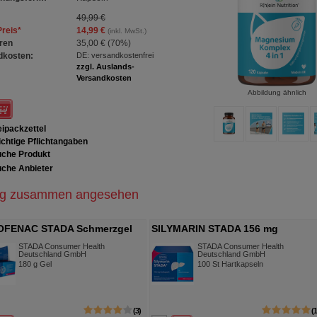
49,99 €
Preis
*
14,99 €
(inkl. MwSt.)
ren
35,00 €
(
70%
)
dkosten:
DE: versandkostenfrei
zzgl. Auslands-
Versandkosten
Abbildung ähnlich
ipackzettel
chtige Pflichtangaben
che Produkt
che Anbieter
ig zusammen angesehen
OFENAC STADA Schmerzgel
SILYMARIN STADA 156 mg
 20 mg/g
Hartkapseln
STADA Consumer Health
STADA Consumer Health
Deutschland GmbH
Deutschland GmbH
180
g
Gel
100
St
Hartkapseln
3