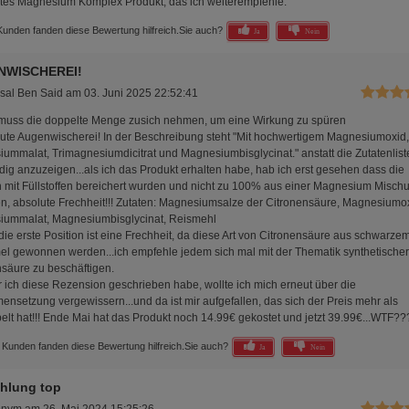
tes Magnesium Komplex Produkt, das ich weiterempfehle.
Kunden fanden diese Bewertung hilfreich.
Sie auch?
Ja
Nein
NWISCHEREI!
sal Ben Said
am
03. Juni 2025 22:52:41
muss die doppelte Menge zusich nehmen, um eine Wirkung zu spüren
lute Augenwischerei! In der Beschreibung steht "Mit hochwertigem Magnesiumoxid,
ummalat, Trimagnesiumdicitrat und Magnesiumbisglycinat." anstatt die Zutatenlist
ndig anzuzeigen...als ich das Produkt erhalten habe, hab ich erst gesehen dass die
 mit Füllstoffen bereichert wurden und nicht zu 100% aus einer Magnesium Misch
n, absolute Frechheit!!! Zutaten: Magnesiumsalze der Citronensäure, Magnesiumox
ummalat, Magnesiumbisglycinat, Reismehl
 die erste Position ist eine Frechheit, da diese Art von Citronensäure aus schwarze
l gewonnen werden...ich empfehle jedem sich mal mit der Thematik synthetischer
nsäure zu beschäftigen.
r ich diese Rezension geschrieben habe, wollte ich mich erneut über die
nsetzung vergewissern...und da ist mir aufgefallen, das sich der Preis mehr als
elt hat!!! Ende Mai hat das Produkt noch 14.99€ gekostet und jetzt 39.99€...WTF??
 Kunden fanden diese Bewertung hilfreich.
Sie auch?
Ja
Nein
hlung top