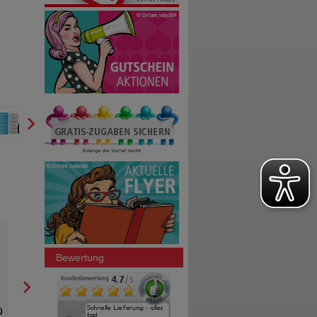
LACTULOSE STADA Sirup
CETIRIZIN STADA 10 mg
Filmtabletten
STADA Consumer Health
STADA Consumer Heal
Deutschland GmbH
Deutschland GmbH
Bewertung
1000
ml
Sirup
100
St
Filmtabletten
1
2