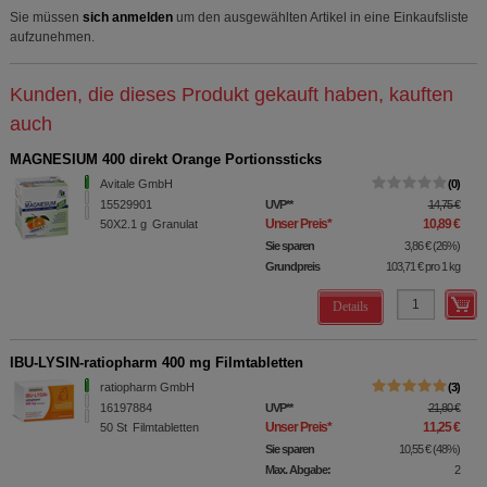
Sie müssen
sich anmelden
um den ausgewählten Artikel in eine Einkaufsliste
aufzunehmen.
Kunden, die dieses Produkt gekauft haben, kauften
auch
MAGNESIUM 400 direkt Orange Portionssticks
Avitale GmbH
0
15529901
UVP
**
14,75 €
Unser Preis
*
10,89 €
50X2.1
g
Granulat
Sie sparen
3,86 €
(
26%
)
Grundpreis
103,71 €
pro 1 kg
Details
IBU-LYSIN-ratiopharm 400 mg Filmtabletten
ratiopharm GmbH
3
16197884
UVP
**
21,80 €
Unser Preis
*
11,25 €
50
St
Filmtabletten
Sie sparen
10,55 €
(
48%
)
Max. Abgabe:
2