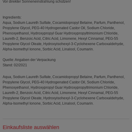
Vor direkter Sonneneinstrahlung schützen!
Ingredients:
Aqua, Sodium Laureth Sulfate, Cocamidopropyl Betaine, Parfum, Panthenol,
Propylene Glycol, PEG-40 Hydrogenated Castor Oil, Sodium Chloride,
Phenoxyethanol, Hydroxypropyl Guar Hydroxypropyltrimonium Chloride,
Laureth-2, Benzoic Acid, Citric Acid, Limonene, Hexyl Cinnamal, PEG-55
Propylene Glycol Oleate, Hydroxyisohexyl-3-Cyclohexene Carboxaldehyde,
Alpha-Isomethyl Ionone, Sorbic Acid, Linalool, Coumarin.
Quelle: Angaben der Verpackung
Stand: 02/2021
Aqua, Sodium Laureth Sulfate, Cocamidopropyl Betaine, Parfum, Panthenol,
Propylene Glycol, PEG-40 Hydrogenated Castor Oil, Sodium Chloride,
Phenoxyethanol, Hydroxypropyl Guar Hydroxypropyltrimonium Chloride,
Laureth-2, Benzoic Acid, Citric Acid, Limonene, Hexyl Cinnamal, PEG-55
Propylene Glycol Oleate, Hydroxyisohexyl-3-Cyclohexene Carboxaldehyde,
Alpha-Isomethyl Ionone, Sorbic Acid, Linalool, Coumarin.
Einkaufsliste auswählen