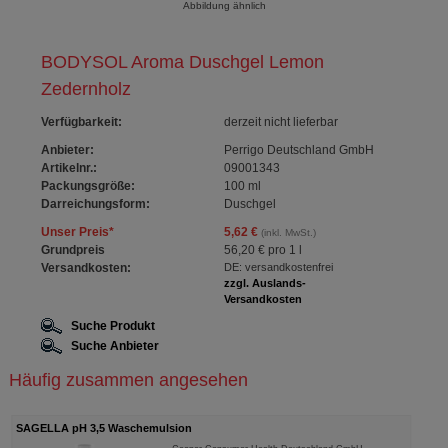
Abbildung ähnlich
BODYSOL Aroma Duschgel Lemon
Zedernholz
Verfügbarkeit
:
derzeit nicht lieferbar
Anbieter:
Perrigo Deutschland GmbH
Artikelnr.:
09001343
Packungsgröße:
100
ml
Darreichungsform:
Duschgel
Unser Preis
*
5,62 €
(inkl. MwSt.)
Grundpreis
56,20 €
pro 1 l
Versandkosten:
DE: versandkostenfrei
zzgl. Auslands-
Versandkosten
Suche Produkt
Suche Anbieter
Häufig zusammen angesehen
SAGELLA pH 3,5 Waschemulsion
SAGE