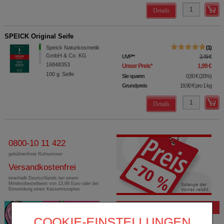
Details
SPEICK Original Seife
Speick Naturkosmetik
1
GmbH & Co. KG
UVP
**
2,49 €
16848353
Unser Preis
*
1,99 €
100
g
Seife
Sie sparen
0,50 €
(
20%
)
Grundpreis
19,90 €
pro 1 kg
Details
0800-10 11 422
gebührenfreie Rufnummer
Versandkostenfrei
innerhalb Deutschlands bei einem
Mindestbestellwert von 13,99 Euro oder bei
Einsendung eines Kassenrezeptes
Bewertung
COOKIE-EINSTELLUNGEN