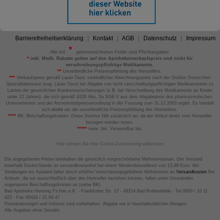
Barrierefreiheitserklärung
Kontakt
AGB
Datenschutz
Impressum
Alle mit
gekennzeichneten Felder sind Pflichtangaben.
*
inkl. MwSt. Rabatte gelten auf den Apothekenverkaufspreis und nicht für
verschreibungspflichtige Medikamente.
**
Unverbindliche Preisempfehlung des Herstellers.
***
Verkaufspreis gemäß Lauer-Taxe; verbindlicher Abrechnungspreis nach der Großen Deutschen
Spezialitätentaxe (sog. Lauer-Taxe) bei Abgabe von nicht verschreibungspflichtigen Medikamenten zu
Lasten der gesetzlichen Krankenversicherungen (z.B. bei Verschreibung des Medikaments an Kinder
unter 12 Jahren), die sich gemäß §129 Abs. 5a SGB V aus dem Abgabepreis des pharmazeutischen
Unternehmens und der Arzneimittelpreisverordnung in der Fassung zum 31.12.2003 ergibt. Es handelt
sich
nicht
um die unverbindliche Preisempfehlung des Herstellers.
****
BK: Beschaffungskosten. Diese Summe fällt zusätzlich an, da der Artikel direkt vom Hersteller
bezogen werden muss.
*****
verw. bis: Verwendbar bis.
Hier können Sie Ihre Cookie-Zustimmung widerrufen
Die angegebenen Preise beinhalten die gesetzlich vorgeschriebene Mehrwertsteuer. Der Versand
innerhalb Deutschlands ist versandkostenfrei bei einem Mindestbestellwert von 13,99 Euro. Bei
Sendungen ins Ausland fallen durch erhöhte Versicherungsgebühren Mehrkosten an
Versandkosten
Bei
Artikeln, die wir ausschließlich über den Hersteller beziehen können, fallen unter Umständen
sogenannte Beschaffungskosten an (siehe BK).
Bad Apotheke Henning Fichter e.K. - Frankfurter Str. 27 - 49214 Bad Rothenfelde - Tel 0800 / 10 11
422 - Fax 05424 / 21 64 47
Preisänderungen und Irrtümer sind vorbehalten. Abgabe nur in haushaltsüblichen Mengen.
Alle Angaben ohne Gewähr.