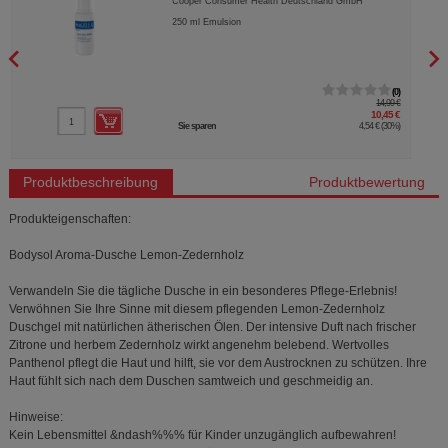
Cooper Consumer Health Deutschland GmbH
250
ml
Emulsion
0
14,99 €
10,45 €
Sie sparen
4,54 €
(
30%
)
Produktbeschreibung
Produktbewertung
Produkteigenschaften:
Bodysol Aroma-Dusche Lemon-Zedernholz
Verwandeln Sie die tägliche Dusche in ein besonderes Pflege-Erlebnis!
Verwöhnen Sie Ihre Sinne mit diesem pflegenden Lemon-Zedernholz
Duschgel mit natürlichen ätherischen Ölen. Der intensive Duft nach frischer
Zitrone und herbem Zedernholz wirkt angenehm belebend. Wertvolles
Panthenol pflegt die Haut und hilft, sie vor dem Austrocknen zu schützen. Ihre
Haut fühlt sich nach dem Duschen samtweich und geschmeidig an.
Hinweise:
Kein Lebensmittel &ndash%%% für Kinder unzugänglich aufbewahren!