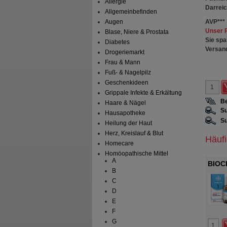
Allergie
Darrei
Allgemeinbefinden
AVP
***
Augen
Unser 
Blase, Niere & Prostata
Sie spa
Diabetes
Versan
Drogeriemarkt
Frau & Mann
Fuß- & Nagelpilz
Geschenkideen
Grippale Infekte & Erkältung
Be
Haare & Nägel
Su
Hausapotheke
Su
Heilung der Haut
Herz, Kreislauf & Blut
Häuf
Homecare
Homöopathische Mittel
A
BIOC
B
fluor
C
D
E
F
G