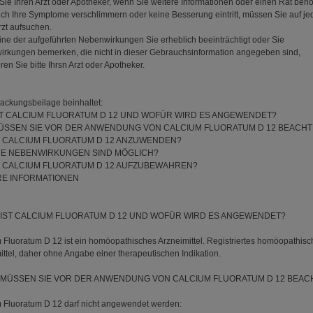
Sie Ihren Arzt oder Apotheker, wenn Sie weitere Informationen oder einen Rat benö
ch Ihre Symptome verschlimmern oder keine Besserung eintritt, müssen Sie auf je
rzt aufsuchen.
ne der aufgeführten Nebenwirkungen Sie erheblich beeinträchtigt oder Sie
rkungen bemerken, die nicht in dieser Gebrauchsinformation angegeben sind,
ren Sie bitte Ihrsn Arzt oder Apotheker.
ackungsbeilage beinhaltet:
ST CALCIUM FLUORATUM D 12 UND WOFÜR WIRD ES ANGEWENDET?
ÜSSEN SIE VOR DER ANWENDUNG VON CALCIUM FLUORATUM D 12 BEACH
ST CALCIUM FLUORATUM D 12 ANZUWENDEN?
E NEBENWIRKUNGEN SIND MÖGLICH?
ST CALCIUM FLUORATUM D 12 AUFZUBEWAHREN?
RE INFORMATIONEN
 IST CALCIUM FLUORATUM D 12 UND WOFÜR WIRD ES ANGEWENDET?
 Fluoratum D 12 ist ein homöopathisches Arzneimittel. Registriertes homöopathis
ittel, daher ohne Angabe einer therapeutischen Indikation.
S MÜSSEN SIE VOR DER ANWENDUNG VON CALCIUM FLUORATUM D 12 BEAC
 Fluoratum D 12 darf nicht angewendet werden: