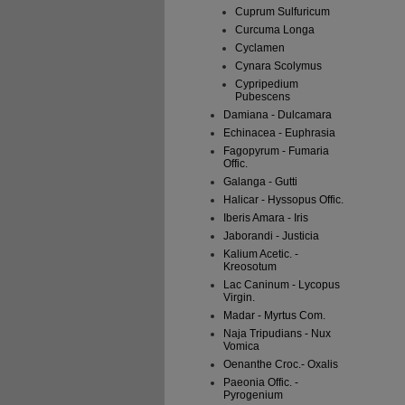
Pharmaz
Cuprum Sulfuricum
Deutsc
Curcuma Longa
DHU-Ar
Cyclamen
Ottostr
Cynara Scolymus
76227 K
Cypripedium
info@d
Pubescens
Damiana - Dulcamara
Apothek
Echinacea - Euphrasia
Fagopyrum - Fumaria
Quelle:
Offic.
Stand: 
Galanga - Gutti
Halicar - Hyssopus Offic.
Anwendu
Iberis Amara - Iris
therape
Jaborandi - Justicia
Kalium Acetic. -
Kreosotum
Lac Caninum - Lycopus
Virgin.
Madar - Myrtus Com.
Naja Tripudians - Nux
Vomica
Oenanthe Croc.- Oxalis
Paeonia Offic. -
Pyrogenium