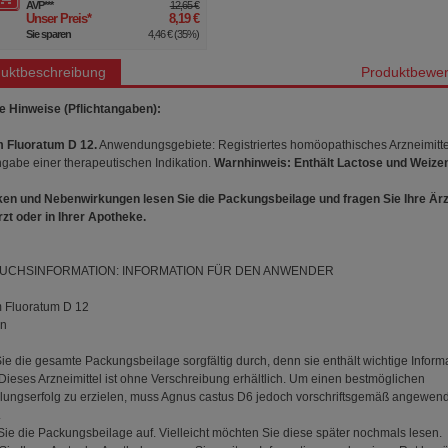
AVP
***
12,65 €
Unser Preis
*
8,19 €
Sie sparen
4,46 €
(
35%
)
uktbeschreibung
Produktbewer
e Hinweise (Pflichtangaben):
 Fluoratum D 12.
Anwendungsgebiete: Registriertes homöopathisches Arzneimitte
gabe einer therapeutischen Indikation.
Warnhinweis: Enthält Lactose und Weize
ken und Nebenwirkungen lesen Sie die Packungsbeilage und fragen Sie Ihre Ärz
rzt oder in Ihrer Apotheke.
UCHSINFORMATION: INFORMATION FÜR DEN ANWENDER
 Fluoratum D 12
en
ie die gesamte Packungsbeilage sorgfältig durch, denn sie enthält wichtige Inform
. Dieses Arzneimittel ist ohne Verschreibung erhältlich. Um einen bestmöglichen
ungserfolg zu erzielen, muss Agnus castus D6 jedoch vorschriftsgemäß angewen
.
ie die Packungsbeilage auf. Vielleicht möchten Sie diese später nochmals lesen.