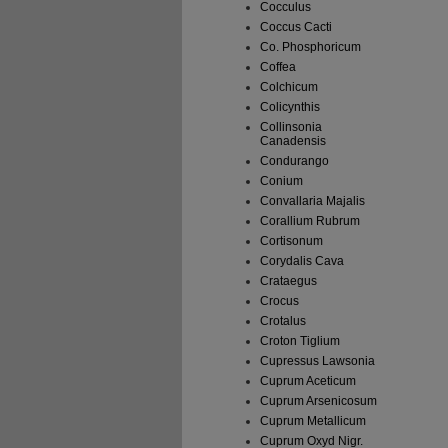
Cocculus
4. WE
Coccus Cacti
Wie all
Co. Phosphoricum
jedem a
Coffea
Hinweis
Colchicum
Beschwe
Colicynthis
das Arzn
Collinsonia
wenn ei
Canadensis
Nebenwi
Condurango
Conium
5. WIE
Convallaria Majalis
Corallium Rubrum
Für die
Cortisonum
für Kin
äußerer
Corydalis Cava
Crataegus
6. WEI
Crocus
Crotalus
Was Cal
Croton Tiglium
Der Wirk
Cupressus Lawsonia
Die son
Cuprum Aceticum
Cuprum Arsenicosum
Wie Cal
Cuprum Metallicum
Tablett
Cuprum Oxyd Nigr.