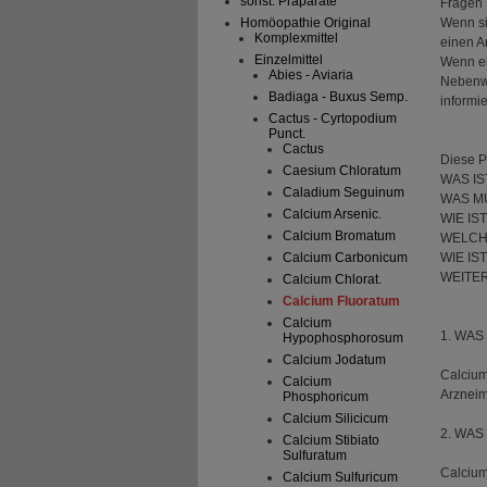
sonst. Präparate
Fragen 
Wenn si
Homöopathie Original
Komplexmittel
einen A
Einzelmittel
Wenn ei
Abies - Aviaria
Nebenwi
Badiaga - Buxus Semp.
informie
Cactus - Cyrtopodium
Punct.
Cactus
Diese P
Caesium Chloratum
WAS I
Caladium Seguinum
WAS M
Calcium Arsenic.
WIE I
Calcium Bromatum
WELCH
WIE I
Calcium Carbonicum
WEITE
Calcium Chlorat.
Calcium Fluoratum
Calcium
1. WAS
Hypophosphorosum
Calcium Jodatum
Calcium
Calcium
Arzneim
Phosphoricum
Calcium Silicicum
2. WA
Calcium Stibiato
Sulfuratum
Calcium
Calcium Sulfuricum