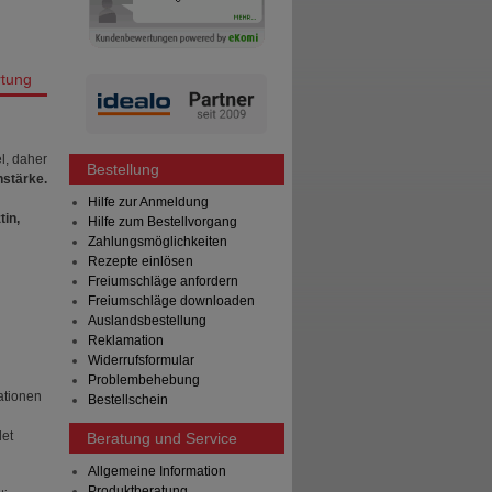
tung
l, daher
Bestellung
nstärke.
Hilfe zur Anmeldung
tin,
Hilfe zum Bestellvorgang
Zahlungsmöglichkeiten
Rezepte einlösen
Freiumschläge anfordern
Freiumschläge downloaden
Auslandsbestellung
Reklamation
Widerrufsformular
Problembehebung
ationen
Bestellschein
det
Beratung und Service
Allgemeine Information
Produktberatung