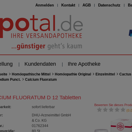
Anmelden
Kontakt
AGB
Datenschutz
Ba
ellung
Kundendaten
Ihre Apotheke
seite
Homöopathische Mittel
Homöopathie Original
Einzelmittel
Cactus 
odium Punct.
Calcium Fluoratum
IUM FLUORATUM D 12 Tabletten
Bewerten Sie dieses Produ
arkeit
:
sofort lieferbar
(0.0
r:
DHU-Arzneimittel GmbH
& Co. KG
r.:
01762344
gsgröße:
80
St