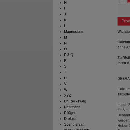
H
I
J
K
Prod
L
Wichtig
Magnesium
M
Calcium
N
ohne An
O
P & Q
Zu Risi
R
Ihren A
S
T
U
GEBRA
V
Calcium
W
Tablett
XYZ
Dr. Reckeweg
Lesen S
Nestmann
für Sie
Pflüger
Behandl
Dreluso
werden
Spenglersan
Heben S