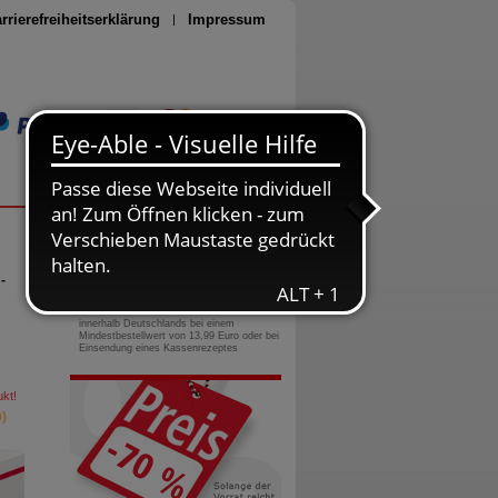
rrierefreiheitserklärung
Impressum
Seite drucken
0800-10 11 422
gebührenfreie Rufnummer
-
Versandkostenfrei
innerhalb Deutschlands bei einem
Mindestbestellwert von 13,99 Euro oder bei
Einsendung eines Kassenrezeptes
kt!
)