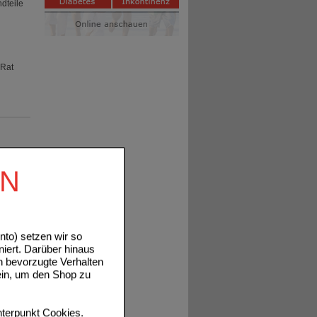
dteile
 Rat
w. vor
tel
mittel
en.
EN
en:
toren in
to) setzen wir so
niert. Darüber hinaus
n bevorzugte Verhalten
tails
ein, um den Shop zu
:
terpunkt
Cookies
.