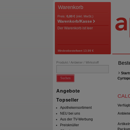
Warenkorb
Preis:
0,00 €
(inkl. MwSt.)
Warenkorb/Kasse
Der Warenkorb ist leer
Mindestbestellwert 13,99 €
Best
Produkt / Anbieter / Wirkstoff
Start
Suchen
Cyrtop
Angebote
CALC
Topseller
Verfügb
Apothekensortiment
Anbiete
NEU bei uns
Aus der TV-Werbung
Artikeln
Preisknüller
Packun