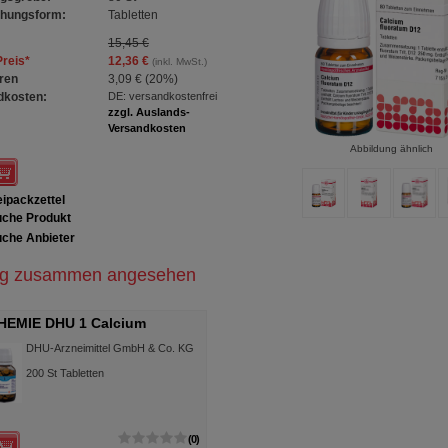
chungsform:
Tabletten
15,45 €
Preis
*
12,36 €
(inkl. MwSt.)
ren
3,09 €
(
20%
)
dkosten:
DE: versandkostenfrei
zzgl. Auslands-
Versandkosten
Abbildung ähnlich
ipackzettel
che Produkt
che Anbieter
ig zusammen angesehen
HEMIE DHU 1 Calcium
atum D 12 Tabletten
DHU-Arzneimittel GmbH & Co. KG
200
St
Tabletten
0