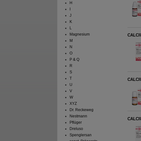
H
I
J
K
L
Magnesium
CALCI
M
N
O
P & Q
R
S
T
CALCI
U
V
W
XYZ
Dr. Reckeweg
Nestmann
CALCI
Pflüger
Dreluso
Spenglersan