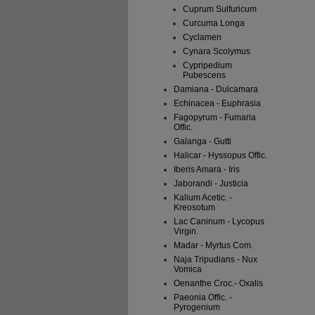
Cuprum Sulfuricum
Curcuma Longa
Cyclamen
Cynara Scolymus
Cypripedium
Pubescens
Damiana - Dulcamara
Echinacea - Euphrasia
Fagopyrum - Fumaria
Offic.
Galanga - Gutti
Halicar - Hyssopus Offic.
Iberis Amara - Iris
Jaborandi - Justicia
Kalium Acetic. -
Kreosotum
Lac Caninum - Lycopus
Virgin.
Madar - Myrtus Com.
Naja Tripudians - Nux
Vomica
Oenanthe Croc.- Oxalis
Paeonia Offic. -
Pyrogenium