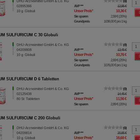
DHU-Arzneimittel GmbH & Co. KG
0
02895366
AVP
***
12,95 €
Unser Preis
*
10,36 €
10
g
Globuli
Sie sparen
2,59 €
(
20%
)
Grundpreis
1036,00 €
pro 1 kg
UM SULFURICUM C 30 Globuli
DHU-Arzneimittel GmbH & Co. KG
0
04209808
AVP
***
13,45 €
Unser Preis
*
10,76 €
10
g
Globuli
Sie sparen
2,69 €
(
20%
)
Grundpreis
1076,00 €
pro 1 kg
UM SULFURICUM D 6 Tabletten
DHU-Arzneimittel GmbH & Co. KG
0
02125438
AVP
***
14,45 €
Unser Preis
*
11,56 €
80
St
Tabletten
Sie sparen
2,89 €
(
20%
)
UM SULFURICUM C 200 Globuli
DHU-Arzneimittel GmbH & Co. KG
0
04209814
AVP
***
20,85 €
Unser Preis
*
16,68 €
10
g
Globuli