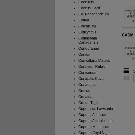
Cocculus
Coccus Cacti
Co. Phosphoricum
Coffea
Colchicum
Colicynthis
CADMI
Collinsonia
Canadensis
Condurango
Conium
Convallaria Majalis
Corallium Rubrum
Cortisonum
Corydalis Cava
Crataegus
Crocus
Crotalus
Croton Tiglium
Cupressus Lawsonia
Cuprum Aceticum
Cuprum Arsenicosum
Cuprum Metallicum
Cuprum Oxyd Nigr.