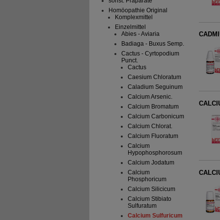
sonst. Präparate
Homöopathie Original
Komplexmittel
Einzelmittel
Abies - Aviaria
CADMI
Badiaga - Buxus Semp.
Cactus - Cyrtopodium
Punct.
Cactus
Caesium Chloratum
Caladium Seguinum
Calcium Arsenic.
CALCI
Calcium Bromatum
Calcium Carbonicum
Calcium Chlorat.
Calcium Fluoratum
Calcium
Hypophosphorosum
Calcium Jodatum
CALCI
Calcium
Phosphoricum
Calcium Silicicum
Calcium Stibiato
Sulfuratum
Calcium Sulfuricum