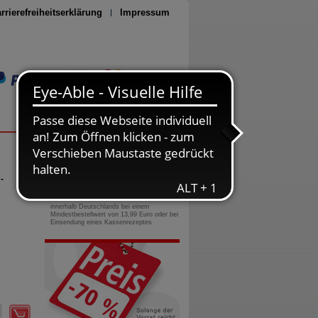
rrierefreiheitserklärung
Impressum
Seite drucken
0800-10 11 422
gebührenfreie Rufnummer
-
Versandkostenfrei
innerhalb Deutschlands bei einem
Mindestbestellwert von 13,99 Euro oder bei
Einsendung eines Kassenrezeptes