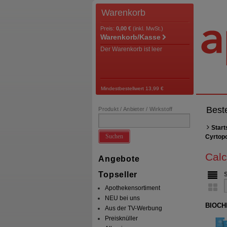
Warenkorb
Preis:
0,00 €
(inkl. MwSt.)
Warenkorb/Kasse
Der Warenkorb ist leer
Mindestbestellwert 13,99 €
Best
Produkt / Anbieter / Wirkstoff
Start
Suchen
Cyrtop
Calc
Angebote
Topseller
Apothekensortiment
NEU bei uns
BIOCHE
Aus der TV-Werbung
Preisknüller