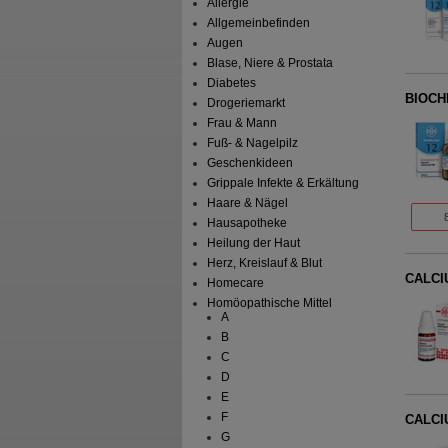
Allergie
Allgemeinbefinden
Augen
Blase, Niere & Prostata
Diabetes
BIOCHE
Drogeriemarkt
Frau & Mann
Fuß- & Nagelpilz
Geschenkideen
Grippale Infekte & Erkältung
Haare & Nägel
Hausapotheke
Heilung der Haut
Herz, Kreislauf & Blut
CALCI
Homecare
Homöopathische Mittel
A
B
C
D
E
F
CALCI
G