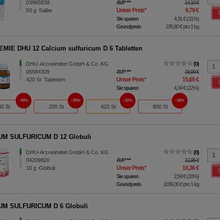
03965838
AVP
***
14,10 €
Unser Preis
*
9,79 €
50
g
Salbe
Sie sparen
4,31 €
(
31%
)
Grundpreis
195,80 €
pro 1 kg
MIE DHU 12 Calcium sulfuricum D 6 Tabletten
DHU-Arzneimittel GmbH & Co. KG
0
06584309
AVP
***
19,99 €
Unser Preis
*
15,65 €
420
St
Tabletten
Sie sparen
4,34 €
(
22%
)
36%
35%
22%
32%
80 St
200 St
420 St
900 St
UM SULFURICUM D 12 Globuli
DHU-Arzneimittel GmbH & Co. KG
0
04209820
AVP
***
12,95 €
Unser Preis
*
10,36 €
10
g
Globuli
Sie sparen
2,59 €
(
20%
)
Grundpreis
1036,00 €
pro 1 kg
UM SULFURICUM D 6 Globuli