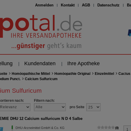
Anmelden
Kontakt
AGB
Datenschutz
Ba
ellung
Kundendaten
Ihre Apotheke
seite
Homöopathische Mittel
Homöopathie Original
Einzelmittel
Cactus 
odium Punct.
Calcium Sulfuricum
ium Sulfuricum
Sortieren nach:
Filtern nach:
pro Seite
MIE DHU 12 Calcium sulfuricum N D 4 Salbe
DHU-Arzneimittel GmbH & Co. KG
0