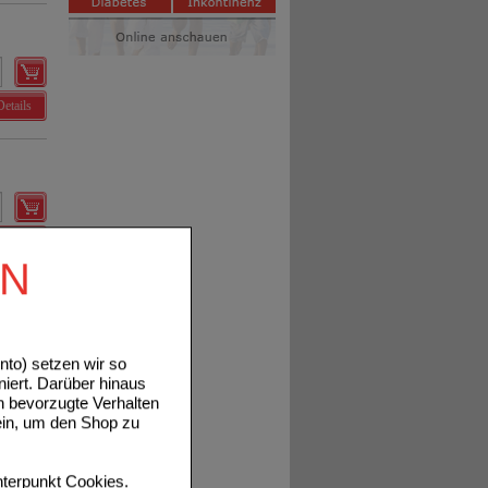
Details
Details
EN
to) setzen wir so
niert. Darüber hinaus
Details
n bevorzugte Verhalten
ein, um den Shop zu
terpunkt
Cookies
.