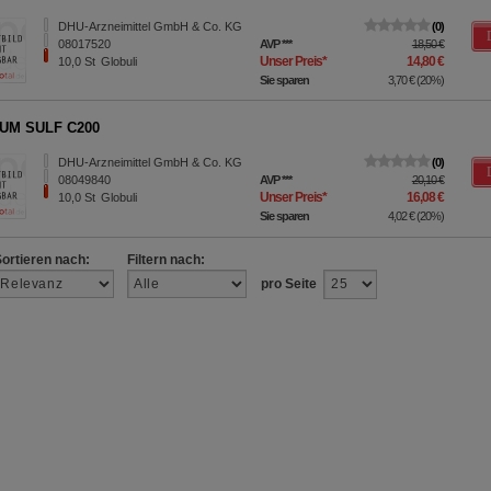
DHU-Arzneimittel GmbH & Co. KG
0
08017520
AVP
***
18,50 €
Unser Preis
*
14,80 €
10,0
St
Globuli
Sie sparen
3,70 €
(
20%
)
UM SULF C200
DHU-Arzneimittel GmbH & Co. KG
0
08049840
AVP
***
20,10 €
Unser Preis
*
16,08 €
10,0
St
Globuli
Sie sparen
4,02 €
(
20%
)
Sortieren nach:
Filtern nach:
pro Seite