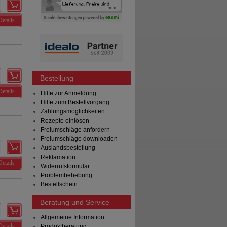
Details
Bestellung
Details
Hilfe zur Anmeldung
Hilfe zum Bestellvorgang
Zahlungsmöglichkeiten
Rezepte einlösen
Freiumschläge anfordern
Freiumschläge downloaden
Auslandsbestellung
Reklamation
Details
Widerrufsformular
Problembehebung
Bestellschein
Beratung und Service
Allgemeine Information
Details
Produktberatung