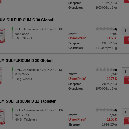
Sie sparen
4,17 €
(
20%
)
Grundpreis
1668,00 €
pro 1 kg
UM SULFURICUM C 30 Globuli
DHU-Arzneimittel GmbH & Co. KG
0
00000388
AVP
***
14,45 €
Unser Preis
*
11,56 €
10
g
Globuli
Sie sparen
2,89 €
(
20%
)
Grundpreis
1156,00 €
pro 1 kg
UM SULFURICUM D 30 Globuli
DHU-Arzneimittel GmbH & Co. KG
0
07162792
AVP
***
13,45 €
Unser Preis
*
10,76 €
10
g
Globuli
Sie sparen
2,69 €
(
20%
)
Grundpreis
1076,00 €
pro 1 kg
UM SULFURICUM D 12 Tabletten
DHU-Arzneimittel GmbH & Co. KG
0
02117924
AVP
***
14,45 €
Unser Preis
*
11,56 €
80
St
Tabletten
Sie sparen
2,89 €
(
20%
)