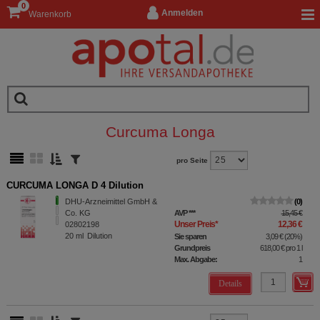
0
Anmelden
Warenkorb
Curcuma Longa
pro Seite
CURCUMA LONGA D 4 Dilution
DHU-Arzneimittel GmbH &
0
Co. KG
AVP
***
15,45 €
Unser Preis
*
12,36 €
02802198
20
ml
Dilution
Sie sparen
3,09 €
(
20%
)
Grundpreis
618,00 €
pro 1 l
Max. Abgabe:
1
Details