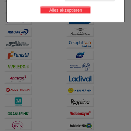
Kundenkonto), weshalb auf diese nicht verzichtet
werden kann.
Alles akzeptieren
Komfort:
Diese Cookies werden genutzt um das
Einkaufserlebnis noch ansprechender zu gestalten,
beispielsweise für die Wiedererkennung des
Besuchers oder unsere Seite an bevorzugte
Verhaltensweisen (z.B. Spracheinstellung)
anzupassen. Komfort-Cookies ermöglichen es uns
auch auf Ihre Bedürfnisse zugeschrittene Inhalte
anzuzeigen und unser Partnerprogramm zu
betreiben.
Statistik & Tracking:
Hierüber lassen sich
Informationen über die Art und Weise der Nutzung
unserer Website sammeln, mit deren Hilfe wir unsere
Website weiter für Sie optimieren können, den Inhalt
auf unserer Website aber auch die Werbung auf
Drittseiten möglichst relevant für Sie zu gestalten.
Bitte beachten Sie, dass Daten hierfür teilweise an
Dritte wie z.B. Google oder soziale Medien
übertragen werden.