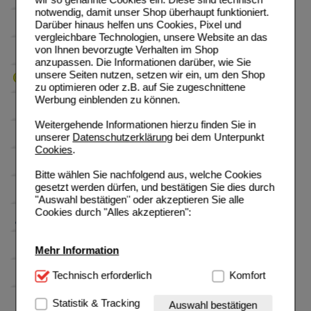
notwendig, damit unser Shop überhaupt funktioniert.
Darüber hinaus helfen uns Cookies, Pixel und
vergleichbare Technologien, unsere Website an das
von Ihnen bevorzugte Verhalten im Shop
anzupassen. Die Informationen darüber, wie Sie
unsere Seiten nutzen, setzen wir ein, um den Shop
zu optimieren oder z.B. auf Sie zugeschnittene
Werbung einblenden zu können.
Weitergehende Informationen hierzu finden Sie in
unserer
Datenschutzerklärung
bei dem Unterpunkt
Cookies
.
Bitte wählen Sie nachfolgend aus, welche Cookies
gesetzt werden dürfen, und bestätigen Sie dies durch
"Auswahl bestätigen" oder akzeptieren Sie alle
Cookies durch "Alles akzeptieren":
Mehr Information
Technisch Notwendig:
Technisch erforderlich
Hierbei handelt es sich um
Komfort
Cookies, die für die Grundfunktionen unserer
Website notwendig sind (z.B. Navigation, Warenkorb,
Statistik & Tracking
Auswahl bestätigen