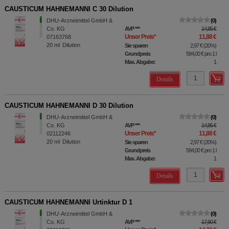
CAUSTICUM HAHNEMANNI C 30 Dilution
DHU-Arzneimittel GmbH &
0
Co. KG
AVP
***
14,85 €
Unser Preis
*
11,88 €
07163768
20
ml
Dilution
Sie sparen
2,97 €
(
20%
)
Grundpreis
594,00 €
pro 1 l
Max. Abgabe:
1
Details
CAUSTICUM HAHNEMANNI D 30 Dilution
DHU-Arzneimittel GmbH &
0
Co. KG
AVP
***
14,85 €
Unser Preis
*
11,88 €
02112246
20
ml
Dilution
Sie sparen
2,97 €
(
20%
)
Grundpreis
594,00 €
pro 1 l
Max. Abgabe:
1
Details
CAUSTICUM HAHNEMANNI Urtinktur D 1
DHU-Arzneimittel GmbH &
0
Co. KG
AVP
***
17,90 €