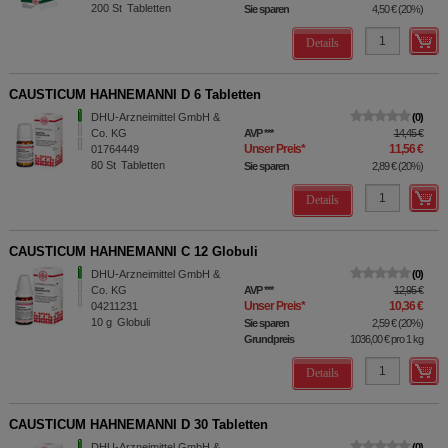
200
St
Tabletten
Sie sparen
4,50 €
(
20%
)
Details
CAUSTICUM HAHNEMANNI D 6 Tabletten
DHU-Arzneimittel GmbH &
0
Co. KG
AVP
***
14,45 €
Unser Preis
*
11,56 €
01764449
80
St
Tabletten
Sie sparen
2,89 €
(
20%
)
Details
CAUSTICUM HAHNEMANNI C 12 Globuli
DHU-Arzneimittel GmbH &
0
Co. KG
AVP
***
12,95 €
Unser Preis
*
10,36 €
04211231
10
g
Globuli
Sie sparen
2,59 €
(
20%
)
Grundpreis
1036,00 €
pro 1 kg
Details
CAUSTICUM HAHNEMANNI D 30 Tabletten
DHU-Arzneimittel GmbH &
0