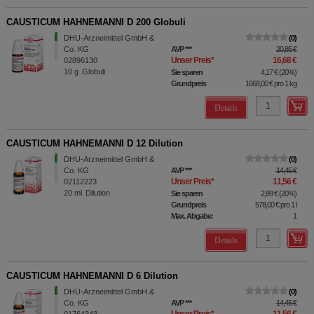
CAUSTICUM HAHNEMANNI D 200 Globuli
DHU-Arzneimittel GmbH &
0
Co. KG
AVP
***
20,85 €
Unser Preis
*
16,68 €
02896130
10
g
Globuli
Sie sparen
4,17 €
(
20%
)
Grundpreis
1668,00 €
pro 1 kg
Details
CAUSTICUM HAHNEMANNI D 12 Dilution
DHU-Arzneimittel GmbH &
0
Co. KG
AVP
***
14,45 €
Unser Preis
*
11,56 €
02112223
20
ml
Dilution
Sie sparen
2,89 €
(
20%
)
Grundpreis
578,00 €
pro 1 l
Max. Abgabe:
1
Details
CAUSTICUM HAHNEMANNI D 6 Dilution
DHU-Arzneimittel GmbH &
0
Co. KG
AVP
***
14,45 €