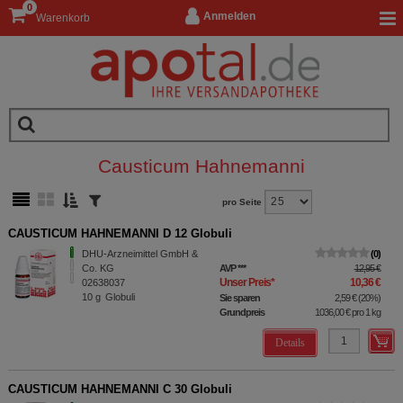
0
Anmelden
Warenkorb
Causticum Hahnemanni
pro Seite
CAUSTICUM HAHNEMANNI D 12 Globuli
DHU-Arzneimittel GmbH &
0
Co. KG
AVP
***
12,95 €
Unser Preis
*
10,36 €
02638037
10
g
Globuli
Sie sparen
2,59 €
(
20%
)
Grundpreis
1036,00 €
pro 1 kg
Details
CAUSTICUM HAHNEMANNI C 30 Globuli