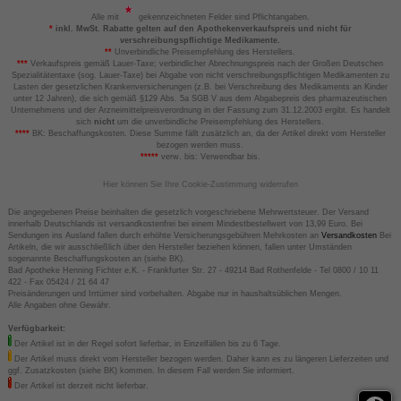
Alle mit
gekennzeichneten Felder sind Pflichtangaben.
*
inkl. MwSt. Rabatte gelten auf den Apothekenverkaufspreis und nicht für
verschreibungspflichtige Medikamente.
**
Unverbindliche Preisempfehlung des Herstellers.
***
Verkaufspreis gemäß Lauer-Taxe; verbindlicher Abrechnungspreis nach der Großen Deutschen
Spezialitätentaxe (sog. Lauer-Taxe) bei Abgabe von nicht verschreibungspflichtigen Medikamenten zu
Lasten der gesetzlichen Krankenversicherungen (z.B. bei Verschreibung des Medikaments an Kinder
unter 12 Jahren), die sich gemäß §129 Abs. 5a SGB V aus dem Abgabepreis des pharmazeutischen
Unternehmens und der Arzneimittelpreisverordnung in der Fassung zum 31.12.2003 ergibt. Es handelt
sich
nicht
um die unverbindliche Preisempfehlung des Herstellers.
****
BK: Beschaffungskosten. Diese Summe fällt zusätzlich an, da der Artikel direkt vom Hersteller
bezogen werden muss.
*****
verw. bis: Verwendbar bis.
Hier können Sie Ihre Cookie-Zustimmung widerrufen
Die angegebenen Preise beinhalten die gesetzlich vorgeschriebene Mehrwertsteuer. Der Versand
innerhalb Deutschlands ist versandkostenfrei bei einem Mindestbestellwert von 13,99 Euro. Bei
Sendungen ins Ausland fallen durch erhöhte Versicherungsgebühren Mehrkosten an
Versandkosten
Bei
Artikeln, die wir ausschließlich über den Hersteller beziehen können, fallen unter Umständen
sogenannte Beschaffungskosten an (siehe BK).
Bad Apotheke Henning Fichter e.K. - Frankfurter Str. 27 - 49214 Bad Rothenfelde - Tel 0800 / 10 11
422 - Fax 05424 / 21 64 47
Preisänderungen und Irrtümer sind vorbehalten. Abgabe nur in haushaltsüblichen Mengen.
Alle Angaben ohne Gewähr.
Verfügbarkeit:
Der Artikel ist in der Regel sofort lieferbar, in Einzelfällen bis zu 6 Tage.
Der Artikel muss direkt vom Hersteller bezogen werden. Daher kann es zu längeren Lieferzeiten und
ggf. Zusatzkosten (siehe BK) kommen. In diesem Fall werden Sie informiert.
Der Artikel ist derzeit nicht lieferbar.