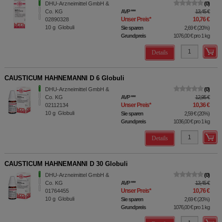
DHU-Arzneimittel GmbH &
0
Co. KG
AVP
***
13,45 €
Unser Preis
*
10,76 €
02890328
10
g
Globuli
Sie sparen
2,69 €
(
20%
)
Grundpreis
1076,00 €
pro 1 kg
Details
CAUSTICUM HAHNEMANNI D 6 Globuli
DHU-Arzneimittel GmbH &
0
Co. KG
AVP
***
12,95 €
Unser Preis
*
10,36 €
02112134
10
g
Globuli
Sie sparen
2,59 €
(
20%
)
Grundpreis
1036,00 €
pro 1 kg
Details
CAUSTICUM HAHNEMANNI D 30 Globuli
DHU-Arzneimittel GmbH &
0
Co. KG
AVP
***
13,45 €
Unser Preis
*
10,76 €
01764455
10
g
Globuli
Sie sparen
2,69 €
(
20%
)
Grundpreis
1076,00 €
pro 1 kg