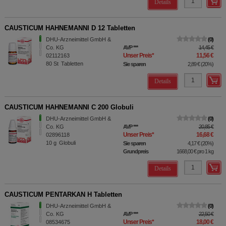
Details
CAUSTICUM HAHNEMANNI D 12 Tabletten
DHU-Arzneimittel GmbH &
0
Co. KG
AVP
***
14,45 €
Unser Preis
*
11,56 €
02112163
80
St
Tabletten
Sie sparen
2,89 €
(
20%
)
Details
CAUSTICUM HAHNEMANNI C 200 Globuli
DHU-Arzneimittel GmbH &
0
Co. KG
AVP
***
20,85 €
Unser Preis
*
16,68 €
02896118
10
g
Globuli
Sie sparen
4,17 €
(
20%
)
Grundpreis
1668,00 €
pro 1 kg
Details
CAUSTICUM PENTARKAN H Tabletten
DHU-Arzneimittel GmbH &
0
Co. KG
AVP
***
22,50 €
Unser Preis
*
18,00 €
08534675