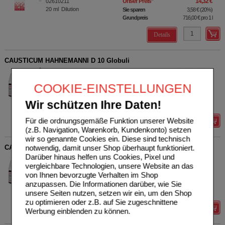
Unser Preis
*
14,32 €
02610211
20
ml
Dilution
Sie sparen
3,58 €
(
20%
)
Grundpreis
716,00 €
pro 1 l
Details
CAUSTICUM HAHNEMANNI D 10 Globuli
DHU-Arzneimittel GmbH &
0
Co. KG
AVP
***
12,95 €
COOKIE-EINSTELLUNGEN
Unser Preis
*
10,36 €
04211254
10
g
Globuli
Sie sparen
2,59 €
(
20%
)
Wir schützen Ihre Daten!
Grundpreis
1036,00 €
pro 1 kg
Für die ordnungsgemäße Funktion unserer Website
Details
(z.B. Navigation, Warenkorb, Kundenkonto) setzen
wir so genannte Cookies ein. Diese sind technisch
CAUSTICUM HAHNEMANNI C 1000 Globuli
notwendig, damit unser Shop überhaupt funktioniert.
Darüber hinaus helfen uns Cookies, Pixel und
DHU-Arzneimittel GmbH &
0
vergleichbare Technologien, unsere Website an das
Co. KG
AVP
***
47,90 €
von Ihnen bevorzugte Verhalten im Shop
Unser Preis
*
38,32 €
04211248
10
g
Globuli
anzupassen. Die Informationen darüber, wie Sie
Sie sparen
9,58 €
(
20%
)
Grundpreis
3832,00 €
pro 1 kg
unsere Seiten nutzen, setzen wir ein, um den Shop
zu optimieren oder z.B. auf Sie zugeschnittene
Details
Werbung einblenden zu können.