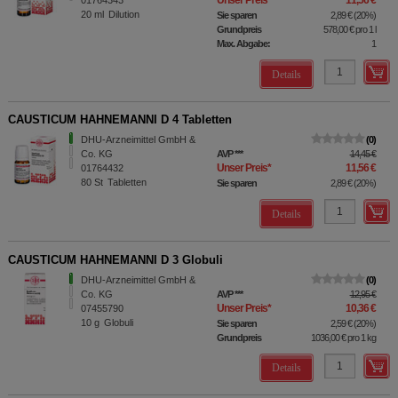
Unser Preis
*
11,56 €
01764343
20
ml
Dilution
Sie sparen
2,89 €
(
20%
)
Grundpreis
578,00 €
pro 1 l
Max. Abgabe:
1
Details
CAUSTICUM HAHNEMANNI D 4 Tabletten
DHU-Arzneimittel GmbH &
0
Co. KG
AVP
***
14,45 €
Unser Preis
*
11,56 €
01764432
80
St
Tabletten
Sie sparen
2,89 €
(
20%
)
Details
CAUSTICUM HAHNEMANNI D 3 Globuli
DHU-Arzneimittel GmbH &
0
Co. KG
AVP
***
12,95 €
Unser Preis
*
10,36 €
07455790
10
g
Globuli
Sie sparen
2,59 €
(
20%
)
Grundpreis
1036,00 €
pro 1 kg
Details