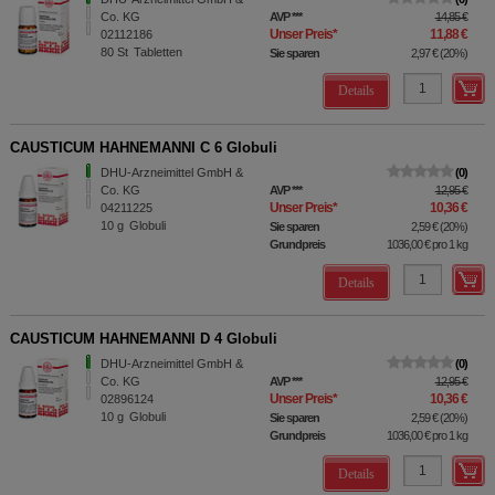
Co. KG
AVP
***
14,85 €
Unser Preis
*
11,88 €
02112186
80
St
Tabletten
Sie sparen
2,97 €
(
20%
)
Details
CAUSTICUM HAHNEMANNI C 6 Globuli
DHU-Arzneimittel GmbH &
0
Co. KG
AVP
***
12,95 €
Unser Preis
*
10,36 €
04211225
10
g
Globuli
Sie sparen
2,59 €
(
20%
)
Grundpreis
1036,00 €
pro 1 kg
Details
CAUSTICUM HAHNEMANNI D 4 Globuli
DHU-Arzneimittel GmbH &
0
Co. KG
AVP
***
12,95 €
Unser Preis
*
10,36 €
02896124
10
g
Globuli
Sie sparen
2,59 €
(
20%
)
Grundpreis
1036,00 €
pro 1 kg
Details