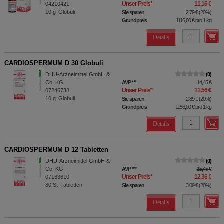
Unser Preis
*
11,16 €
04210421
10
g
Globuli
Sie sparen
2,79 €
(
20%
)
Grundpreis
1116,00 €
pro 1 kg
Details
CARDIOSPERMUM D 30 Globuli
DHU-Arzneimittel GmbH &
0
Co. KG
AVP
***
14,45 €
Unser Preis
*
11,56 €
07246738
10
g
Globuli
Sie sparen
2,89 €
(
20%
)
Grundpreis
1156,00 €
pro 1 kg
Details
CARDIOSPERMUM D 12 Tabletten
DHU-Arzneimittel GmbH &
0
Co. KG
AVP
***
15,45 €
Unser Preis
*
12,36 €
07163610
80
St
Tabletten
Sie sparen
3,09 €
(
20%
)
Details