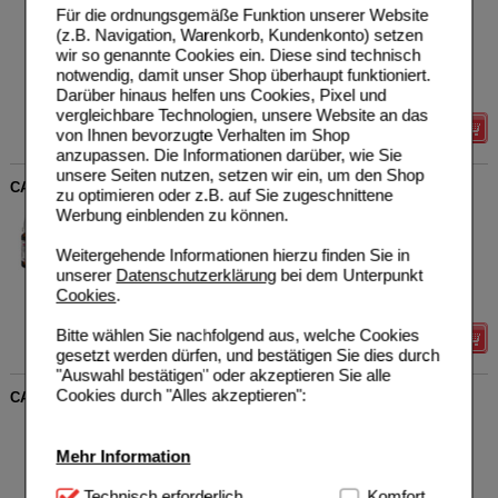
DHU-Arzneimittel GmbH &
0
Für die ordnungsgemäße Funktion unserer Website
Co. KG
AVP
***
15,45 €
(z.B. Navigation, Warenkorb, Kundenkonto) setzen
Unser Preis
*
12,36 €
02801448
wir so genannte Cookies ein. Diese sind technisch
20
ml
Dilution
Sie sparen
3,09 €
(
20%
)
notwendig, damit unser Shop überhaupt funktioniert.
Grundpreis
618,00 €
pro 1 l
Darüber hinaus helfen uns Cookies, Pixel und
Max. Abgabe:
1
vergleichbare Technologien, unsere Website an das
Details
von Ihnen bevorzugte Verhalten im Shop
anzupassen. Die Informationen darüber, wie Sie
unsere Seiten nutzen, setzen wir ein, um den Shop
CARDIOSPERMUM D 4 Dilution
zu optimieren oder z.B. auf Sie zugeschnittene
Werbung einblenden zu können.
DHU-Arzneimittel GmbH &
0
Co. KG
AVP
***
15,45 €
Unser Preis
*
12,36 €
02111933
Weitergehende Informationen hierzu finden Sie in
20
ml
Dilution
Sie sparen
3,09 €
(
20%
)
unserer
Datenschutzerklärung
bei dem Unterpunkt
Grundpreis
618,00 €
pro 1 l
Cookies
.
Max. Abgabe:
1
Bitte wählen Sie nachfolgend aus, welche Cookies
Details
gesetzt werden dürfen, und bestätigen Sie dies durch
"Auswahl bestätigen" oder akzeptieren Sie alle
Cookies durch "Alles akzeptieren":
CARDIOSPERMUM D 3 Dilution
DHU-Arzneimittel GmbH &
0
Co. KG
AVP
***
15,45 €
Mehr Information
Unser Preis
*
12,36 €
02609969
20
ml
Dilution
Sie sparen
3,09 €
(
20%
)
Technisch Notwendig:
Technisch erforderlich
Hierbei handelt es sich um
Komfort
Grundpreis
618,00 €
pro 1 l