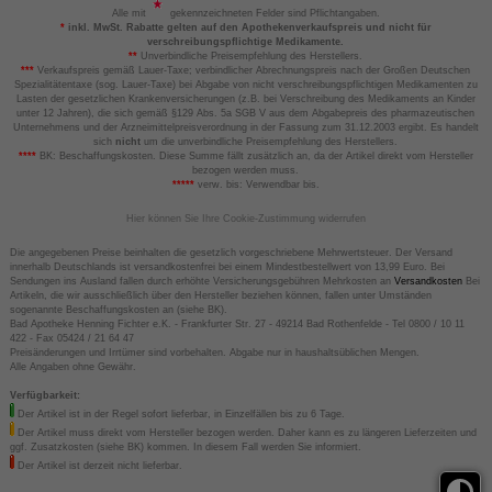
Alle mit
gekennzeichneten Felder sind Pflichtangaben.
*
inkl. MwSt. Rabatte gelten auf den Apothekenverkaufspreis und nicht für
verschreibungspflichtige Medikamente.
**
Unverbindliche Preisempfehlung des Herstellers.
***
Verkaufspreis gemäß Lauer-Taxe; verbindlicher Abrechnungspreis nach der Großen Deutschen
Spezialitätentaxe (sog. Lauer-Taxe) bei Abgabe von nicht verschreibungspflichtigen Medikamenten zu
Lasten der gesetzlichen Krankenversicherungen (z.B. bei Verschreibung des Medikaments an Kinder
unter 12 Jahren), die sich gemäß §129 Abs. 5a SGB V aus dem Abgabepreis des pharmazeutischen
Unternehmens und der Arzneimittelpreisverordnung in der Fassung zum 31.12.2003 ergibt. Es handelt
sich
nicht
um die unverbindliche Preisempfehlung des Herstellers.
****
BK: Beschaffungskosten. Diese Summe fällt zusätzlich an, da der Artikel direkt vom Hersteller
bezogen werden muss.
*****
verw. bis: Verwendbar bis.
Hier können Sie Ihre Cookie-Zustimmung widerrufen
Die angegebenen Preise beinhalten die gesetzlich vorgeschriebene Mehrwertsteuer. Der Versand
innerhalb Deutschlands ist versandkostenfrei bei einem Mindestbestellwert von 13,99 Euro. Bei
Sendungen ins Ausland fallen durch erhöhte Versicherungsgebühren Mehrkosten an
Versandkosten
Bei
Artikeln, die wir ausschließlich über den Hersteller beziehen können, fallen unter Umständen
sogenannte Beschaffungskosten an (siehe BK).
Bad Apotheke Henning Fichter e.K. - Frankfurter Str. 27 - 49214 Bad Rothenfelde - Tel 0800 / 10 11
422 - Fax 05424 / 21 64 47
Preisänderungen und Irrtümer sind vorbehalten. Abgabe nur in haushaltsüblichen Mengen.
Alle Angaben ohne Gewähr.
Verfügbarkeit:
Der Artikel ist in der Regel sofort lieferbar, in Einzelfällen bis zu 6 Tage.
Der Artikel muss direkt vom Hersteller bezogen werden. Daher kann es zu längeren Lieferzeiten und
ggf. Zusatzkosten (siehe BK) kommen. In diesem Fall werden Sie informiert.
Der Artikel ist derzeit nicht lieferbar.