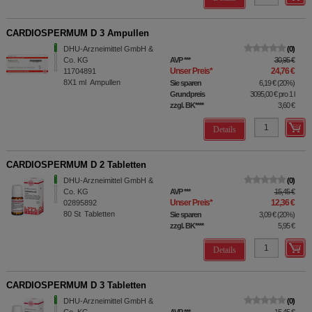
CARDIOSPERMUM D 3 Ampullen
DHU-Arzneimittel GmbH &
0
Co. KG
AVP
***
30,95 €
Unser Preis
*
24,76 €
11704891
8X1
ml
Ampullen
Sie sparen
6,19 €
(
20%
)
Grundpreis
3095,00 €
pro 1 l
zzgl. BK
****
3,60 €
Details
CARDIOSPERMUM D 2 Tabletten
DHU-Arzneimittel GmbH &
0
Co. KG
AVP
***
15,45 €
Unser Preis
*
12,36 €
02895892
80
St
Tabletten
Sie sparen
3,09 €
(
20%
)
zzgl. BK
****
5,95 €
Details
CARDIOSPERMUM D 3 Tabletten
DHU-Arzneimittel GmbH &
0