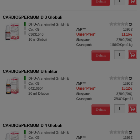
Details
CARDIOSPERMUM D 3 Globuli
DHU-Arzneimittel GmbH &
0
Co. KG
AVP
***
13,95 €
Unser Preis
*
11,16 €
03631540
10
g
Globuli
Sie sparen
2,79 €
(
20%
)
Grundpreis
1116,00 €
pro 1 kg
Details
CARDIOSPERMUM Urtinktur
DHU-Arzneimittel GmbH &
0
Co. KG
AVP
***
18,90 €
Unser Preis
*
15,12 €
04210504
20
ml
Dilution
Sie sparen
3,78 €
(
20%
)
Grundpreis
756,00 €
pro 1 l
Details
CARDIOSPERMUM D 4 Globuli
DHU-Arzneimittel GmbH &
0
Co. KG
AVP
***
13,95 €