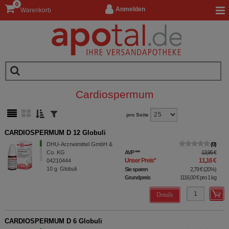
0
Anmelden
Warenkorb
Cardiospermum
pro Seite
CARDIOSPERMUM D 12 Globuli
DHU-Arzneimittel GmbH &
0
Co. KG
AVP
***
13,95 €
Unser Preis
*
11,16 €
04210444
10
g
Globuli
Sie sparen
2,79 €
(
20%
)
Grundpreis
1116,00 €
pro 1 kg
Details
CARDIOSPERMUM D 6 Globuli