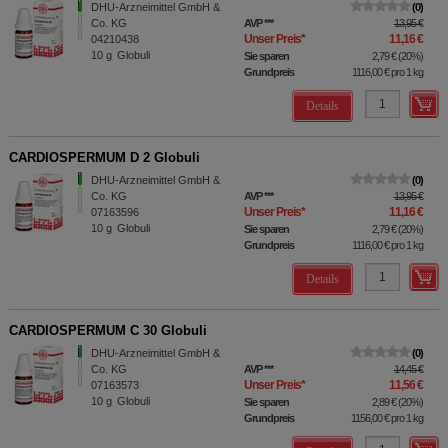
DHU-Arzneimittel GmbH &
0
Co. KG
AVP
***
13,95 €
Unser Preis
*
11,16 €
04210438
10
g
Globuli
Sie sparen
2,79 €
(
20%
)
Grundpreis
1116,00 €
pro 1 kg
Details
CARDIOSPERMUM D 2 Globuli
DHU-Arzneimittel GmbH &
0
Co. KG
AVP
***
13,95 €
Unser Preis
*
11,16 €
07163596
10
g
Globuli
Sie sparen
2,79 €
(
20%
)
Grundpreis
1116,00 €
pro 1 kg
Details
CARDIOSPERMUM C 30 Globuli
DHU-Arzneimittel GmbH &
0
Co. KG
AVP
***
14,45 €
Unser Preis
*
11,56 €
07163573
10
g
Globuli
Sie sparen
2,89 €
(
20%
)
Grundpreis
1156,00 €
pro 1 kg