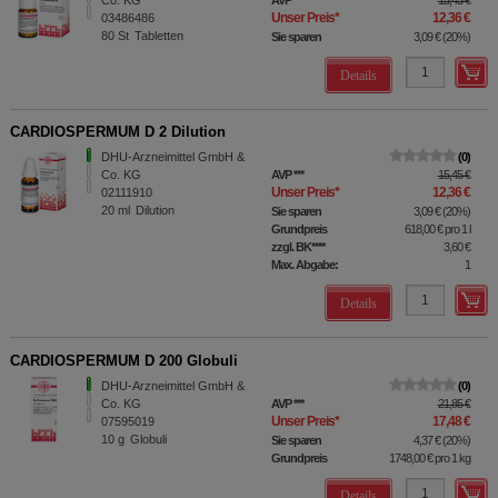
Co. KG
AVP
***
15,45 €
Unser Preis
*
12,36 €
03486486
80
St
Tabletten
Sie sparen
3,09 €
(
20%
)
Details
CARDIOSPERMUM D 2 Dilution
DHU-Arzneimittel GmbH &
0
Co. KG
AVP
***
15,45 €
Unser Preis
*
12,36 €
02111910
20
ml
Dilution
Sie sparen
3,09 €
(
20%
)
Grundpreis
618,00 €
pro 1 l
zzgl. BK
****
3,60 €
Max. Abgabe:
1
Details
CARDIOSPERMUM D 200 Globuli
DHU-Arzneimittel GmbH &
0
Co. KG
AVP
***
21,85 €
Unser Preis
*
17,48 €
07595019
10
g
Globuli
Sie sparen
4,37 €
(
20%
)
Grundpreis
1748,00 €
pro 1 kg
Details