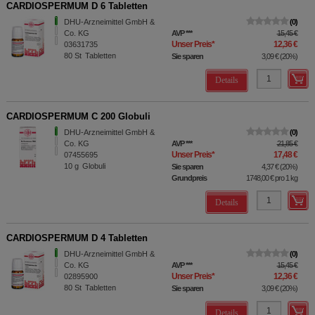
CARDIOSPERMUM D 6 Tabletten
DHU-Arzneimittel GmbH &
0
Co. KG
AVP
***
15,45 €
Unser Preis
*
12,36 €
03631735
80
St
Tabletten
Sie sparen
3,09 €
(
20%
)
Details
CARDIOSPERMUM C 200 Globuli
DHU-Arzneimittel GmbH &
0
Co. KG
AVP
***
21,85 €
Unser Preis
*
17,48 €
07455695
10
g
Globuli
Sie sparen
4,37 €
(
20%
)
Grundpreis
1748,00 €
pro 1 kg
Details
CARDIOSPERMUM D 4 Tabletten
DHU-Arzneimittel GmbH &
0
Co. KG
AVP
***
15,45 €
Unser Preis
*
12,36 €
02895900
80
St
Tabletten
Sie sparen
3,09 €
(
20%
)
Details