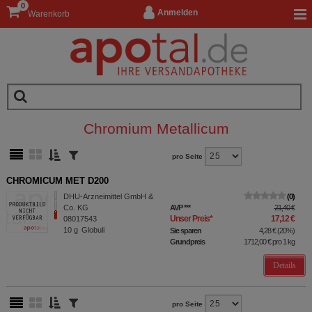
0
Anmelden
Warenkorb
Chromium Metallicum
pro Seite
CHROMICUM MET D200
DHU-Arzneimittel GmbH &
0
Co. KG
AVP
***
21,40 €
Unser Preis
*
17,12 €
08017543
10
g
Globuli
Sie sparen
4,28 €
(
20%
)
Grundpreis
1712,00 €
pro 1 kg
Details
pro Seite