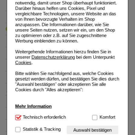
notwendig, damit unser Shop überhaupt funktioniert.
Darüber hinaus helfen uns Cookies, Pixel und
vergleichbare Technologien, unsere Website an das
von Ihnen bevorzugte Verhalten im Shop
anzupassen. Die Informationen darüber, wie Sie
unsere Seiten nutzen, setzen wir ein, um den Shop
zu optimieren oder z.B. auf Sie zugeschnittene
Werbung einblenden zu können.
Weitergehende Informationen hierzu finden Sie in
unserer
Datenschutzerklärung
bei dem Unterpunkt
Cookies
.
Bitte wählen Sie nachfolgend aus, welche Cookies
gesetzt werden dürfen, und bestätigen Sie dies durch
"Auswahl bestätigen" oder akzeptieren Sie alle
Cookies durch "Alles akzeptieren":
Mehr Information
Technisch Notwendig:
Technisch erforderlich
Hierbei handelt es sich um
Komfort
Cookies, die für die Grundfunktionen unserer
Website notwendig sind (z.B. Navigation, Warenkorb,
Statistik & Tracking
Auswahl bestätigen
Kundenkonto), weshalb auf diese nicht verzichtet