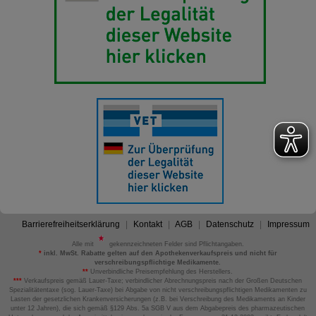
Barrierefreiheitserklärung
Kontakt
AGB
Datenschutz
Impressum
Alle mit
gekennzeichneten Felder sind Pflichtangaben.
*
inkl. MwSt. Rabatte gelten auf den Apothekenverkaufspreis und nicht für
verschreibungspflichtige Medikamente.
**
Unverbindliche Preisempfehlung des Herstellers.
***
Verkaufspreis gemäß Lauer-Taxe; verbindlicher Abrechnungspreis nach der Großen Deutschen
Spezialitätentaxe (sog. Lauer-Taxe) bei Abgabe von nicht verschreibungspflichtigen Medikamenten zu
Lasten der gesetzlichen Krankenversicherungen (z.B. bei Verschreibung des Medikaments an Kinder
unter 12 Jahren), die sich gemäß §129 Abs. 5a SGB V aus dem Abgabepreis des pharmazeutischen