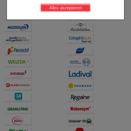
werden kann.
Alles akzeptieren
Komfort:
Diese Cookies werden genutzt um das
Einkaufserlebnis noch ansprechender zu gestalten,
beispielsweise für die Wiedererkennung des
Besuchers oder unsere Seite an bevorzugte
Verhaltensweisen (z.B. Spracheinstellung)
anzupassen. Komfort-Cookies ermöglichen es uns
auch auf Ihre Bedürfnisse zugeschrittene Inhalte
anzuzeigen und unser Partnerprogramm zu
betreiben.
Statistik & Tracking:
Hierüber lassen sich
Informationen über die Art und Weise der Nutzung
unserer Website sammeln, mit deren Hilfe wir unsere
Website weiter für Sie optimieren können, den Inhalt
auf unserer Website aber auch die Werbung auf
Drittseiten möglichst relevant für Sie zu gestalten.
Bitte beachten Sie, dass Daten hierfür teilweise an
Dritte wie z.B. Google oder soziale Medien
übertragen werden.