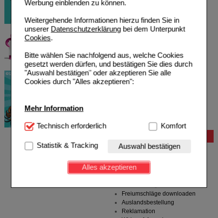
Werbung einblenden zu können.
Weitergehende Informationen hierzu finden Sie in
unserer
Datenschutzerklärung
bei dem Unterpunkt
Cookies
.
Bitte wählen Sie nachfolgend aus, welche Cookies
gesetzt werden dürfen, und bestätigen Sie dies durch
"Auswahl bestätigen" oder akzeptieren Sie alle
Cookies durch "Alles akzeptieren":
Mehr Information
Technisch Notwendig:
Technisch erforderlich
Hierbei handelt es sich um
Komfort
Cookies, die für die Grundfunktionen unserer
Bestellung
Website notwendig sind (z.B. Navigation, Warenkorb,
Statistik & Tracking
Auswahl bestätigen
Hilfe zur Anmeldung
Kundenkonto), weshalb auf diese nicht verzichtet
Hilfe zum Bestellvorgang
werden kann.
Alles akzeptieren
Zahlungsmöglichkeiten
Rezepte einlösen
Komfort:
Diese Cookies werden genutzt um das
Freiumschläge anfordern
Einkaufserlebnis noch ansprechender zu gestalten,
Freiumschläge downloaden
beispielsweise für die Wiedererkennung des
Auslandsbestellung
Besuchers oder unsere Seite an bevorzugte
Reklamation
Verhaltensweisen (z.B. Spracheinstellung)