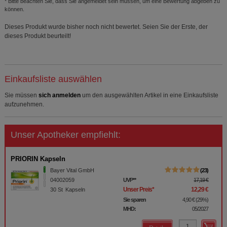
* Bitte beachten Sie, dass Sie angemeldet sein müssen, um eine Bewertung abgeben zu
können.
Dieses Produkt wurde bisher noch nicht bewertet. Seien Sie der Erste, der
dieses Produkt beurteilt!
Einkaufsliste auswählen
Sie müssen
sich anmelden
um den ausgewählten Artikel in eine Einkaufsliste
aufzunehmen.
Unser Apotheker empfiehlt:
PRIORIN Kapseln
Bayer Vital GmbH
23
04002059
UVP
**
17,19 €
Unser Preis
*
12,29 €
30
St
Kapseln
Sie sparen
4,90 €
(
29%
)
MHD:
05/2027