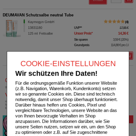
DEUMAVAN Schutzsalbe neutral Tube
Kaymogyn GmbH
4
13831180
UVP
**
17,95 €
Unser Preis
*
14,36 €
125
ml
Fettsalbe
Sie sparen
3,59 €
(
20%
)
Grundpreis
114,88 €
pro 1 l
Details
COOKIE-EINSTELLUNGEN
Wir schützen Ihre Daten!
0800-10 11 422
Für die ordnungsgemäße Funktion unserer Website
gebührenfreie Rufnummer
(z.B. Navigation, Warenkorb, Kundenkonto) setzen
wir so genannte Cookies ein. Diese sind technisch
Versandkostenfrei
notwendig, damit unser Shop überhaupt funktioniert.
innerhalb Deutschlands bei einem
Darüber hinaus helfen uns Cookies, Pixel und
Mindestbestellwert von 13,99 Euro oder bei
Einsendung eines Kassenrezeptes
vergleichbare Technologien, unsere Website an das
von Ihnen bevorzugte Verhalten im Shop
Bewertung
anzupassen. Die Informationen darüber, wie Sie
unsere Seiten nutzen, setzen wir ein, um den Shop
zu optimieren oder z.B. auf Sie zugeschnittene