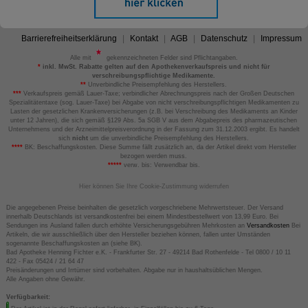
Barrierefreiheitserklärung
Kontakt
AGB
Datenschutz
Impressum
Alle mit
gekennzeichneten Felder sind Pflichtangaben.
*
inkl. MwSt. Rabatte gelten auf den Apothekenverkaufspreis und nicht für
verschreibungspflichtige Medikamente.
**
Unverbindliche Preisempfehlung des Herstellers.
***
Verkaufspreis gemäß Lauer-Taxe; verbindlicher Abrechnungspreis nach der Großen Deutschen
Spezialitätentaxe (sog. Lauer-Taxe) bei Abgabe von nicht verschreibungspflichtigen Medikamenten zu
Lasten der gesetzlichen Krankenversicherungen (z.B. bei Verschreibung des Medikaments an Kinder
unter 12 Jahren), die sich gemäß §129 Abs. 5a SGB V aus dem Abgabepreis des pharmazeutischen
Unternehmens und der Arzneimittelpreisverordnung in der Fassung zum 31.12.2003 ergibt. Es handelt
sich
nicht
um die unverbindliche Preisempfehlung des Herstellers.
****
BK: Beschaffungskosten. Diese Summe fällt zusätzlich an, da der Artikel direkt vom Hersteller
bezogen werden muss.
*****
verw. bis: Verwendbar bis.
Hier können Sie Ihre Cookie-Zustimmung widerrufen
Die angegebenen Preise beinhalten die gesetzlich vorgeschriebene Mehrwertsteuer. Der Versand
innerhalb Deutschlands ist versandkostenfrei bei einem Mindestbestellwert von 13,99 Euro. Bei
Sendungen ins Ausland fallen durch erhöhte Versicherungsgebühren Mehrkosten an
Versandkosten
Bei
Artikeln, die wir ausschließlich über den Hersteller beziehen können, fallen unter Umständen
sogenannte Beschaffungskosten an (siehe BK).
Bad Apotheke Henning Fichter e.K. - Frankfurter Str. 27 - 49214 Bad Rothenfelde - Tel 0800 / 10 11
422 - Fax 05424 / 21 64 47
Preisänderungen und Irrtümer sind vorbehalten. Abgabe nur in haushaltsüblichen Mengen.
Alle Angaben ohne Gewähr.
Verfügbarkeit: