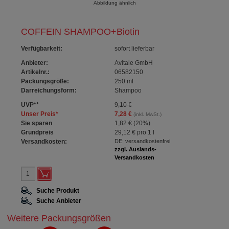
Abbildung ähnlich
COFFEIN SHAMPOO+Biotin
Verfügbarkeit
:
sofort lieferbar
Anbieter:
Avitale GmbH
Artikelnr.:
06582150
Packungsgröße:
250
ml
Darreichungsform:
Shampoo
UVP
**
9,10 €
Unser Preis
*
7,28 €
(inkl. MwSt.)
Sie sparen
1,82 €
(
20%
)
Grundpreis
29,12 €
pro 1 l
Versandkosten:
DE: versandkostenfrei
zzgl. Auslands-
Versandkosten
Suche Produkt
Suche Anbieter
Weitere Packungsgrößen