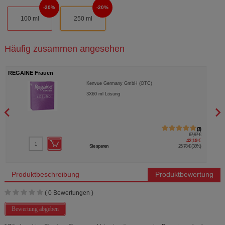
20%
20%
100 ml
250 ml
Häufig zusammen angesehen
REGAINE Frauen
REGA
Kenvue Germany GmbH (OTC)
3X60
ml
Lösung
3
67,97 €
42,19 €
Sie sparen
25,78 €
(
38%
)
Produktbeschreibung
Produktbewertung
(
0
Bewertungen )
Bewertung abgeben