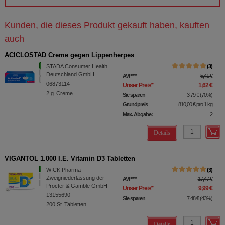
Kunden, die dieses Produkt gekauft haben, kauften
auch
ACICLOSTAD Creme gegen Lippenherpes
STADA Consumer Health
3
Deutschland GmbH
AVP
***
5,41 €
06873114
Unser Preis
*
1,62 €
2
g
Creme
Sie sparen
3,79 €
(
70%
)
Grundpreis
810,00 €
pro 1 kg
Max. Abgabe:
2
Details
VIGANTOL 1.000 I.E. Vitamin D3 Tabletten
WICK Pharma -
3
Zweigniederlassung der
AVP
***
17,47 €
Procter & Gamble GmbH
Unser Preis
*
9,99 €
13155690
Sie sparen
7,48 €
(
43%
)
200
St
Tabletten
Details