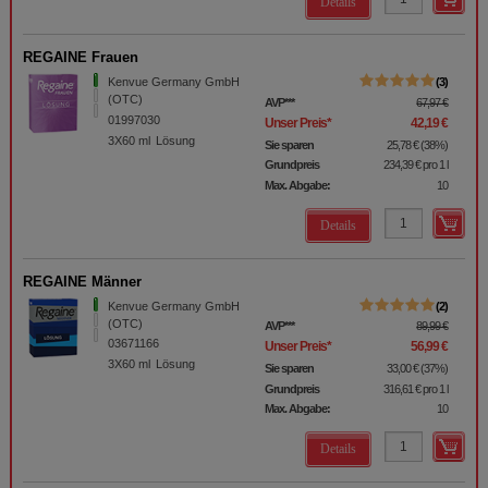
Details
REGAINE Frauen
Kenvue Germany GmbH
3
(OTC)
AVP
***
67,97 €
01997030
Unser Preis
*
42,19 €
3X60
ml
Lösung
Sie sparen
25,78 €
(
38%
)
Grundpreis
234,39 €
pro 1 l
Max. Abgabe:
10
Details
REGAINE Männer
Kenvue Germany GmbH
2
(OTC)
AVP
***
89,99 €
03671166
Unser Preis
*
56,99 €
3X60
ml
Lösung
Sie sparen
33,00 €
(
37%
)
Grundpreis
316,61 €
pro 1 l
Max. Abgabe:
10
Details