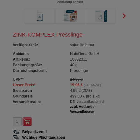
Abbildung ähnlich
ZINK-KOMPLEX Presslinge
Verfügbarkeit
:
sofort lieferbar
Anbieter:
NatuGena GmbH
Artikelnr.:
16632311
Packungsgröße:
40
g
Darreichungsform:
Presslinge
UVP
**
24,95 €
Unser Preis
*
19,96 €
(inkl. MwSt.)
Sie sparen
4,99 €
(
20%
)
Grundpreis
499,00 €
pro 1 kg
Versandkosten:
DE: versandkostenfrei
zzgl. Auslands-
Versandkosten
Beipackzettel
Wichtige Pflichtangaben