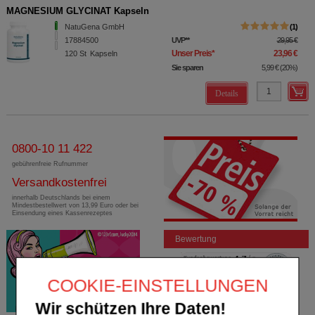
MAGNESIUM GLYCINAT Kapseln
NatuGena GmbH
1
17884500
UVP
**
29,95 €
Unser Preis
*
23,96 €
120
St
Kapseln
Sie sparen
5,99 €
(
20%
)
Details
0800-10 11 422
gebührenfreie Rufnummer
Versandkostenfrei
innerhalb Deutschlands bei einem
Mindestbestellwert von 13,99 Euro oder bei
Einsendung eines Kassenrezeptes
Bewertung
COOKIE-EINSTELLUNGEN
Wir schützen Ihre Daten!