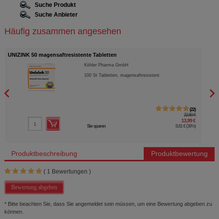
Suche Produkt
Suche Anbieter
Häufig zusammen angesehen
UNIZINK 50 magensaftresistente Tabletten
SYMB
Köhler Pharma GmbH
100
St
Tabletten, magensaftresistent
22
22,80 €
13,99 €
Sie sparen
8,81 €
(
39%
)
Produktbeschreibung
Produktbewertung
(
1
Bewertungen )
Bewertung abgeben
* Bitte beachten Sie, dass Sie angemeldet sein müssen, um eine Bewertung abgeben zu
können.