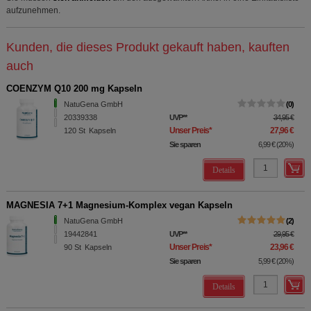
aufzunehmen.
Kunden, die dieses Produkt gekauft haben, kauften
auch
COENZYM Q10 200 mg Kapseln
NatuGena GmbH
0
20339338
UVP
**
34,95 €
Unser Preis
*
27,96 €
120
St
Kapseln
Sie sparen
6,99 €
(
20%
)
Details
MAGNESIA 7+1 Magnesium-Komplex vegan Kapseln
NatuGena GmbH
2
19442841
UVP
**
29,95 €
Unser Preis
*
23,96 €
90
St
Kapseln
Sie sparen
5,99 €
(
20%
)
Details