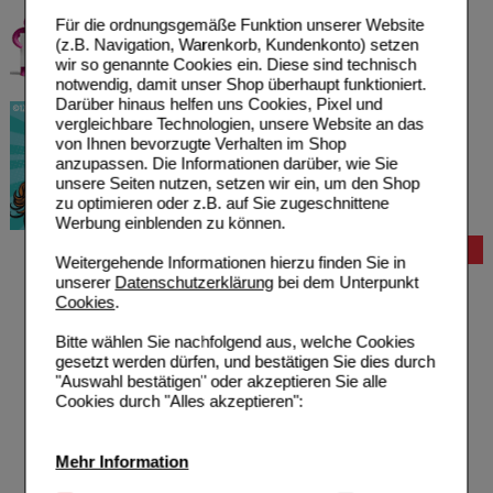
Für die ordnungsgemäße Funktion unserer Website
(z.B. Navigation, Warenkorb, Kundenkonto) setzen
wir so genannte Cookies ein. Diese sind technisch
notwendig, damit unser Shop überhaupt funktioniert.
Darüber hinaus helfen uns Cookies, Pixel und
vergleichbare Technologien, unsere Website an das
von Ihnen bevorzugte Verhalten im Shop
anzupassen. Die Informationen darüber, wie Sie
unsere Seiten nutzen, setzen wir ein, um den Shop
zu optimieren oder z.B. auf Sie zugeschnittene
Werbung einblenden zu können.
Bestellung
Weitergehende Informationen hierzu finden Sie in
unserer
Datenschutzerklärung
bei dem Unterpunkt
Hilfe zur Anmeldung
Cookies
.
Hilfe zum Bestellvorgang
Zahlungsmöglichkeiten
Bitte wählen Sie nachfolgend aus, welche Cookies
Rezepte einlösen
gesetzt werden dürfen, und bestätigen Sie dies durch
Freiumschläge anfordern
"Auswahl bestätigen" oder akzeptieren Sie alle
Freiumschläge downloaden
Cookies durch "Alles akzeptieren":
Auslandsbestellung
Reklamation
Widerrufsformular
Problembehebung
Mehr Information
Bestellschein