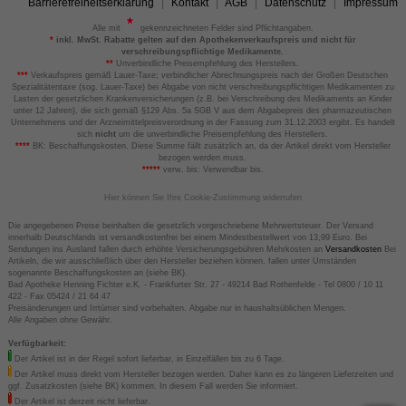
Barrierefreiheitserklärung
Kontakt
AGB
Datenschutz
Impressum
Alle mit
gekennzeichneten Felder sind Pflichtangaben.
*
inkl. MwSt. Rabatte gelten auf den Apothekenverkaufspreis und nicht für
verschreibungspflichtige Medikamente.
**
Unverbindliche Preisempfehlung des Herstellers.
***
Verkaufspreis gemäß Lauer-Taxe; verbindlicher Abrechnungspreis nach der Großen Deutschen
Spezialitätentaxe (sog. Lauer-Taxe) bei Abgabe von nicht verschreibungspflichtigen Medikamenten zu
Lasten der gesetzlichen Krankenversicherungen (z.B. bei Verschreibung des Medikaments an Kinder
unter 12 Jahren), die sich gemäß §129 Abs. 5a SGB V aus dem Abgabepreis des pharmazeutischen
Unternehmens und der Arzneimittelpreisverordnung in der Fassung zum 31.12.2003 ergibt. Es handelt
sich
nicht
um die unverbindliche Preisempfehlung des Herstellers.
****
BK: Beschaffungskosten. Diese Summe fällt zusätzlich an, da der Artikel direkt vom Hersteller
bezogen werden muss.
*****
verw. bis: Verwendbar bis.
Hier können Sie Ihre Cookie-Zustimmung widerrufen
Die angegebenen Preise beinhalten die gesetzlich vorgeschriebene Mehrwertsteuer. Der Versand
innerhalb Deutschlands ist versandkostenfrei bei einem Mindestbestellwert von 13,99 Euro. Bei
Sendungen ins Ausland fallen durch erhöhte Versicherungsgebühren Mehrkosten an
Versandkosten
Bei
Artikeln, die wir ausschließlich über den Hersteller beziehen können, fallen unter Umständen
sogenannte Beschaffungskosten an (siehe BK).
Bad Apotheke Henning Fichter e.K. - Frankfurter Str. 27 - 49214 Bad Rothenfelde - Tel 0800 / 10 11
422 - Fax 05424 / 21 64 47
Preisänderungen und Irrtümer sind vorbehalten. Abgabe nur in haushaltsüblichen Mengen.
Alle Angaben ohne Gewähr.
Verfügbarkeit:
Der Artikel ist in der Regel sofort lieferbar, in Einzelfällen bis zu 6 Tage.
Der Artikel muss direkt vom Hersteller bezogen werden. Daher kann es zu längeren Lieferzeiten und
ggf. Zusatzkosten (siehe BK) kommen. In diesem Fall werden Sie informiert.
Der Artikel ist derzeit nicht lieferbar.