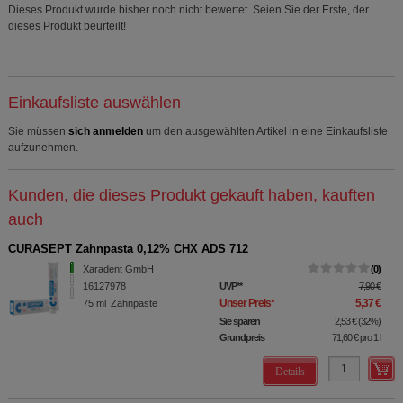
Dieses Produkt wurde bisher noch nicht bewertet. Seien Sie der Erste, der
dieses Produkt beurteilt!
Einkaufsliste auswählen
Sie müssen
sich anmelden
um den ausgewählten Artikel in eine Einkaufsliste
aufzunehmen.
Kunden, die dieses Produkt gekauft haben, kauften
auch
CURASEPT Zahnpasta 0,12% CHX ADS 712
Xaradent GmbH
0
16127978
UVP
**
7,90 €
Unser Preis
*
5,37 €
75
ml
Zahnpaste
Sie sparen
2,53 €
(
32%
)
Grundpreis
71,60 €
pro 1 l
Details