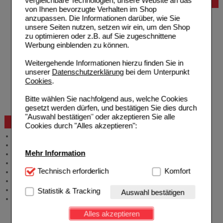
vergleichbare Technologien, unsere Website an das
Bestellung
von Ihnen bevorzugte Verhalten im Shop
Hilfe zur Anmeldung
anzupassen. Die Informationen darüber, wie Sie
Hilfe zum Bestellvorgang
unsere Seiten nutzen, setzen wir ein, um den Shop
Zahlungsmöglichkeiten
zu optimieren oder z.B. auf Sie zugeschnittene
Rezepte einlösen
Werbung einblenden zu können.
Freiumschläge anfordern
Freiumschläge downloaden
Weitergehende Informationen hierzu finden Sie in
Auslandsbestellung
unserer
Datenschutzerklärung
bei dem Unterpunkt
Reklamation
Cookies
.
Widerrufsformular
Problembehebung
Bitte wählen Sie nachfolgend aus, welche Cookies
Bestellschein
gesetzt werden dürfen, und bestätigen Sie dies durch
"Auswahl bestätigen" oder akzeptieren Sie alle
Beratung und Service
Cookies durch "Alles akzeptieren":
Allgemeine Information
Produktberatung
Mehr Information
Meldung Arzneimittelrisiken
Zuzahlungsfreie Arzneien
Technisch Notwendig:
Technisch erforderlich
Hierbei handelt es sich um
Komfort
Angebote & Downloads
Cookies, die für die Grundfunktionen unserer
Newsletter
Website notwendig sind (z.B. Navigation, Warenkorb,
Neukundenprämie
Statistik & Tracking
Auswahl bestätigen
Kundenkonto), weshalb auf diese nicht verzichtet
Stellenangebote
werden kann.
Alles akzeptieren