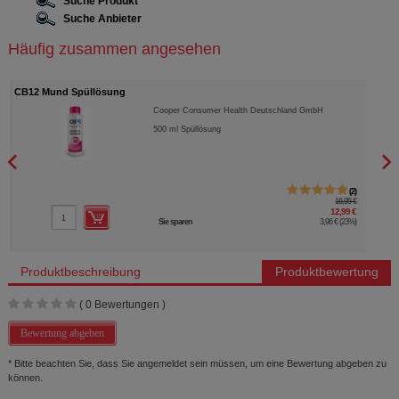
Suche Produkt
Suche Anbieter
Häufig zusammen angesehen
CB12 Mund Spüllösung
CB12
Cooper Consumer Health Deutschland GmbH
500
ml
Spüllösung
2
16,95 €
12,99 €
Sie sparen
3,96 €
(
23%
)
Produktbeschreibung
Produktbewertung
(
0
Bewertungen )
Bewertung abgeben
* Bitte beachten Sie, dass Sie angemeldet sein müssen, um eine Bewertung abgeben zu
können.