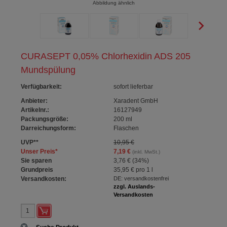
Abbildung ähnlich
CURASEPT 0,05% Chlorhexidin ADS 205
Mundspülung
Verfügbarkeit
:
sofort lieferbar
Anbieter:
Xaradent GmbH
Artikelnr.:
16127949
Packungsgröße:
200
ml
Darreichungsform:
Flaschen
UVP
**
10,95 €
Unser Preis
*
7,19 €
(inkl. MwSt.)
Sie sparen
3,76 €
(
34%
)
Grundpreis
35,95 €
pro 1 l
Versandkosten:
DE: versandkostenfrei
zzgl. Auslands-
Versandkosten