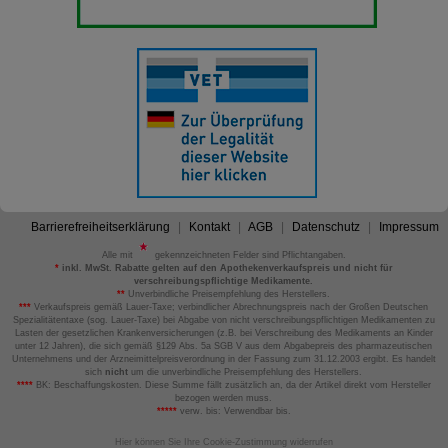
Barrierefreiheitserklärung
Kontakt
AGB
Datenschutz
Impressum
Alle mit
gekennzeichneten Felder sind Pflichtangaben.
*
inkl. MwSt. Rabatte gelten auf den Apothekenverkaufspreis und nicht für
verschreibungspflichtige Medikamente.
**
Unverbindliche Preisempfehlung des Herstellers.
***
Verkaufspreis gemäß Lauer-Taxe; verbindlicher Abrechnungspreis nach der Großen Deutschen
Spezialitätentaxe (sog. Lauer-Taxe) bei Abgabe von nicht verschreibungspflichtigen Medikamenten zu
Lasten der gesetzlichen Krankenversicherungen (z.B. bei Verschreibung des Medikaments an Kinder
unter 12 Jahren), die sich gemäß §129 Abs. 5a SGB V aus dem Abgabepreis des pharmazeutischen
Unternehmens und der Arzneimittelpreisverordnung in der Fassung zum 31.12.2003 ergibt. Es handelt
sich
nicht
um die unverbindliche Preisempfehlung des Herstellers.
****
BK: Beschaffungskosten. Diese Summe fällt zusätzlich an, da der Artikel direkt vom Hersteller
bezogen werden muss.
*****
verw. bis: Verwendbar bis.
Hier können Sie Ihre Cookie-Zustimmung widerrufen