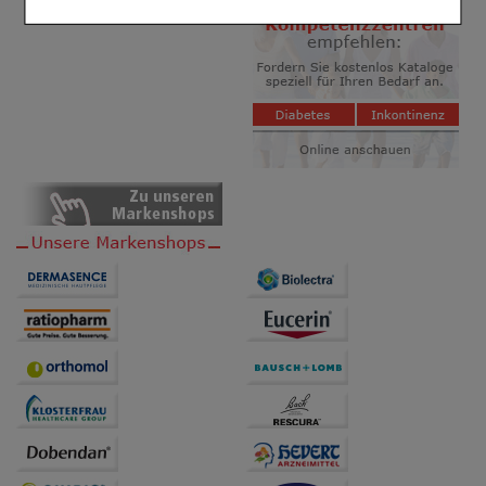
Komfort:
Diese Cookies werden genutzt um das
Einkaufserlebnis noch ansprechender zu gestalten,
beispielsweise für die Wiedererkennung des
Besuchers oder unsere Seite an bevorzugte
Verhaltensweisen (z.B. Spracheinstellung)
anzupassen. Komfort-Cookies ermöglichen es uns
auch auf Ihre Bedürfnisse zugeschrittene Inhalte
anzuzeigen und unser Partnerprogramm zu
betreiben.
Statistik & Tracking:
Hierüber lassen sich
Informationen über die Art und Weise der Nutzung
unserer Website sammeln, mit deren Hilfe wir unsere
Website weiter für Sie optimieren können, den Inhalt
auf unserer Website aber auch die Werbung auf
Drittseiten möglichst relevant für Sie zu gestalten.
Bitte beachten Sie, dass Daten hierfür teilweise an
Dritte wie z.B. Google oder soziale Medien
übertragen werden.