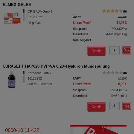
ELMEX GELEE
CP GABA GmbH
5
03120822
AVP
***
18,98 €
Unser Preis
*
11,92 €
25
g
Gel
Sie sparen
7,06 €
(
37%
)
Grundpreis
476,80 €
pro 1 kg
Max. Abgabe:
1
Details
CURASEPT HAP020 PVP-VA 0,20+Hyaluron Mundspülung
Xaradent GmbH
0
16127932
UVP
**
10,95 €
Unser Preis
*
8,09 €
200
ml
Flaschen
Sie sparen
2,86 €
(
26%
)
Grundpreis
40,45 €
pro 1 l
Details
0800-10 11 422