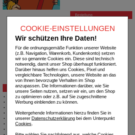
Bestellung
Hilfe zur Anmeldung
COOKIE-EINSTELLUNGEN
Hilfe zum Bestellvorgang
Zahlungsmöglichkeiten
Wir schützen Ihre Daten!
Rezepte einlösen
Freiumschläge anfordern
Für die ordnungsgemäße Funktion unserer Website
Freiumschläge downloaden
(z.B. Navigation, Warenkorb, Kundenkonto) setzen
Auslandsbestellung
wir so genannte Cookies ein. Diese sind technisch
Reklamation
notwendig, damit unser Shop überhaupt funktioniert.
Widerrufsformular
Darüber hinaus helfen uns Cookies, Pixel und
Problembehebung
vergleichbare Technologien, unsere Website an das
Bestellschein
von Ihnen bevorzugte Verhalten im Shop
anzupassen. Die Informationen darüber, wie Sie
Beratung und Service
unsere Seiten nutzen, setzen wir ein, um den Shop
zu optimieren oder z.B. auf Sie zugeschnittene
Allgemeine Information
Werbung einblenden zu können.
Produktberatung
Meldung Arzneimittelrisiken
Weitergehende Informationen hierzu finden Sie in
Zuzahlungsfreie Arzneien
unserer
Datenschutzerklärung
bei dem Unterpunkt
Angebote & Downloads
Cookies
.
Newsletter
Neukundenprämie
Bitte wählen Sie nachfolgend aus, welche Cookies
Stellenangebote