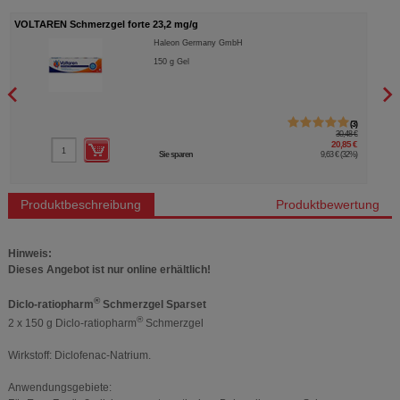
VOLTAREN Schmerzgel forte 23,2 mg/g
VOLT
Haleon Germany GmbH
150
g
Gel
3
30,48 €
20,85 €
Sie sparen
9,63 €
(
32%
)
Produktbeschreibung
Produktbewertung
Hinweis:
Dieses Angebot ist nur online erhältlich!
®
Diclo-ratiopharm
Schmerzgel Sparset
®
2 x 150 g Diclo-ratiopharm
Schmerzgel
Wirkstoff: Diclofenac-Natrium.
Anwendungsgebiete: