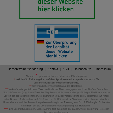
Barrierefreiheitserklärung
Kontakt
AGB
Datenschutz
Impressum
Alle mit
gekennzeichneten Felder sind Pflichtangaben.
*
inkl. MwSt. Rabatte gelten auf den Apothekenverkaufspreis und nicht für
verschreibungspflichtige Medikamente.
**
Unverbindliche Preisempfehlung des Herstellers.
***
Verkaufspreis gemäß Lauer-Taxe; verbindlicher Abrechnungspreis nach der Großen Deutschen
Spezialitätentaxe (sog. Lauer-Taxe) bei Abgabe von nicht verschreibungspflichtigen Medikamenten zu
Lasten der gesetzlichen Krankenversicherungen (z.B. bei Verschreibung des Medikaments an Kinder
unter 12 Jahren), die sich gemäß §129 Abs. 5a SGB V aus dem Abgabepreis des pharmazeutischen
Unternehmens und der Arzneimittelpreisverordnung in der Fassung zum 31.12.2003 ergibt. Es handelt
sich
nicht
um die unverbindliche Preisempfehlung des Herstellers.
****
BK: Beschaffungskosten. Diese Summe fällt zusätzlich an, da der Artikel direkt vom Hersteller
bezogen werden muss.