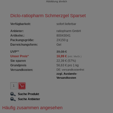
Abbildung ähnlich
Diclo-ratiopharm Schmerzgel Sparset
Verfügbarkeit
:
sofort lieferbar
Anbieter:
ratiopharm GmbH
Artikelnr.:
80043041
Packungsgröße:
2X150
g
Darreichungsform:
Gel
UVP
**
39,38 €
Unser Preis
*
16,99 €
(inkl. MwSt.)
Sie sparen
22,39 €
(
57%
)
Grundpreis
56,63 €
pro 1 kg
Versandkosten:
DE: versandkostenfrei
zzgl. Auslands-
Versandkosten
Suche Produkt
Suche Anbieter
Häufig zusammen angesehen