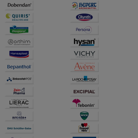
Informationen über die Art und Weise der Nutzung
unserer Website sammeln, mit deren Hilfe wir unsere
Website weiter für Sie optimieren können, den Inhalt
auf unserer Website aber auch die Werbung auf
Drittseiten möglichst relevant für Sie zu gestalten.
Bitte beachten Sie, dass Daten hierfür teilweise an
Dritte wie z.B. Google oder soziale Medien
übertragen werden.