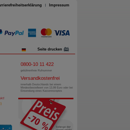
rrierefreiheitserklärung
Impressum
Seite drucken
0800-10 11 422
gebührenfreie Rufnummer
Versandkostenfrei
innerhalb Deutschlands bei einem
Mindestbestellwert von 13,99 Euro oder bei
Einsendung eines Kassenrezeptes
kt!
)