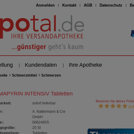
Anmelden
Kontakt
AGB
Datenschutz
Ba
ellung
Kundendaten
Ihre Apotheke
seite
Schmerzmittel
Schmerzen
APYRIN INTENSIV Tabletten
Bewerten Sie dieses Produ
arkeit
:
sofort lieferbar
(4.8
r:
A. Nattermann & Cie
GmbH
r.:
00624605
gsgröße:
20
St
chungsform:
Tabletten