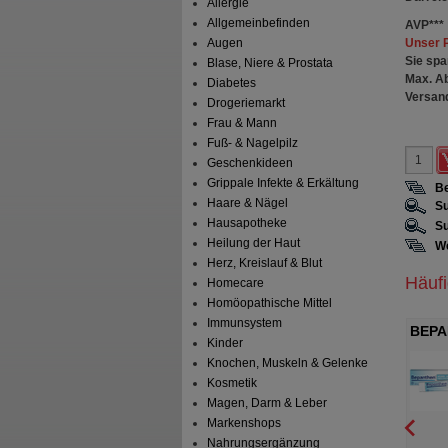
Allergie
Allgemeinbefinden
AVP
***
Unser 
Augen
Sie spa
Blase, Niere & Prostata
Max. A
Diabetes
Versan
Drogeriemarkt
Frau & Mann
Fuß- & Nagelpilz
Geschenkideen
Grippale Infekte & Erkältung
Be
Haare & Nägel
Su
Hausapotheke
Su
Heilung der Haut
We
Herz, Kreislauf & Blut
Häuf
Homecare
Homöopathische Mittel
Immunsystem
forte 250 mg
PERENTEROL forte 250 mg
BEPA
Kinder
Kapseln
E Arzneimittel Pütter
MEDICE Arzneimittel Pütter
Knochen, Muskeln & Gelenke
H&Co.KG
GmbH&Co.KG
t
Hartkapseln
20
St
Hartkapseln
Kosmetik
Magen, Darm & Leber
Markenshops
Nahrungsergänzung
1
2