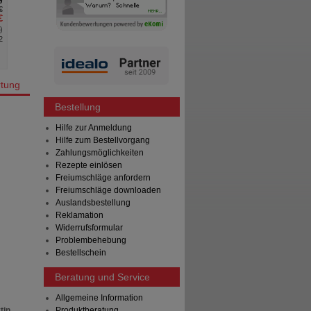
€
AVP
***
50,36 €
€
Unser Preis
*
35,85 €
%
)
Sie sparen
14,51 €
(
29%
)
2
tung
Bestellung
Hilfe zur Anmeldung
Hilfe zum Bestellvorgang
Zahlungsmöglichkeiten
Rezepte einlösen
Freiumschläge anfordern
Freiumschläge downloaden
Auslandsbestellung
Reklamation
Widerrufsformular
Problembehebung
Bestellschein
Beratung und Service
Allgemeine Information
tin,
Produktberatung