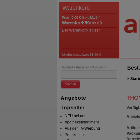
Warenkorb
Preis:
0,00 €
(inkl. MwSt.)
Warenkorb/Kasse
Der Warenkorb ist leer
Mindestbestellwert 13,99 €
Best
Produkt / Anbieter / Wirkstoff
Start
Suchen
THOM
Angebote
Topseller
Verfügb
NEU bei uns
Anbiete
Apothekensortiment
Artikeln
Aus der TV-Werbung
Packun
Preisknüller
Darrei