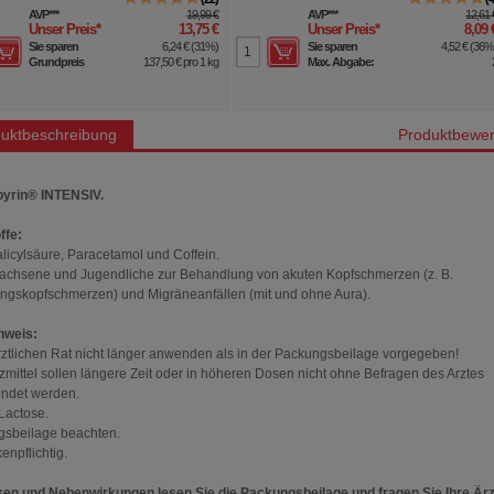
AVP
***
19,99 €
AVP
***
12,61 
Unser Preis
*
13,75 €
Unser Preis
*
8,09 
Sie sparen
6,24 €
(
31%
)
Sie sparen
4,52 €
(
36
Grundpreis
137,50 €
pro 1 kg
Max. Abgabe:
uktbeschreibung
Produktbewer
yrin® INTENSIV.
ffe:
alicylsäure, Paracetamol und Coffein.
achsene und Jugendliche zur Behandlung von akuten Kopfschmerzen (z. B.
gskopfschmerzen) und Migräneanfällen (mit und ohne Aura).
nweis:
ztlichen Rat nicht länger anwenden als in der Packungsbeilage vorgegeben!
mittel sollen längere Zeit oder in höheren Dosen nicht ohne Befragen des Arztes
ndet werden.
 Lactose.
sbeilage beachten.
enpflichtig.
ken und Nebenwirkungen lesen Sie die Packungsbeilage und fragen Sie Ihre Ärz