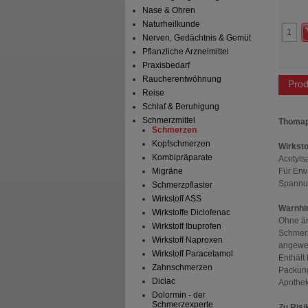
97,51 €
AVP
***
22,18 €
Nase & Ohren
 Preis
*
66,95 €
Unser Preis
*
16,09 €
Naturheilkunde
aren
30,56 €
(
31%
)
Sie sparen
6,09 €
(
27%
)
Nerven, Gedächtnis & Gemüt
Pflanzliche Arzneimittel
Praxisbedarf
Raucherentwöhnung
Prod
Reise
Schlaf & Beruhigung
Schmerzmittel
Thomap
Schmerzen
Kopfschmerzen
Wirksto
Kombipräparate
Acetyls
Für Erw
Migräne
Spannun
Schmerzpflaster
Wirkstoff ASS
Warnhi
Wirkstoffe Diclofenac
Ohne är
Wirkstoff Ibuprofen
Schmerz
Wirkstoff Naproxen
angewe
Wirkstoff Paracetamol
Enthält
Zahnschmerzen
Packung
Diclac
Apothek
Dolormin - der
Schmerzexperte
Zu Risi