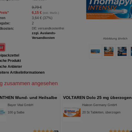
9,79 €
Preis
*
6,15 €
(inkl. MwSt.)
ren
3,64 €
(
37%
)
bgabe:
2
dkosten:
DE: versandkostenfrei
zzgl. Auslands-
Versandkosten
Abbildung ähnlich
ipackzettel
che Produkt
che Anbieter
itere Artikelinformationen
ig zusammen angesehen
NTHEN Wund- und Heilsalbe
VOLTAREN Dolo 25 mg überzogen
Tabletten
Bayer Vital GmbH
Haleon Germany GmbH
100
g
Salbe
20
St
Tabletten, überzogen
22