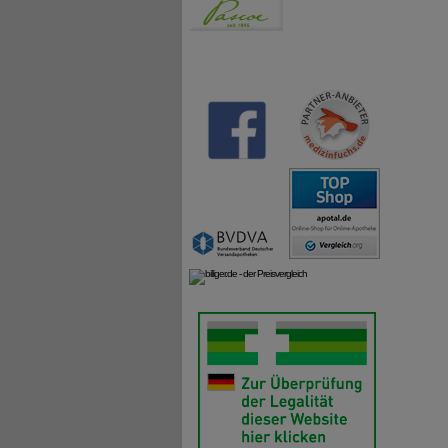
Geruchs
Reizbar
Unser T
Um fest
Darin d
möglich
welche 
hast, k
Noch ni
starke
*
YouGo
**
Goldst
***
Gaul 
MAT-DE
Q: Was
A: Thom
geeigne
Q: Was 
A: Coff
und Par