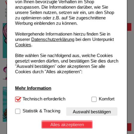
von Ihnen bevorzugte Verhalten im Shop
Versandkostenfrei
anzupassen. Die Informationen darüber, wie Sie
innerhalb Deutschlands bei einem
unsere Seiten nutzen, setzen wir ein, um den Shop
Mindestbestellwert von 13,99 Euro oder bei
Einsendung eines Kassenrezeptes
zu optimieren oder z.B. auf Sie zugeschnittene
Werbung einblenden zu können.
Bewertung
Weitergehende Informationen hierzu finden Sie in
unserer
Datenschutzerklärung
bei dem Unterpunkt
Cookies
.
Bitte wählen Sie nachfolgend aus, welche Cookies
gesetzt werden dürfen, und bestätigen Sie dies durch
"Auswahl bestätigen" oder akzeptieren Sie alle
Cookies durch "Alles akzeptieren":
Mehr Information
Technisch Notwendig:
Technisch erforderlich
Hierbei handelt es sich um
Komfort
Cookies, die für die Grundfunktionen unserer
Website notwendig sind (z.B. Navigation, Warenkorb,
Statistik & Tracking
Auswahl bestätigen
Kundenkonto), weshalb auf diese nicht verzichtet
werden kann.
Alles akzeptieren
Bestellung
Komfort:
Diese Cookies werden genutzt um das