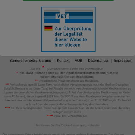
Barrierefreiheitserklärung
Kontakt
AGB
Datenschutz
Impressum
Alle mit
gekennzeichneten Felder sind Pflichtangaben.
*
inkl. MwSt. Rabatte gelten auf den Apothekenverkaufspreis und nicht für
verschreibungspflichtige Medikamente.
**
Unverbindliche Preisempfehlung des Herstellers.
***
Verkaufspreis gemäß Lauer-Taxe; verbindlicher Abrechnungspreis nach der Großen Deutschen
Spezialitätentaxe (sog. Lauer-Taxe) bei Abgabe von nicht verschreibungspflichtigen Medikamenten zu
Lasten der gesetzlichen Krankenversicherungen (z.B. bei Verschreibung des Medikaments an Kinder
unter 12 Jahren), die sich gemäß §129 Abs. 5a SGB V aus dem Abgabepreis des pharmazeutischen
Unternehmens und der Arzneimittelpreisverordnung in der Fassung zum 31.12.2003 ergibt. Es handelt
sich
nicht
um die unverbindliche Preisempfehlung des Herstellers.
****
BK: Beschaffungskosten. Diese Summe fällt zusätzlich an, da der Artikel direkt vom Hersteller
bezogen werden muss.
*****
verw. bis: Verwendbar bis.
Hier können Sie Ihre Cookie-Zustimmung widerrufen
Die angegebenen Preise beinhalten die gesetzlich vorgeschriebene Mehrwertsteuer. Der Versand