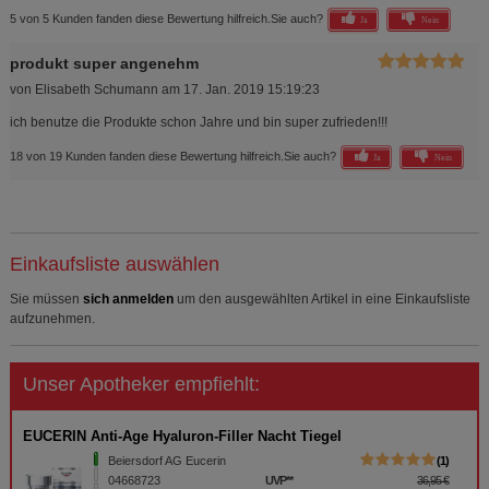
5 von 5 Kunden fanden diese Bewertung hilfreich.
Sie auch?
Ja
Nein
produkt super angenehm
von
Elisabeth Schumann
am
17. Jan. 2019 15:19:23
ich benutze die Produkte schon Jahre und bin super zufrieden!!!
18 von 19 Kunden fanden diese Bewertung hilfreich.
Sie auch?
Ja
Nein
Einkaufsliste auswählen
Sie müssen
sich anmelden
um den ausgewählten Artikel in eine Einkaufsliste
aufzunehmen.
Unser Apotheker empfiehlt:
EUCERIN Anti-Age Hyaluron-Filler Nacht Tiegel
Beiersdorf AG Eucerin
1
04668723
UVP
**
36,95 €