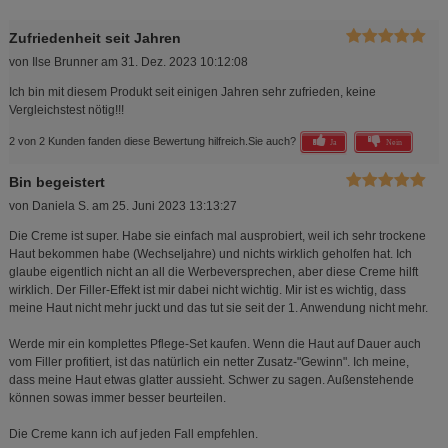
Zufriedenheit seit Jahren
von
Ilse Brunner
am
31. Dez. 2023 10:12:08
Ich bin mit diesem Produkt seit einigen Jahren sehr zufrieden, keine
Vergleichstest nötig!!!
2 von 2 Kunden fanden diese Bewertung hilfreich.
Sie auch?
Ja
Nein
Bin begeistert
von
Daniela S.
am
25. Juni 2023 13:13:27
Die Creme ist super. Habe sie einfach mal ausprobiert, weil ich sehr trockene
Haut bekommen habe (Wechseljahre) und nichts wirklich geholfen hat. Ich
glaube eigentlich nicht an all die Werbeversprechen, aber diese Creme hilft
wirklich. Der Filler-Effekt ist mir dabei nicht wichtig. Mir ist es wichtig, dass
meine Haut nicht mehr juckt und das tut sie seit der 1. Anwendung nicht mehr.
Werde mir ein komplettes Pflege-Set kaufen. Wenn die Haut auf Dauer auch
vom Filler profitiert, ist das natürlich ein netter Zusatz-"Gewinn". Ich meine,
dass meine Haut etwas glatter aussieht. Schwer zu sagen. Außenstehende
können sowas immer besser beurteilen.
Die Creme kann ich auf jeden Fall empfehlen.