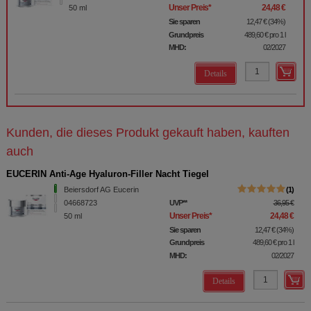
Unser Preis
*
24,48 €
50
ml
Sie sparen
12,47 €
(
34%
)
Grundpreis
489,60 €
pro 1 l
MHD:
02/2027
Details
Kunden, die dieses Produkt gekauft haben, kauften
auch
EUCERIN Anti-Age Hyaluron-Filler Nacht Tiegel
Beiersdorf AG Eucerin
1
04668723
UVP
**
36,95 €
Unser Preis
*
24,48 €
50
ml
Sie sparen
12,47 €
(
34%
)
Grundpreis
489,60 €
pro 1 l
MHD:
02/2027
Details