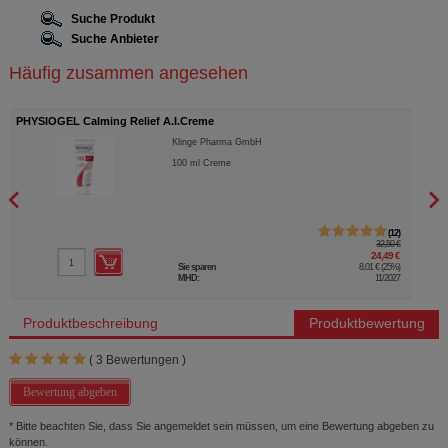
Suche Produkt
Suche Anbieter
Häufig zusammen angesehen
PHYSIOGEL Calming Relief A.I.Creme
DOPP
Klinge Pharma GmbH
100
ml
Creme
12
32,50 €
24,49 €
Sie sparen
8,01 €
(
25%
)
MHD:
11/2027
Produktbeschreibung
Produktbewertung
(
3
Bewertungen )
Bewertung abgeben
* Bitte beachten Sie, dass Sie angemeldet sein müssen, um eine Bewertung abgeben zu
können.