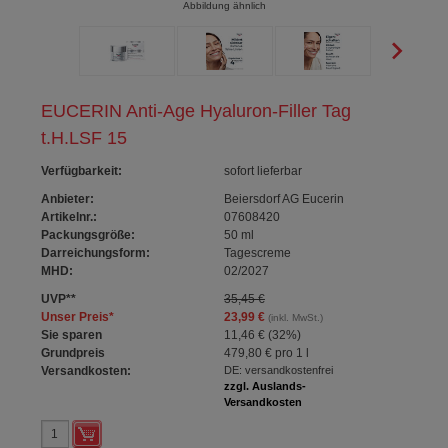
Abbildung ähnlich
EUCERIN Anti-Age Hyaluron-Filler Tag
t.H.LSF 15
Verfügbarkeit
:
sofort lieferbar
Anbieter:
Beiersdorf AG Eucerin
Artikelnr.:
07608420
Packungsgröße:
50
ml
Darreichungsform:
Tagescreme
MHD:
02/2027
UVP
**
35,45 €
Unser Preis
*
23,99 €
(inkl. MwSt.)
Sie sparen
11,46 €
(
32%
)
Grundpreis
479,80 €
pro 1 l
Versandkosten:
DE: versandkostenfrei
zzgl. Auslands-
Versandkosten