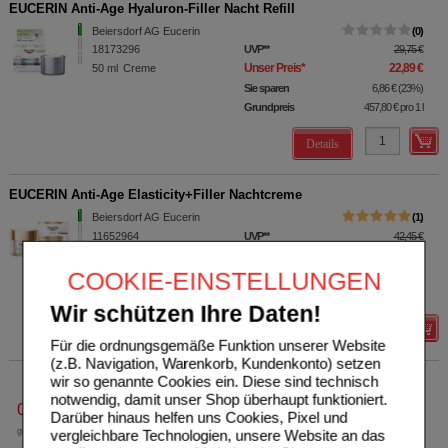
EUCERIN Anti-Age Hyaluron-Filler Nacht Refill
Beiersdorf AG Eucerin
0
18173296
UVP
**
29,75 €
Unser Preis
*
22,89 €
50
ml
Creme
Sie sparen
6,86 €
(
23%
)
Grundpreis
457,80 €
pro 1 l
Details
EUCERIN Anti-Age Elasticity+Filler Nachtcreme
Beiersdorf AG Eucerin
1
11652964
UVP
**
42,45 €
Unser Preis
*
27,55 €
50
ml
Creme
COOKIE-EINSTELLUNGEN
Sie sparen
14,90 €
(
35%
)
Grundpreis
551,00 €
pro 1 l
Wir schützen Ihre Daten!
Details
Für die ordnungsgemäße Funktion unserer Website
(z.B. Navigation, Warenkorb, Kundenkonto) setzen
wir so genannte Cookies ein. Diese sind technisch
notwendig, damit unser Shop überhaupt funktioniert.
0800-10 11 422
Darüber hinaus helfen uns Cookies, Pixel und
gebührenfreie Rufnummer
vergleichbare Technologien, unsere Website an das