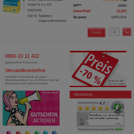
GmbH & Co. KG
AVP
***
18,99 €
04911945
Unser Preis
*
13,19 €
200
St
Tabletten,
Sie sparen
5,80 €
(
31%
)
magensaftresistent
Details
0800-10 11 422
gebührenfreie Rufnummer
Versandkostenfrei
innerhalb Deutschlands bei einem
Mindestbestellwert von 13,99 Euro oder bei
Einsendung eines Kassenrezeptes
Bewertung