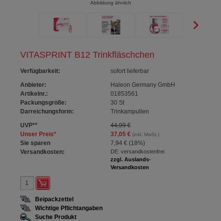
Abbildung ähnlich
VITASPRINT B12 Trinkfläschchen
Verfügbarkeit
:
sofort lieferbar
Anbieter:
Haleon Germany GmbH
Artikelnr.:
01853561
Packungsgröße:
30
St
Darreichungsform:
Trinkampullen
UVP
**
44,99 €
Unser Preis
*
37,05 €
(inkl. MwSt.)
Sie sparen
7,94 €
(
18%
)
Versandkosten:
DE: versandkostenfrei
zzgl. Auslands-
Versandkosten
Beipackzettel
Wichtige Pflichtangaben
Suche Produkt