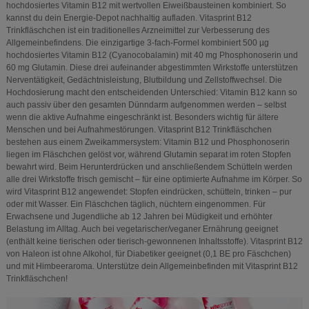
hochdosiertes Vitamin B12 mit wertvollen Eiweißbausteinen kombiniert. So
kannst du dein Energie-Depot nachhaltig aufladen. Vitasprint B12
Trinkfläschchen ist ein traditionelles Arzneimittel zur Verbesserung des
Allgemeinbefindens. Die einzigartige 3-fach-Formel kombiniert 500 µg
hochdosiertes Vitamin B12 (Cyanocobalamin) mit 40 mg Phosphonoserin und
60 mg Glutamin. Diese drei aufeinander abgestimmten Wirkstoffe unterstützen
Nerventätigkeit, Gedächtnisleistung, Blutbildung und Zellstoffwechsel. Die
Hochdosierung macht den entscheidenden Unterschied: Vitamin B12 kann so
auch passiv über den gesamten Dünndarm aufgenommen werden – selbst
wenn die aktive Aufnahme eingeschränkt ist. Besonders wichtig für ältere
Menschen und bei Aufnahmestörungen. Vitasprint B12 Trinkfläschchen
bestehen aus einem Zweikammersystem: Vitamin B12 und Phosphonoserin
liegen im Fläschchen gelöst vor, während Glutamin separat im roten Stopfen
bewahrt wird. Beim Herunterdrücken und anschließendem Schütteln werden
alle drei Wirkstoffe frisch gemischt – für eine optimierte Aufnahme im Körper. So
wird Vitasprint B12 angewendet: Stopfen eindrücken, schütteln, trinken – pur
oder mit Wasser. Ein Fläschchen täglich, nüchtern eingenommen. Für
Erwachsene und Jugendliche ab 12 Jahren bei Müdigkeit und erhöhter
Belastung im Alltag. Auch bei vegetarischer/veganer Ernährung geeignet
(enthält keine tierischen oder tierisch-gewonnenen Inhaltsstoffe). Vitasprint B12
von Haleon ist ohne Alkohol, für Diabetiker geeignet (0,1 BE pro Fäschchen)
und mit Himbeeraroma. Unterstütze dein Allgemeinbefinden mit Vitasprint B12
Trinkfläschchen!