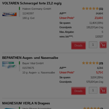
VOLTAREN Schmerzgel forte 23,2 mg/g
Haleon Germany GmbH
11
11240397
AVP
***
34,90 €
Unser Preis
*
23,44 €
180
g
Gel
Sie sparen
11,46 €
(
33%
)
Grundpreis
130,22 €
pro 1 kg
Max. Abgabe:
5
verw. bis*****:
12/2027
Details
BEPANTHEN Augen- und Nasensalbe
Bayer Vital GmbH
23
01578675
AVP
***
8,78 €
Unser Preis
*
5,75 €
10
g
Augen- u. Nasensalbe
Sie sparen
3,03 €
(
35%
)
Grundpreis
575,00 €
pro 1 kg
Details
MAGNESIUM VERLA N Dragees
Verla-Pharm Arzneimittel
2