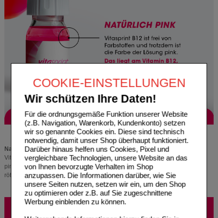
COOKIE-EINSTELLUNGEN
Wir schützen Ihre Daten!
Für die ordnungsgemäße Funktion unserer Website
(z.B. Navigation, Warenkorb, Kundenkonto) setzen
wir so genannte Cookies ein. Diese sind technisch
notwendig, damit unser Shop überhaupt funktioniert.
Darüber hinaus helfen uns Cookies, Pixel und
Natürlich Pink
vergleichbare Technologien, unsere Website an das
Vitasprint B12 ist frei von Farbstoffen und trotzdem ist die Farbe der Lösung
von Ihnen bevorzugte Verhalten im Shop
pink. Das liegt am Vitamin B12, dieses zeichnet sich durch eine leuchtend
anzupassen. Die Informationen darüber, wie Sie
rötlich-pinke Farbe aus.
unsere Seiten nutzen, setzen wir ein, um den Shop
zu optimieren oder z.B. auf Sie zugeschnittene
Werbung einblenden zu können.