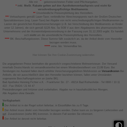
Alle mit
gekennzeichneten Felder sind Pflichtangaben.
*
inkl. MwSt. Rabatte gelten auf den Apothekenverkaufspreis und nicht für
verschreibungspflichtige Medikamente.
**
Unverbindliche Preisempfehlung des Herstellers.
***
Verkaufspreis gemäß Lauer-Taxe; verbindlicher Abrechnungspreis nach der Großen Deutschen
Spezialitätentaxe (sog. Lauer-Taxe) bei Abgabe von nicht verschreibungspflichtigen Medikamenten zu
Lasten der gesetzlichen Krankenversicherungen (z.B. bei Verschreibung des Medikaments an Kinder
unter 12 Jahren), die sich gemäß §129 Abs. 5a SGB V aus dem Abgabepreis des pharmazeutischen
Unternehmens und der Arzneimittelpreisverordnung in der Fassung zum 31.12.2003 ergibt. Es handelt
sich
nicht
um die unverbindliche Preisempfehlung des Herstellers.
****
BK: Beschaffungskosten. Diese Summe fällt zusätzlich an, da der Artikel direkt vom Hersteller
bezogen werden muss.
*****
verw. bis: Verwendbar bis.
Hier können Sie Ihre Cookie-Zustimmung widerrufen
Die angegebenen Preise beinhalten die gesetzlich vorgeschriebene Mehrwertsteuer. Der Versand
innerhalb Deutschlands ist versandkostenfrei bei einem Mindestbestellwert von 13,99 Euro. Bei
Sendungen ins Ausland fallen durch erhöhte Versicherungsgebühren Mehrkosten an
Versandkosten
Bei
Artikeln, die wir ausschließlich über den Hersteller beziehen können, fallen unter Umständen
sogenannte Beschaffungskosten an (siehe BK).
Bad Apotheke Henning Fichter e.K. - Frankfurter Str. 27 - 49214 Bad Rothenfelde - Tel 0800 / 10 11
422 - Fax 05424 / 21 64 47
Preisänderungen und Irrtümer sind vorbehalten. Abgabe nur in haushaltsüblichen Mengen.
Alle Angaben ohne Gewähr.
Verfügbarkeit:
Der Artikel ist in der Regel sofort lieferbar, in Einzelfällen bis zu 6 Tage.
Der Artikel muss direkt vom Hersteller bezogen werden. Daher kann es zu längeren Lieferzeiten und
ggf. Zusatzkosten (siehe BK) kommen. In diesem Fall werden Sie informiert.
Der Artikel ist derzeit nicht lieferbar.