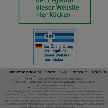
Barrierefreiheitserklärung
Kontakt
AGB
Datenschutz
Impressum
Alle mit
gekennzeichneten Felder sind Pflichtangaben.
*
inkl. MwSt. Rabatte gelten auf den Apothekenverkaufspreis und nicht für
verschreibungspflichtige Medikamente.
**
Unverbindliche Preisempfehlung des Herstellers.
***
Verkaufspreis gemäß Lauer-Taxe; verbindlicher Abrechnungspreis nach der Großen Deutschen
Spezialitätentaxe (sog. Lauer-Taxe) bei Abgabe von nicht verschreibungspflichtigen Medikamenten zu
Lasten der gesetzlichen Krankenversicherungen (z.B. bei Verschreibung des Medikaments an Kinder
unter 12 Jahren), die sich gemäß §129 Abs. 5a SGB V aus dem Abgabepreis des pharmazeutischen
Unternehmens und der Arzneimittelpreisverordnung in der Fassung zum 31.12.2003 ergibt. Es handelt
sich
nicht
um die unverbindliche Preisempfehlung des Herstellers.