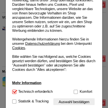
notwendig, damit unser Shop überhaupt funktioniert.
Darüber hinaus helfen uns Cookies, Pixel und
Details
vergleichbare Technologien, unsere Website an das
von Ihnen bevorzugte Verhalten im Shop
anzupassen. Die Informationen darüber, wie Sie
VOLTAREN Schmerzgel forte 23,2 mg/g
unsere Seiten nutzen, setzen wir ein, um den Shop
Haleon Germany GmbH
11
zu optimieren oder z.B. auf Sie zugeschnittene
11240397
AVP
***
34,90 €
Werbung einblenden zu können.
Unser Preis
*
23,44 €
180
g
Gel
Sie sparen
11,46 €
(
33%
)
Weitergehende Informationen hierzu finden Sie in
Grundpreis
130,22 €
pro 1 kg
unserer
Datenschutzerklärung
bei dem Unterpunkt
Max. Abgabe:
5
Cookies
.
verw. bis*****:
12/2027
Bitte wählen Sie nachfolgend aus, welche Cookies
Details
gesetzt werden dürfen, und bestätigen Sie dies durch
"Auswahl bestätigen" oder akzeptieren Sie alle
Cookies durch "Alles akzeptieren":
MAGNESIUM VERLA N Dragees
Verla-Pharm Arzneimittel
2
GmbH & Co. KG
AVP
***
18,99 €
Mehr Information
04911945
Unser Preis
*
13,19 €
200
St
Tabletten,
Sie sparen
5,80 €
(
31%
)
Technisch Notwendig:
Technisch erforderlich
Hierbei handelt es sich um
Komfort
magensaftresistent
Cookies, die für die Grundfunktionen unserer
Website notwendig sind (z.B. Navigation, Warenkorb,
Statistik & Tracking
Auswahl bestätigen
Details
Kundenkonto), weshalb auf diese nicht verzichtet