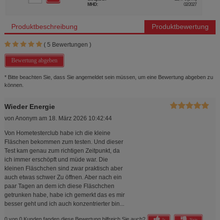
MHD:
02/2027
Produktbeschreibung
Produktbewertung
(
5
Bewertungen )
Bewertung abgeben
* Bitte beachten Sie, dass Sie angemeldet sein müssen, um eine Bewertung abgeben zu
können.
Wieder Energie
von
Anonym
am
18. März 2026 10:42:44
Von Hometesterclub habe ich die kleine
Fläschen bekommen zum testen. Und dieser
Test kam genau zum richtigen Zeitpunkt, da
ich immer erschöpft und müde war. Die
kleinen Fläschchen sind zwar praktisch aber
auch etwas schwer Zu öffnen. Aber nach ein
paar Tagen an dem ich diese Fläschchen
getrunken habe, habe ich gemerkt das es mir
besser geht und ich auch konzentrierter bin...
0 von 0 Kunden fanden diese Bewertung hilfreich.
Sie auch?
Ja
Nein