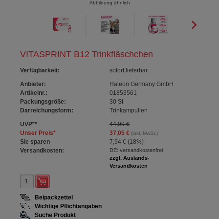
Abbildung ähnlich
VITASPRINT B12 Trinkfläschchen
Verfügbarkeit
:
sofort lieferbar
Anbieter:
Haleon Germany GmbH
Artikelnr.:
01853561
Packungsgröße:
30
St
Darreichungsform:
Trinkampullen
UVP
**
44,99 €
Unser Preis
*
37,05 €
(inkl. MwSt.)
Sie sparen
7,94 €
(
18%
)
Versandkosten:
DE: versandkostenfrei
zzgl. Auslands-
Versandkosten
Beipackzettel
Wichtige Pflichtangaben
Suche Produkt