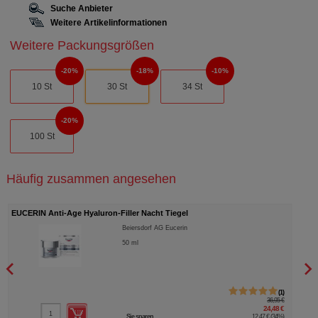
Suche Anbieter
Weitere Artikelinformationen
Weitere Packungsgrößen
20%
18%
10%
10 St
30 St
34 St
20%
100 St
Häufig zusammen angesehen
Anti-Age Hyaluron-Filler Nacht Tiegel
EUCERIN Anti-Age
Beiersdorf AG Eucerin
50
ml
1
36,95 €
24,48 €
Sie sparen
12,47 €
(
34%
)