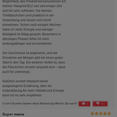
Möglichkeit, das Produkt kennenzulernen.Ich
nehme Vitasprint B12 nun seit einiger Zeit
und bin sehr zufrieden. Die kleinen
Trinkfläschchen sind praktisch in der
Anwendung und lassen sich leicht
einnehmen. Schon nach einigen Wochen
habe ich mehr Energie und weniger
Müdigkeit im Alltag gespürt. Besonders in
stressigen Phasen fühle ich mich
leistungsfähiger und konzentrierter.
Der Geschmack ist angenehm, und die
Einnahme am Morgen gibt mir einen guten
Start in den Tag. Ein weiterer Vorteil ist, dass
die Fläschchen einzeln verpackt sind – ideal
auch für unterwegs.
Natürlich ersetzt Vitasprint keine
ausgewogene Ernährung, aber als
Unterstützung für mehr Vitalität und Energie
kann ich es sehr empfehlen.
0 von 0 Kunden fanden diese Bewertung hilfreich.
Sie auch?
Ja
Nein
Super mama