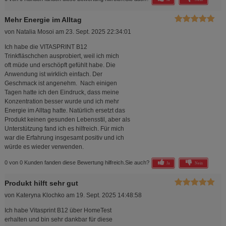
Mehr Energie im Alltag
von
Natalia Mosoi
am
23. Sept. 2025 22:34:01
Ich habe die VITASPRINT B12
Trinkfläschchen ausprobiert, weil ich mich
oft müde und erschöpft gefühlt habe. Die
Anwendung ist wirklich einfach. Der
Geschmack ist angenehm. Nach einigen
Tagen hatte ich den Eindruck, dass meine
Konzentration besser wurde und ich mehr
Energie im Alltag hatte. Natürlich ersetzt das
Produkt keinen gesunden Lebensstil, aber als
Unterstützung fand ich es hilfreich. Für mich
war die Erfahrung insgesamt positiv und ich
würde es wieder verwenden.
0 von 0 Kunden fanden diese Bewertung hilfreich.
Sie auch?
Ja
Nein
Produkt hilft sehr gut
von
Kateryna Klochko
am
19. Sept. 2025 14:48:58
Ich habe Vitasprint B12 über HomeTest
erhalten und bin sehr dankbar für diese