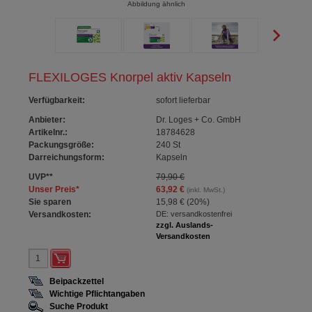
Abbildung ähnlich
FLEXILOGES Knorpel aktiv Kapseln
Verfügbarkeit
:
sofort lieferbar
Anbieter:
Dr. Loges + Co. GmbH
Artikelnr.:
18784628
Packungsgröße:
240
St
Darreichungsform:
Kapseln
UVP
**
79,90 €
Unser Preis
*
63,92 €
(inkl. MwSt.)
Sie sparen
15,98 €
(
20%
)
Versandkosten:
DE: versandkostenfrei
zzgl. Auslands-
Versandkosten
Beipackzettel
Wichtige Pflichtangaben
Suche Produkt