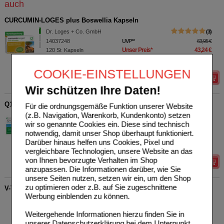
auch
CURCUMIN-LOGES plus Boswellia Kapseln
Dr. Loges + Co. GmbH
3
14037248
UVP
**
63,95 €
Unser Preis
*
43,24 €
120
St
Kapseln
Sie sparen
20,71 €
(
32%
)
COOKIE-EINSTELLUNGEN
Details
Wir schützen Ihre Daten!
Q10-LOGES concept 100 mg Kapseln
Für die ordnungsgemäße Funktion unserer Website
(z.B. Navigation, Warenkorb, Kundenkonto) setzen
Dr. Loges + Co. GmbH
0
wir so genannte Cookies ein. Diese sind technisch
16730657
UVP
**
56,95 €
notwendig, damit unser Shop überhaupt funktioniert.
Unser Preis
*
38,69 €
60
St
Kapseln
Darüber hinaus helfen uns Cookies, Pixel und
Sie sparen
18,26 €
(
32%
)
vergleichbare Technologien, unsere Website an das
von Ihnen bevorzugte Verhalten im Shop
Details
anzupassen. Die Informationen darüber, wie Sie
unsere Seiten nutzen, setzen wir ein, um den Shop
zu optimieren oder z.B. auf Sie zugeschnittene
V-TH-E Kuhl Tropfen zum Einnehmen
Werbung einblenden zu können.
SANUM-KEHLBECK GmbH
0
& Co. KG
AVP
***
18,10 €
Weitergehende Informationen hierzu finden Sie in
11616402
Unser Preis
*
14,48 €
unserer
Datenschutzerklärung
bei dem Unterpunkt