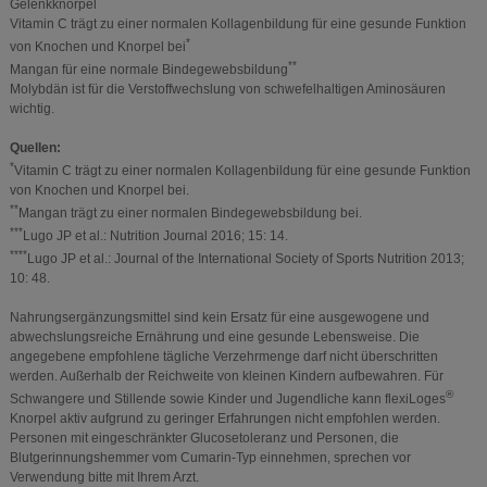
Gelenkknorpel
Vitamin C trägt zu einer normalen Kollagenbildung für eine gesunde Funktion
*
von Knochen und Knorpel bei
**
Mangan für eine normale Bindegewebsbildung
Molybdän ist für die Verstoffwechslung von schwefelhaltigen Aminosäuren
wichtig.
Quellen:
*
Vitamin C trägt zu einer normalen Kollagenbildung für eine gesunde Funktion
von Knochen und Knorpel bei.
**
Mangan trägt zu einer normalen Bindegewebsbildung bei.
***
Lugo JP et al.: Nutrition Journal 2016; 15: 14.
****
Lugo JP et al.: Journal of the International Society of Sports Nutrition 2013;
10: 48.
Nahrungsergänzungsmittel sind kein Ersatz für eine ausgewogene und
abwechslungsreiche Ernährung und eine gesunde Lebensweise. Die
angegebene empfohlene tägliche Verzehrmenge darf nicht überschritten
werden. Außerhalb der Reichweite von kleinen Kindern aufbewahren. Für
®
Schwangere und Stillende sowie Kinder und Jugendliche kann flexiLoges
Knorpel aktiv aufgrund zu geringer Erfahrungen nicht empfohlen werden.
Personen mit eingeschränkter Glucosetoleranz und Personen, die
Blutgerinnungshemmer vom Cumarin-Typ einnehmen, sprechen vor
Verwendung bitte mit Ihrem Arzt.