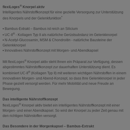
®
flexiLoges
Knorpel aktiv
Intelligentes Nährstoffkonzept für eine gezielte Versorgung zur Unterstützung
*
des Knorpels und der Gelenkfunktion
• Bambus-Extrakt – Bambus ist reich an Silicium
®
• UC-II
- Kollagen Typ II als natürliche Gerüstsubstanz im Gelenkknorpel
• N-Acetyl-Glucosamin, MSM & Chondroitin - natürliche Bausteine der
Gelenkknorpel
• Innovatives Nährstoffkonzept mit Morgen- und Abendkapsel
®
Mit flexiLoges
Knorpel aktiv steht Ihnen ein Präparat zur Verfügung, dessen
abgestimmtes Nährstoffkonzept zur dauerhaften Unterstützung dient. Es
®
kombiniert UC-II
(Kollagen Typ II) mit weiteren wichtigen Nährstoffen in einem
innovativen Morgen- und Abend-Konzept, so dass Ihre Gelenkknorpel in jeder
Phase gezielt versorgt werden. Für mehr Mobilität und neue Freude an
Bewegung.
Das intelligente Nährstoffkonzept
®
flexiLoges
Knorpel aktiv bietet ein intelligentes Nährstoffkonzept mit einer
Morgen- und einer Abendkapsel. So wird der Knorpel zu jeder Zeit genau mit
den richtigen Nährstoffen versorgt.
Das Besondere in der Morgenkapsel – Bambus-Extrakt