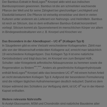
®
Der Bambus-Extrakt in flexiLoges
Knorpel aktiv wird aus indischen
Bambussprossen gewonnen. Bambus ist die am schnellsten wachsende
Pflanze der Welt und für seine Zähigkeit bei gleichzeitiger Leichtigkeit und
Elastizität bekannt. Die Pflanze ist vielseitig einsetzbar und dient in vielen
Kulturen unter anderem als Lieferant von Nahrungs- und Heilmitteln. Bambus
ist reich an Silicium, das in dem enthaltenen Bambus-Extrakt konzentriert
vorliegt. Silicium kommt als Spurenelement im menschlichen Körper vor allem
in Bindegewebsstrukturen von z. B. Knorpel und Knochen vor.
®
Das Besondere in der Abendkapsel – UC-II
(Kollagen Typ II)
In Säugetieren gibt es eine Vielzahl verschiedener Kollagenarten. Zählt man
alle von der Wissenschaft entdeckten Kollagene auf, erreicht man tatsächlich
19 verschiedene Kollagentypen. Das Kollagen Typ II ist eine natürliche
Gerüstsubstanz und trägt dazu bei, im Knorpel von zum Beispiel Hüft-,
Schulter- oder Kniegelenk arthrotische Abbauprozesse zu hemmen sowie die
***
****
Regeneration zu fördern
,
. Anders als gewöhnliche Kollagenhydrolysate
®
®
enthält flexiLoges
Knorpel aktiv das besondere UC-II
mit einem hohen Anteil
an nicht denaturiertem Kollagen Typ II. Aufgrund der besonderen Formulierung
sind die nötigen täglichen Aufnahmemengen deutlich reduziert. Damit es dem
®
Körper während des Schlafens zur Verfügung steht, ist UC-II
nur in der Abend-
Kapsel enthalten.
Weitere relevante Nährstoffe
N-Acetyl-Glucosamin, MSM und Chondroitin sind natürliche Bausteine aller