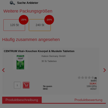
Suche Anbieter
Weitere Packungsgrößen
20%
20%
120 St
240 St
Häufig zusammen angesehen
CENTRUM Vital+ Knochen Knorpel & Muskeln Tabletten
MAGN
Haleon Germany GmbH
30
St
Tabletten
0
19,95 €
15,96 €
Sie sparen
3,99 €
(
20%
)
MHD:
04/2027
Produktbeschreibung
Produktbewertung