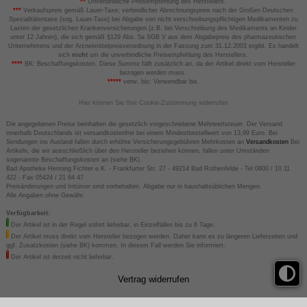
**
Unverbindliche Preisempfehlung des Herstellers.
***
Verkaufspreis gemäß Lauer-Taxe; verbindlicher Abrechnungspreis nach der Großen Deutschen
Spezialitätentaxe (sog. Lauer-Taxe) bei Abgabe von nicht verschreibungspflichtigen Medikamenten zu
Lasten der gesetzlichen Krankenversicherungen (z.B. bei Verschreibung des Medikaments an Kinder
unter 12 Jahren), die sich gemäß §129 Abs. 5a SGB V aus dem Abgabepreis des pharmazeutischen
Unternehmens und der Arzneimittelpreisverordnung in der Fassung zum 31.12.2003 ergibt. Es handelt
sich
nicht
um die unverbindliche Preisempfehlung des Herstellers.
****
BK: Beschaffungskosten. Diese Summe fällt zusätzlich an, da der Artikel direkt vom Hersteller
bezogen werden muss.
*****
verw. bis: Verwendbar bis.
Hier können Sie Ihre Cookie-Zustimmung widerrufen
Die angegebenen Preise beinhalten die gesetzlich vorgeschriebene Mehrwertsteuer. Der Versand
innerhalb Deutschlands ist versandkostenfrei bei einem Mindestbestellwert von 13,99 Euro. Bei
Sendungen ins Ausland fallen durch erhöhte Versicherungsgebühren Mehrkosten an
Versandkosten
Bei
Artikeln, die wir ausschließlich über den Hersteller beziehen können, fallen unter Umständen
sogenannte Beschaffungskosten an (siehe BK).
Bad Apotheke Henning Fichter e.K. - Frankfurter Str. 27 - 49214 Bad Rothenfelde - Tel 0800 / 10 11
422 - Fax 05424 / 21 64 47
Preisänderungen und Irrtümer sind vorbehalten. Abgabe nur in haushaltsüblichen Mengen.
Alle Angaben ohne Gewähr.
Verfügbarkeit:
Der Artikel ist in der Regel sofort lieferbar, in Einzelfällen bis zu 6 Tage.
Der Artikel muss direkt vom Hersteller bezogen werden. Daher kann es zu längeren Lieferzeiten und
ggf. Zusatzkosten (siehe BK) kommen. In diesem Fall werden Sie informiert.
Der Artikel ist derzeit nicht lieferbar.
Vertrag widerrufen