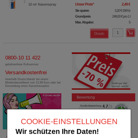
Unser Preis
*
2,49 €
10
ml
Nasenspray
Sie sparen
3,20 €
(
56%
)
Grundpreis
249,00 €
pro 1 l
Max. Abgabe:
5
Details
0800-10 11 422
gebührenfreie Rufnummer
Versandkostenfrei
innerhalb Deutschlands bei einem
Mindestbestellwert von 13,99 Euro oder bei
Einsendung eines Kassenrezeptes
Bewertung
COOKIE-EINSTELLUNGEN
Wir schützen Ihre Daten!