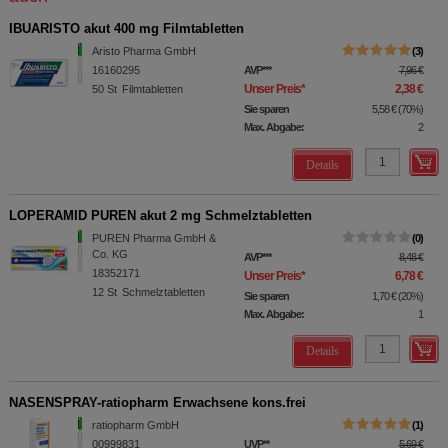
IBUARISTO akut 400 mg Filmtabletten
Aristo Pharma GmbH
3
16160295
AVP
***
7,96 €
Unser Preis
*
2,38 €
50
St
Filmtabletten
Sie sparen
5,58 €
(
70%
)
Max. Abgabe:
2
Details
LOPERAMID PUREN akut 2 mg Schmelztabletten
PUREN Pharma GmbH &
0
Co. KG
AVP
***
8,48 €
18352171
Unser Preis
*
6,78 €
12
St
Schmelztabletten
Sie sparen
1,70 €
(
20%
)
Max. Abgabe:
1
Details
NASENSPRAY-ratiopharm Erwachsene kons.frei
ratiopharm GmbH
1
00999831
UVP
**
5,69 €