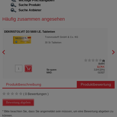
Wichtige Pflichtangaben
Suche Produkt
Suche Anbieter
Häufig zusammen angesehen
DEKRISTOLVIT D3 5600 I.E. Tabletten
VITA
Trommsdorff GmbH & Co. KG
30
St
Tabletten
0
15,95 €
12,76 €
Sie sparen
3,19 €
(
20%
)
MHD:
01/2027
Produktbeschreibung
Produktbewertung
(
0
Bewertungen )
Bewertung abgeben
* Bitte beachten Sie, dass Sie angemeldet sein müssen, um eine Bewertung abgeben zu
können.