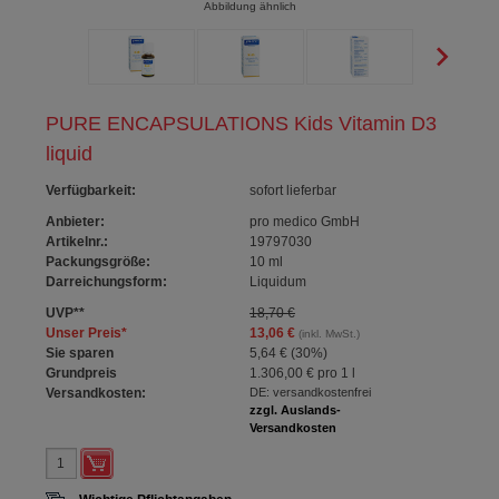
Abbildung ähnlich
PURE ENCAPSULATIONS Kids Vitamin D3
liquid
Verfügbarkeit
:
sofort lieferbar
Anbieter:
pro medico GmbH
Artikelnr.:
19797030
Packungsgröße:
10
ml
Darreichungsform:
Liquidum
UVP
**
18,70 €
Unser Preis
*
13,06 €
(inkl. MwSt.)
Sie sparen
5,64 €
(
30%
)
Grundpreis
1.306,00 €
pro 1 l
Versandkosten:
DE: versandkostenfrei
zzgl. Auslands-
Versandkosten