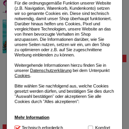
Für die ordnungsgemäße Funktion unserer Website
(z.B. Navigation, Warenkorb, Kundenkonto) setzen
wir so genannte Cookies ein. Diese sind technisch
notwendig, damit unser Shop überhaupt funktioniert.
Darüber hinaus helfen uns Cookies, Pixel und
vergleichbare Technologien, unsere Website an das
von Ihnen bevorzugte Verhalten im Shop
anzupassen. Die Informationen darüber, wie Sie
unsere Seiten nutzen, setzen wir ein, um den Shop
zu optimieren oder z.B. auf Sie zugeschnittene
Werbung einblenden zu können.
Bestellung
Weitergehende Informationen hierzu finden Sie in
Hilfe zur Anmeldung
unserer
Datenschutzerklärung
bei dem Unterpunkt
Hilfe zum Bestellvorgang
Cookies
.
Zahlungsmöglichkeiten
Rezepte einlösen
Bitte wählen Sie nachfolgend aus, welche Cookies
Freiumschläge anfordern
gesetzt werden dürfen, und bestätigen Sie dies durch
Freiumschläge downloaden
"Auswahl bestätigen" oder akzeptieren Sie alle
Auslandsbestellung
Cookies durch "Alles akzeptieren":
Reklamation
Widerrufsformular
Problembehebung
Mehr Information
Bestellschein
Technisch Notwendig:
Technisch erforderlich
Hierbei handelt es sich um
Komfort
Beratung und Service