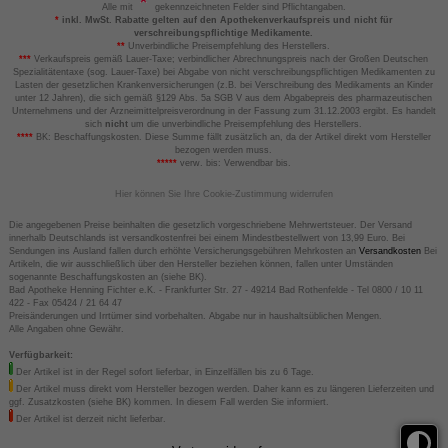
Alle mit
gekennzeichneten Felder sind Pflichtangaben.
*
inkl. MwSt. Rabatte gelten auf den Apothekenverkaufspreis und nicht für
verschreibungspflichtige Medikamente.
**
Unverbindliche Preisempfehlung des Herstellers.
***
Verkaufspreis gemäß Lauer-Taxe; verbindlicher Abrechnungspreis nach der Großen Deutschen
Spezialitätentaxe (sog. Lauer-Taxe) bei Abgabe von nicht verschreibungspflichtigen Medikamenten zu
Lasten der gesetzlichen Krankenversicherungen (z.B. bei Verschreibung des Medikaments an Kinder
unter 12 Jahren), die sich gemäß §129 Abs. 5a SGB V aus dem Abgabepreis des pharmazeutischen
Unternehmens und der Arzneimittelpreisverordnung in der Fassung zum 31.12.2003 ergibt. Es handelt
sich
nicht
um die unverbindliche Preisempfehlung des Herstellers.
****
BK: Beschaffungskosten. Diese Summe fällt zusätzlich an, da der Artikel direkt vom Hersteller
bezogen werden muss.
*****
verw. bis: Verwendbar bis.
Hier können Sie Ihre Cookie-Zustimmung widerrufen
Die angegebenen Preise beinhalten die gesetzlich vorgeschriebene Mehrwertsteuer. Der Versand
innerhalb Deutschlands ist versandkostenfrei bei einem Mindestbestellwert von 13,99 Euro. Bei
Sendungen ins Ausland fallen durch erhöhte Versicherungsgebühren Mehrkosten an
Versandkosten
Bei
Artikeln, die wir ausschließlich über den Hersteller beziehen können, fallen unter Umständen
sogenannte Beschaffungskosten an (siehe BK).
Bad Apotheke Henning Fichter e.K. - Frankfurter Str. 27 - 49214 Bad Rothenfelde - Tel 0800 / 10 11
422 - Fax 05424 / 21 64 47
Preisänderungen und Irrtümer sind vorbehalten. Abgabe nur in haushaltsüblichen Mengen.
Alle Angaben ohne Gewähr.
Verfügbarkeit:
Der Artikel ist in der Regel sofort lieferbar, in Einzelfällen bis zu 6 Tage.
Der Artikel muss direkt vom Hersteller bezogen werden. Daher kann es zu längeren Lieferzeiten und
ggf. Zusatzkosten (siehe BK) kommen. In diesem Fall werden Sie informiert.
Der Artikel ist derzeit nicht lieferbar.