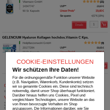
Vitamaze GmbH
21
14347747
UVP
**
23,97 €
Unser Preis
*
19,40 €
90
St
Kapseln
Sie sparen
4,57 €
(
19%
)
Details
GELENCIUM Hyaluron Kollagen hochdos.Vitamin C Kps.
Heilpflanzenwohl GmbH
9
20177284
UVP
**
59,95 €
Unser Preis
*
47,96 €
60
St
Kapseln
Sie sparen
11,99 €
(
20%
)
COOKIE-EINSTELLUNGEN
Details
Wir schützen Ihre Daten!
Für die ordnungsgemäße Funktion unserer Website
(z.B. Navigation, Warenkorb, Kundenkonto) setzen
0800-10 11 422
wir so genannte Cookies ein. Diese sind technisch
notwendig, damit unser Shop überhaupt funktioniert.
gebührenfreie Rufnummer
Darüber hinaus helfen uns Cookies, Pixel und
Versandkostenfrei
vergleichbare Technologien, unsere Website an das
innerhalb Deutschlands bei einem
von Ihnen bevorzugte Verhalten im Shop
Mindestbestellwert von 13,99 Euro oder bei
anzupassen. Die Informationen darüber, wie Sie
Einsendung eines Kassenrezeptes