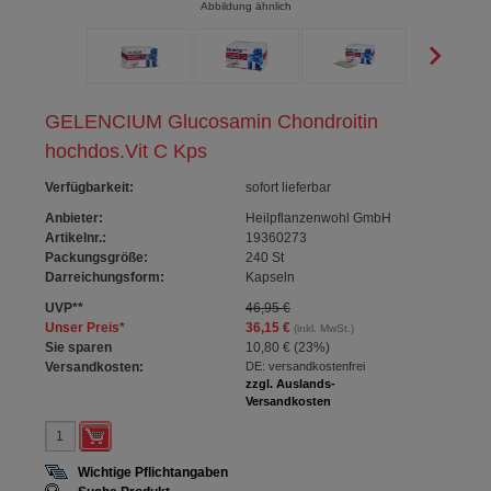
Abbildung ähnlich
GELENCIUM Glucosamin Chondroitin
hochdos.Vit C Kps
Verfügbarkeit
:
sofort lieferbar
Anbieter:
Heilpflanzenwohl GmbH
Artikelnr.:
19360273
Packungsgröße:
240
St
Darreichungsform:
Kapseln
UVP
**
46,95 €
Unser Preis
*
36,15 €
(inkl. MwSt.)
Sie sparen
10,80 €
(
23%
)
Versandkosten:
DE: versandkostenfrei
zzgl. Auslands-
Versandkosten
Wichtige Pflichtangaben