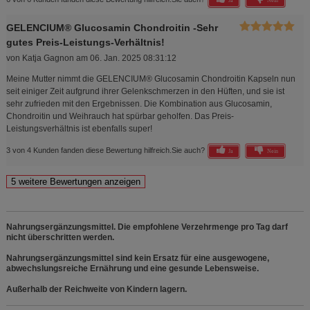
Ja
Nein
GELENCIUM® Glucosamin Chondroitin -Sehr
gutes Preis-Leistungs-Verhältnis!
von
Katja Gagnon
am
06. Jan. 2025 08:31:12
Meine Mutter nimmt die GELENCIUM® Glucosamin Chondroitin Kapseln nun
seit einiger Zeit aufgrund ihrer Gelenkschmerzen in den Hüften, und sie ist
sehr zufrieden mit den Ergebnissen. Die Kombination aus Glucosamin,
Chondroitin und Weihrauch hat spürbar geholfen. Das Preis-
Leistungsverhältnis ist ebenfalls super!
3 von 4 Kunden fanden diese Bewertung hilfreich.
Sie auch?
Ja
Nein
Nahrungsergänzungsmittel. Die empfohlene Verzehrmenge pro Tag darf
nicht überschritten werden.
Nahrungsergänzungsmittel sind kein Ersatz für eine ausgewogene,
abwechslungsreiche Ernährung und eine gesunde Lebensweise.
Außerhalb der Reichweite von Kindern lagern.