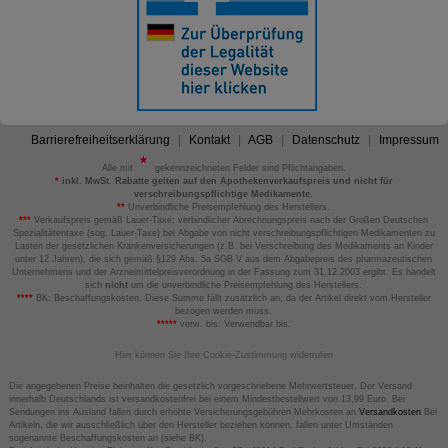
Barrierefreiheitserklärung
Kontakt
AGB
Datenschutz
Impressum
Alle mit
gekennzeichneten Felder sind Pflichtangaben.
*
inkl. MwSt. Rabatte gelten auf den Apothekenverkaufspreis und nicht für
verschreibungspflichtige Medikamente.
**
Unverbindliche Preisempfehlung des Herstellers.
***
Verkaufspreis gemäß Lauer-Taxe; verbindlicher Abrechnungspreis nach der Großen Deutschen
Spezialitätentaxe (sog. Lauer-Taxe) bei Abgabe von nicht verschreibungspflichtigen Medikamenten zu
Lasten der gesetzlichen Krankenversicherungen (z.B. bei Verschreibung des Medikaments an Kinder
unter 12 Jahren), die sich gemäß §129 Abs. 5a SGB V aus dem Abgabepreis des pharmazeutischen
Unternehmens und der Arzneimittelpreisverordnung in der Fassung zum 31.12.2003 ergibt. Es handelt
sich
nicht
um die unverbindliche Preisempfehlung des Herstellers.
****
BK: Beschaffungskosten. Diese Summe fällt zusätzlich an, da der Artikel direkt vom Hersteller
bezogen werden muss.
*****
verw. bis: Verwendbar bis.
Hier können Sie Ihre Cookie-Zustimmung widerrufen
Die angegebenen Preise beinhalten die gesetzlich vorgeschriebene Mehrwertsteuer. Der Versand
innerhalb Deutschlands ist versandkostenfrei bei einem Mindestbestellwert von 13,99 Euro. Bei
Sendungen ins Ausland fallen durch erhöhte Versicherungsgebühren Mehrkosten an
Versandkosten
Bei
Artikeln, die wir ausschließlich über den Hersteller beziehen können, fallen unter Umständen
sogenannte Beschaffungskosten an (siehe BK).