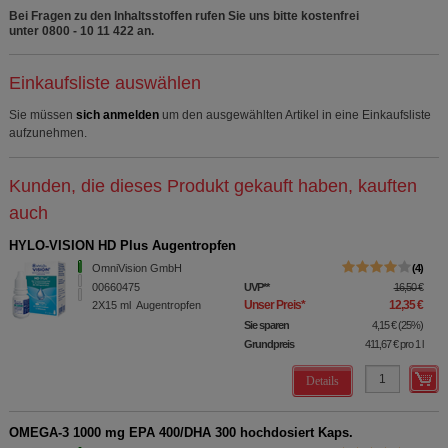
Bei Fragen zu den Inhaltsstoffen rufen Sie uns bitte kostenfrei
unter 0800 - 10 11 422 an.
Einkaufsliste auswählen
Sie müssen
sich anmelden
um den ausgewählten Artikel in eine Einkaufsliste
aufzunehmen.
Kunden, die dieses Produkt gekauft haben, kauften
auch
HYLO-VISION HD Plus Augentropfen
OmniVision GmbH
4
00660475
UVP
**
16,50 €
Unser Preis
*
12,35 €
2X15
ml
Augentropfen
Sie sparen
4,15 €
(
25%
)
Grundpreis
411,67 €
pro 1 l
Details
OMEGA-3 1000 mg EPA 400/DHA 300 hochdosiert Kaps.