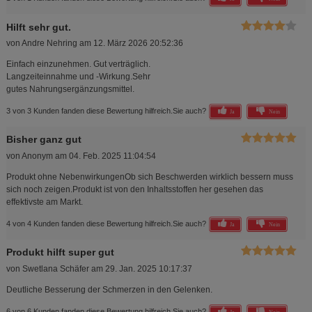
Hilft sehr gut.
von
Andre Nehring
am
12. März 2026 20:52:36
Einfach einzunehmen. Gut verträglich.
Langzeiteinnahme und -Wirkung.Sehr
gutes Nahrungsergänzungsmittel.
3 von 3 Kunden fanden diese Bewertung hilfreich.
Sie auch?
Ja
Nein
Bisher ganz gut
von
Anonym
am
04. Feb. 2025 11:04:54
Produkt ohne NebenwirkungenOb sich Beschwerden wirklich bessern muss
sich noch zeigen.Produkt ist von den Inhaltsstoffen her gesehen das
effektivste am Markt.
4 von 4 Kunden fanden diese Bewertung hilfreich.
Sie auch?
Ja
Nein
Produkt hilft super gut
von
Swetlana Schäfer
am
29. Jan. 2025 10:17:37
Deutliche Besserung der Schmerzen in den Gelenken.
6 von 6 Kunden fanden diese Bewertung hilfreich.
Sie auch?