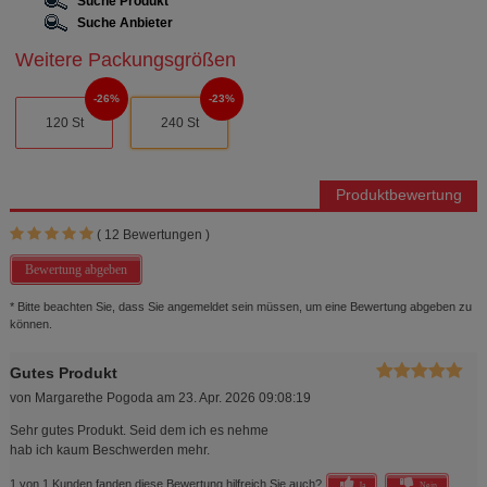
Suche Produkt
Suche Anbieter
Weitere Packungsgrößen
26%
23%
120 St
240 St
Produktbewertung
(
12
Bewertungen )
Bewertung abgeben
* Bitte beachten Sie, dass Sie angemeldet sein müssen, um eine Bewertung abgeben zu
können.
Gutes Produkt
von
Margarethe Pogoda
am
23. Apr. 2026 09:08:19
Sehr gutes Produkt. Seid dem ich es nehme
hab ich kaum Beschwerden mehr.
1 von 1 Kunden fanden diese Bewertung hilfreich.
Sie auch?
Ja
Nein