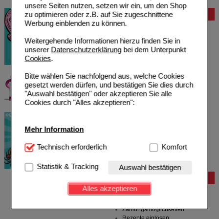
unsere Seiten nutzen, setzen wir ein, um den Shop
zu optimieren oder z.B. auf Sie zugeschnittene
Bewertung
Werbung einblenden zu können.
Weitergehende Informationen hierzu finden Sie in
unserer
Datenschutzerklärung
bei dem Unterpunkt
Cookies
.
Bitte wählen Sie nachfolgend aus, welche Cookies
gesetzt werden dürfen, und bestätigen Sie dies durch
"Auswahl bestätigen" oder akzeptieren Sie alle
Cookies durch "Alles akzeptieren":
Mehr Information
Technisch Notwendig:
Technisch erforderlich
Hierbei handelt es sich um
Komfort
Cookies, die für die Grundfunktionen unserer
Website notwendig sind (z.B. Navigation, Warenkorb,
Statistik & Tracking
Auswahl bestätigen
Kundenkonto), weshalb auf diese nicht verzichtet
Bestellung
werden kann.
Alles akzeptieren
Hilfe zur Anmeldung
Komfort:
Diese Cookies werden genutzt um das
Hilfe zum Bestellvorgang
Einkaufserlebnis noch ansprechender zu gestalten,
Zahlungsmöglichkeiten
beispielsweise für die Wiedererkennung des
Rezepte einlösen