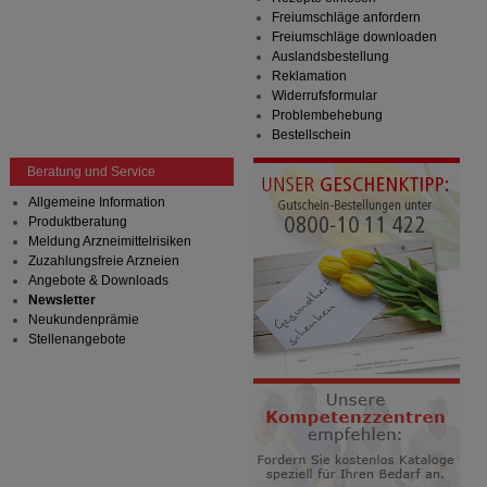
Besuchers oder unsere Seite an bevorzugte
Freiumschläge anfordern
Verhaltensweisen (z.B. Spracheinstellung)
Freiumschläge downloaden
anzupassen. Komfort-Cookies ermöglichen es uns
Auslandsbestellung
auch auf Ihre Bedürfnisse zugeschrittene Inhalte
Reklamation
anzuzeigen und unser Partnerprogramm zu
Widerrufsformular
betreiben.
Problembehebung
Bestellschein
Statistik & Tracking:
Hierüber lassen sich
Informationen über die Art und Weise der Nutzung
Beratung und Service
unserer Website sammeln, mit deren Hilfe wir unsere
Allgemeine Information
Website weiter für Sie optimieren können, den Inhalt
Produktberatung
auf unserer Website aber auch die Werbung auf
Meldung Arzneimittelrisiken
Drittseiten möglichst relevant für Sie zu gestalten.
Zuzahlungsfreie Arzneien
Bitte beachten Sie, dass Daten hierfür teilweise an
Angebote & Downloads
Dritte wie z.B. Google oder soziale Medien
Newsletter
übertragen werden.
Neukundenprämie
Stellenangebote