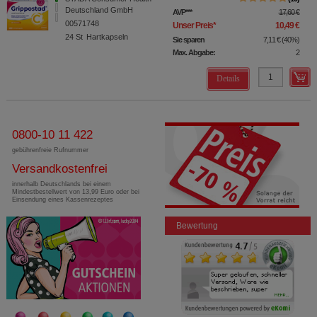
Deutschland GmbH
AVP
***
17,60 €
00571748
Unser Preis
*
10,49 €
24
St
Hartkapseln
Sie sparen
7,11 €
(
40%
)
Max. Abgabe:
2
Details
0800-10 11 422
gebührenfreie Rufnummer
Versandkostenfrei
innerhalb Deutschlands bei einem
Mindestbestellwert von 13,99 Euro oder bei
Einsendung eines Kassenrezeptes
Bewertung