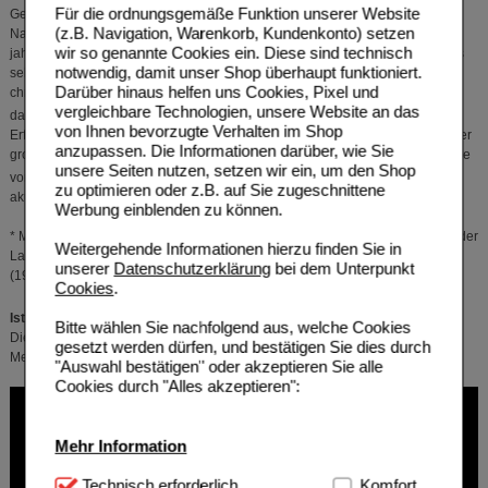
®
Für die ordnungsgemäße Funktion unserer Website
GeloMyrtol
forte wird auch bei chronischer Bronchitis und
(z.B. Navigation, Warenkorb, Kundenkonto) setzen
Nasennebenhöhlenentzündung (Sinusitis) erfolgreich eingesetzt. Im
wir so genannte Cookies ein. Diese sind technisch
jahrzehntelangen therapeutischen Einsatz in Klinik und Praxis hat es sich als
notwendig, damit unser Shop überhaupt funktioniert.
sehr gut verträglich und wirksam bewährt. Sehr viele Patienten mit einer
Darüber hinaus helfen uns Cookies, Pixel und
chronischen Sinusitis oder einer chronischen Bronchitis haben mit der
vergleichbare Technologien, unsere Website an das
®
dauerhaften Anwendung von GeloMyrtol
forte über Jahre sehr gute
von Ihnen bevorzugte Verhalten im Shop
Erfahrungen gemacht. Bei Patienten mit chronischer Bronchitis konnte in einer
anzupassen. Die Informationen darüber, wie Sie
großen klinischen Studie über 6 Monate gezeigt werden, dass durch die Gabe
unsere Seiten nutzen, setzen wir ein, um den Shop
®
von GeloMyrtol
forte über die Wintermonate die Intensität und Häufigkeit
zu optimieren oder z.B. auf Sie zugeschnittene
akuter Infekte deutlich gesenkt werden konnte.*
Werbung einblenden zu können.
* Meister et al.: Wirksamkeit und Verträglichkeit von Myrtol standardisiert bei der
Weitergehende Informationen hierzu finden Sie in
Langzeitbehandlung der chronischen Bronchitis; Arzneim.-Forsch./Drug Res.
unserer
Datenschutzerklärung
bei dem Unterpunkt
(1999) 49(I) 4: 351-358
Cookies
.
®
Ist GeloMyrtol
forte erstattungsfähig?
Bitte wählen Sie nachfolgend aus, welche Cookies
Die gesetzlichen Krankenkassen dürfen seit 2012 die Kosten für rezeptfreie
gesetzt werden dürfen, und bestätigen Sie dies durch
Medikamente erstatten.
"Auswahl bestätigen" oder akzeptieren Sie alle
Cookies durch "Alles akzeptieren":
Mehr Information
Technisch Notwendig:
Technisch erforderlich
Hierbei handelt es sich um
Komfort