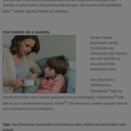
Hat sich der Infekt bereits ausgebreitet, löst der pflanzliche Wirkstoff den
Schleim in den oberen und unteren Atemwegen. Sie können mit GeloMyrtol
®
forte
wieder spürbar befreit durchatmen.
FÜR KINDER AB 6 JAHREN
Kinder haben
besonders häufig
Symptome wie
Schnupfen und Husten,
der sich schnell zu
einer Bronchitis
entwickeln kann.
Der pflanzliche
Schleimlöser
®
GeloMyrtol
forte ist
®
bereits für Kinder ab 6 Jahren geeignet und gut verträglich. GeloMyrtol
forte
®
gibt es auch als kleinere Kapsel: Myrtol
. Die kleineren, ovalen Kapseln lassen
sich besonders leicht schlucken.
Tipp:
Die Einnahme zusammen mit Apfelmus oder Joghurt ist bei Kindern sehr
beliebt.