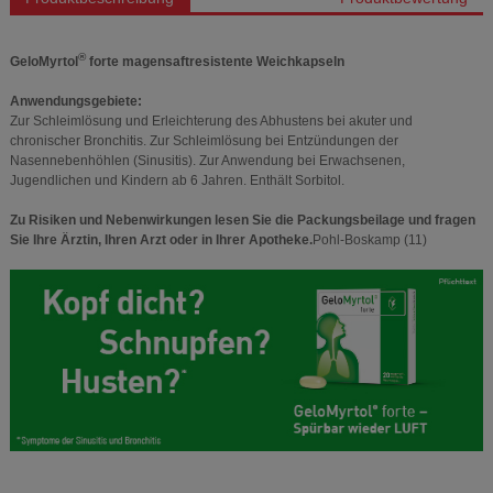
®
GeloMyrtol
forte magensaftresistente Weichkapseln
Anwendungsgebiete:
Zur Schleimlösung und Erleichterung des Abhustens bei akuter und
chronischer Bronchitis. Zur Schleimlösung bei Entzündungen der
Nasennebenhöhlen (Sinusitis). Zur Anwendung bei Erwachsenen,
Jugendlichen und Kindern ab 6 Jahren. Enthält Sorbitol.
Zu Risiken und Nebenwirkungen lesen Sie die Packungsbeilage und fragen
Sie Ihre Ärztin, Ihren Arzt oder in Ihrer Apotheke.
Pohl-Boskamp (11)