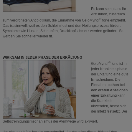
Es kann sein, dass Ihr
Arzt Ihnen, zusätzlich
®
zum verordneten Antibiotikum, die Einnahme von GeloMyrtol
forte empfiehlt.
Das ist sinnvoll, weil es den Schleim löst und den Heilungsprozess fördert.
Symptome wie Husten, Schnupfen, Druckkopfschmerz werden gelindert. So
werden Sie schneller wieder fit.
WIRKSAM IN JEDER PHASE DER ERKÄLTUNG
®
GeloMyrtol
forte ist in
jeder Krankheitsphase
der Erkältung eine gute
Entscheidung. Die
Einnahme
schon bei
den ersten Anzeichen
einer Erkältung
kann
die Krankheit
abwenden, bevor sich
der Infekt festsetzt. Der
Selbstreinigungsmechanismus der Atemwege wird aktiviert.