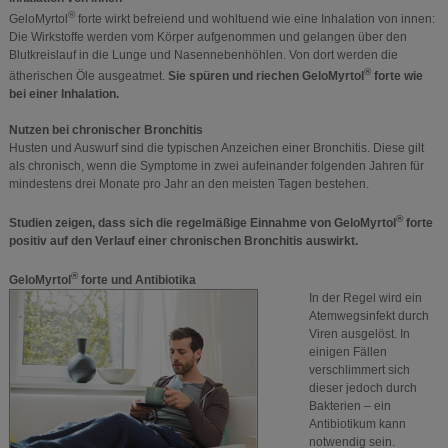
®
GeloMyrtol
forte wirkt befreiend und wohltuend wie eine Inhalation von innen:
Die Wirkstoffe werden vom Körper aufgenommen und gelangen über den
Blutkreislauf in die Lunge und Nasennebenhöhlen. Von dort werden die
®
ätherischen Öle ausgeatmet.
Sie spüren und riechen GeloMyrtol
forte wie
bei einer Inhalation.
Nutzen bei chronischer Bronchitis
Husten und Auswurf sind die typischen Anzeichen einer Bronchitis. Diese gilt
als chronisch, wenn die Symptome in zwei aufeinander folgenden Jahren für
mindestens drei Monate pro Jahr an den meisten Tagen bestehen.
®
Studien zeigen, dass sich die regelmäßige Einnahme von GeloMyrtol
forte
positiv auf den Verlauf einer chronischen Bronchitis auswirkt.
®
GeloMyrtol
forte und Antibiotika
In der Regel wird ein
Atemwegsinfekt durch
Viren ausgelöst. In
einigen Fällen
verschlimmert sich
dieser jedoch durch
Bakterien – ein
Antibiotikum kann
notwendig sein.