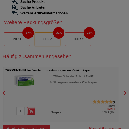
Suche Produkt
Suche Anbieter
Weitere Artikelinformationen
Weitere Packungsgrößen
37%
32%
33%
20 St
60 St
100 St
Häufig zusammen angesehen
CARMENTHIN bei Verdauungsstörungen msr.Weichkaps.
NICO
Dr.Willmar Schwabe GmbH & Co.KG
84
St
magensaftresistente Weichkapsel
2
52,90 €
35,29 €
Sie sparen
17,61 €
(
33%
)
Produktbeschreibung
Produktbewertung