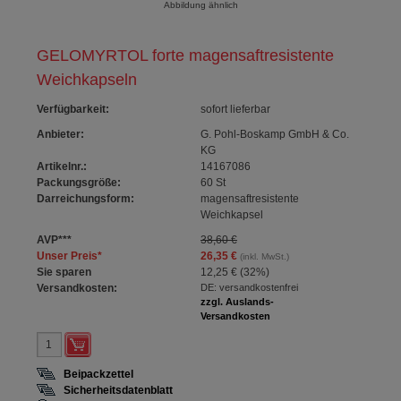
Abbildung ähnlich
GELOMYRTOL forte magensaftresistente
Weichkapseln
Verfügbarkeit
:
sofort lieferbar
Anbieter:
G. Pohl-Boskamp GmbH & Co.
KG
Artikelnr.:
14167086
Packungsgröße:
60
St
Darreichungsform:
magensaftresistente
Weichkapsel
AVP
***
38,60 €
Unser Preis
*
26,35 €
(inkl. MwSt.)
Sie sparen
12,25 €
(
32%
)
Versandkosten:
DE: versandkostenfrei
zzgl. Auslands-
Versandkosten
Beipackzettel
Sicherheitsdatenblatt