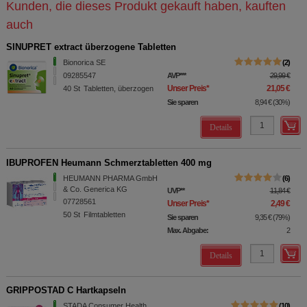
Kunden, die dieses Produkt gekauft haben, kauften
auch
SINUPRET extract überzogene Tabletten
Bionorica SE
2
09285547
AVP
***
29,99 €
Unser Preis
*
21,05 €
40
St
Tabletten, überzogen
Sie sparen
8,94 €
(
30%
)
Details
IBUPROFEN Heumann Schmerztabletten 400 mg
HEUMANN PHARMA GmbH
6
& Co. Generica KG
UVP
**
11,84 €
07728561
Unser Preis
*
2,49 €
50
St
Filmtabletten
Sie sparen
9,35 €
(
79%
)
Max. Abgabe:
2
Details
GRIPPOSTAD C Hartkapseln
STADA Consumer Health
10