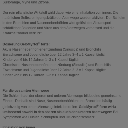
Süßorange, Myrte und Zitrone.
Der rein pflanzliche Wirkstoff wirkt dabei wie eine Inhalation von innen. Die
natürlichen Selbstreinigungskräfte der Atemwege werden aktiviert: Der Schleim
in den Bronchien und Nasennebenhöhlen wird gelöst, der Abtransport
schädlicher Bakterien und Viren aus den Atemwegen verbessert und die
Krankheitsdauer verkürzt.
®
Dosierung GeloMyrtol
forte:
Akute Nasennebenhöhlenentzündung (Sinusitis) und Bronchitis
Erwachsene und Jugendliche über 12 Jahre 3–4 x 1 Kapsel täglich
Kinder von 6 bis 12 Jahren 1–3 x 1 Kapsel täglich
Chronische Nasennebenhöhlenentzündung (Sinusitis) und Bronchitis
Erwachsene und Jugendliche über 12 Jahre 2–3 x 1 Kapsel täglich
Kinder von 6 bis 12 Jahren 1–2 x 1 Kapsel täglich
Für die gesamten Atemwege
Die Schleimhaut der oberen und unteren Atemwege bildet eine gemeinsame
Einheit. Deshalb sind Nase, Nasennebenhöhlen und Bronchien häufig
®
gleichzeitig von einem Atemwegsinfekt betroffen.
GeloMyrtol
forte wirkt
umfassend sowohl in den oberen als auch den unteren Atemwegen:
Bei
Symptomen wie Husten, Schnupfen und Druckkopfschmerz.
Inhalation von innen