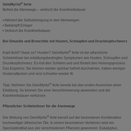
®
GeloMyrtol
forte
Befreit die Atemwege – verkürzt die Krankheitsdauer
• Aktiviert die Selbstreinigung in den Atemwegen
• Bekämpft Erreger
• Verkürzt die Krankheitsdauer
Bei Sinusitis und Bronchitis mit Husten, Schnupfen und Druckkopfschmerz
®
Kopf dicht? Nase zu? Husten? GeloMyrtol
forte ist der pflanzliche
Schleimlöser bei erkältungsbedingten Symptomen wie Husten, Schnupfen und
Druckkopfschmerz. Es löst den Schleim und und fördert den Heilungsprozess.
Das Ergebnis: Sie können wieder spürbar befreit durchatmen, haben weniger
Hustenattacken und sind schneller wieder fit.
®
Tipp: Nehmen Sie GeloMyrtol
forte bereits bei den ersten Anzeichen einer
Erkältung. So können Sie eine Verschlimmerung abwenden und die
Krankheitsdauer verkürzen.
Pflanzlicher Schleimlöser für die Atemwege
®
Die Wirkung von GeloMyrtol
forte beruht auf der besonderen Kombination
hochwertiger ätherischer Öle. In einem besonderen Verfahren wird ein
Spezialdestillat aus vier verschiedenen Pflanzen gewonnen: Eukalyptus,