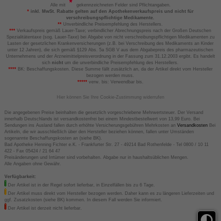
Alle mit
gekennzeichneten Felder sind Pflichtangaben.
*
inkl. MwSt. Rabatte gelten auf den Apothekenverkaufspreis und nicht für
verschreibungspflichtige Medikamente.
**
Unverbindliche Preisempfehlung des Herstellers.
***
Verkaufspreis gemäß Lauer-Taxe; verbindlicher Abrechnungspreis nach der Großen Deutschen
Spezialitätentaxe (sog. Lauer-Taxe) bei Abgabe von nicht verschreibungspflichtigen Medikamenten zu
Lasten der gesetzlichen Krankenversicherungen (z.B. bei Verschreibung des Medikaments an Kinder
unter 12 Jahren), die sich gemäß §129 Abs. 5a SGB V aus dem Abgabepreis des pharmazeutischen
Unternehmens und der Arzneimittelpreisverordnung in der Fassung zum 31.12.2003 ergibt. Es handelt
sich
nicht
um die unverbindliche Preisempfehlung des Herstellers.
****
BK: Beschaffungskosten. Diese Summe fällt zusätzlich an, da der Artikel direkt vom Hersteller
bezogen werden muss.
*****
verw. bis: Verwendbar bis.
Hier können Sie Ihre Cookie-Zustimmung widerrufen
Die angegebenen Preise beinhalten die gesetzlich vorgeschriebene Mehrwertsteuer. Der Versand
innerhalb Deutschlands ist versandkostenfrei bei einem Mindestbestellwert von 13,99 Euro. Bei
Sendungen ins Ausland fallen durch erhöhte Versicherungsgebühren Mehrkosten an
Versandkosten
Bei
Artikeln, die wir ausschließlich über den Hersteller beziehen können, fallen unter Umständen
sogenannte Beschaffungskosten an (siehe BK).
Bad Apotheke Henning Fichter e.K. - Frankfurter Str. 27 - 49214 Bad Rothenfelde - Tel 0800 / 10 11
422 - Fax 05424 / 21 64 47
Preisänderungen und Irrtümer sind vorbehalten. Abgabe nur in haushaltsüblichen Mengen.
Alle Angaben ohne Gewähr.
Verfügbarkeit:
Der Artikel ist in der Regel sofort lieferbar, in Einzelfällen bis zu 6 Tage.
Der Artikel muss direkt vom Hersteller bezogen werden. Daher kann es zu längeren Lieferzeiten und
ggf. Zusatzkosten (siehe BK) kommen. In diesem Fall werden Sie informiert.
Der Artikel ist derzeit nicht lieferbar.