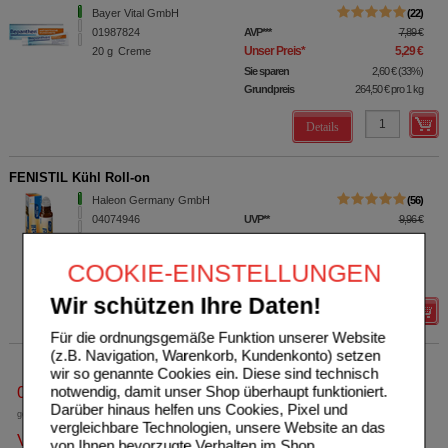
Bayer Vital GmbH
22
01987824
AVP
***
7,89 €
Unser Preis
*
5,29 €
20
g
Creme
Sie sparen
2,60 €
(
33%
)
Grundpreis
264,50 €
pro 1 kg
Details
FENISTIL Kühl Roll-on
Haleon Germany GmbH
56
04074946
UVP
**
9,96 €
Unser Preis
*
7,97 €
8
ml
Gel
Sie sparen
1,99 €
(
20%
)
COOKIE-EINSTELLUNGEN
Grundpreis
996,25 €
pro 1 l
Wir schützen Ihre Daten!
Details
Für die ordnungsgemäße Funktion unserer Website
(z.B. Navigation, Warenkorb, Kundenkonto) setzen
wir so genannte Cookies ein. Diese sind technisch
notwendig, damit unser Shop überhaupt funktioniert.
0800-10 11 422
Darüber hinaus helfen uns Cookies, Pixel und
gebührenfreie Rufnummer
vergleichbare Technologien, unsere Website an das
Versandkostenfrei
von Ihnen bevorzugte Verhalten im Shop