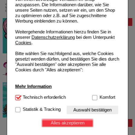
anzupassen. Die Informationen darüber, wie Sie
innerhalb Deutschlands bei einem
Mindestbestellwert von 13,99 Euro oder bei
unsere Seiten nutzen, setzen wir ein, um den Shop
Einsendung eines Kassenrezeptes
zu optimieren oder z.B. auf Sie zugeschnittene
Werbung einblenden zu können.
Bewertung
Weitergehende Informationen hierzu finden Sie in
unserer
Datenschutzerklärung
bei dem Unterpunkt
Cookies
.
Bitte wählen Sie nachfolgend aus, welche Cookies
gesetzt werden dürfen, und bestätigen Sie dies durch
"Auswahl bestätigen" oder akzeptieren Sie alle
Cookies durch "Alles akzeptieren":
Mehr Information
Technisch Notwendig:
Technisch erforderlich
Hierbei handelt es sich um
Komfort
Cookies, die für die Grundfunktionen unserer
Website notwendig sind (z.B. Navigation, Warenkorb,
Statistik & Tracking
Auswahl bestätigen
Kundenkonto), weshalb auf diese nicht verzichtet
werden kann.
Alles akzeptieren
Bestellung
Komfort:
Diese Cookies werden genutzt um das
Hilfe zur Anmeldung