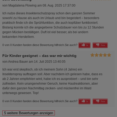
von
Magdalena Flowing
am
08. Aug. 2025 17:37:00
Ich nutze dieses Insektenschutzspray schon den ganzen Sommer
sowohl zu Hause als auch im Urlaub und bin begeistert – besonders
praktisch finde ich die Sprühfunktion, die auch kopfüber funktioniert.
Bislang konnte ich die angegebene Schutzdauer von bis zu 12 Stunden
gegen Mücken bestätigen. Duft ist viel besser, als bei andern
bekannten Herstellern.
0 von 0 Kunden fanden diese Bewertung hilfreich.
Sie auch?
Ja
Nein
Für Kinder geeignet – das war mir wichtig
von
Andrea Bauer
am
14. Juli 2025 13:40:05
Ich war erst skeptisch, ob ich meinem Sohn (4 Jahre) ein
Insektenspray auftragen soll. Aber nachdem ich gelesen habe, dass es
ab 2 Jahren empfohlen wird, habe ich es ausprobiert – und bin sehr
zufrieden. Kein unangenehmer Geruch, keine Hautreaktionen, aber
dafür den ganzen Nachmittag zecken- und mückenfrei im Wald
unterwegs gewesen. Top!
0 von 0 Kunden fanden diese Bewertung hilfreich.
Sie auch?
Ja
Nein