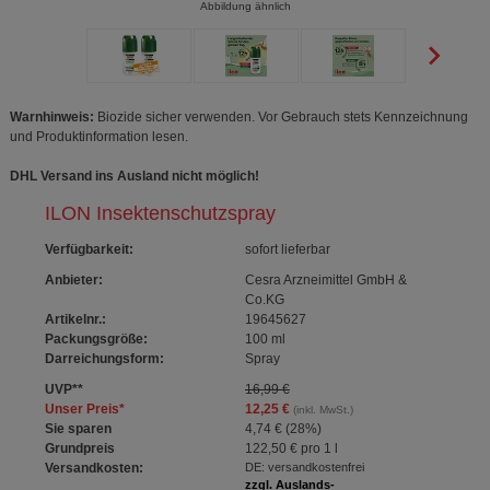
Abbildung ähnlich
Warnhinweis:
Biozide sicher verwenden. Vor Gebrauch stets Kennzeichnung
und Produktinformation lesen.
DHL Versand ins Ausland nicht möglich!
ILON Insektenschutzspray
Verfügbarkeit
:
sofort lieferbar
Anbieter:
Cesra Arzneimittel GmbH &
Co.KG
Artikelnr.:
19645627
Packungsgröße:
100
ml
Darreichungsform:
Spray
UVP
**
16,99 €
Unser Preis
*
12,25 €
(inkl. MwSt.)
Sie sparen
4,74 €
(
28%
)
Grundpreis
122,50 €
pro 1 l
Versandkosten:
DE: versandkostenfrei
zzgl. Auslands-