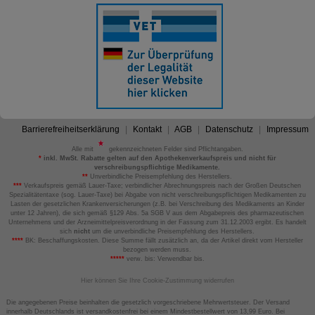
Barrierefreiheitserklärung
Kontakt
AGB
Datenschutz
Impressum
Alle mit
gekennzeichneten Felder sind Pflichtangaben.
*
inkl. MwSt. Rabatte gelten auf den Apothekenverkaufspreis und nicht für
verschreibungspflichtige Medikamente.
**
Unverbindliche Preisempfehlung des Herstellers.
***
Verkaufspreis gemäß Lauer-Taxe; verbindlicher Abrechnungspreis nach der Großen Deutschen
Spezialitätentaxe (sog. Lauer-Taxe) bei Abgabe von nicht verschreibungspflichtigen Medikamenten zu
Lasten der gesetzlichen Krankenversicherungen (z.B. bei Verschreibung des Medikaments an Kinder
unter 12 Jahren), die sich gemäß §129 Abs. 5a SGB V aus dem Abgabepreis des pharmazeutischen
Unternehmens und der Arzneimittelpreisverordnung in der Fassung zum 31.12.2003 ergibt. Es handelt
sich
nicht
um die unverbindliche Preisempfehlung des Herstellers.
****
BK: Beschaffungskosten. Diese Summe fällt zusätzlich an, da der Artikel direkt vom Hersteller
bezogen werden muss.
*****
verw. bis: Verwendbar bis.
Hier können Sie Ihre Cookie-Zustimmung widerrufen
Die angegebenen Preise beinhalten die gesetzlich vorgeschriebene Mehrwertsteuer. Der Versand
innerhalb Deutschlands ist versandkostenfrei bei einem Mindestbestellwert von 13,99 Euro. Bei