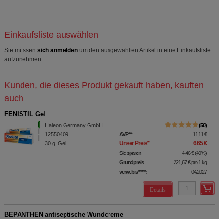
Einkaufsliste auswählen
Sie müssen
sich anmelden
um den ausgewählten Artikel in eine Einkaufsliste
aufzunehmen.
Kunden, die dieses Produkt gekauft haben, kauften
auch
FENISTIL Gel
Haleon Germany GmbH
50
12550409
AVP
***
11,11 €
Unser Preis
*
6,65 €
30
g
Gel
Sie sparen
4,46 €
(
40%
)
Grundpreis
221,67 €
pro 1 kg
verw. bis*****:
04/2027
Details
BEPANTHEN antiseptische Wundcreme