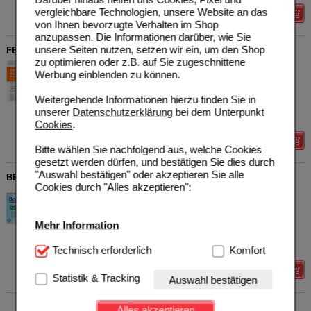
vergleichbare Technologien, unsere Website an das
Details
von Ihnen bevorzugte Verhalten im Shop
anzupassen. Die Informationen darüber, wie Sie
unsere Seiten nutzen, setzen wir ein, um den Shop
FERRO SANOL duodenal Hartkaps.m.msr.überz.Pell.
zu optimieren oder z.B. auf Sie zugeschnittene
Teofarma s.r.l.
3
Werbung einblenden zu können.
02799421
AVP
***
26,32 €
Unser Preis
*
19,56 €
100
St
Hartkapseln mit
Weitergehende Informationen hierzu finden Sie in
magensaftresistent
Sie sparen
6,76 €
(
26%
)
unserer
Datenschutzerklärung
bei dem Unterpunkt
überzogenen Pellets
Cookies
.
Details
Bitte wählen Sie nachfolgend aus, welche Cookies
gesetzt werden dürfen, und bestätigen Sie dies durch
"Auswahl bestätigen" oder akzeptieren Sie alle
BEPANTHEN Augentropfen
Cookies durch "Alles akzeptieren":
Bayer Vital GmbH
21
00829388
UVP
**
14,39 €
Unser Preis
*
11,35 €
20X0.5
ml
Augentropfen
Mehr Information
Sie sparen
3,04 €
(
21%
)
Grundpreis
1.135,00 €
pro 1 l
Technisch Notwendig:
Technisch erforderlich
Hierbei handelt es sich um
Komfort
Cookies, die für die Grundfunktionen unserer
Details
Website notwendig sind (z.B. Navigation, Warenkorb,
Statistik & Tracking
Auswahl bestätigen
Kundenkonto), weshalb auf diese nicht verzichtet
werden kann.
Alles akzeptieren