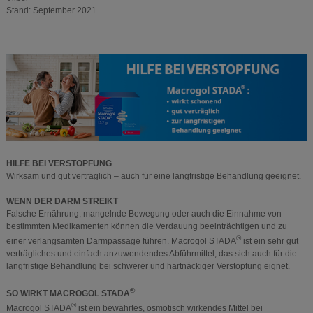
Stand: September 2021
HILFE BEI VERSTOPFUNG
Wirksam und gut verträglich – auch für eine langfristige Behandlung geeignet.
WENN DER DARM STREIKT
Falsche Ernährung, mangelnde Bewegung oder auch die Einnahme von
bestimmten Medikamenten können die Verdauung beeinträchtigen und zu
®
einer verlangsamten Darmpassage führen. Macrogol STADA
ist ein sehr gut
verträgliches und einfach anzuwendendes Abführmittel, das sich auch für die
langfristige Behandlung bei schwerer und hartnäckiger Verstopfung eignet.
®
SO WIRKT MACROGOL STADA
®
Macrogol STADA
ist ein bewährtes, osmotisch wirkendes Mittel bei