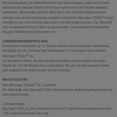
Darmverstopfung. Der Wirkstoff erhöht das Stuhlvolumen, indem er im Darm
vorhandenes Wasser bindet und dessen Aufnahme in den Körper dadurch
vermindert. Gleichzeitig wird der Stuhl durch den erhöhten Wassergehalt
®
weicher, was die Ausscheidung zusätzlich erleichtert. Macrogol STADA
ist gut
verträglich und wird nicht aus dem Darm ins Blut aufgenommen: Der Wirkstoff
wird unverändert mit dem Stuhl ausgeschieden. Die enthaltenen Elektrolyte
beugen Elektrolytverschiebungen vor.
ANWENDUNGSEMPFEHLUNG
Erwachsene und Kinder ab 12 Jahren nehmen bei chronischer Verstopfung
abhängig von der Schwere der Verstopfung 1–3-mal täglich einen Beutel
®
Macrogol STADA
ein.
Zur Einnahme öffnen Sie den Beutel und geben seinen Inhalt in ein Glas.
Fügen Sie 125 ml Wasser hinzu und rühren Sie um, bis das gesamte Pulver
sich aufgelöst hat. Dann trinken Sie die Lösung.
INHALTSSTOFFE
®
Was Macrogol STADA
13,7 g enthält
Die Wirkstoffe sind Macrogol 3350, Natriumchlorid, Natriumhydrogencarbonat
und Kaliumchlorid.
1 Beutel enthält
Macrogol 3350 13,125 g Natriumchlorid 350,7 mg Natriumhydrogencarbonat
178,5 mg Kaliumchlorid 46,6 mg.