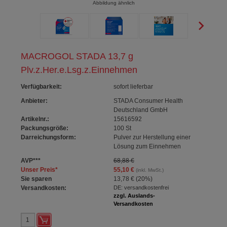
Abbildung ähnlich
MACROGOL STADA 13,7 g
Plv.z.Her.e.Lsg.z.Einnehmen
Verfügbarkeit
:
sofort lieferbar
Anbieter:
STADA Consumer Health
Deutschland GmbH
Artikelnr.:
15616592
Packungsgröße:
100
St
Darreichungsform:
Pulver zur Herstellung einer
Lösung zum Einnehmen
AVP
***
68,88 €
Unser Preis
*
55,10 €
(inkl. MwSt.)
Sie sparen
13,78 €
(
20%
)
Versandkosten:
DE: versandkostenfrei
zzgl. Auslands-
Versandkosten