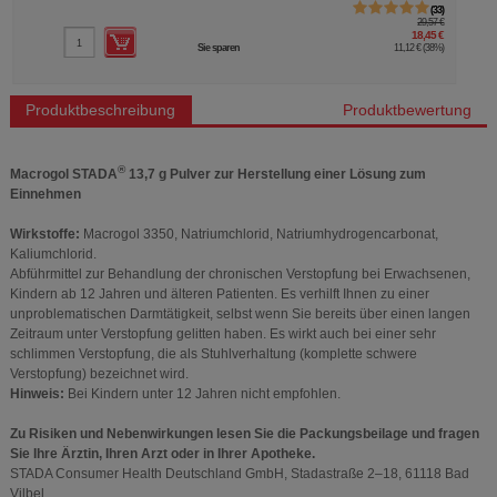
33
29,57 €
18,45 €
11,12 €
(
38%
)
Sie sparen
MHD:
Produktbeschreibung
Produktbewertung
®
Macrogol STADA
13,7 g Pulver zur Herstellung einer Lösung zum
Einnehmen
Wirkstoffe:
Macrogol 3350, Natriumchlorid, Natriumhydrogencarbonat,
Kaliumchlorid.
Abführmittel zur Behandlung der chronischen Verstopfung bei Erwachsenen,
Kindern ab 12 Jahren und älteren Patienten. Es verhilft Ihnen zu einer
unproblematischen Darmtätigkeit, selbst wenn Sie bereits über einen langen
Zeitraum unter Verstopfung gelitten haben. Es wirkt auch bei einer sehr
schlimmen Verstopfung, die als Stuhlverhaltung (komplette schwere
Verstopfung) bezeichnet wird.
Hinweis:
Bei Kindern unter 12 Jahren nicht empfohlen.
Zu Risiken und Nebenwirkungen lesen Sie die Packungsbeilage und fragen
Sie Ihre Ärztin, Ihren Arzt oder in Ihrer Apotheke.
STADA Consumer Health Deutschland GmbH, Stadastraße 2–18, 61118 Bad
Vilbel