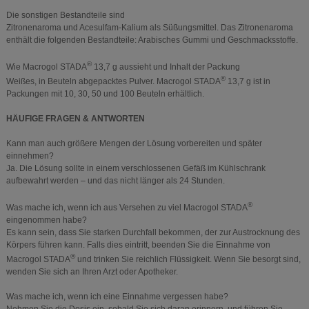
Die sonstigen Bestandteile sind
Zitronenaroma und Acesulfam-Kalium als Süßungsmittel. Das Zitronenaroma
enthält die folgenden Bestandteile: Arabisches Gummi und Geschmacksstoffe.
®
Wie Macrogol STADA
13,7 g aussieht und Inhalt der Packung
®
Weißes, in Beuteln abgepacktes Pulver. Macrogol STADA
13,7 g ist in
Packungen mit 10, 30, 50 und 100 Beuteln erhältlich.
HÄUFIGE FRAGEN & ANTWORTEN
Kann man auch größere Mengen der Lösung vorbereiten und später
einnehmen?
Ja. Die Lösung sollte in einem verschlossenen Gefäß im Kühlschrank
aufbewahrt werden – und das nicht länger als 24 Stunden.
®
Was mache ich, wenn ich aus Versehen zu viel Macrogol STADA
eingenommen habe?
Es kann sein, dass Sie starken Durchfall bekommen, der zur Austrocknung des
Körpers führen kann. Falls dies eintritt, beenden Sie die Einnahme von
®
Macrogol STADA
und trinken Sie reichlich Flüssigkeit. Wenn Sie besorgt sind,
wenden Sie sich an Ihren Arzt oder Apotheker.
Was mache ich, wenn ich eine Einnahme vergessen habe?