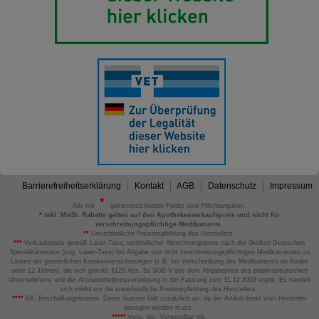
Barrierefreiheitserklärung
Kontakt
AGB
Datenschutz
Impressum
Alle mit
gekennzeichneten Felder sind Pflichtangaben.
*
inkl. MwSt. Rabatte gelten auf den Apothekenverkaufspreis und nicht für
verschreibungspflichtige Medikamente.
**
Unverbindliche Preisempfehlung des Herstellers.
***
Verkaufspreis gemäß Lauer-Taxe; verbindlicher Abrechnungspreis nach der Großen Deutschen
Spezialitätentaxe (sog. Lauer-Taxe) bei Abgabe von nicht verschreibungspflichtigen Medikamenten zu
Lasten der gesetzlichen Krankenversicherungen (z.B. bei Verschreibung des Medikaments an Kinder
unter 12 Jahren), die sich gemäß §129 Abs. 5a SGB V aus dem Abgabepreis des pharmazeutischen
Unternehmens und der Arzneimittelpreisverordnung in der Fassung zum 31.12.2003 ergibt. Es handelt
sich
nicht
um die unverbindliche Preisempfehlung des Herstellers.
****
BK: Beschaffungskosten. Diese Summe fällt zusätzlich an, da der Artikel direkt vom Hersteller
bezogen werden muss.
*****
verw. bis: Verwendbar bis.