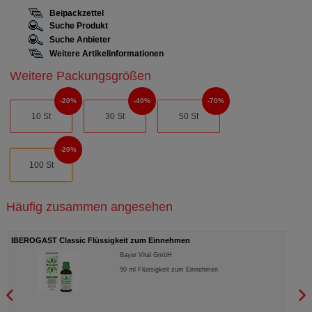
Beipackzettel
Suche Produkt
Suche Anbieter
Weitere Artikelinformationen
Weitere Packungsgrößen
20%
40%
70%
10 St
30 St
50 St
20%
100 St
Häufig zusammen angesehen
MOVICOL Beutel Plv.z.Her.e.Lsg.z.Einnehmen
Norgine GmbH
innehmen
100
St
Pulver zur Herstellung eine
Einnehmen