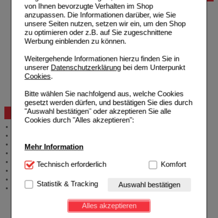
von Ihnen bevorzugte Verhalten im Shop
Hilfe zur Anmeldung
anzupassen. Die Informationen darüber, wie Sie
Hilfe zum Bestellvorgang
unsere Seiten nutzen, setzen wir ein, um den Shop
Zahlungsmöglichkeiten
zu optimieren oder z.B. auf Sie zugeschnittene
Rezepte einlösen
Werbung einblenden zu können.
Freiumschläge anfordern
Freiumschläge downloaden
Weitergehende Informationen hierzu finden Sie in
Auslandsbestellung
unserer
Datenschutzerklärung
bei dem Unterpunkt
Reklamation
Cookies
.
Widerrufsformular
Problembehebung
Bitte wählen Sie nachfolgend aus, welche Cookies
Bestellschein
gesetzt werden dürfen, und bestätigen Sie dies durch
"Auswahl bestätigen" oder akzeptieren Sie alle
Beratung und Service
Cookies durch "Alles akzeptieren":
Allgemeine Information
Produktberatung
Meldung Arzneimittelrisiken
Mehr Information
Zuzahlungsfreie Arzneien
Angebote & Downloads
Technisch Notwendig:
Technisch erforderlich
Hierbei handelt es sich um
Komfort
Newsletter
Cookies, die für die Grundfunktionen unserer
Neukundenprämie
Website notwendig sind (z.B. Navigation, Warenkorb,
Statistik & Tracking
Auswahl bestätigen
Stellenangebote
Kundenkonto), weshalb auf diese nicht verzichtet
werden kann.
Alles akzeptieren
Komfort:
Diese Cookies werden genutzt um das