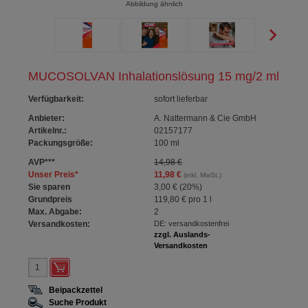
Abbildung ähnlich
MUCOSOLVAN Inhalationslösung 15 mg/2 ml
Verfügbarkeit
:
sofort lieferbar
Anbieter:
A. Nattermann & Cie GmbH
Artikelnr.:
02157177
Packungsgröße:
100
ml
AVP
***
14,98 €
Unser Preis
*
11,98 €
(inkl. MwSt.)
Sie sparen
3,00 €
(
20%
)
Grundpreis
119,80 €
pro 1 l
Max. Abgabe:
2
Versandkosten:
DE: versandkostenfrei
zzgl. Auslands-
Versandkosten
Beipackzettel
Suche Produkt