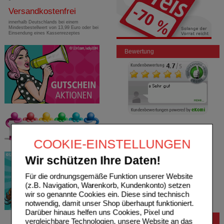
Versandkostenfrei
innerhalb Deutschlands bei einem
Mindestbestellwert von 13,99 Euro oder bei
Einsendung eines Kassenrezeptes
Bewertung
COOKIE-EINSTELLUNGEN
Wir schützen Ihre Daten!
Für die ordnungsgemäße Funktion unserer Website
(z.B. Navigation, Warenkorb, Kundenkonto) setzen
wir so genannte Cookies ein. Diese sind technisch
notwendig, damit unser Shop überhaupt funktioniert.
Darüber hinaus helfen uns Cookies, Pixel und
Bestellung
vergleichbare Technologien, unsere Website an das