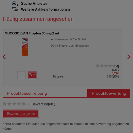
Suche Anbieter
Weitere Artikelinformationen
Häufig zusammen angesehen
MUCOSOLVAN Tropfen 30 mg/2 ml
MUCO
A. Nattermann & Cie GmbH
50
ml
Tropfen zum Einnehmen
0
13,88 €
8,49 €
Sie sparen
5,39 €
(
39%
)
Produktbeschreibung
Produktbewertung
(
0
Bewertungen )
Bewertung abgeben
* Bitte beachten Sie, dass Sie angemeldet sein müssen, um eine Bewertung abgeben zu
können.