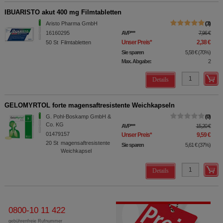
IBUARISTO akut 400 mg Filmtabletten
Aristo Pharma GmbH
3
16160295
AVP
***
7,96 €
Unser Preis
*
2,38 €
50
St
Filmtabletten
Sie sparen
5,58 €
(
70%
)
Max. Abgabe:
2
Details
GELOMYRTOL forte magensaftresistente Weichkapseln
G. Pohl-Boskamp GmbH &
0
Co. KG
AVP
***
15,20 €
01479157
Unser Preis
*
9,59 €
20
St
magensaftresistente
Sie sparen
5,61 €
(
37%
)
Weichkapsel
Details
0800-10 11 422
gebührenfreie Rufnummer