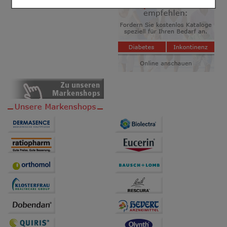
Einkaufserlebnis noch ansprechender zu gestalten,
beispielsweise für die Wiedererkennung des
Besuchers oder unsere Seite an bevorzugte
Verhaltensweisen (z.B. Spracheinstellung)
anzupassen. Komfort-Cookies ermöglichen es uns
auch auf Ihre Bedürfnisse zugeschrittene Inhalte
anzuzeigen und unser Partnerprogramm zu
betreiben.
Statistik & Tracking:
Hierüber lassen sich
Informationen über die Art und Weise der Nutzung
unserer Website sammeln, mit deren Hilfe wir unsere
Website weiter für Sie optimieren können, den Inhalt
auf unserer Website aber auch die Werbung auf
Drittseiten möglichst relevant für Sie zu gestalten.
Bitte beachten Sie, dass Daten hierfür teilweise an
Dritte wie z.B. Google oder soziale Medien
übertragen werden.