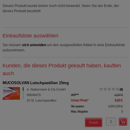
Dieses Produkt wurde bisher noch nicht bewertet. Seien Sie der Erste, der
dieses Produkt beurteilt!
Einkaufsliste auswählen
Sie müssen
sich anmelden
um den ausgewählten Artikel in eine Einkaufsliste
aufzunehmen.
Kunden, die dieses Produkt gekauft haben, kauften
auch
MUCOSOLVAN Lutschpastillen 15mg
A. Nattermann & Cie GmbH
0
08648479
AVP
***
12,97 €
Unser Preis
*
8,69 €
20
St
Lutschpastillen
Sie sparen
4,28 €
(
33%
)
Max. Abgabe:
5
Details