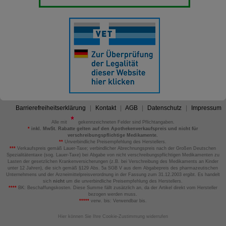
Barrierefreiheitserklärung
Kontakt
AGB
Datenschutz
Impressum
Alle mit
gekennzeichneten Felder sind Pflichtangaben.
*
inkl. MwSt. Rabatte gelten auf den Apothekenverkaufspreis und nicht für
verschreibungspflichtige Medikamente.
**
Unverbindliche Preisempfehlung des Herstellers.
***
Verkaufspreis gemäß Lauer-Taxe; verbindlicher Abrechnungspreis nach der Großen Deutschen
Spezialitätentaxe (sog. Lauer-Taxe) bei Abgabe von nicht verschreibungspflichtigen Medikamenten zu
Lasten der gesetzlichen Krankenversicherungen (z.B. bei Verschreibung des Medikaments an Kinder
unter 12 Jahren), die sich gemäß §129 Abs. 5a SGB V aus dem Abgabepreis des pharmazeutischen
Unternehmens und der Arzneimittelpreisverordnung in der Fassung zum 31.12.2003 ergibt. Es handelt
sich
nicht
um die unverbindliche Preisempfehlung des Herstellers.
****
BK: Beschaffungskosten. Diese Summe fällt zusätzlich an, da der Artikel direkt vom Hersteller
bezogen werden muss.
*****
verw. bis: Verwendbar bis.
Hier können Sie Ihre Cookie-Zustimmung widerrufen