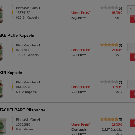
PlantaVis GmbH
0
Unser Preis
*
58,15 €
13576150
610
St
Kapseln
zzgl. BK
****
5,50 €
AKE PLUS Kapseln
PlantaVis GmbH
1
Unser Preis
*
26,00 €
07277093
120
St
Kapseln
zzgl. BK
****
6,50 €
KIN Kapseln
PlantaVis GmbH
0
Unser Preis
*
39,99 €
04126531
60
St
Kapseln
zzgl. BK
****
6,50 €
TACHELBART Pilzpulver
PlantaVis GmbH
1
Unser Preis
*
19,50 €
16852998
90
g
Pulver
Grundpreis
216,67 €
pro 1 kg
zzgl. BK
****
5,50 €