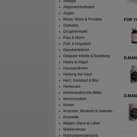
Allergie
Allgemeinbefinden
Augen
Blase, Niere & Prostata
FOR YO
Diabetes
Drogeriemarkt
Frau & Mann
Fuß- & Nagelpilz
Geschenkideen
Grippale Infekte & Erkältung
D-MAN
Haare & Nägel
Hausapotheke
Heilung der Haut
Herz, Kreislauf & Blut
Homecare
Homöopathische Mittel
D-MAN
Immunsystem
Kinder
Knochen, Muskeln & Gelenke
Kosmetik
Magen, Darm & Leber
Markenshops
Nahrungsergänzung