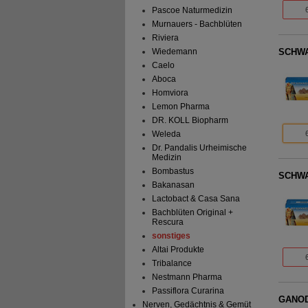
Pascoe Naturmedizin
Murnauers - Bachblüten
Riviera
SCHWA
Wiedemann
Caelo
Aboca
Homviora
Lemon Pharma
DR. KOLL Biopharm
Weleda
Dr. Pandalis Urheimische
Medizin
Bombastus
SCHWA
Bakanasan
Lactobact & Casa Sana
Bachblüten Original +
Rescura
sonstiges
Altai Produkte
Tribalance
Nestmann Pharma
Passiflora Curarina
GANODE
Nerven, Gedächtnis & Gemüt