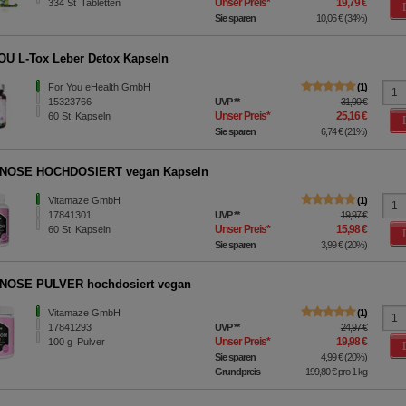
Unser Preis
*
19,79 €
334
St
Tabletten
Sie sparen
10,06 €
(
34%
)
U L-Tox Leber Detox Kapseln
For You eHealth GmbH
1
15323766
UVP
**
31,90 €
Unser Preis
*
25,16 €
60
St
Kapseln
Sie sparen
6,74 €
(
21%
)
NOSE HOCHDOSIERT vegan Kapseln
Vitamaze GmbH
1
17841301
UVP
**
19,97 €
Unser Preis
*
15,98 €
60
St
Kapseln
Sie sparen
3,99 €
(
20%
)
NOSE PULVER hochdosiert vegan
Vitamaze GmbH
1
17841293
UVP
**
24,97 €
Unser Preis
*
19,98 €
100
g
Pulver
Sie sparen
4,99 €
(
20%
)
Grundpreis
199,80 €
pro 1 kg