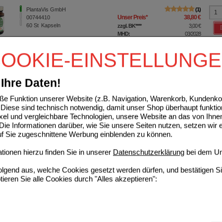
PlantaVis GmbH
1
Unser Preis
*
38,80 €
00744410
60
St
Kapseln
zzgl. BK
****
3,00 €
MHD:
03/2028
OOKIE-EINSTELLUNG
ULIN Vitalpilz-Extrakt Kapseln
PlantaVis GmbH
1
00744427
UVP
**
34,99 €
Ihre Daten!
Unser Preis
*
31,49 €
60
St
Kapseln
Sie sparen
3,50 €
(
10%
)
e Funktion unserer Website (z.B. Navigation, Warenkorb, Kundenkon
zzgl. BK
****
6,10 €
Diese sind technisch notwendig, damit unser Shop überhaupt funktio
ixel und vergleichbare Technologien, unsere Website an das von Ihne
ie Informationen darüber, wie Sie unsere Seiten nutzen, setzen wir 
ANIN Maitake Pilz Extrakt Kapseln
auf Sie zugeschnittene Werbung einblenden zu können.
PlantaVis GmbH
1
Unser Preis
*
39,99 €
02041285
ionen hierzu finden Sie in unserer
Datenschutzerklärung
bei dem Un
60
St
Kapseln
zzgl. BK
****
6,10 €
folgend aus, welche Cookies gesetzt werden dürfen, und bestätigen S
tieren Sie alle Cookies durch "Alles akzeptieren":
NDER Lackporling Pilzpulver
PlantaVis GmbH
1
16852975
UVP
**
19,50 €
Unser Preis
*
15,60 €
75
g
Pulver