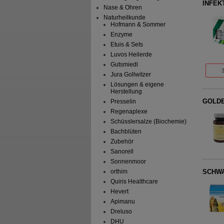
INFEKT
Nase & Ohren
Naturheilkunde
Hofmann & Sommer
Enzyme
Etuis & Sets
Luvos Heilerde
Gutsmiedl
Jura Gollwitzer
Lösungen & eigene
Herstellung
GOLDE
Presselin
Regenaplexe
Schüsslersalze (Biochemie)
Bachblüten
Zubehör
Sanorell
Sonnenmoor
SCHWA
orthim
Quiris Healthcare
Hevert
Apimanu
Dreluso
DHU