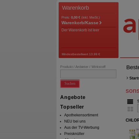
Warenkorb
Preis:
0,00 €
(inkl. MwSt.)
Warenkorb/Kasse
Der Warenkorb ist leer
Mindestbestellwert 13,99 €
Best
Produkt / Anbieter / Wirkstoff
Start
Suchen
sons
Angebote
Topseller
Apothekensortiment
CHLORE
NEU bei uns
Aus der TV-Werbung
Preisknüller