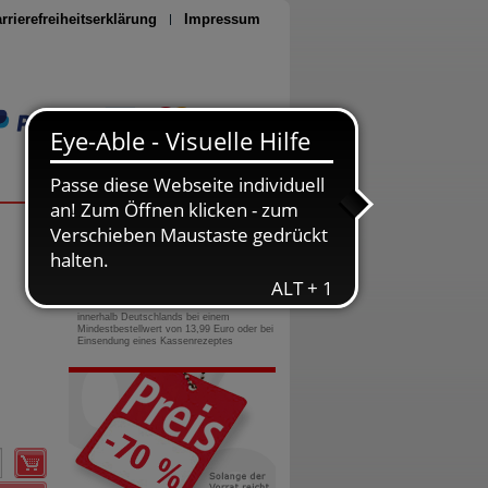
rrierefreiheitserklärung
Impressum
Seite drucken
0800-10 11 422
gebührenfreie Rufnummer
Versandkostenfrei
innerhalb Deutschlands bei einem
Mindestbestellwert von 13,99 Euro oder bei
Einsendung eines Kassenrezeptes