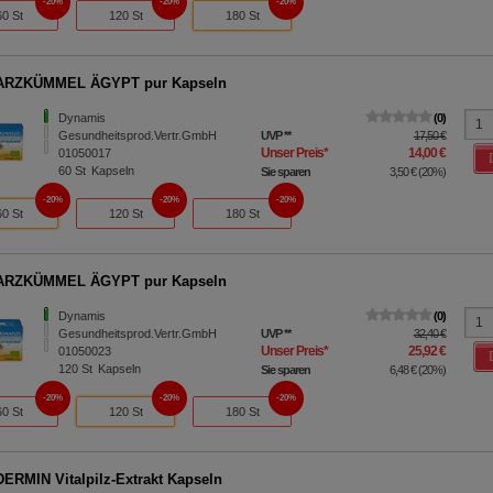
20%
20%
20%
60 St
120 St
180 St
RZKÜMMEL ÄGYPT pur Kapseln
Dynamis
0
Gesundheitsprod.Vertr.GmbH
UVP
**
17,50 €
Unser Preis
*
14,00 €
01050017
60
St
Kapseln
Sie sparen
3,50 €
(
20%
)
20%
20%
20%
60 St
120 St
180 St
RZKÜMMEL ÄGYPT pur Kapseln
Dynamis
0
Gesundheitsprod.Vertr.GmbH
UVP
**
32,40 €
Unser Preis
*
25,92 €
01050023
120
St
Kapseln
Sie sparen
6,48 €
(
20%
)
20%
20%
20%
60 St
120 St
180 St
RMIN Vitalpilz-Extrakt Kapseln