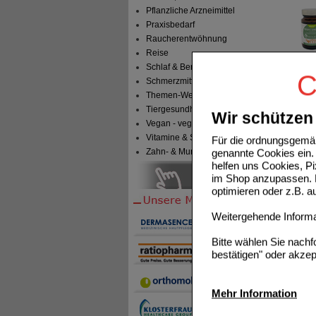
Pflanzliche Arzneimittel
Praxisbedarf
Raucherentwöhnung
Reise
Schlaf & Beruhigung
C
LENTIN
Schmerzmittel
Themen-Welten
Tiergesundheit & Tierbedarf
Wir schützen 
Vegan - vegetarisch
Vitamine & Sport
Für die ordnungsgemäß
genannte Cookies ein. 
Zahn- & Mundpflege
helfen uns Cookies, P
im Shop anzupassen. D
GRIFOL
optimieren oder z.B. 
Weitergehende Informat
Bitte wählen Sie nach
bestätigen" oder akzep
GLÄNZE
Mehr Information