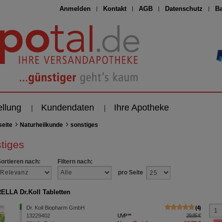
Anmelden
Kontakt
AGB
Datenschutz
Ba
ellung
Kundendaten
Ihre Apotheke
seite
Naturheilkunde
sonstiges
tiges
Sortieren nach:
Filtern nach:
pro Seite
LLA Dr.Koll Tabletten
Dr. Koll Biopharm GmbH
4
13229402
UVP
**
29,85 €