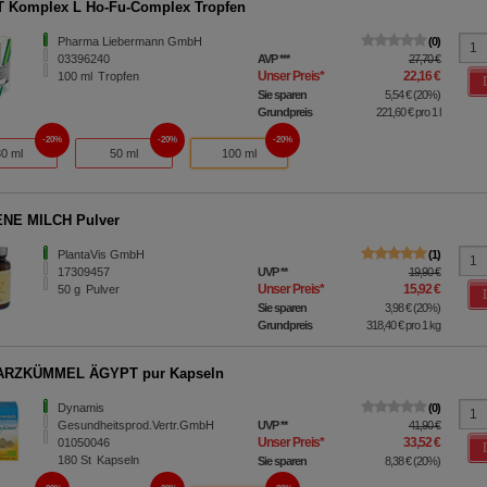
 Komplex L Ho-Fu-Complex Tropfen
Pharma Liebermann GmbH
0
03396240
AVP
***
27,70 €
Unser Preis
*
22,16 €
100
ml
Tropfen
Sie sparen
5,54 €
(
20%
)
Grundpreis
221,60 €
pro 1 l
20%
20%
20%
30 ml
50 ml
100 ml
NE MILCH Pulver
PlantaVis GmbH
1
17309457
UVP
**
19,90 €
Unser Preis
*
15,92 €
50
g
Pulver
Sie sparen
3,98 €
(
20%
)
Grundpreis
318,40 €
pro 1 kg
RZKÜMMEL ÄGYPT pur Kapseln
Dynamis
0
Gesundheitsprod.Vertr.GmbH
UVP
**
41,90 €
Unser Preis
*
33,52 €
01050046
180
St
Kapseln
Sie sparen
8,38 €
(
20%
)