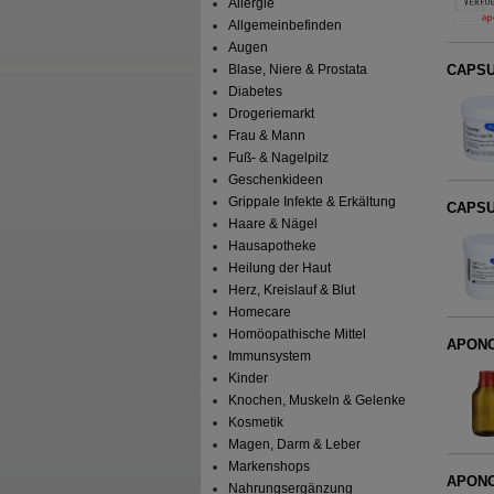
Allergie
Allgemeinbefinden
Augen
CAPSUL
Blase, Niere & Prostata
Diabetes
Drogeriemarkt
Frau & Mann
Fuß- & Nagelpilz
Geschenkideen
Grippale Infekte & Erkältung
CAPSUL
Haare & Nägel
Hausapotheke
Heilung der Haut
Herz, Kreislauf & Blut
Homecare
Homöopathische Mittel
APONOR
Immunsystem
Kinder
Knochen, Muskeln & Gelenke
Kosmetik
Magen, Darm & Leber
Markenshops
APONOR
Nahrungsergänzung