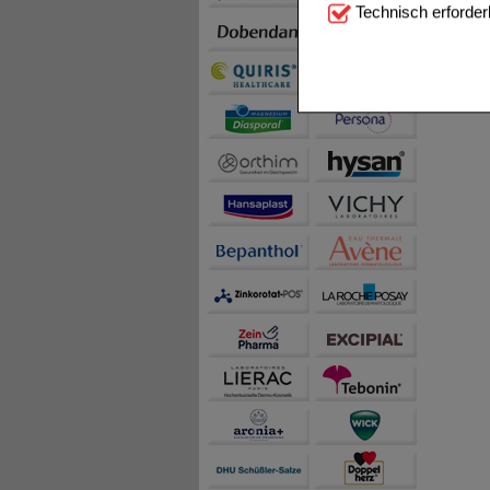
Technisch Notwendi
Technisch erforder
notwendig sind (z.B. N
Komfort:
Diese Cookie
beispielsweise für di
Spracheinstellung) an
Inhalte anzuzeigen un
Statistik & Tracking:
H
sammeln, mit deren Hil
auch die Werbung auf Dr
teilweise an Dritte wi