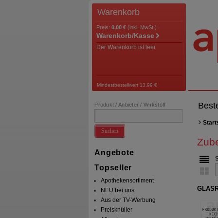
Warenkorb
Preis:
0,00 €
(inkl. MwSt.)
Warenkorb/Kasse
Der Warenkorb ist leer
Mindestbestellwert 13,99 €
Best
Produkt / Anbieter / Wirkstoff
Start
Suchen
Zub
Angebote
Topseller
Apothekensortiment
GLAS
NEU bei uns
Aus der TV-Werbung
Preisknüller