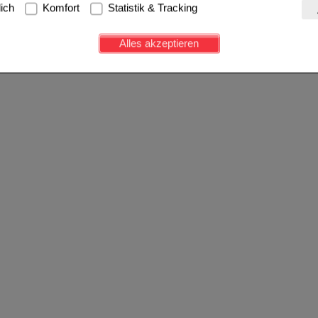
g:
Hierbei handelt es sich um Cookies, die für die Grundfunktionen u
lich
Komfort
Statistik & Tracking
avigation, Warenkorb, Kundenkonto), weshalb auf diese nicht verzich
s werden genutzt um das Einkaufserlebnis noch ansprechender zu g
Alles akzeptieren
e Wiedererkennung des Besuchers oder unsere Seite an bevorzugte Ve
zupassen. Komfort-Cookies ermöglichen es uns auch auf Ihre Bedürf
d unser Partnerprogramm zu betreiben.
ierüber lassen sich Informationen über die Art und Weise der Nutzu
fe wir unsere Website weiter für Sie optimieren können, den Inhalt a
ittseiten möglichst relevant für Sie zu gestalten. Bitte beachten Sie
e z.B. Google oder soziale Medien übertragen werden.