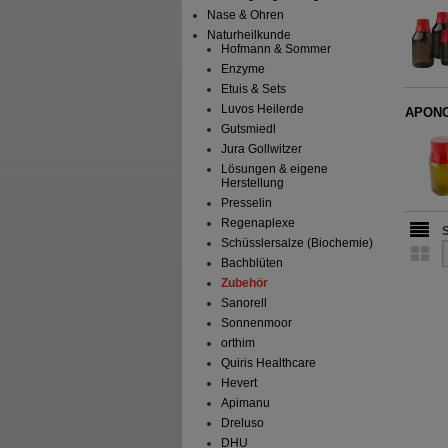
Nase & Ohren
Naturheilkunde
Hofmann & Sommer
Enzyme
Etuis & Sets
Luvos Heilerde
APONOR
Gutsmiedl
Jura Gollwitzer
Lösungen & eigene
Herstellung
Presselin
Regenaplexe
Schüsslersalze (Biochemie)
Bachblüten
Zubehör
Sanorell
Sonnenmoor
orthim
Quiris Healthcare
Hevert
Apimanu
Dreluso
DHU