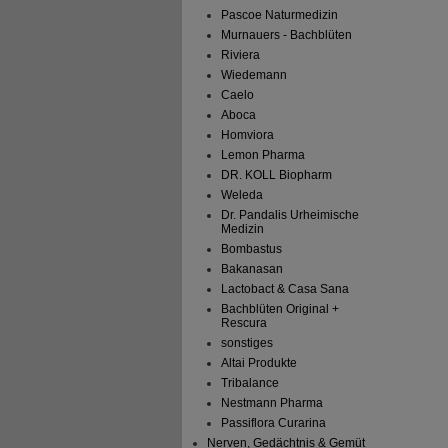
Pascoe Naturmedizin
Murnauers - Bachblüten
Riviera
Wiedemann
Caelo
Aboca
Homviora
Lemon Pharma
DR. KOLL Biopharm
Weleda
Dr. Pandalis Urheimische
Medizin
Bombastus
Bakanasan
Lactobact & Casa Sana
Bachblüten Original +
Rescura
sonstiges
Altai Produkte
Tribalance
Nestmann Pharma
Passiflora Curarina
Nerven, Gedächtnis & Gemüt