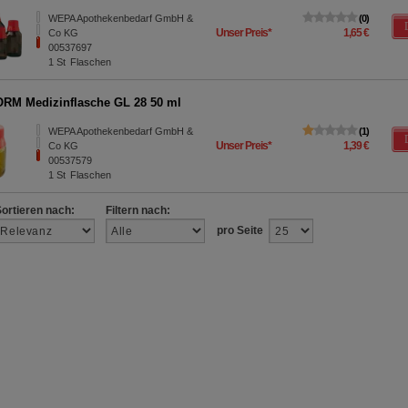
WEPA Apothekenbedarf GmbH &
0
Unser Preis
*
1,65 €
Co KG
00537697
1
St
Flaschen
M Medizinflasche GL 28 50 ml
WEPA Apothekenbedarf GmbH &
1
Unser Preis
*
1,39 €
Co KG
00537579
1
St
Flaschen
Sortieren nach:
Filtern nach:
pro Seite