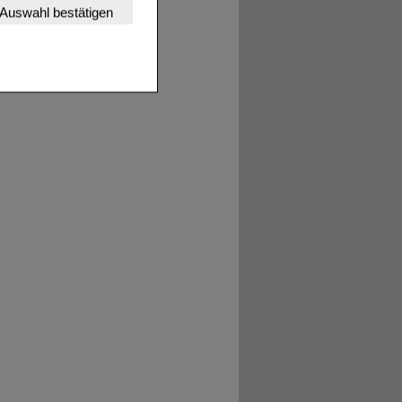
nserer Website
Auswahl bestätigen
tet werden kann.
estalten,
rhaltensweisen (z.B.
nisse zugeschrittene
ng unserer Website
uf unserer Website aber
, dass Daten hierfür