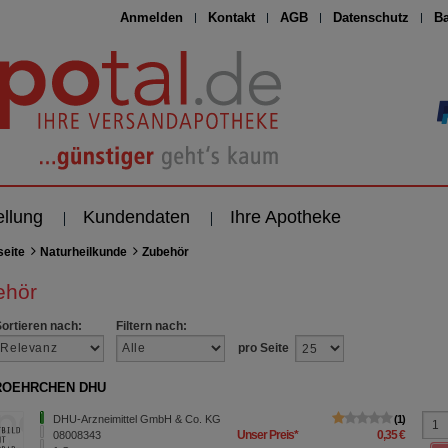
Anmelden
Kontakt
AGB
Datenschutz
Ba
ellung
Kundendaten
Ihre Apotheke
seite
Naturheilkunde
Zubehör
ehör
Sortieren nach:
Filtern nach:
pro Seite
ROEHRCHEN DHU
DHU-Arzneimittel GmbH & Co. KG
1
Unser Preis
*
0,35 €
08008343