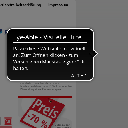
rrierefreiheitserklärung
Impressum
Seite drucken
0800-10 11 422
gebührenfreie Rufnummer
Versandkostenfrei
innerhalb Deutschlands bei einem
Mindestbestellwert von 13,99 Euro oder bei
Einsendung eines Kassenrezeptes