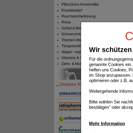
Pflanzliche Arzneimittel
Praxisbedarf
Raucherentwöhnung
Reise
Schlaf & Beruhigung
C
Schmerzmittel
Themen-Welten
Tiergesundheit & Tierbedarf
Wir schützen 
Vegan - vegetarisch
Vitamine & Sport
Für die ordnungsgemäß
genannte Cookies ein. 
Zahn- & Mundpflege
helfen uns Cookies, P
im Shop anzupassen. D
optimieren oder z.B. 
Weitergehende Informat
Bitte wählen Sie nach
bestätigen" oder akzep
Mehr Information