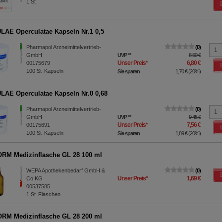
1
St
AE Operculatae Kapseln Nr.1 0,5
Pharmapol Arzneimittelvertrieb-
0
GmbH
UVP
**
8,50 €
Unser Preis
*
6,80 €
00175679
100
St
Kapseln
Sie sparen
1,70 €
(
20%
)
AE Operculatae Kapseln Nr.0 0,68
Pharmapol Arzneimittelvertrieb-
0
GmbH
UVP
**
9,45 €
Unser Preis
*
7,56 €
00175691
100
St
Kapseln
Sie sparen
1,89 €
(
20%
)
M Medizinflasche GL 28 100 ml
WEPA Apothekenbedarf GmbH &
0
Unser Preis
*
1,69 €
Co KG
00537585
1
St
Flaschen
M Medizinflasche GL 28 200 ml