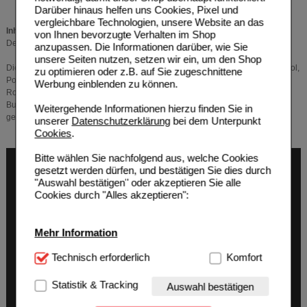
Darüber hinaus helfen uns Cookies, Pixel und
vergleichbare Technologien, unsere Website an das
Inhaltsstoffe:
von Ihnen bevorzugte Verhalten im Shop
Der Wirkstoff ist Nicotin. Ein Sprühstoß setzt 1 mg Nicotin frei.
anzupassen. Die Informationen darüber, wie Sie
unsere Seiten nutzen, setzen wir ein, um den Shop
Die sonstigen Bestandteile sind: Propylenglycol (E1520), Ethanol, Trometamol,
zu optimieren oder z.B. auf Sie zugeschnittene
Poloxamer 407, Glycerol (E422), Natriumhydrogencarbonat, Levomenthol,
Werbung einblenden zu können.
Rote-Früchte-Aroma, Frische-Aroma, Sucralose, Acesulfam-Kalium,
Butylhydroxytoluol (E321), Salzsäure 10 % (zur pH-Wert-Einstellung) und
Weitergehende Informationen hierzu finden Sie in
gereinigtes Wasser.
unserer
Datenschutzerklärung
bei dem Unterpunkt
Cookies
.
Bitte wählen Sie nachfolgend aus, welche Cookies
gesetzt werden dürfen, und bestätigen Sie dies durch
"Auswahl bestätigen" oder akzeptieren Sie alle
Cookies durch "Alles akzeptieren":
Mehr Information
Technisch Notwendig:
Technisch erforderlich
Hierbei handelt es sich um
Komfort
Cookies, die für die Grundfunktionen unserer
Website notwendig sind (z.B. Navigation, Warenkorb,
Statistik & Tracking
Auswahl bestätigen
Kundenkonto), weshalb auf diese nicht verzichtet
werden kann.