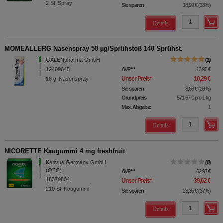
2
St
Spray
Sie sparen
18,99 €
(
33%
)
Details
MOMEALLERG Nasenspray 50 µg/Sprühstoß 140 Sprühst.
GALENpharma GmbH
1
12409645
AVP
***
13,95 €
Unser Preis
*
10,29 €
18
g
Nasenspray
Sie sparen
3,66 €
(
26%
)
Grundpreis
571,67 €
pro 1 kg
Max. Abgabe:
1
Details
NICORETTE Kaugummi 4 mg freshfruit
Kenvue Germany GmbH
0
(OTC)
AVP
***
62,97 €
18379804
Unser Preis
*
39,62 €
210
St
Kaugummi
Sie sparen
23,35 €
(
37%
)
Details