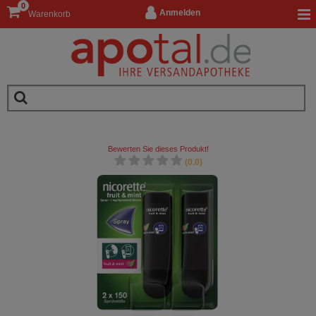
0
Anmelden
Warenkorb
Bewerten Sie dieses Produkt!
(0.0)