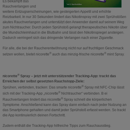
Es bekämpft das
Rauchverlangen und
weitere Entzugserscheinungen, wie gesteigerten Appetit und erhöhte
Reizbarkeit. In nur 30 Sekunden lindert das Nikotinspray mit zwei Sprühstößen
akutes Rauchverlangen und unterstützt den Anwender damit auf seinem Weg
zum Nichtraucher. Durch jeden Sprühstoß gelangt therapeutisches Nikotin über
die Mundschleimhaut in die Blutbahn und lässt den Nikotinspiegel ansteigen.
Dadurch verringert sich das dringende Verlangen nach einer Zigarette.
Für alle, die bei der Raucherentwöhnung nicht nur auf fruchtigen Geschmack
®
®
setzen wollen, bietet nicorette
auch das minzig-frische nicorette
mint Spray.
®
nicorette
Spray – jetzt mit unterstützender Tracking-App: trackt das
Erreichen der selbst gesetzten Rauchstopp-Ziele:
®
Sprühen, verbinden, tracken: Das smarte nicorette
Spray mit NFC-Chip lässt
®
sich mit der Tracking-App „nicorette
Nichtraucher“ verbinden. B ei
®
Rauchverlangen lindert das nicorette
Spray schnell die körperlichen
Symptome. Anschließend kann das Spray dann einfach nach jeder Nutzung an
das Smartphone gehalten und damit jeder Sprühstoß erfasst werden. So trackt
die App kontinuierlich deinen Fortschritt.
Zudem enthält die Tracking-App hilfreiche Tipps zum Rauchausstieg.