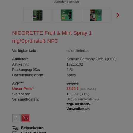
Abbildung ähnlich
NICORETTE Fruit & Mint Spray 1
mg/Sprühstoß NFC
Verfügbarkeit
:
sofort lieferbar
Anbieter:
Kenvue Germany GmbH (OTC)
Artikelnr.:
18215132
Packungsgröße:
2
St
Darreichungsform:
Spray
AVP
***
57,98 €
Unser Preis
*
38,99 €
(inkl. MwSt.)
Sie sparen
18,99 €
(
33%
)
Versandkosten:
DE: versandkostenfrei
zzgl. Auslands-
Versandkosten
Beipackzettel