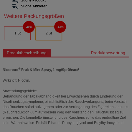
Suche Produkt
Suche Anbieter
Weitere Packungsgrößen
20%
33%
1 St
2 St
Produktbeschreibung
Produktbewertung
®
Nicorette
Fruit & Mint Spray, 1 mg/Sprühstoß
Wirkstoff: Nicotin.
Anwendungsgebiete:
Behandlung der Tabakabhängigkeit bei Erwachsenen durch Linderung der
Nicotinentzugssymptome, einschließlich des Rauchverlangens, beim Versuch
das Rauchen sofort aufzugeben oder zur Verringerung des Zigarettenkonsums
(Rauchreduktion), um auf diesem Weg den vollständigen Rauchausstieg zu
erreichen. Die komplette Einstellung des Rauchens sollte das endgültige Ziel
sein. Warnhinweise: Enthält Ethanol, Propylenglycol und Butylhydroxytoluol.