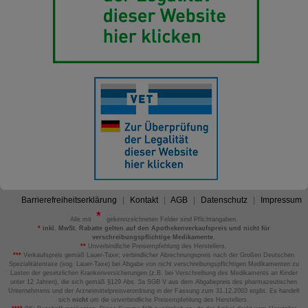
Barrierefreiheitserklärung
Kontakt
AGB
Datenschutz
Impressum
Alle mit
gekennzeichneten Felder sind Pflichtangaben.
*
inkl. MwSt. Rabatte gelten auf den Apothekenverkaufspreis und nicht für
verschreibungspflichtige Medikamente.
**
Unverbindliche Preisempfehlung des Herstellers.
***
Verkaufspreis gemäß Lauer-Taxe; verbindlicher Abrechnungspreis nach der Großen Deutschen
Spezialitätentaxe (sog. Lauer-Taxe) bei Abgabe von nicht verschreibungspflichtigen Medikamenten zu
Lasten der gesetzlichen Krankenversicherungen (z.B. bei Verschreibung des Medikaments an Kinder
unter 12 Jahren), die sich gemäß §129 Abs. 5a SGB V aus dem Abgabepreis des pharmazeutischen
Unternehmens und der Arzneimittelpreisverordnung in der Fassung zum 31.12.2003 ergibt. Es handelt
sich
nicht
um die unverbindliche Preisempfehlung des Herstellers.