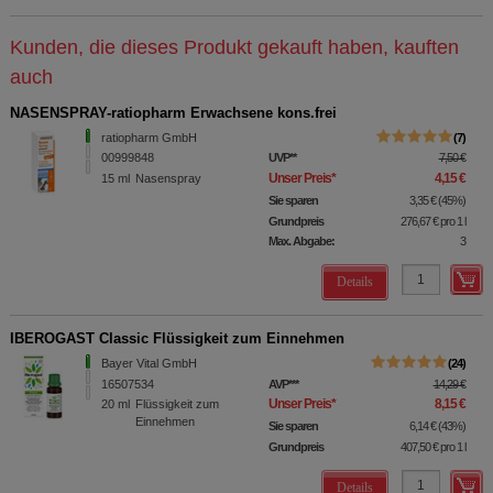
Kunden, die dieses Produkt gekauft haben, kauften
auch
NASENSPRAY-ratiopharm Erwachsene kons.frei
ratiopharm GmbH
7
00999848
UVP
**
7,50 €
Unser Preis
*
4,15 €
15
ml
Nasenspray
Sie sparen
3,35 €
(
45%
)
Grundpreis
276,67 €
pro 1 l
Max. Abgabe:
3
Details
IBEROGAST Classic Flüssigkeit zum Einnehmen
Bayer Vital GmbH
24
16507534
AVP
***
14,29 €
Unser Preis
*
8,15 €
20
ml
Flüssigkeit zum
Einnehmen
Sie sparen
6,14 €
(
43%
)
Grundpreis
407,50 €
pro 1 l
Details