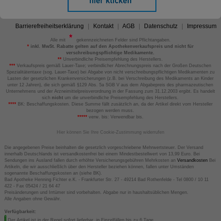
Barrierefreiheitserklärung
Kontakt
AGB
Datenschutz
Impressum
Alle mit
gekennzeichneten Felder sind Pflichtangaben.
*
inkl. MwSt. Rabatte gelten auf den Apothekenverkaufspreis und nicht für
verschreibungspflichtige Medikamente.
**
Unverbindliche Preisempfehlung des Herstellers.
***
Verkaufspreis gemäß Lauer-Taxe; verbindlicher Abrechnungspreis nach der Großen Deutschen
Spezialitätentaxe (sog. Lauer-Taxe) bei Abgabe von nicht verschreibungspflichtigen Medikamenten zu
Lasten der gesetzlichen Krankenversicherungen (z.B. bei Verschreibung des Medikaments an Kinder
unter 12 Jahren), die sich gemäß §129 Abs. 5a SGB V aus dem Abgabepreis des pharmazeutischen
Unternehmens und der Arzneimittelpreisverordnung in der Fassung zum 31.12.2003 ergibt. Es handelt
sich
nicht
um die unverbindliche Preisempfehlung des Herstellers.
****
BK: Beschaffungskosten. Diese Summe fällt zusätzlich an, da der Artikel direkt vom Hersteller
bezogen werden muss.
*****
verw. bis: Verwendbar bis.
Hier können Sie Ihre Cookie-Zustimmung widerrufen
Die angegebenen Preise beinhalten die gesetzlich vorgeschriebene Mehrwertsteuer. Der Versand
innerhalb Deutschlands ist versandkostenfrei bei einem Mindestbestellwert von 13,99 Euro. Bei
Sendungen ins Ausland fallen durch erhöhte Versicherungsgebühren Mehrkosten an
Versandkosten
Bei
Artikeln, die wir ausschließlich über den Hersteller beziehen können, fallen unter Umständen
sogenannte Beschaffungskosten an (siehe BK).
Bad Apotheke Henning Fichter e.K. - Frankfurter Str. 27 - 49214 Bad Rothenfelde - Tel 0800 / 10 11
422 - Fax 05424 / 21 64 47
Preisänderungen und Irrtümer sind vorbehalten. Abgabe nur in haushaltsüblichen Mengen.
Alle Angaben ohne Gewähr.
Verfügbarkeit:
Der Artikel ist in der Regel sofort lieferbar, in Einzelfällen bis zu 6 Tage.