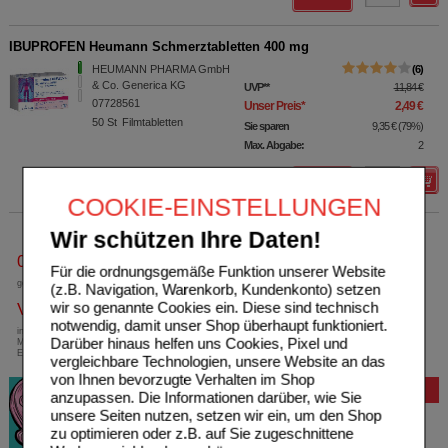
IBUPROFEN Heumann Schmerztabletten 400 mg
HEUMANN PHARMA GmbH
6
& Co. Generica KG
UVP
**
11,84 €
07728561
Unser Preis
*
2,49 €
50
St
Filmtabletten
Sie sparen
9,35 €
(
79%
)
Max. Abgabe:
2
Details
COOKIE-EINSTELLUNGEN
Wir schützen Ihre Daten!
0800-10 11 422
Für die ordnungsgemäße Funktion unserer Website
gebührenfreie Rufnummer
(z.B. Navigation, Warenkorb, Kundenkonto) setzen
wir so genannte Cookies ein. Diese sind technisch
Versandkostenfrei
notwendig, damit unser Shop überhaupt funktioniert.
innerhalb Deutschlands bei einem
Darüber hinaus helfen uns Cookies, Pixel und
Mindestbestellwert von 13,99 Euro oder bei
Einsendung eines Kassenrezeptes
vergleichbare Technologien, unsere Website an das
von Ihnen bevorzugte Verhalten im Shop
Bewertung
anzupassen. Die Informationen darüber, wie Sie
unsere Seiten nutzen, setzen wir ein, um den Shop
zu optimieren oder z.B. auf Sie zugeschnittene