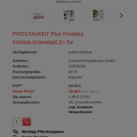
Abbildung ähnlich
PROSTAVENT Plus Prostata
Kürbisk.Granatapf.Zn Se
Verfügbarkeit
:
sofort lieferbar
Anbieter:
Cellavent Healthcare GmbH
Artikelnr.:
18826048
Packungsgröße:
60
St
Darreichungsform:
Kapseln
UVP
**
24,95 €
Unser Preis
*
19,96 €
(inkl. MwSt.)
Sie sparen
4,99 €
(
20%
)
Versandkosten:
DE: versandkostenfrei
zzgl. Auslands-
Versandkosten
Wichtige Pflichtangaben