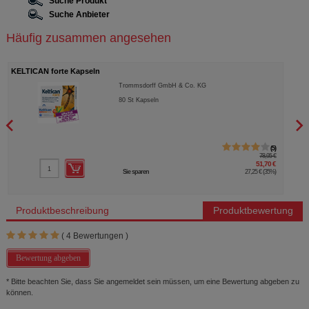
Suche Produkt
Suche Anbieter
Häufig zusammen angesehen
KELTICAN forte Kapseln
KELT
Trommsdorff GmbH & Co. KG
80
St
Kapseln
5
78,95 €
51,70 €
Sie sparen
27,25 €
(
35%
)
Produktbeschreibung
Produktbewertung
(
4
Bewertungen )
Bewertung abgeben
* Bitte beachten Sie, dass Sie angemeldet sein müssen, um eine Bewertung abgeben zu
können.