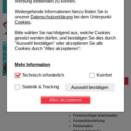
Werbung einblenden zu können.
Weitergehende Informationen hierzu finden Sie in
unserer
Datenschutzerklärung
bei dem Unterpunkt
Cookies
.
Bitte wählen Sie nachfolgend aus, welche Cookies
gesetzt werden dürfen, und bestätigen Sie dies durch
"Auswahl bestätigen" oder akzeptieren Sie alle
Cookies durch "Alles akzeptieren":
Mehr Information
Technisch Notwendig:
Technisch erforderlich
Hierbei handelt es sich um
Komfort
Cookies, die für die Grundfunktionen unserer
Bestellung
Website notwendig sind (z.B. Navigation, Warenkorb,
Statistik & Tracking
Auswahl bestätigen
Hilfe zur Anmeldung
Kundenkonto), weshalb auf diese nicht verzichtet
Hilfe zum Bestellvorgang
werden kann.
Alles akzeptieren
Zahlungsmöglichkeiten
Rezepte einlösen
Komfort:
Diese Cookies werden genutzt um das
Freiumschläge anfordern
Einkaufserlebnis noch ansprechender zu gestalten,
Freiumschläge downloaden
beispielsweise für die Wiedererkennung des
Auslandsbestellung
Besuchers oder unsere Seite an bevorzugte
Reklamation
Verhaltensweisen (z.B. Spracheinstellung)