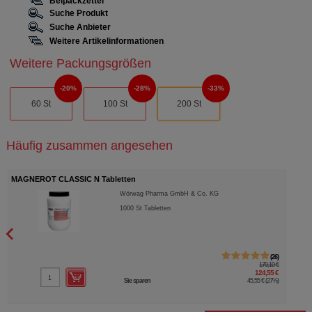
Beipackzettel
Suche Produkt
Suche Anbieter
Weitere Artikelinformationen
Weitere Packungsgrößen
20%
28%
33%
60 St
100 St
200 St
Häufig zusammen angesehen
MAGNEROT CLASSIC N Tabletten
Wörwag Pharma GmbH & Co. KG
1000
St
Tabletten
26
170,10 €
124,55 €
Sie sparen
45,55 €
(
27%
)