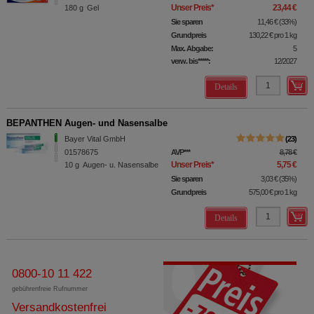
Unser Preis
*
23,44 €
180
g
Gel
Sie sparen
11,46 €
(
33%
)
Grundpreis
130,22 €
pro 1 kg
Max. Abgabe:
5
verw. bis*****:
12/2027
Details
BEPANTHEN Augen- und Nasensalbe
Bayer Vital GmbH
23
01578675
AVP
***
8,78 €
Unser Preis
*
5,75 €
10
g
Augen- u. Nasensalbe
Sie sparen
3,03 €
(
35%
)
Grundpreis
575,00 €
pro 1 kg
Details
0800-10 11 422
gebührenfreie Rufnummer
Versandkostenfrei