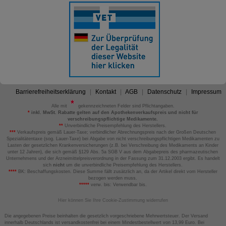
Barrierefreiheitserklärung
Kontakt
AGB
Datenschutz
Impressum
Alle mit
gekennzeichneten Felder sind Pflichtangaben.
*
inkl. MwSt. Rabatte gelten auf den Apothekenverkaufspreis und nicht für
verschreibungspflichtige Medikamente.
**
Unverbindliche Preisempfehlung des Herstellers.
***
Verkaufspreis gemäß Lauer-Taxe; verbindlicher Abrechnungspreis nach der Großen Deutschen
Spezialitätentaxe (sog. Lauer-Taxe) bei Abgabe von nicht verschreibungspflichtigen Medikamenten zu
Lasten der gesetzlichen Krankenversicherungen (z.B. bei Verschreibung des Medikaments an Kinder
unter 12 Jahren), die sich gemäß §129 Abs. 5a SGB V aus dem Abgabepreis des pharmazeutischen
Unternehmens und der Arzneimittelpreisverordnung in der Fassung zum 31.12.2003 ergibt. Es handelt
sich
nicht
um die unverbindliche Preisempfehlung des Herstellers.
****
BK: Beschaffungskosten. Diese Summe fällt zusätzlich an, da der Artikel direkt vom Hersteller
bezogen werden muss.
*****
verw. bis: Verwendbar bis.
Hier können Sie Ihre Cookie-Zustimmung widerrufen
Die angegebenen Preise beinhalten die gesetzlich vorgeschriebene Mehrwertsteuer. Der Versand
innerhalb Deutschlands ist versandkostenfrei bei einem Mindestbestellwert von 13,99 Euro. Bei