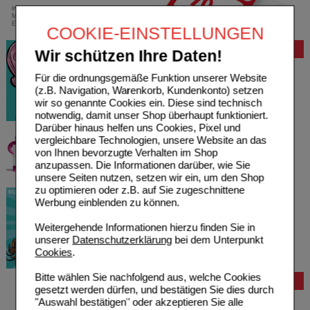
innerhalb Deutschlands bei einem
Mindestbestellwert von 13,99 Euro oder bei
Einsendung eines Kassenrezeptes
COOKIE-EINSTELLUNGEN
Bewertung
Wir schützen Ihre Daten!
Für die ordnungsgemäße Funktion unserer Website
(z.B. Navigation, Warenkorb, Kundenkonto) setzen
wir so genannte Cookies ein. Diese sind technisch
notwendig, damit unser Shop überhaupt funktioniert.
Darüber hinaus helfen uns Cookies, Pixel und
vergleichbare Technologien, unsere Website an das
von Ihnen bevorzugte Verhalten im Shop
anzupassen. Die Informationen darüber, wie Sie
unsere Seiten nutzen, setzen wir ein, um den Shop
zu optimieren oder z.B. auf Sie zugeschnittene
Werbung einblenden zu können.
Weitergehende Informationen hierzu finden Sie in
unserer
Datenschutzerklärung
bei dem Unterpunkt
Cookies
.
Bitte wählen Sie nachfolgend aus, welche Cookies
Bestellung
gesetzt werden dürfen, und bestätigen Sie dies durch
Hilfe zur Anmeldung
"Auswahl bestätigen" oder akzeptieren Sie alle