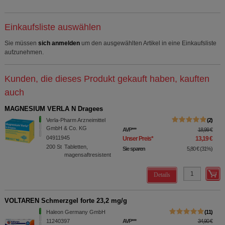
Einkaufsliste auswählen
Sie müssen
sich anmelden
um den ausgewählten Artikel in eine Einkaufsliste
aufzunehmen.
Kunden, die dieses Produkt gekauft haben, kauften
auch
MAGNESIUM VERLA N Dragees
Verla-Pharm Arzneimittel
2
GmbH & Co. KG
AVP
***
18,99 €
04911945
Unser Preis
*
13,19 €
200
St
Tabletten,
Sie sparen
5,80 €
(
31%
)
magensaftresistent
Details
VOLTAREN Schmerzgel forte 23,2 mg/g
Haleon Germany GmbH
11
11240397
AVP
***
34,90 €