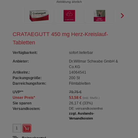
Abbildung ähnlich
CRATAEGUTT 450 mg Herz-Kreislauf-
Tabletten
Verfügbarkeit
:
sofort lieferbar
Anbieter:
Dr.Willmar Schwabe GmbH &
Co.KG
Artikelnr.:
14064541
Packungsgröße:
200
St
Darreichungsform:
Filmtabletten
UVP
**
79,75 €
Unser Preis
*
53,58 €
(inkl. MwSt.)
Sie sparen
26,17 €
(
33%
)
Versandkosten:
DE: versandkostenfrei
zzgl. Auslands-
Versandkosten