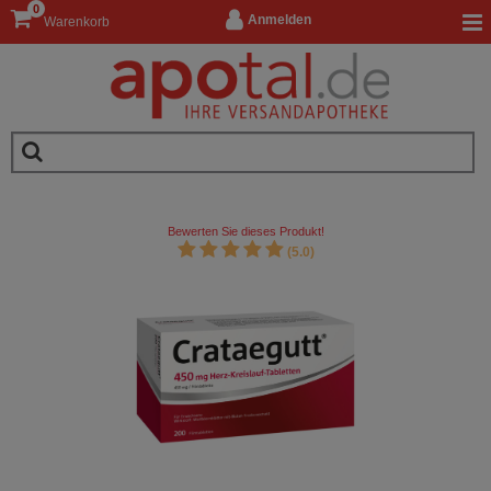
0
Anmelden
Warenkorb
Bewerten Sie dieses Produkt!
(5.0)