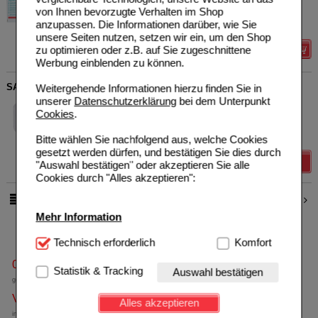
Unser Preis
*
69,09 €
GmbH
von Ihnen bevorzugte Verhalten im Shop
06916875
anzupassen. Die Informationen darüber, wie Sie
10
St
Kompressen
unsere Seiten nutzen, setzen wir ein, um den Shop
zu optimieren oder z.B. auf Sie zugeschnittene
Details
Werbung einblenden zu können.
SANABELLE TC610 Trachealkomp.2lag.
Weitergehende Informationen hierzu finden Sie in
unserer
Datenschutzerklärung
bei dem Unterpunkt
Fresenius Kabi Deutschland
0
Cookies
.
Unser Preis
*
13,91 €
GmbH
08793939
10
St
Kompressen
Bitte wählen Sie nachfolgend aus, welche Cookies
gesetzt werden dürfen, und bestätigen Sie dies durch
Details
"Auswahl bestätigen" oder akzeptieren Sie alle
Cookies durch "Alles akzeptieren":
1
2
pro Seite
Mehr Information
Technisch Notwendig:
Technisch erforderlich
Hierbei handelt es sich um
Komfort
Cookies, die für die Grundfunktionen unserer
0800-10 11 422
Website notwendig sind (z.B. Navigation, Warenkorb,
Statistik & Tracking
Auswahl bestätigen
Kundenkonto), weshalb auf diese nicht verzichtet
gebührenfreie Rufnummer
werden kann.
Versandkostenfrei
Alles akzeptieren
innerhalb Deutschlands bei einem