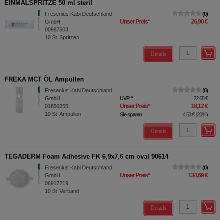
EINMALSPRITZE 50 ml steril
Fresenius Kabi Deutschland
0
Unser Preis
*
26,90 €
GmbH
00987503
10
St
Spritzen
Details
FREKA MCT ÖL Ampullen
Fresenius Kabi Deutschland
0
GmbH
UVP
**
22,65 €
Unser Preis
*
18,12 €
01850255
10
St
Ampullen
Sie sparen
4,53 €
(
20%
)
Details
TEGADERM Foam Adhesive FK 6,9x7,6 cm oval 90614
Fresenius Kabi Deutschland
0
Unser Preis
*
134,69 €
GmbH
06917219
10
St
Verband
Details