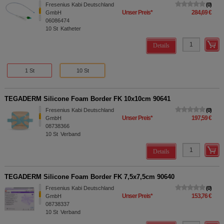
Fresenius Kabi Deutschland
0
Unser Preis
*
284,69 €
GmbH
06086474
10
St
Katheter
Details
1 St
10 St
TEGADERM Silicone Foam Border FK 10x10cm 90641
Fresenius Kabi Deutschland
0
Unser Preis
*
197,59 €
GmbH
08738366
10
St
Verband
Details
TEGADERM Silicone Foam Border FK 7,5x7,5cm 90640
Fresenius Kabi Deutschland
0
Unser Preis
*
153,76 €
GmbH
08738337
10
St
Verband