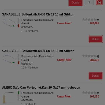
Details
SANABELLE Ballonkath.U400 Ch 12 10 ml Silikon
Fresenius Kabi Deutschland
0
Unser Preis
*
284,69 €
GmbH
06086439
10
St
Katheter
Details
SANABELLE Ballonkath.U400 Ch 18 10 ml Silikon
Fresenius Kabi Deutschland
0
Unser Preis
*
284,69 €
GmbH
06086497
10
St
Katheter
Details
AMBIX Safe-Can Portpunkt.Kan.20 Gx37 mm gebogen
Fresenius Kabi Deutschland
0
Unser Preis
*
103,13 €
GmbH
02477019
10
St
Kanüle