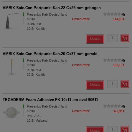
AMBIX Safe-Can Portpunkt.Kan.22 Gx25 mm gebogen
Fresenius Kabi Deutschland
0
Unser Preis
*
114,18 €
GmbH
02497068
10
St
Kanüle
Details
AMBIX Safe-Can Portpunkt.Kan.20 Gx37 mm gerade
Fresenius Kabi Deutschland
0
Unser Preis
*
103,13 €
GmbH
02761803
10
St
Kanüle
Details
TEGADERM Foam Adhesive FK 10x11 cm oval 90611
Fresenius Kabi Deutschland
0
Unser Preis
*
322,85 €
GmbH
06917231
10
St
Verband
Details