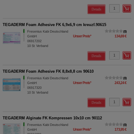
Details
TEGADERM Foam Adhesive FK 6,9x6,9 cm kreuzf.90615
Fresenius Kabi Deutschland
0
Unser Preis
*
134,69 €
GmbH
06917202
10
St
Verband
Details
TEGADERM Foam Adhesive FK 8,8x8,8 cm 90610
Fresenius Kabi Deutschland
0
Unser Preis
*
243,24 €
GmbH
06917320
10
St
Verband
Details
TEGADERM Alginate FK Kompressen 10x10 cm 90112
Fresenius Kabi Deutschland
0
Unser Preis
*
173,95 €
GmbH