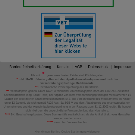
Barrierefreiheitserklärung
Kontakt
AGB
Datenschutz
Impressum
Alle mit
gekennzeichneten Felder sind Pflichtangaben.
*
inkl. MwSt. Rabatte gelten auf den Apothekenverkaufspreis und nicht für
verschreibungspflichtige Medikamente.
**
Unverbindliche Preisempfehlung des Herstellers.
***
Verkaufspreis gemäß Lauer-Taxe; verbindlicher Abrechnungspreis nach der Großen Deutschen
Spezialitätentaxe (sog. Lauer-Taxe) bei Abgabe von nicht verschreibungspflichtigen Medikamenten zu
Lasten der gesetzlichen Krankenversicherungen (z.B. bei Verschreibung des Medikaments an Kinder
unter 12 Jahren), die sich gemäß §129 Abs. 5a SGB V aus dem Abgabepreis des pharmazeutischen
Unternehmens und der Arzneimittelpreisverordnung in der Fassung zum 31.12.2003 ergibt. Es handelt
sich
nicht
um die unverbindliche Preisempfehlung des Herstellers.
****
BK: Beschaffungskosten. Diese Summe fällt zusätzlich an, da der Artikel direkt vom Hersteller
bezogen werden muss.
*****
verw. bis: Verwendbar bis.
Hier können Sie Ihre Cookie-Zustimmung widerrufen