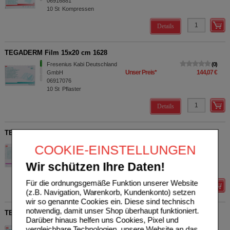
06916881
10
St
Kompressen
Details
TEGADERM Film 15x20 cm 1628
Fresenius Kabi Deutschland
0
Unser Preis
*
144,07 €
GmbH
06917076
10
St
Pflaster
Details
TEGADERM Foam Adhesive FK 14,3x14,3 cm 90612
Fresenius Kabi Deutschland
0
COOKIE-EINSTELLUNGEN
Unser Preis
*
430,21 €
GmbH
06917337
Wir schützen Ihre Daten!
10
St
Verband
Für die ordnungsgemäße Funktion unserer Website
Details
(z.B. Navigation, Warenkorb, Kundenkonto) setzen
wir so genannte Cookies ein. Diese sind technisch
notwendig, damit unser Shop überhaupt funktioniert.
TEGADERM Alginate FK Kompressen 5x5 cm 90110
Darüber hinaus helfen uns Cookies, Pixel und
Fresenius Kabi Deutschland
0
vergleichbare Technologien, unsere Website an das