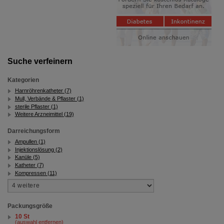
Suche verfeinern
Kategorien
Harnröhrenkatheter (7)
Mull, Verbände & Pflaster (1)
sterile Pflaster (1)
Weitere Arzneimittel (19)
Darreichungsform
Ampullen (1)
Injektionslösung (2)
Kanüle (5)
Katheter (7)
Kompressen (11)
Packungsgröße
10 St
(auswahl entfernen)