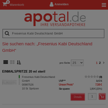
0
Anmelden
Warenkorb
Sie suchen nach:
„
Fresenius Kabi Deutschland
GmbH
“
1
2
pro Seite
EINMALSPRITZE 20 ml steril
Fresenius Kabi Deutschland
0
GmbH
UVP
**
9,47 €
Unser Preis
*
7,58 €
00987526
10
St
Spritzen
Sie sparen
1,89 €
(
20%
)
Details