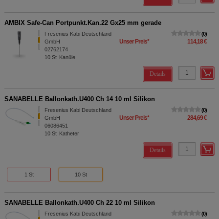
AMBIX Safe-Can Portpunkt.Kan.22 Gx25 mm gerade
Fresenius Kabi Deutschland
0
Unser Preis
*
114,18 €
GmbH
02762174
10
St
Kanüle
Details
SANABELLE Ballonkath.U400 Ch 14 10 ml Silikon
Fresenius Kabi Deutschland
0
Unser Preis
*
284,69 €
GmbH
06086451
10
St
Katheter
Details
1 St
10 St
SANABELLE Ballonkath.U400 Ch 22 10 ml Silikon
Fresenius Kabi Deutschland
0