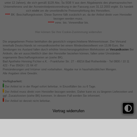
unter 12 Jahren), die sich gemäß §129 Abs. 5a SGB V aus dem Abgabepreis des pharmazeutischen
Unternehmens und der Arzneimittelpreisverordnung in der Fassung zum 31.12.2003 ergibt. Es handelt
sich
nicht
um die unverbindliche Preisempfehlung des Herstellers.
****
BK: Beschaffungskosten. Diese Summe fällt zusätzlich an, da der Artikel direkt vom Hersteller
bezogen werden muss.
*****
verw. bis: Verwendbar bis.
Hier können Sie Ihre Cookie-Zustimmung widerrufen
Die angegebenen Preise beinhalten die gesetzlich vorgeschriebene Mehrwertsteuer. Der Versand
innerhalb Deutschlands ist versandkostenfrei bei einem Mindestbestellwert von 13,99 Euro. Bei
Sendungen ins Ausland fallen durch erhöhte Versicherungsgebühren Mehrkosten an
Versandkosten
Bei
Artikeln, die wir ausschließlich über den Hersteller beziehen können, fallen unter Umständen
sogenannte Beschaffungskosten an (siehe BK).
Bad Apotheke Henning Fichter e.K. - Frankfurter Str. 27 - 49214 Bad Rothenfelde - Tel 0800 / 10 11
422 - Fax 05424 / 21 64 47
Preisänderungen und Irrtümer sind vorbehalten. Abgabe nur in haushaltsüblichen Mengen.
Alle Angaben ohne Gewähr.
Verfügbarkeit:
Der Artikel ist in der Regel sofort lieferbar, in Einzelfällen bis zu 6 Tage.
Der Artikel muss direkt vom Hersteller bezogen werden. Daher kann es zu längeren Lieferzeiten und
ggf. Zusatzkosten (siehe BK) kommen. In diesem Fall werden Sie informiert.
Der Artikel ist derzeit nicht lieferbar.
Vertrag widerrufen