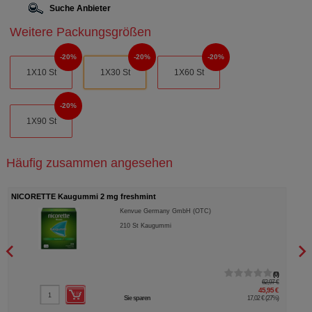
Suche Anbieter
Weitere Packungsgrößen
20%
20%
20%
1X10 St
1X30 St
1X60 St
20%
1X90 St
Häufig zusammen angesehen
NICORETTE Kaugummi 2 mg freshmint
EUNO
Kenvue Germany GmbH (OTC)
210
St
Kaugummi
0
62,97 €
45,95 €
Sie sparen
17,02 €
(
27%
)