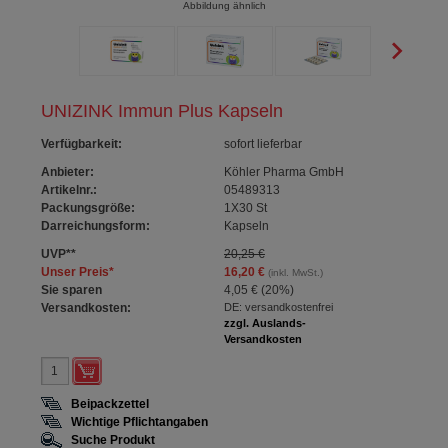
Abbildung ähnlich
UNIZINK Immun Plus Kapseln
Verfügbarkeit
:
sofort lieferbar
Anbieter:
Köhler Pharma GmbH
Artikelnr.:
05489313
Packungsgröße:
1X30
St
Darreichungsform:
Kapseln
UVP
**
20,25 €
Unser Preis
*
16,20 €
(inkl. MwSt.)
Sie sparen
4,05 €
(
20%
)
Versandkosten:
DE: versandkostenfrei
zzgl. Auslands-
Versandkosten
Beipackzettel
Wichtige Pflichtangaben
Suche Produkt