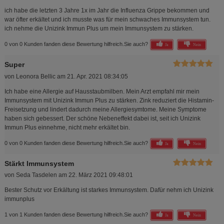
ich habe die letzten 3 Jahre 1x im Jahr die Influenza Grippe bekommen und
war öfter erkältet und ich musste was für mein schwaches Immunsystem tun.
ich nehme die Unizink Immun Plus um mein Immunsystem zu stärken.
0 von 0 Kunden fanden diese Bewertung hilfreich.
Sie auch?
Ja
Nein
Super
von
Leonora Bellic
am
21. Apr. 2021 08:34:05
Ich habe eine Allergie auf Hausstaubmilben. Mein Arzt empfahl mir mein
Immunsystem mit Unizink Immun Plus zu stärken. Zink reduziert die Histamin-
Freisetzung und lindert dadurch meine Allergiesymtome. Meine Symptome
haben sich gebessert. Der schöne Nebeneffekt dabei ist, seit ich Unizink
Immun Plus einnehme, nicht mehr erkältet bin.
0 von 0 Kunden fanden diese Bewertung hilfreich.
Sie auch?
Ja
Nein
Stärkt Immunsystem
von
Seda Tasdelen
am
22. März 2021 09:48:01
Bester Schutz vor Erkältung ist starkes Immunsystem. Dafür nehm ich Unizink
immunplus
1 von 1 Kunden fanden diese Bewertung hilfreich.
Sie auch?
Ja
Nein