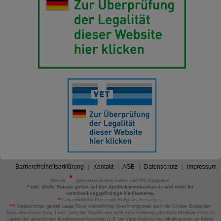
Barrierefreiheitserklärung
Kontakt
AGB
Datenschutz
Impressum
Alle mit
gekennzeichneten Felder sind Pflichtangaben.
*
inkl. MwSt. Rabatte gelten auf den Apothekenverkaufspreis und nicht für
verschreibungspflichtige Medikamente.
**
Unverbindliche Preisempfehlung des Herstellers.
***
Verkaufspreis gemäß Lauer-Taxe; verbindlicher Abrechnungspreis nach der Großen Deutschen
Spezialitätentaxe (sog. Lauer-Taxe) bei Abgabe von nicht verschreibungspflichtigen Medikamenten zu
Lasten der gesetzlichen Krankenversicherungen (z.B. bei Verschreibung des Medikaments an Kinder