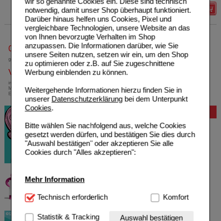
wir so genannte Cookies ein. Diese sind technisch
notwendig, damit unser Shop überhaupt funktioniert.
Details
Darüber hinaus helfen uns Cookies, Pixel und
vergleichbare Technologien, unsere Website an das
von Ihnen bevorzugte Verhalten im Shop
anzupassen. Die Informationen darüber, wie Sie
0800-10 11 422
unsere Seiten nutzen, setzen wir ein, um den Shop
gebührenfreie Rufnummer
zu optimieren oder z.B. auf Sie zugeschnittene
Versandkostenfrei
Werbung einblenden zu können.
innerhalb Deutschlands bei einem
Weitergehende Informationen hierzu finden Sie in
Mindestbestellwert von 13,99 Euro oder bei
Einsendung eines Kassenrezeptes
unserer
Datenschutzerklärung
bei dem Unterpunkt
Cookies
.
Bewertung
Bitte wählen Sie nachfolgend aus, welche Cookies
gesetzt werden dürfen, und bestätigen Sie dies durch
"Auswahl bestätigen" oder akzeptieren Sie alle
Cookies durch "Alles akzeptieren":
Mehr Information
Technisch Notwendig:
Technisch erforderlich
Hierbei handelt es sich um
Komfort
Cookies, die für die Grundfunktionen unserer
Website notwendig sind (z.B. Navigation, Warenkorb,
Statistik & Tracking
Auswahl bestätigen