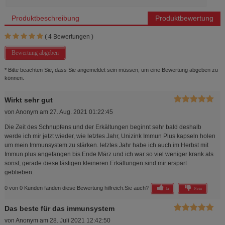
Produktbeschreibung
Produktbewertung
(
4
Bewertungen )
Bewertung abgeben
* Bitte beachten Sie, dass Sie angemeldet sein müssen, um eine Bewertung abgeben zu
können.
Wirkt sehr gut
von
Anonym
am
27. Aug. 2021 01:22:45
Die Zeit des Schnupfens und der Erkältungen beginnt sehr bald deshalb
werde ich mir jetzt wieder, wie letztes Jahr, Unizink Immun Plus kapseln holen
um mein Immunsystem zu stärken. letztes Jahr habe ich auch im Herbst mit
Immun plus angefangen bis Ende März und ich war so viel weniger krank als
sonst, gerade diese lästigen kleineren Erkältungen sind mir erspart
geblieben.
0 von 0 Kunden fanden diese Bewertung hilfreich.
Sie auch?
Ja
Nein
Das beste für das immunsystem
von
Anonym
am
28. Juli 2021 12:42:50