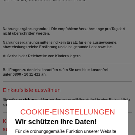
Nahrungsergänzungsmittel. Die empfohlene Verzehrmenge pro Tag darf
nicht überschritten werden.
Nahrungsergänzungsmittel sind kein Ersatz für eine ausgewogene,
abwechslungsreiche Ernährung und eine gesunde Lebensweise.
Außerhalb der Reichweite von Kindern lagern.
Bei Fragen zu den Inhaltsstoffen rufen Sie uns bitte kostenfrei
unter 0800 - 10 11 422 an.
Einkaufsliste auswählen
Sie müssen
sich anmelden
um den ausgewählten Artikel in eine Einkaufsliste
aufzunehmen.
COOKIE-EINSTELLUNGEN
Kunden, die dieses Produkt gekauft haben, kauften
Wir schützen Ihre Daten!
auch
Für die ordnungsgemäße Funktion unserer Website