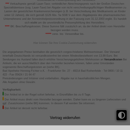
**
Unverbindliche Preisempfehlung des Herstellers.
***
Verkaufspreis gemäß Lauer-Taxe; verbindlicher Abrechnungspreis nach der Großen Deutschen
Spezialitätentaxe (sog. Lauer-Taxe) bei Abgabe von nicht verschreibungspflichtigen Medikamenten zu
Lasten der gesetzlichen Krankenversicherungen (z.B. bei Verschreibung des Medikaments an Kinder
unter 12 Jahren), die sich gemäß §129 Abs. 5a SGB V aus dem Abgabepreis des pharmazeutischen
Unternehmens und der Arzneimittelpreisverordnung in der Fassung zum 31.12.2003 ergibt. Es handelt
sich
nicht
um die unverbindliche Preisempfehlung des Herstellers.
****
BK: Beschaffungskosten. Diese Summe fällt zusätzlich an, da der Artikel direkt vom Hersteller
bezogen werden muss.
*****
verw. bis: Verwendbar bis.
Hier können Sie Ihre Cookie-Zustimmung widerrufen
Die angegebenen Preise beinhalten die gesetzlich vorgeschriebene Mehrwertsteuer. Der Versand
innerhalb Deutschlands ist versandkostenfrei bei einem Mindestbestellwert von 13,99 Euro. Bei
Sendungen ins Ausland fallen durch erhöhte Versicherungsgebühren Mehrkosten an
Versandkosten
Bei
Artikeln, die wir ausschließlich über den Hersteller beziehen können, fallen unter Umständen
sogenannte Beschaffungskosten an (siehe BK).
Bad Apotheke Henning Fichter e.K. - Frankfurter Str. 27 - 49214 Bad Rothenfelde - Tel 0800 / 10 11
422 - Fax 05424 / 21 64 47
Preisänderungen und Irrtümer sind vorbehalten. Abgabe nur in haushaltsüblichen Mengen.
Alle Angaben ohne Gewähr.
Verfügbarkeit:
Der Artikel ist in der Regel sofort lieferbar, in Einzelfällen bis zu 6 Tage.
Der Artikel muss direkt vom Hersteller bezogen werden. Daher kann es zu längeren Lieferzeiten und
ggf. Zusatzkosten (siehe BK) kommen. In diesem Fall werden Sie informiert.
Der Artikel ist derzeit nicht lieferbar.
Vertrag widerrufen