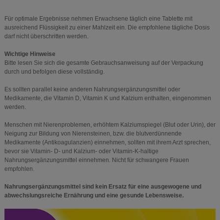
Für optimale Ergebnisse nehmen Erwachsene täglich eine Tablette mit
ausreichend Flüssigkeit zu einer Mahlzeit ein. Die empfohlene tägliche Dosis
darf nicht überschritten werden.
Wichtige Hinweise
Bitte lesen Sie sich die gesamte Gebrauchsanweisung auf der Verpackung
durch und befolgen diese vollständig.
Es sollten parallel keine anderen Nahrungsergänzungsmittel oder
Medikamente, die Vitamin D, Vitamin K und Kalzium enthalten, eingenommen
werden.
Menschen mit Nierenproblemen, erhöhtem Kalziumspiegel (Blut oder Urin), der
Neigung zur Bildung von Nierensteinen, bzw. die blutverdünnende
Medikamente (Antikoagulanzien) einnehmen, sollten mit ihrem Arzt sprechen,
bevor sie Vitamin- D- und Kalzium- oder Vitamin-K-haltige
Nahrungsergänzungsmittel einnehmen. Nicht für schwangere Frauen
empfohlen.
Nahrungsergänzungsmittel sind kein Ersatz für eine ausgewogene und
abwechslungsreiche Ernährung und eine gesunde Lebensweise.