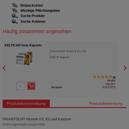
Beipackzettel
Wichtige Pflichtangaben
Suche Produkt
Suche Anbieter
Häufig zusammen angesehen
KELTICAN forte Kapseln
DEKR
Trommsdorff GmbH & Co. KG
2X80
St
Kapseln
3
157,90 €
102,45 €
Sie sparen
55,45 €
(
35%
)
Produktbeschreibung
Produktbewertung
VIGANTOLVIT Vitamin D3, K2 und Kalzium
Nahrungsergänzungsmittel