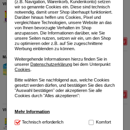
(z.B. Navigation, Warenkorb, Kundenkonto) setzen
VIGANTOLVIT 2000 I.E. Vitamin D3 Weichkapseln
wir so genannte Cookies ein. Diese sind technisch
WICK Pharma -
84
notwendig, damit unser Shop überhaupt funktioniert.
Zweigniederlassung der
UVP
**
17,99 €
Darüber hinaus helfen uns Cookies, Pixel und
Procter & Gamble GmbH
Unser Preis
*
10,89 €
vergleichbare Technologien, unsere Website an das
12423869
von Ihnen bevorzugte Verhalten im Shop
Sie sparen
7,10 €
(
39%
)
120
St
Weichkapseln
anzupassen. Die Informationen darüber, wie Sie
unsere Seiten nutzen, setzen wir ein, um den Shop
Details
zu optimieren oder z.B. auf Sie zugeschnittene
Werbung einblenden zu können.
MAGNESIUM VERLA N Dragees
Weitergehende Informationen hierzu finden Sie in
Verla-Pharm Arzneimittel
2
unserer
Datenschutzerklärung
bei dem Unterpunkt
GmbH & Co. KG
Cookies
.
AVP
***
18,99 €
04911945
Unser Preis
*
13,19 €
200
St
Tabletten,
Bitte wählen Sie nachfolgend aus, welche Cookies
Sie sparen
5,80 €
(
31%
)
magensaftresistent
gesetzt werden dürfen, und bestätigen Sie dies durch
"Auswahl bestätigen" oder akzeptieren Sie alle
Details
Cookies durch "Alles akzeptieren":
VIGANTOL 1.000 I.E. Vitamin D3 Tabletten
Mehr Information
WICK Pharma -
3
Zweigniederlassung der
Technisch Notwendig:
Technisch erforderlich
Hierbei handelt es sich um
Komfort
AVP
***
17,47 €
Procter & Gamble GmbH
Cookies, die für die Grundfunktionen unserer
Unser Preis
*
9,99 €