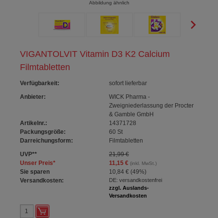
Abbildung ähnlich
VIGANTOLVIT Vitamin D3 K2 Calcium
Filmtabletten
Verfügbarkeit
:
sofort lieferbar
Anbieter:
WICK Pharma -
Zweigniederlassung der Procter
& Gamble GmbH
Artikelnr.:
14371728
Packungsgröße:
60
St
Darreichungsform:
Filmtabletten
UVP
**
21,99 €
Unser Preis
*
11,15 €
(inkl. MwSt.)
Sie sparen
10,84 €
(
49%
)
Versandkosten:
DE: versandkostenfrei
zzgl. Auslands-
Versandkosten