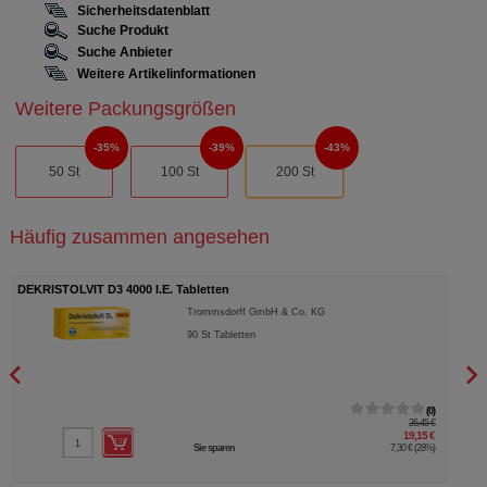
Sicherheitsdatenblatt
Suche Produkt
Suche Anbieter
Weitere Artikelinformationen
Weitere Packungsgrößen
35%
39%
43%
50 St
100 St
200 St
Häufig zusammen angesehen
DEKRISTOLVIT D3 4000 I.E. Tabletten
DEKR
Trommsdorff GmbH & Co. KG
90
St
Tabletten
0
26,45 €
19,15 €
Sie sparen
7,30 €
(
28%
)