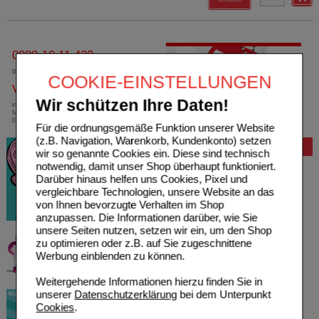
0800-10 11 422
gebührenfreie Rufnummer
COOKIE-EINSTELLUNGEN
Versandkostenfrei
Wir schützen Ihre Daten!
innerhalb Deutschlands bei einem
Mindestbestellwert von 13,99 Euro oder bei
Einsendung eines Kassenrezeptes
Für die ordnungsgemäße Funktion unserer Website
(z.B. Navigation, Warenkorb, Kundenkonto) setzen
Bewertung
wir so genannte Cookies ein. Diese sind technisch
notwendig, damit unser Shop überhaupt funktioniert.
Darüber hinaus helfen uns Cookies, Pixel und
vergleichbare Technologien, unsere Website an das
von Ihnen bevorzugte Verhalten im Shop
anzupassen. Die Informationen darüber, wie Sie
unsere Seiten nutzen, setzen wir ein, um den Shop
zu optimieren oder z.B. auf Sie zugeschnittene
Werbung einblenden zu können.
Weitergehende Informationen hierzu finden Sie in
unserer
Datenschutzerklärung
bei dem Unterpunkt
Cookies
.