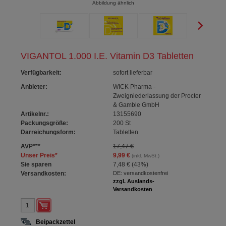
Abbildung ähnlich
VIGANTOL 1.000 I.E. Vitamin D3 Tabletten
Verfügbarkeit
:
sofort lieferbar
Anbieter:
WICK Pharma -
Zweigniederlassung der Procter
& Gamble GmbH
Artikelnr.:
13155690
Packungsgröße:
200
St
Darreichungsform:
Tabletten
AVP
***
17,47 €
Unser Preis
*
9,99 €
(inkl. MwSt.)
Sie sparen
7,48 €
(
43%
)
Versandkosten:
DE: versandkostenfrei
zzgl. Auslands-
Versandkosten
Beipackzettel