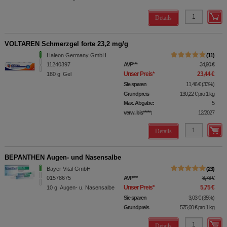
Details
VOLTAREN Schmerzgel forte 23,2 mg/g
Haleon Germany GmbH
11
11240397
AVP
***
34,90 €
Unser Preis
*
23,44 €
180
g
Gel
Sie sparen
11,46 €
(
33%
)
Grundpreis
130,22 €
pro 1 kg
Max. Abgabe:
5
verw. bis*****:
12/2027
Details
BEPANTHEN Augen- und Nasensalbe
Bayer Vital GmbH
23
01578675
AVP
***
8,78 €
Unser Preis
*
5,75 €
10
g
Augen- u. Nasensalbe
Sie sparen
3,03 €
(
35%
)
Grundpreis
575,00 €
pro 1 kg
Details