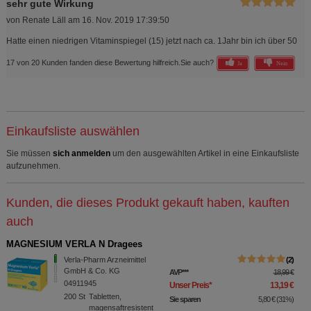
sehr gute Wirkung
von
Renate Läll
am
16. Nov. 2019 17:39:50
Hatte einen niedrigen Vitaminspiegel (15) jetzt nach ca. 1Jahr bin ich über 50
17 von 20 Kunden fanden diese Bewertung hilfreich.
Sie auch?
Ja
Nein
Einkaufsliste auswählen
Sie müssen
sich anmelden
um den ausgewählten Artikel in eine Einkaufsliste
aufzunehmen.
Kunden, die dieses Produkt gekauft haben, kauften
auch
MAGNESIUM VERLA N Dragees
Verla-Pharm Arzneimittel
2
GmbH & Co. KG
AVP
***
18,99 €
04911945
Unser Preis
*
13,19 €
200
St
Tabletten,
Sie sparen
5,80 €
(
31%
)
magensaftresistent