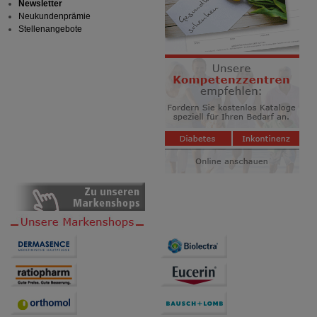
Statistik & Tracking:
Hierüber lassen sich
Newsletter
Informationen über die Art und Weise der Nutzung
Neukundenprämie
unserer Website sammeln, mit deren Hilfe wir unsere
Stellenangebote
Website weiter für Sie optimieren können, den Inhalt
auf unserer Website aber auch die Werbung auf
Drittseiten möglichst relevant für Sie zu gestalten.
Bitte beachten Sie, dass Daten hierfür teilweise an
Dritte wie z.B. Google oder soziale Medien
übertragen werden.