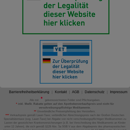
Barrierefreiheitserklärung
Kontakt
AGB
Datenschutz
Impressum
Alle mit
gekennzeichneten Felder sind Pflichtangaben.
*
inkl. MwSt. Rabatte gelten auf den Apothekenverkaufspreis und nicht für
verschreibungspflichtige Medikamente.
**
Unverbindliche Preisempfehlung des Herstellers.
***
Verkaufspreis gemäß Lauer-Taxe; verbindlicher Abrechnungspreis nach der Großen Deutschen
Spezialitätentaxe (sog. Lauer-Taxe) bei Abgabe von nicht verschreibungspflichtigen Medikamenten zu
Lasten der gesetzlichen Krankenversicherungen (z.B. bei Verschreibung des Medikaments an Kinder
unter 12 Jahren), die sich gemäß §129 Abs. 5a SGB V aus dem Abgabepreis des pharmazeutischen