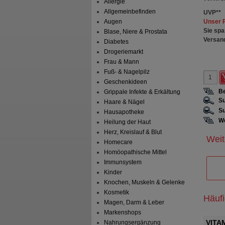
Allergie
Allgemeinbefinden
UVP
**
Unser 
Augen
Sie spa
Blase, Niere & Prostata
Versan
Diabetes
Drogeriemarkt
Frau & Mann
Fuß- & Nagelpilz
Geschenkideen
Be
Grippale Infekte & Erkältung
Su
Haare & Nägel
Su
Hausapotheke
We
Heilung der Haut
Herz, Kreislauf & Blut
Weit
Homecare
Homöopathische Mittel
Immunsystem
Kinder
Knochen, Muskeln & Gelenke
Kosmetik
Häuf
Magen, Darm & Leber
Markenshops
Nahrungsergänzung
in C Retardkapseln
CETEBE Vitamin C Retardkapseln
VITA