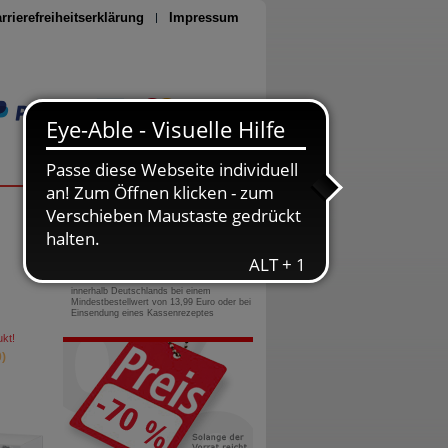
rrierefreiheitserklärung
Impressum
Seite drucken
0800-10 11 422
gebührenfreie Rufnummer
Versandkostenfrei
innerhalb Deutschlands bei einem
Mindestbestellwert von 13,99 Euro oder bei
Einsendung eines Kassenrezeptes
kt!
)