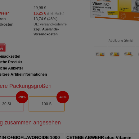
29,99 €
Preis
*
16,25 €
(inkl. MwSt.)
ren
13,74 €
(
46%
)
dkosten:
DE: versandkostenfrei
zzgl. Auslands-
Versandkosten
Abbildung ähnlich
ipackzettel
che Produkt
che Anbieter
itere Artikelinformationen
ere Packungsgrößen
20%
46%
30 St
100 St
ig zusammen angesehen
MIN C+BIOFLAVONOIDE 1000
CETEBE ABWEHR plus Vitamin