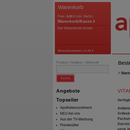
Warenkorb
Preis:
0,00 €
(inkl. MwSt.)
Warenkorb/Kasse
Der Warenkorb ist leer
Mindestbestellwert 13,99 €
Best
Produkt / Anbieter / Wirkstoff
Start
Suchen
VITA
Angebote
Topseller
Verfügb
Apothekensortiment
Anbiete
Artikeln
NEU bei uns
Packun
Aus der TV-Werbung
Darrei
Preisknüller
verw. bi