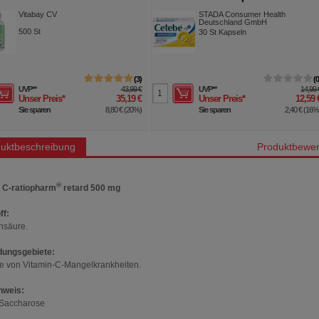
egan hochdosiert
C+Vitamin D3+Zink Kaps.
Vitabay CV
STADA Consumer Health
Deutschland GmbH
500
St
30
St
Kapseln
3
UVP
**
43,99 €
UVP
**
14,99 
Unser Preis
*
35,19 €
Unser Preis
*
12,59 
Sie sparen
8,80 €
(
20%
)
Sie sparen
2,40 €
(
16
uktbeschreibung
Produktbewer
®
 C-ratiopharm
retard 500 mg
ff:
nsäure.
ungsgebiete:
e von Vitamin-C-Mangelkrankheiten.
nweis:
 Saccharose