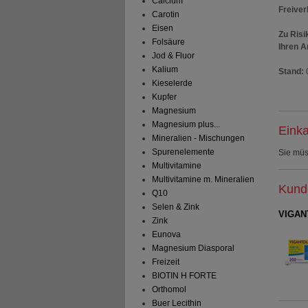
Calcium
Freiver
Carotin
Eisen
Zu Risi
Folsäure
Ihren A
Jod & Fluor
Kalium
Stand:
Kieselerde
Kupfer
Magnesium
Magnesium plus...
Einka
Mineralien - Mischungen
Spurenelemente
Sie mü
Multivitamine
Multivitamine m. Mineralien
Kunde
Q10
Selen & Zink
VIGANT
Zink
Eunova
Magnesium Diasporal
Freizeit
BIOTIN H FORTE
Orthomol
Buer Lecithin