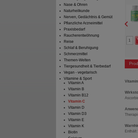
Nase & Ohren
500 mg
mg v
A Consumer Health
STADA Consumer Health
schland GmbH
Deutschland GmbH
Naturheilkunde
t
Hartkapseln
180
St
Hartkapseln
Nerven, Gedächtnis & Gemüt
Pflanzliche Arzneimittel
Praxisbedarf
1
0
Raucherentwöhnung
44,99 €
UVP
**
58,99 €
Reise
 Preis
*
32,45 €
Unser Preis
*
42,25 €
aren
12,54 €
(
28%
)
Sie sparen
16,74 €
(
28%
)
Schlaf & Beruhigung
Schmerzmittel
Themen-Welten
Prod
Tiergesundheit & Tierbedarf
Vegan - vegetarisch
Vitamine & Sport
Vitamin
Vitamin A
Vitamin B
Wirksto
Vitamin B12
Ascorbi
Vitamin C
Vitamin D
Anwend
Vitamin D3
Therapi
Vitamin E
Warnhi
Vitamin K
Enthält
Biotin