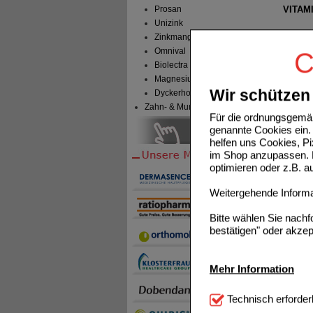
Prosan
VITAM
Unizink
Zinkmangel
Omnival
C
Biolectra
Magnesium Verla
Wir schützen 
Dyckerhoff Pharma
NASEN
Zahn- & Mundpflege
Für die ordnungsgemäß
genannte Cookies ein. 
helfen uns Cookies, P
im Shop anzupassen. D
optimieren oder z.B. 
Weitergehende Informat
Bitte wählen Sie nach
bestätigen" oder akzep
Mehr Information
Technisch Notwendi
Technisch erforder
notwendig sind (z.B. N