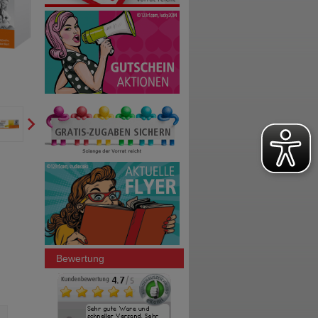
Bewertung
INGWER PFLANZENTRUNK
CETEBE Vitamin C Retard