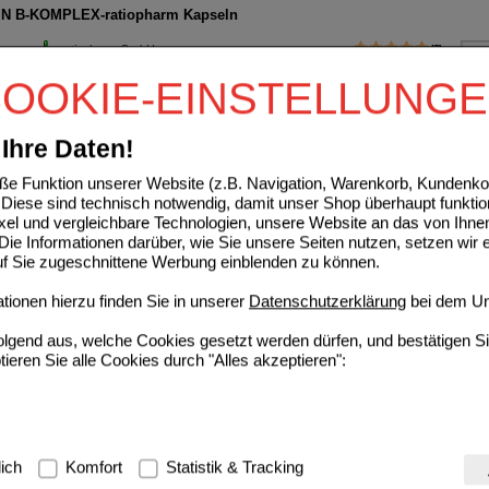
IN B-KOMPLEX-ratiopharm Kapseln
ratiopharm GmbH
2
13352373
UVP
**
43,39 €
OOKIE-EINSTELLUNG
De
Unser Preis
*
23,89 €
120
St
Kapseln
Sie sparen
19,50 €
(
45%
)
Ihre Daten!
DUO Nasenspray
e Funktion unserer Website (z.B. Navigation, Warenkorb, Kundenkon
ratiopharm GmbH
2
Diese sind technisch notwendig, damit unser Shop überhaupt funktio
12521543
UVP
**
7,50 €
ixel und vergleichbare Technologien, unsere Website an das von Ihne
De
Unser Preis
*
4,15 €
10
ml
Nasenspray
ie Informationen darüber, wie Sie unsere Seiten nutzen, setzen wir 
auf Sie zugeschnittene Werbung einblenden zu können.
Sie sparen
3,35 €
(
45%
)
Grundpreis
415,00 €
pro 1 l
ionen hierzu finden Sie in unserer
Datenschutzerklärung
bei dem Un
Max. Abgabe:
5
folgend aus, welche Cookies gesetzt werden dürfen, und bestätigen S
tieren Sie alle Cookies durch "Alles akzeptieren":
g:
Hierbei handelt es sich um Cookies, die für die Grundfunktionen u
lich
Komfort
Statistik & Tracking
avigation, Warenkorb, Kundenkonto), weshalb auf diese nicht verzich