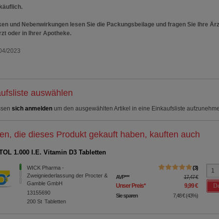
käuflich.
ken und Nebenwirkungen lesen Sie die Packungsbeilage und fragen Sie Ihre Ärz
rzt oder in Ihrer Apotheke.
04/2023
ufsliste auswählen
ssen
sich anmelden
um den ausgewählten Artikel in eine Einkaufsliste aufzunehm
n, die dieses Produkt gekauft haben, kauften auch
OL 1.000 I.E. Vitamin D3 Tabletten
WICK Pharma -
3
Zweigniederlassung der Procter &
AVP
***
17,47 €
Gamble GmbH
De
Unser Preis
*
9,99 €
13155690
Sie sparen
7,48 €
(
43%
)
200
St
Tabletten