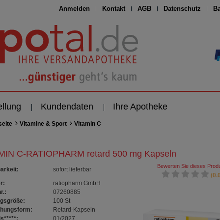
Anmelden
Kontakt
AGB
Datenschutz
Ba
ellung
Kundendaten
Ihre Apotheke
seite
Vitamine & Sport
Vitamin C
MIN C-RATIOPHARM retard 500 mg Kapseln
Bewerten Sie dieses Produ
arkeit
:
sofort lieferbar
(0.0
r:
ratiopharm GmbH
r.:
07260885
gsgröße:
100
St
chungsform:
Retard-Kapseln
s*****:
01/2027