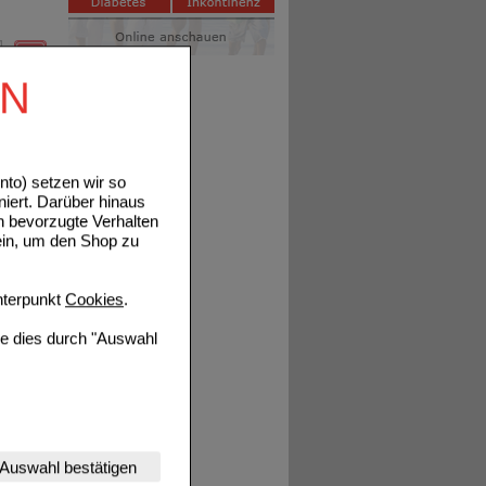
EN
tails
to) setzen wir so
niert. Darüber hinaus
n bevorzugte Verhalten
tails
ein, um den Shop zu
terpunkt
Cookies
.
ie dies durch "Auswahl
nserer Website
Auswahl bestätigen
tet werden kann.