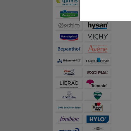
Komfort:
Diese Cookie
beispielsweise für di
Spracheinstellung) an
Inhalte anzuzeigen un
Statistik & Tracking:
H
sammeln, mit deren Hil
auch die Werbung auf Dr
teilweise an Dritte wi